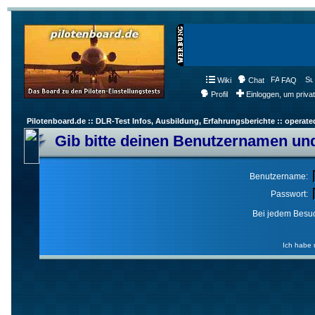
Wiki
Chat
FAQ
Profil
Einloggen, um priva
Pilotenboard.de :: DLR-Test Infos, Ausbildung, Erfahrungsberichte :: operate
Gib bitte deinen Benutzernamen und
Benutzername:
Passwort:
Bei jedem Besuc
Ich habe 