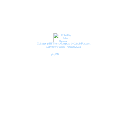
Impressum
Datenschutzbestimmungen nach DSGVO
Cobalt phpBB Theme/Template by Jakob Persson.
Copyright © Jakob Persson 2002.
Powered by
phpBB
© 2001, 2002 phpBB Group