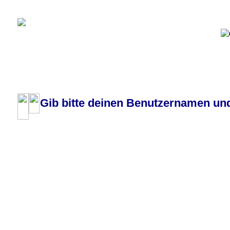
Pilotenboard.de :: DLR-Test Infos, Ausbildung, Erfahrungsberichte :: operate
Gib bitte deinen Benutzernamen und