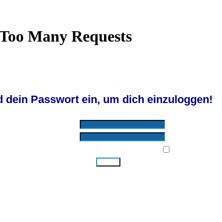
Wiki
Chat
FAQ
Suchen
Mitgliederliste
Benutzergruppen
Profil
Einloggen, um private Nachrichten zu lesen
Login
Registrieren
d by SkyTest® :: Foren-Übersicht
 dein Passwort ein, um dich einzuloggen!
Benutzername:
Passwort:
Bei jedem Besuch automatisch einloggen:
Ich habe mein Passwort vergessen!