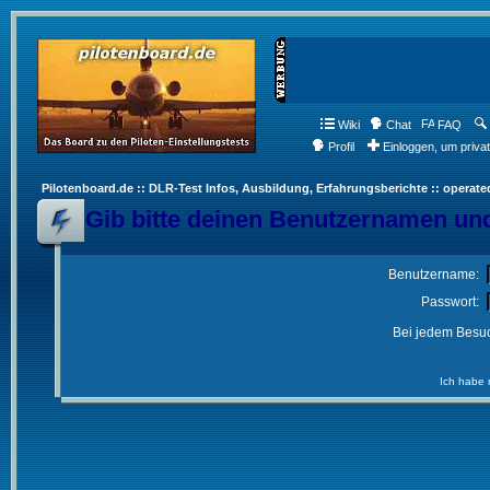
Wiki
Chat
FAQ
Profil
Einloggen, um priva
Pilotenboard.de :: DLR-Test Infos, Ausbildung, Erfahrungsberichte :: operate
Gib bitte deinen Benutzernamen und
Benutzername:
Passwort:
Bei jedem Besuc
Ich habe 