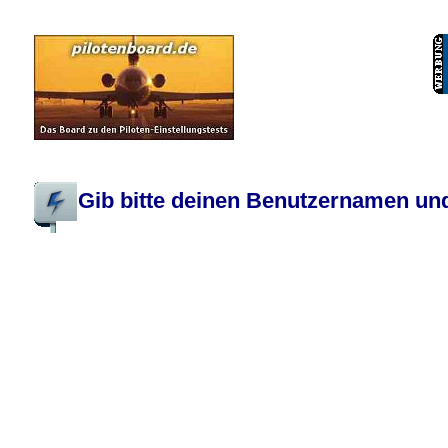
Pilotenboard.de :: DLR-Test Infos, Ausbildung, Erfahrungsberichte :: operate
Gib bitte deinen Benutzernamen und