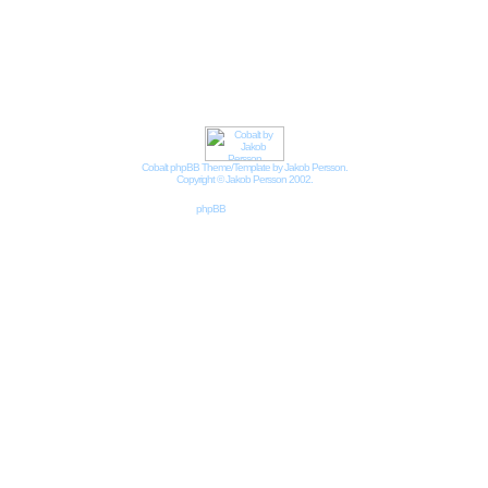
Impressum
Datenschutzbestimmungen nach DSGVO
Cobalt phpBB Theme/Template by Jakob Persson.
Copyright © Jakob Persson 2002.
Powered by
phpBB
© 2001, 2002 phpBB Group