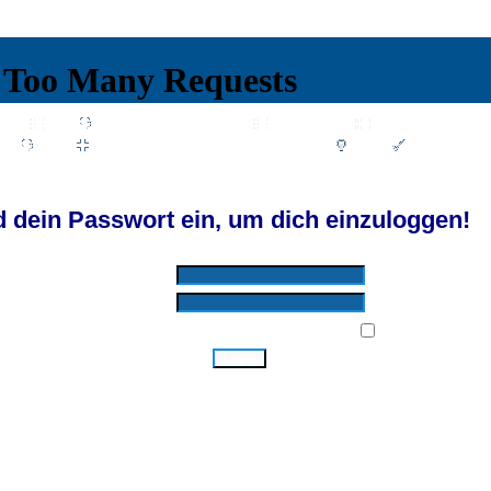
Wiki
Chat
FAQ
Suchen
Mitgliederliste
Benutzergruppen
Profil
Einloggen, um private Nachrichten zu lesen
Login
Registrieren
d by SkyTest® :: Foren-Übersicht
 dein Passwort ein, um dich einzuloggen!
Benutzername:
Passwort:
Bei jedem Besuch automatisch einloggen:
Ich habe mein Passwort vergessen!