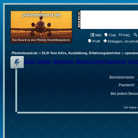
Wiki
Chat
FAQ
Profil
Einloggen, um priva
Pilotenboard.de :: DLR-Test Infos, Ausbildung, Erfahrungsberichte :: operate
Gib bitte deinen Benutzernamen und
Benutzername:
Passwort:
Bei jedem Besuc
Ich habe 