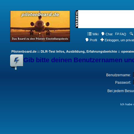
Wiki
Chat
FAQ
Profil
Einloggen, um priva
Pilotenboard.de :: DLR-Test Infos, Ausbildung, Erfahrungsberichte :: operate
Gib bitte deinen Benutzernamen und
Benutzername:
Passwort:
Bei jedem Besuc
Ich habe 