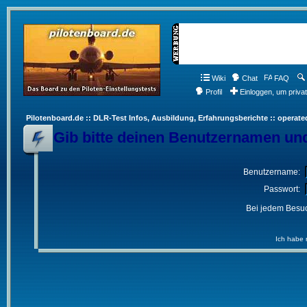
Wiki
Chat
FAQ
Profil
Einloggen, um priva
Pilotenboard.de :: DLR-Test Infos, Ausbildung, Erfahrungsberichte :: operate
Gib bitte deinen Benutzernamen und
Benutzername:
Passwort:
Bei jedem Besuc
Ich habe 