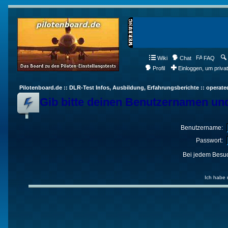
Wiki
Chat
FAQ
Profil
Einloggen, um priva
Pilotenboard.de :: DLR-Test Infos, Ausbildung, Erfahrungsberichte :: operate
Gib bitte deinen Benutzernamen und
Benutzername:
Passwort:
Bei jedem Besuc
Ich habe 