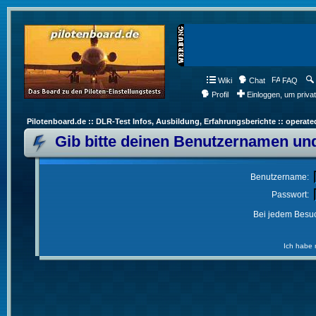
Wiki
Chat
FAQ
Profil
Einloggen, um priva
Pilotenboard.de :: DLR-Test Infos, Ausbildung, Erfahrungsberichte :: operate
Gib bitte deinen Benutzernamen und
Benutzername:
Passwort:
Bei jedem Besuc
Ich habe 