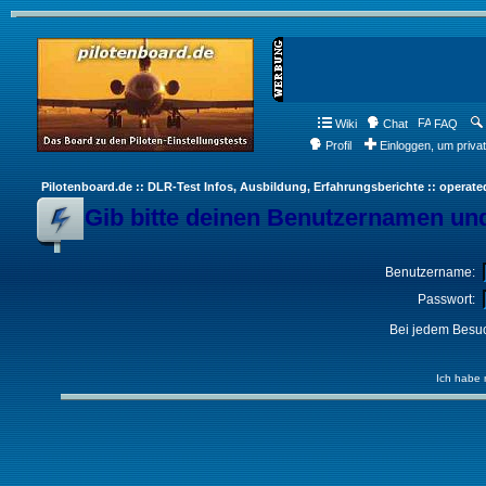
Wiki
Chat
FAQ
Profil
Einloggen, um priva
Pilotenboard.de :: DLR-Test Infos, Ausbildung, Erfahrungsberichte :: operate
Gib bitte deinen Benutzernamen und
Benutzername:
Passwort:
Bei jedem Besuc
Ich habe 