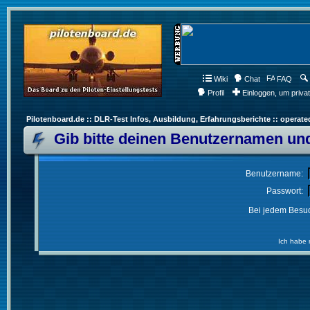
Wiki
Chat
FAQ
Profil
Einloggen, um priva
Pilotenboard.de :: DLR-Test Infos, Ausbildung, Erfahrungsberichte :: operate
Gib bitte deinen Benutzernamen und
Benutzername:
Passwort:
Bei jedem Besuc
Ich habe 