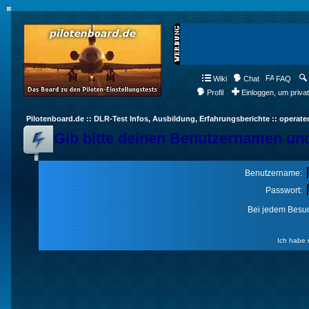
Wiki
Chat
FAQ
Profil
Einloggen, um priva
Pilotenboard.de :: DLR-Test Infos, Ausbildung, Erfahrungsberichte :: operate
Gib bitte deinen Benutzernamen und
Benutzername:
Passwort:
Bei jedem Besuc
Ich habe 