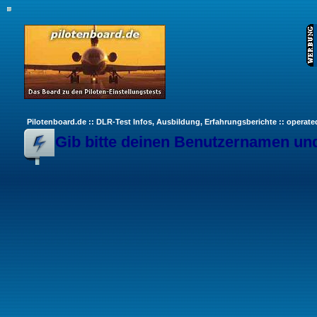
Pilotenboard.de :: DLR-Test Infos, Ausbildung, Erfahrungsberichte :: operate
Gib bitte deinen Benutzernamen und