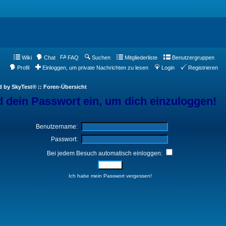
Wiki
Chat
FAQ
Suchen
Mitgliederliste
Benutzergruppen
Profil
Einloggen, um private Nachrichten zu lesen
Login
Registrieren
d by SkyTest® :: Foren-Übersicht
 dein Passwort ein, um dich einzuloggen!
Benutzername:
Passwort:
Bei jedem Besuch automatisch einloggen:
Ich habe mein Passwort vergessen!