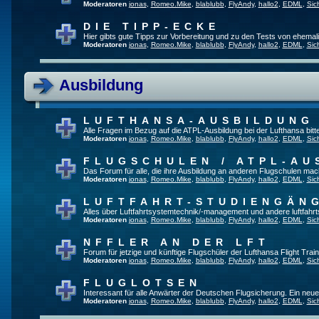
Moderatoren
jonas
,
Romeo.Mike
,
blablubb
,
FlyAndy
,
hallo2
,
EDML
,
Sic
DIE TIPP-ECKE
Hier gibts gute Tipps zur Vorbereitung und zu den Tests von ehema
Moderatoren
jonas
,
Romeo.Mike
,
blablubb
,
FlyAndy
,
hallo2
,
EDML
,
Sic
Ausbildung
LUFTHANSA-AUSBILDUNG
Alle Fragen im Bezug auf die ATPL-Ausbildung bei der Lufthansa bitte 
Moderatoren
jonas
,
Romeo.Mike
,
blablubb
,
FlyAndy
,
hallo2
,
EDML
,
Sic
FLUGSCHULEN / ATPL-AU
Das Forum für alle, die ihre Ausbildung an anderen Flugschulen mac
Moderatoren
jonas
,
Romeo.Mike
,
blablubb
,
FlyAndy
,
hallo2
,
EDML
,
Sic
LUFTFAHRT-STUDIENGÄN
Alles über Luftfahrtsystemtechnik/-management und andere luftfahr
Moderatoren
jonas
,
Romeo.Mike
,
blablubb
,
FlyAndy
,
hallo2
,
EDML
,
Sic
NFFLER AN DER LFT
Forum für jetzige und künftige Flugschüler der Lufthansa Flight Train
Moderatoren
jonas
,
Romeo.Mike
,
blablubb
,
FlyAndy
,
hallo2
,
EDML
,
Sic
FLUGLOTSEN
Interessant für alle Anwärter der Deutschen Flugsicherung. Ein neu
Moderatoren
jonas
,
Romeo.Mike
,
blablubb
,
FlyAndy
,
hallo2
,
EDML
,
Sic