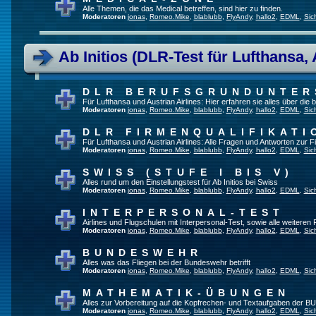
Alle Themen, die das Medical betreffen, sind hier zu finden.
Moderatoren
jonas
,
Romeo.Mike
,
blablubb
,
FlyAndy
,
hallo2
,
EDML
,
Sic
Ab Initios (DLR-Test für Lufthansa, 
DLR BERUFSGRUNDUNTE
Für Lufthansa und Austrian Airlines: Hier erfahren sie alles über die
Moderatoren
jonas
,
Romeo.Mike
,
blablubb
,
FlyAndy
,
hallo2
,
EDML
,
Sic
DLR FIRMENQUALIFIKATI
Für Lufthansa und Austrian Airlines: Alle Fragen und Antworten zur F
Moderatoren
jonas
,
Romeo.Mike
,
blablubb
,
FlyAndy
,
hallo2
,
EDML
,
Sic
SWISS (STUFE I BIS V)
Alles rund um den Einstellungstest für Ab Initios bei Swiss
Moderatoren
jonas
,
Romeo.Mike
,
blablubb
,
FlyAndy
,
hallo2
,
EDML
,
Sic
INTERPERSONAL-TEST
Airlines und Flugschulen mit Interpersonal-Test, sowie alle weiteren
Moderatoren
jonas
,
Romeo.Mike
,
blablubb
,
FlyAndy
,
hallo2
,
EDML
,
Sic
BUNDESWEHR
Alles was das Fliegen bei der Bundeswehr betrifft
Moderatoren
jonas
,
Romeo.Mike
,
blablubb
,
FlyAndy
,
hallo2
,
EDML
,
Sic
MATHEMATIK-ÜBUNGEN
Alles zur Vorbereitung auf die Kopfrechen- und Textaufgaben der BU
Moderatoren
jonas
,
Romeo.Mike
,
blablubb
,
FlyAndy
,
hallo2
,
EDML
,
Sic