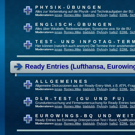
PHYSIK-ÜBUNGEN
Alles zur Vorbereitung auf die Physik- und Technikaufgaben der BU.
Moderatoren
jonas
,
Romeo.Mike
,
blablubb
,
FlyAndy
,
hallo2
,
EDML
,
Sic
ENGLISCH-ÜBUNGEN
Alles über Vokabeln, Redewendungen, Synonyme usw. für die BU
Moderatoren
jonas
,
Romeo.Mike
,
blablubb
,
FlyAndy
,
hallo2
,
EDML
,
Sic
TEST- UND INFOTAG-TER
Hier können (natürlich auch anonym) Die Termine Ihrer anstehenden T
Moderatoren
jonas
,
Romeo.Mike
,
blablubb
,
FlyAndy
,
hallo2
,
EDML
,
Sic
Ready Entries (Lufthansa, Eurowings
ALLGEMEINES
Allgemeine Diskussionen aus der Ready-Entry-Welt, z.B. ATPL-Fra
Moderatoren
jonas
,
Romeo.Mike
,
blablubb
,
FlyAndy
,
hallo2
,
EDML
,
Sic
DLR-TEST (GU UND FU)
Grunduntersuchung und Firmenuntersuchung für Ready Entries be
Moderatoren
jonas
,
Romeo.Mike
,
blablubb
,
FlyAndy
,
hallo2
,
EDML
,
Sic
EUROWINGS-BQ UND WEI
Ready Entries bei Eurowings (Interpersonal-Test / Basic Qualification
Moderatoren
jonas
,
Romeo.Mike
,
blablubb
,
FlyAndy
,
hallo2
,
EDML
,
Sic