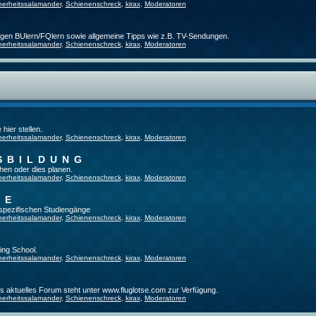
herheitssalamander
,
Schienenschreck
,
kirax
,
Moderatoren
ligen BUlern/FQlern sowie allgemeine Tipps wie z.B. TV-Sendungen.
herheitssalamander
,
Schienenschreck
,
kirax
,
Moderatoren
hier stellen.
herheitssalamander
,
Schienenschreck
,
kirax
,
Moderatoren
SBILDUNG
hen oder dies planen.
herheitssalamander
,
Schienenschreck
,
kirax
,
Moderatoren
GE
tspezifischen Studiengänge
herheitssalamander
,
Schienenschreck
,
kirax
,
Moderatoren
ing School.
herheitssalamander
,
Schienenschreck
,
kirax
,
Moderatoren
es aktuelles Forum steht unter www.fluglotse.com zur Verfügung.
herheitssalamander
,
Schienenschreck
,
kirax
,
Moderatoren