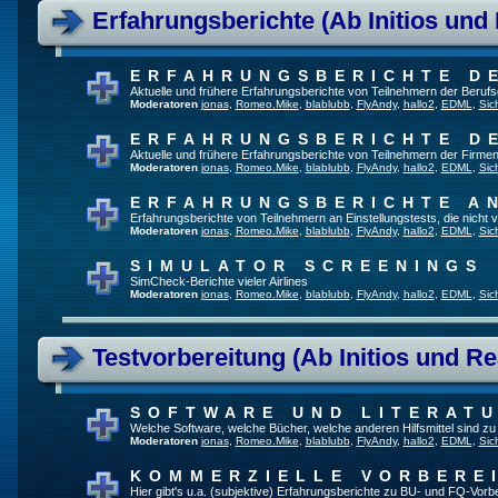
Erfahrungsberichte (Ab Initios und
ERFAHRUNGSBERICHTE D
Aktuelle und frühere Erfahrungsberichte von Teilnehmern der Beru
Moderatoren
jonas
,
Romeo.Mike
,
blablubb
,
FlyAndy
,
hallo2
,
EDML
,
Sic
ERFAHRUNGSBERICHTE D
Aktuelle und frühere Erfahrungsberichte von Teilnehmern der Firmen
Moderatoren
jonas
,
Romeo.Mike
,
blablubb
,
FlyAndy
,
hallo2
,
EDML
,
Sic
ERFAHRUNGSBERICHTE A
Erfahrungsberichte von Teilnehmern an Einstellungstests, die nich
Moderatoren
jonas
,
Romeo.Mike
,
blablubb
,
FlyAndy
,
hallo2
,
EDML
,
Sic
SIMULATOR SCREENINGS
SimCheck-Berichte vieler Airlines
Moderatoren
jonas
,
Romeo.Mike
,
blablubb
,
FlyAndy
,
hallo2
,
EDML
,
Sic
Testvorbereitung (Ab Initios und Re
SOFTWARE UND LITERAT
Welche Software, welche Bücher, welche anderen Hilfsmittel sind z
Moderatoren
jonas
,
Romeo.Mike
,
blablubb
,
FlyAndy
,
hallo2
,
EDML
,
Sic
KOMMERZIELLE VORBERE
Hier gibt's u.a. (subjektive) Erfahrungsberichte zu BU- und FQ-Vor