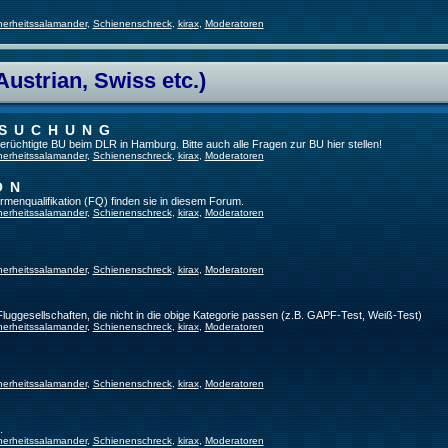
herheitssalamander
,
Schienenschreck
,
kirax
,
Moderatoren
Austrian, Swiss etc.)
RSUCHUNG
 berüchtigte BU beim DLR in Hamburg. Bitte auch alle Fragen zur BU hier stellen!
herheitssalamander
,
Schienenschreck
,
kirax
,
Moderatoren
ON
irmenqualifikation (FQ) finden sie in diesem Forum.
herheitssalamander
,
Schienenschreck
,
kirax
,
Moderatoren
herheitssalamander
,
Schienenschreck
,
kirax
,
Moderatoren
 Fluggesellschaften, die nicht in die obige Kategorie passen (z.B. GAPF-Test, Weiß-Test)
herheitssalamander
,
Schienenschreck
,
kirax
,
Moderatoren
herheitssalamander
,
Schienenschreck
,
kirax
,
Moderatoren
.
herheitssalamander
,
Schienenschreck
,
kirax
,
Moderatoren