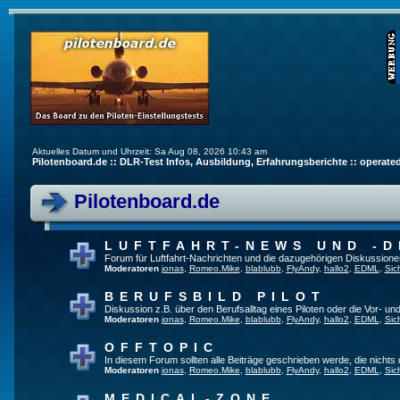
Aktuelles Datum und Uhrzeit: Sa Aug 08, 2026 10:43 am
Pilotenboard.de :: DLR-Test Infos, Ausbildung, Erfahrungsberichte :: operate
Pilotenboard.de
LUFTFAHRT-NEWS UND -D
Forum für Luftfahrt-Nachrichten und die dazugehörigen Diskussione
Moderatoren
jonas
,
Romeo.Mike
,
blablubb
,
FlyAndy
,
hallo2
,
EDML
,
Sic
BERUFSBILD PILOT
Diskussion z.B. über den Berufsalltag eines Piloten oder die Vor- und
Moderatoren
jonas
,
Romeo.Mike
,
blablubb
,
FlyAndy
,
hallo2
,
EDML
,
Sic
OFFTOPIC
In diesem Forum sollten alle Beiträge geschrieben werde, die nichts 
Moderatoren
jonas
,
Romeo.Mike
,
blablubb
,
FlyAndy
,
hallo2
,
EDML
,
Sic
MEDICAL-ZONE