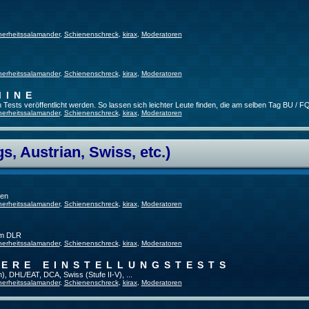
herheitssalamander
,
Schienenschreck
,
kirax
,
Moderatoren
herheitssalamander
,
Schienenschreck
,
kirax
,
Moderatoren
MINE
ests veröffentlicht werden. So lassen sich leichter Leute finden, die am selben Tag BU / FQ
herheitssalamander
,
Schienenschreck
,
kirax
,
Moderatoren
, Austrian, Swiss, etc.)
gen
herheitssalamander
,
Schienenschreck
,
kirax
,
Moderatoren
im DLR
herheitssalamander
,
Schienenschreck
,
kirax
,
Moderatoren
TERE EINSTELLUNGSTESTS
), DHL/EAT, DCA, Swiss (Stufe II-V), ...
herheitssalamander
,
Schienenschreck
,
kirax
,
Moderatoren