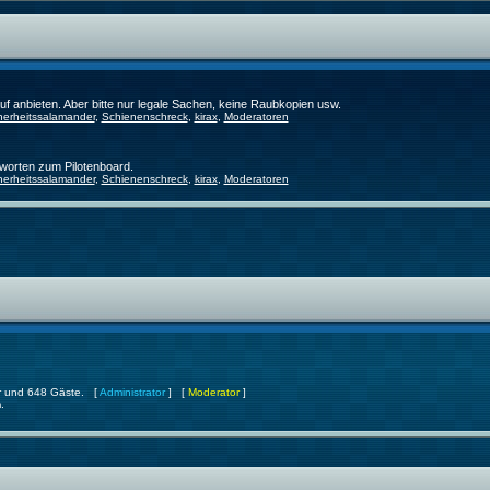
f anbieten. Aber bitte nur legale Sachen, keine Raubkopien usw.
herheitssalamander
,
Schienenschreck
,
kirax
,
Moderatoren
worten zum Pilotenboard.
herheitssalamander
,
Schienenschreck
,
kirax
,
Moderatoren
ter und 648 Gäste. [
Administrator
] [
Moderator
]
.