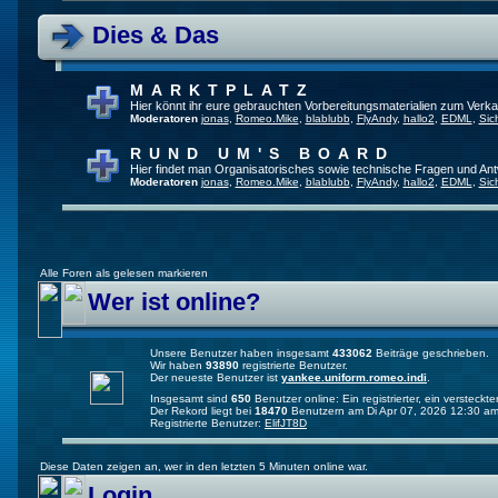
Dies & Das
MARKTPLATZ
Hier könnt ihr eure gebrauchten Vorbereitungsmaterialien zum Verkau
Moderatoren
jonas
,
Romeo.Mike
,
blablubb
,
FlyAndy
,
hallo2
,
EDML
,
Sic
RUND UM'S BOARD
Hier findet man Organisatorisches sowie technische Fragen und Ant
Moderatoren
jonas
,
Romeo.Mike
,
blablubb
,
FlyAndy
,
hallo2
,
EDML
,
Sic
Alle Foren als gelesen markieren
Wer ist online?
Unsere Benutzer haben insgesamt
433062
Beiträge geschrieben.
Wir haben
93890
registrierte Benutzer.
Der neueste Benutzer ist
yankee.uniform.romeo.indi
.
Insgesamt sind
650
Benutzer online: Ein registrierter, ein versteck
Der Rekord liegt bei
18470
Benutzern am Di Apr 07, 2026 12:30 am
Registrierte Benutzer:
ElifJT8D
Diese Daten zeigen an, wer in den letzten 5 Minuten online war.
Login