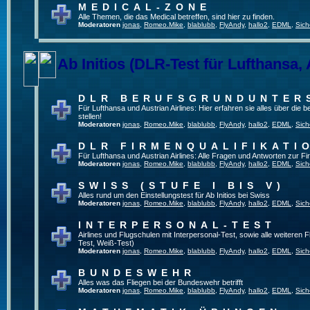
MEDICAL-ZONE
Alle Themen, die das Medical betreffen, sind hier zu finden.
Moderatoren
jonas
,
Romeo.Mike
,
blablubb
,
FlyAndy
,
hallo2
,
EDML
,
Sich
Ab Initios (DLR-Test für Lufthansa, 
DLR BERUFSGRUNDUNTER
Für Lufthansa und Austrian Airlines: Hier erfahren sie alles über die
stellen!
Moderatoren
jonas
,
Romeo.Mike
,
blablubb
,
FlyAndy
,
hallo2
,
EDML
,
Sich
DLR FIRMENQUALIFIKATI
Für Lufthansa und Austrian Airlines: Alle Fragen und Antworten zur Fi
Moderatoren
jonas
,
Romeo.Mike
,
blablubb
,
FlyAndy
,
hallo2
,
EDML
,
Sich
SWISS (STUFE I BIS V)
Alles rund um den Einstellungstest für Ab Initios bei Swiss
Moderatoren
jonas
,
Romeo.Mike
,
blablubb
,
FlyAndy
,
hallo2
,
EDML
,
Sich
INTERPERSONAL-TEST
Airlines und Flugschulen mit Interpersonal-Test, sowie alle weiteren 
Test, Weiß-Test)
Moderatoren
jonas
,
Romeo.Mike
,
blablubb
,
FlyAndy
,
hallo2
,
EDML
,
Sich
BUNDESWEHR
Alles was das Fliegen bei der Bundeswehr betrifft
Moderatoren
jonas
,
Romeo.Mike
,
blablubb
,
FlyAndy
,
hallo2
,
EDML
,
Sich