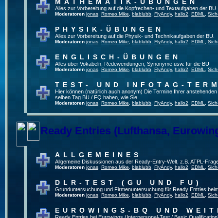
MATHEMATIK-ÜBUNGEN
Alles zur Vorbereitung auf die Kopfrechen- und Textaufgaben der BU.
Moderatoren
jonas
,
Romeo.Mike
,
blablubb
,
FlyAndy
,
hallo2
,
EDML
,
Sich
PHYSIK-ÜBUNGEN
Alles zur Vorbereitung auf die Physik- und Technikaufgaben der BU.
Moderatoren
jonas
,
Romeo.Mike
,
blablubb
,
FlyAndy
,
hallo2
,
EDML
,
Sich
ENGLISCH-ÜBUNGEN
Alles über Vokabeln, Redewendungen, Synonyme usw. für die BU
Moderatoren
jonas
,
Romeo.Mike
,
blablubb
,
FlyAndy
,
hallo2
,
EDML
,
Sich
TEST- UND INFOTAG-TER
Hier können (natürlich auch anonym) Die Termine Ihrer anstehenden Te
selben Tag BU / FQ haben, wie Sie.
Moderatoren
jonas
,
Romeo.Mike
,
blablubb
,
FlyAndy
,
hallo2
,
EDML
,
Sich
Ready Entries (Lufthansa, Eurowings
ALLGEMEINES
Allgemeine Diskussionen aus der Ready-Entry-Welt, z.B. ATPL-Frag
Moderatoren
jonas
,
Romeo.Mike
,
blablubb
,
FlyAndy
,
hallo2
,
EDML
,
Sich
DLR-TEST (GU UND FU)
Grunduntersuchung und Firmenuntersuchung für Ready Entries bei
Moderatoren
jonas
,
Romeo.Mike
,
blablubb
,
FlyAndy
,
hallo2
,
EDML
,
Sich
EUROWINGS-BQ UND WEIT
Ready Entries bei Eurowings (Interpersonal-Test / Basic Qualification