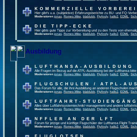
KOMMERZIELLE VORBERE
Hier gibt's u.a. (subjektive) Erfahrungsberichte zu BU- und FQ-Vorb
Moderatoren
jonas
,
Romeo.Mike
,
blablubb
,
FlyAndy
,
hallo2
,
EDML
,
Sich
DIE TIPP-ECKE
Hier gibts gute Tipps zur Vorbereitung und zu den Tests von ehemal
Moderatoren
jonas
,
Romeo.Mike
,
blablubb
,
FlyAndy
,
hallo2
,
EDML
,
Sich
Ausbildung
LUFTHANSA-AUSBILDUNG
Alle Fragen im Bezug auf die ATPL-Ausbildung bei der Lufthansa bitte h
Moderatoren
jonas
,
Romeo.Mike
,
blablubb
,
FlyAndy
,
hallo2
,
EDML
,
Sich
FLUGSCHULEN / ATPL-AU
Das Forum für alle, die ihre Ausbildung an anderen Flugschulen mach
Moderatoren
jonas
,
Romeo.Mike
,
blablubb
,
FlyAndy
,
hallo2
,
EDML
,
Sich
LUFTFAHRT-STUDIENGÄN
Alles über Luftfahrtsystemtechnik/-management und andere luftfahrt
Moderatoren
jonas
,
Romeo.Mike
,
blablubb
,
FlyAndy
,
hallo2
,
EDML
,
Sich
NFFLER AN DER LFT
Forum für jetzige und künftige Flugschüler der Lufthansa Flight Train
Moderatoren
jonas
,
Romeo.Mike
,
blablubb
,
FlyAndy
,
hallo2
,
EDML
,
Sich
FLUGLOTSEN