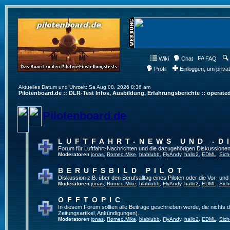
Wiki
Chat
FAQ
Profil
Einloggen, um priva
Aktuelles Datum und Uhrzeit: Sa Aug 08, 2026 8:36 am
Pilotenboard.de :: DLR-Test Infos, Ausbildung, Erfahrungsberichte :: operate
Pilotenboard.de
LUFTFAHRT-NEWS UND -D
Forum für Luftfahrt-Nachrichten und die dazugehörigen Diskussionen
Moderatoren
jonas
,
Romeo.Mike
,
blablubb
,
FlyAndy
,
hallo2
,
EDML
,
Sich
BERUFSBILD PILOT
Diskussion z.B. über den Berufsalltag eines Piloten oder die Vor- und
Moderatoren
jonas
,
Romeo.Mike
,
blablubb
,
FlyAndy
,
hallo2
,
EDML
,
Sich
OFFTOPIC
In diesem Forum sollten alle Beiträge geschrieben werde, die nichts d
Zeitungsartikel, Ankündigungen).
Moderatoren
jonas
,
Romeo.Mike
,
blablubb
,
FlyAndy
,
hallo2
,
EDML
,
Sich