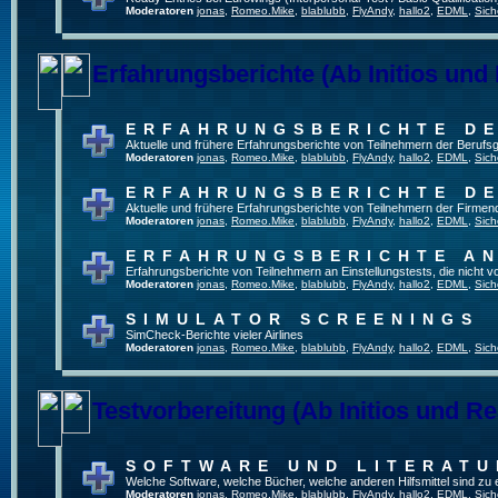
Moderatoren
jonas
,
Romeo.Mike
,
blablubb
,
FlyAndy
,
hallo2
,
EDML
,
Sich
Erfahrungsberichte (Ab Initios und
ERFAHRUNGSBERICHTE DE
Aktuelle und frühere Erfahrungsberichte von Teilnehmern der Beruf
Moderatoren
jonas
,
Romeo.Mike
,
blablubb
,
FlyAndy
,
hallo2
,
EDML
,
Sich
ERFAHRUNGSBERICHTE DE
Aktuelle und frühere Erfahrungsberichte von Teilnehmern der Firmenq
Moderatoren
jonas
,
Romeo.Mike
,
blablubb
,
FlyAndy
,
hallo2
,
EDML
,
Sich
ERFAHRUNGSBERICHTE A
Erfahrungsberichte von Teilnehmern an Einstellungstests, die nicht
Moderatoren
jonas
,
Romeo.Mike
,
blablubb
,
FlyAndy
,
hallo2
,
EDML
,
Sich
SIMULATOR SCREENINGS
SimCheck-Berichte vieler Airlines
Moderatoren
jonas
,
Romeo.Mike
,
blablubb
,
FlyAndy
,
hallo2
,
EDML
,
Sich
Testvorbereitung (Ab Initios und Re
SOFTWARE UND LITERATU
Welche Software, welche Bücher, welche anderen Hilfsmittel sind zu
Moderatoren
jonas
,
Romeo.Mike
,
blablubb
,
FlyAndy
,
hallo2
,
EDML
,
Sich