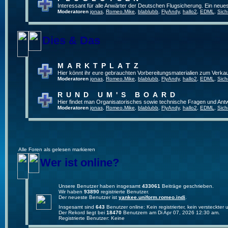
Interessant für alle Anwärter der Deutschen Flugsicherung. Ein neue
Moderatoren
jonas
,
Romeo.Mike
,
blablubb
,
FlyAndy
,
hallo2
,
EDML
,
Sich
Dies & Das
MARKTPLATZ
Hier könnt ihr eure gebrauchten Vorbereitungsmaterialien zum Verkau
Moderatoren
jonas
,
Romeo.Mike
,
blablubb
,
FlyAndy
,
hallo2
,
EDML
,
Sich
RUND UM'S BOARD
Hier findet man Organisatorisches sowie technische Fragen und Ant
Moderatoren
jonas
,
Romeo.Mike
,
blablubb
,
FlyAndy
,
hallo2
,
EDML
,
Sich
Alle Foren als gelesen markieren
Wer ist online?
Unsere Benutzer haben insgesamt
433061
Beiträge geschrieben.
Wir haben
93890
registrierte Benutzer.
Der neueste Benutzer ist
yankee.uniform.romeo.indi
.
Insgesamt sind
643
Benutzer online: Kein registrierter, kein versteckte
Der Rekord liegt bei
18470
Benutzern am Di Apr 07, 2026 12:30 am.
Registrierte Benutzer: Keine