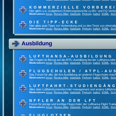
KOMMERZIELLE VORBERE
Hier gibt's u.a. (subjektive) Erfahrungsberichte zu BU- und FQ-Vorb
Moderatoren
jonas
,
Romeo.Mike
,
blablubb
,
FlyAndy
,
hallo2
,
EDML
,
Sich
DIE TIPP-ECKE
Hier gibts gute Tipps zur Vorbereitung und zu den Tests von ehemal
Moderatoren
jonas
,
Romeo.Mike
,
blablubb
,
FlyAndy
,
hallo2
,
EDML
,
Sich
Ausbildung
LUFTHANSA-AUSBILDUNG
Alle Fragen im Bezug auf die ATPL-Ausbildung bei der Lufthansa bitte h
Moderatoren
jonas
,
Romeo.Mike
,
blablubb
,
FlyAndy
,
hallo2
,
EDML
,
Sich
FLUGSCHULEN / ATPL-AU
Das Forum für alle, die ihre Ausbildung an anderen Flugschulen mach
Moderatoren
jonas
,
Romeo.Mike
,
blablubb
,
FlyAndy
,
hallo2
,
EDML
,
Sich
LUFTFAHRT-STUDIENGÄN
Alles über Luftfahrtsystemtechnik/-management und andere luftfahrt
Moderatoren
jonas
,
Romeo.Mike
,
blablubb
,
FlyAndy
,
hallo2
,
EDML
,
Sich
NFFLER AN DER LFT
Forum für jetzige und künftige Flugschüler der Lufthansa Flight Train
Moderatoren
jonas
,
Romeo.Mike
,
blablubb
,
FlyAndy
,
hallo2
,
EDML
,
Sich
FLUGLOTSEN