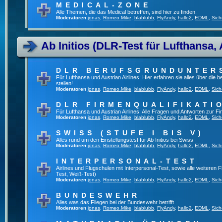
MEDICAL-ZONE
Alle Themen, die das Medical betreffen, sind hier zu finden.
Moderatoren
jonas
,
Romeo.Mike
,
blablubb
,
FlyAndy
,
hallo2
,
EDML
,
Sich
Ab Initios (DLR-Test für Lufthansa, 
DLR BERUFSGRUNDUNTER
Für Lufthansa und Austrian Airlines: Hier erfahren sie alles über die
stellen!
Moderatoren
jonas
,
Romeo.Mike
,
blablubb
,
FlyAndy
,
hallo2
,
EDML
,
Sich
DLR FIRMENQUALIFIKATI
Für Lufthansa und Austrian Airlines: Alle Fragen und Antworten zur Fi
Moderatoren
jonas
,
Romeo.Mike
,
blablubb
,
FlyAndy
,
hallo2
,
EDML
,
Sich
SWISS (STUFE I BIS V)
Alles rund um den Einstellungstest für Ab Initios bei Swiss
Moderatoren
jonas
,
Romeo.Mike
,
blablubb
,
FlyAndy
,
hallo2
,
EDML
,
Sich
INTERPERSONAL-TEST
Airlines und Flugschulen mit Interpersonal-Test, sowie alle weiteren 
Test, Weiß-Test)
Moderatoren
jonas
,
Romeo.Mike
,
blablubb
,
FlyAndy
,
hallo2
,
EDML
,
Sich
BUNDESWEHR
Alles was das Fliegen bei der Bundeswehr betrifft
Moderatoren
jonas
,
Romeo.Mike
,
blablubb
,
FlyAndy
,
hallo2
,
EDML
,
Sich