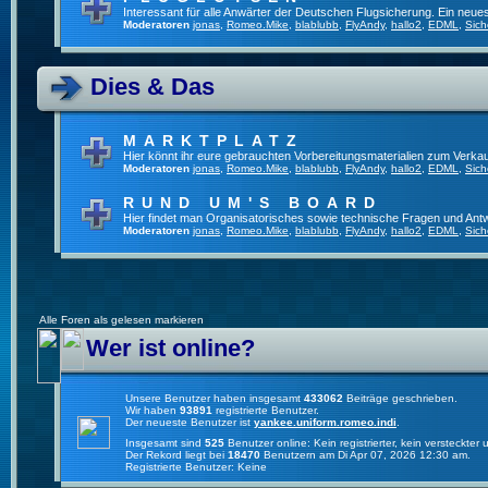
Interessant für alle Anwärter der Deutschen Flugsicherung. Ein neue
Moderatoren
jonas
,
Romeo.Mike
,
blablubb
,
FlyAndy
,
hallo2
,
EDML
,
Sich
Dies & Das
MARKTPLATZ
Hier könnt ihr eure gebrauchten Vorbereitungsmaterialien zum Verkau
Moderatoren
jonas
,
Romeo.Mike
,
blablubb
,
FlyAndy
,
hallo2
,
EDML
,
Sich
RUND UM'S BOARD
Hier findet man Organisatorisches sowie technische Fragen und Ant
Moderatoren
jonas
,
Romeo.Mike
,
blablubb
,
FlyAndy
,
hallo2
,
EDML
,
Sich
Alle Foren als gelesen markieren
Wer ist online?
Unsere Benutzer haben insgesamt
433062
Beiträge geschrieben.
Wir haben
93891
registrierte Benutzer.
Der neueste Benutzer ist
yankee.uniform.romeo.indi
.
Insgesamt sind
525
Benutzer online: Kein registrierter, kein versteckte
Der Rekord liegt bei
18470
Benutzern am Di Apr 07, 2026 12:30 am.
Registrierte Benutzer: Keine