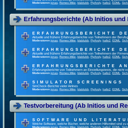
Moderatoren
jonas
,
Romeo.Mike
,
blablubb
,
FlyAndy
,
hallo2
,
EDML
,
Sich
Erfahrungsberichte (Ab Initios und
ERFAHRUNGSBERICHTE DE
Aktuelle und frühere Erfahrungsberichte von Teilnehmern der Beruf
Moderatoren
jonas
,
Romeo.Mike
,
blablubb
,
FlyAndy
,
hallo2
,
EDML
,
Sich
ERFAHRUNGSBERICHTE DE
Aktuelle und frühere Erfahrungsberichte von Teilnehmern der Firmenq
Moderatoren
jonas
,
Romeo.Mike
,
blablubb
,
FlyAndy
,
hallo2
,
EDML
,
Sich
ERFAHRUNGSBERICHTE A
Erfahrungsberichte von Teilnehmern an Einstellungstests, die nicht
Moderatoren
jonas
,
Romeo.Mike
,
blablubb
,
FlyAndy
,
hallo2
,
EDML
,
Sich
SIMULATOR SCREENINGS
SimCheck-Berichte vieler Airlines
Moderatoren
jonas
,
Romeo.Mike
,
blablubb
,
FlyAndy
,
hallo2
,
EDML
,
Sich
Testvorbereitung (Ab Initios und Re
SOFTWARE UND LITERATU
Welche Software, welche Bücher, welche anderen Hilfsmittel sind zu
Moderatoren
jonas
,
Romeo.Mike
,
blablubb
,
FlyAndy
,
hallo2
,
EDML
,
Sich