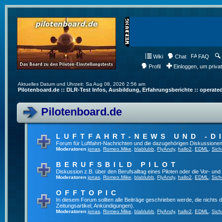
Wiki
Chat
FAQ
Profil
Einloggen, um priva
Aktuelles Datum und Uhrzeit: Sa Aug 08, 2026 2:56 am
Pilotenboard.de :: DLR-Test Infos, Ausbildung, Erfahrungsberichte :: operate
Pilotenboard.de
LUFTFAHRT-NEWS UND -D
Forum für Luftfahrt-Nachrichten und die dazugehörigen Diskussionen
Moderatoren
jonas
,
Romeo.Mike
,
blablubb
,
FlyAndy
,
hallo2
,
EDML
,
Sich
BERUFSBILD PILOT
Diskussion z.B. über den Berufsalltag eines Piloten oder die Vor- und
Moderatoren
jonas
,
Romeo.Mike
,
blablubb
,
FlyAndy
,
hallo2
,
EDML
,
Sich
OFFTOPIC
In diesem Forum sollten alle Beiträge geschrieben werde, die nichts d
Zeitungsartikel, Ankündigungen).
Moderatoren
jonas
,
Romeo.Mike
,
blablubb
,
FlyAndy
,
hallo2
,
EDML
,
Sich