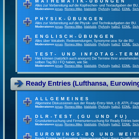
MATHEMATIK-ÜBUNGEN
Alles zur Vorbereitung auf die Kopfrechen- und Textaufgaben der BU.
Moderatoren
jonas
,
Romeo.Mike
,
blablubb
,
FlyAndy
,
hallo2
,
EDML
,
Sich
PHYSIK-ÜBUNGEN
Alles zur Vorbereitung auf die Physik- und Technikaufgaben der BU.
Moderatoren
jonas
,
Romeo.Mike
,
blablubb
,
FlyAndy
,
hallo2
,
EDML
,
Sich
ENGLISCH-ÜBUNGEN
Alles über Vokabeln, Redewendungen, Synonyme usw. für die BU
Moderatoren
jonas
,
Romeo.Mike
,
blablubb
,
FlyAndy
,
hallo2
,
EDML
,
Sich
TEST- UND INFOTAG-TER
Hier können (natürlich auch anonym) Die Termine Ihrer anstehenden Te
selben Tag BU / FQ haben, wie Sie.
Moderatoren
jonas
,
Romeo.Mike
,
blablubb
,
FlyAndy
,
hallo2
,
EDML
,
Sich
Ready Entries (Lufthansa, Eurowings
ALLGEMEINES
Allgemeine Diskussionen aus der Ready-Entry-Welt, z.B. ATPL-Frag
Moderatoren
jonas
,
Romeo.Mike
,
blablubb
,
FlyAndy
,
hallo2
,
EDML
,
Sich
DLR-TEST (GU UND FU)
Grunduntersuchung und Firmenuntersuchung für Ready Entries bei
Moderatoren
jonas
,
Romeo.Mike
,
blablubb
,
FlyAndy
,
hallo2
,
EDML
,
Sich
EUROWINGS-BQ UND WEIT
Ready Entries bei Eurowings (Interpersonal-Test / Basic Qualification