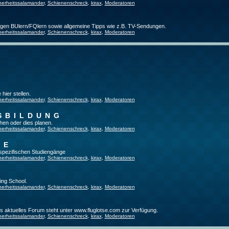
herheitssalamander
,
Schienenschreck
,
kirax
,
Moderatoren
ligen BUlern/FQlern sowie allgemeine Tipps wie z.B. TV-Sendungen.
herheitssalamander
,
Schienenschreck
,
kirax
,
Moderatoren
hier stellen.
herheitssalamander
,
Schienenschreck
,
kirax
,
Moderatoren
SBILDUNG
hen oder dies planen.
herheitssalamander
,
Schienenschreck
,
kirax
,
Moderatoren
GE
tspezifischen Studiengänge
herheitssalamander
,
Schienenschreck
,
kirax
,
Moderatoren
ing School.
herheitssalamander
,
Schienenschreck
,
kirax
,
Moderatoren
es aktuelles Forum steht unter www.fluglotse.com zur Verfügung.
herheitssalamander
,
Schienenschreck
,
kirax
,
Moderatoren