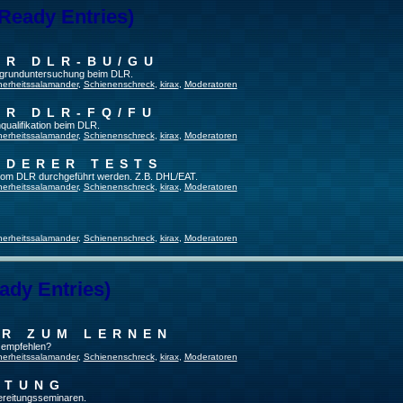
 Ready Entries)
ER DLR-BU/GU
fsgrunduntersuchung beim DLR.
herheitssalamander
,
Schienenschreck
,
kirax
,
Moderatoren
ER DLR-FQ/FU
qualifikation beim DLR.
herheitssalamander
,
Schienenschreck
,
kirax
,
Moderatoren
NDERER TESTS
t vom DLR durchgeführt werden. Z.B. DHL/EAT.
herheitssalamander
,
Schienenschreck
,
kirax
,
Moderatoren
herheitssalamander
,
Schienenschreck
,
kirax
,
Moderatoren
ady Entries)
UR ZUM LERNEN
u empfehlen?
herheitssalamander
,
Schienenschreck
,
kirax
,
Moderatoren
ITUNG
bereitungsseminaren.