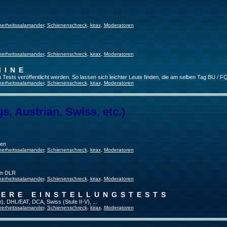
herheitssalamander
,
Schienenschreck
,
kirax
,
Moderatoren
herheitssalamander
,
Schienenschreck
,
kirax
,
Moderatoren
MINE
ests veröffentlicht werden. So lassen sich leichter Leute finden, die am selben Tag BU / FQ
herheitssalamander
,
Schienenschreck
,
kirax
,
Moderatoren
, Austrian, Swiss, etc.)
gen
herheitssalamander
,
Schienenschreck
,
kirax
,
Moderatoren
im DLR
herheitssalamander
,
Schienenschreck
,
kirax
,
Moderatoren
TERE EINSTELLUNGSTESTS
), DHL/EAT, DCA, Swiss (Stufe II-V), ...
herheitssalamander
,
Schienenschreck
,
kirax
,
Moderatoren