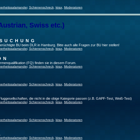
herheitssalamander
,
Schienenschreck
,
kirax
,
Moderatoren
Austrian, Swiss etc.)
RSUCHUNG
 berüchtigte BU beim DLR in Hamburg. Bitte auch alle Fragen zur BU hier stellen!
herheitssalamander
,
Schienenschreck
,
kirax
,
Moderatoren
ON
irmenqualifikation (FQ) finden sie in diesem Forum.
herheitssalamander
,
Schienenschreck
,
kirax
,
Moderatoren
herheitssalamander
,
Schienenschreck
,
kirax
,
Moderatoren
 Fluggesellschaften, die nicht in die obige Kategorie passen (z.B. GAPF-Test, Weiß-Test)
herheitssalamander
,
Schienenschreck
,
kirax
,
Moderatoren
herheitssalamander
,
Schienenschreck
,
kirax
,
Moderatoren
.
herheitssalamander
,
Schienenschreck
,
kirax
,
Moderatoren