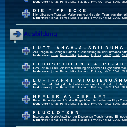
Moderatoren
jonas
,
Romeo.Mike
,
blablubb
,
FlyAndy
,
hallo2
,
EDML
,
Sic
DIE TIPP-ECKE
Hier gibts gute Tipps zur Vorbereitung und zu den Tests von ehema
Moderatoren
jonas
,
Romeo.Mike
,
blablubb
,
FlyAndy
,
hallo2
,
EDML
,
Sic
Ausbildung
LUFTHANSA-AUSBILDUNG
Alle Fragen im Bezug auf die ATPL-Ausbildung bei der Lufthansa bitte 
Moderatoren
jonas
,
Romeo.Mike
,
blablubb
,
FlyAndy
,
hallo2
,
EDML
,
Sic
FLUGSCHULEN / ATPL-AU
Das Forum für alle, die ihre Ausbildung an anderen Flugschulen mac
Moderatoren
jonas
,
Romeo.Mike
,
blablubb
,
FlyAndy
,
hallo2
,
EDML
,
Sic
LUFTFAHRT-STUDIENGÄN
Alles über Luftfahrtsystemtechnik/-management und andere luftfahr
Moderatoren
jonas
,
Romeo.Mike
,
blablubb
,
FlyAndy
,
hallo2
,
EDML
,
Sic
NFFLER AN DER LFT
Forum für jetzige und künftige Flugschüler der Lufthansa Flight Train
Moderatoren
jonas
,
Romeo.Mike
,
blablubb
,
FlyAndy
,
hallo2
,
EDML
,
Sic
FLUGLOTSEN
Interessant für alle Anwärter der Deutschen Flugsicherung. Ein neu
Moderatoren
jonas
,
Romeo.Mike
,
blablubb
,
FlyAndy
,
hallo2
,
EDML
,
Sic