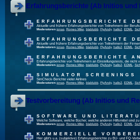
Erfahrungsberichte (Ab Initios und
ERFAHRUNGSBERICHTE D
Aktuelle und frühere Erfahrungsberichte von Teilnehmern der Beru
Moderatoren
jonas
,
Romeo.Mike
,
blablubb
,
FlyAndy
,
hallo2
,
EDML
,
Sic
ERFAHRUNGSBERICHTE D
Aktuelle und frühere Erfahrungsberichte von Teilnehmern der Firmen
Moderatoren
jonas
,
Romeo.Mike
,
blablubb
,
FlyAndy
,
hallo2
,
EDML
,
Sic
ERFAHRUNGSBERICHTE A
Erfahrungsberichte von Teilnehmern an Einstellungstests, die nich
Moderatoren
jonas
,
Romeo.Mike
,
blablubb
,
FlyAndy
,
hallo2
,
EDML
,
Sic
SIMULATOR SCREENINGS
SimCheck-Berichte vieler Airlines
Moderatoren
jonas
,
Romeo.Mike
,
blablubb
,
FlyAndy
,
hallo2
,
EDML
,
Sic
Testvorbereitung (Ab Initios und Re
SOFTWARE UND LITERAT
Welche Software, welche Bücher, welche anderen Hilfsmittel sind z
Moderatoren
jonas
,
Romeo.Mike
,
blablubb
,
FlyAndy
,
hallo2
,
EDML
,
Sic
KOMMERZIELLE VORBERE
Hier gibt's u.a. (subjektive) Erfahrungsberichte zu BU- und FQ-Vor