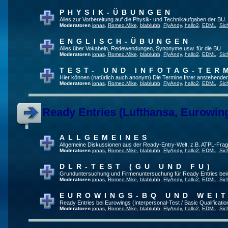
PHYSIK-ÜBUNGEN
Alles zur Vorbereitung auf die Physik- und Technikaufgaben der BU.
Moderatoren
jonas
,
Romeo.Mike
,
blablubb
,
FlyAndy
,
hallo2
,
EDML
,
Sic
ENGLISCH-ÜBUNGEN
Alles über Vokabeln, Redewendungen, Synonyme usw. für die BU
Moderatoren
jonas
,
Romeo.Mike
,
blablubb
,
FlyAndy
,
hallo2
,
EDML
,
Sic
TEST- UND INFOTAG-TER
Hier können (natürlich auch anonym) Die Termine Ihrer anstehenden T
Moderatoren
jonas
,
Romeo.Mike
,
blablubb
,
FlyAndy
,
hallo2
,
EDML
,
Sic
Ready Entries (Lufthansa, Eurowings
ALLGEMEINES
Allgemeine Diskussionen aus der Ready-Entry-Welt, z.B. ATPL-Fra
Moderatoren
jonas
,
Romeo.Mike
,
blablubb
,
FlyAndy
,
hallo2
,
EDML
,
Sic
DLR-TEST (GU UND FU)
Grunduntersuchung und Firmenuntersuchung für Ready Entries be
Moderatoren
jonas
,
Romeo.Mike
,
blablubb
,
FlyAndy
,
hallo2
,
EDML
,
Sic
EUROWINGS-BQ UND WEI
Ready Entries bei Eurowings (Interpersonal-Test / Basic Qualification
Moderatoren
jonas
,
Romeo.Mike
,
blablubb
,
FlyAndy
,
hallo2
,
EDML
,
Sic