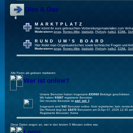
Dies & Das
MARKTPLATZ
Hier könnt ihr eure gebrauchten Vorbereitungsmaterialien zum Verkau
Moderatoren
jonas
,
Romeo.Mike
,
blablubb
,
FlyAndy
,
hallo2
,
EDML
,
Sic
RUND UM'S BOARD
Hier findet man Organisatorisches sowie technische Fragen und Ant
Moderatoren
jonas
,
Romeo.Mike
,
blablubb
,
FlyAndy
,
hallo2
,
EDML
,
Sic
Alle Foren als gelesen markieren
Wer ist online?
Unsere Benutzer haben insgesamt
433060
Beiträge geschrieben.
Wir haben
93887
registrierte Benutzer.
Der neueste Benutzer ist
stef_mit_f
.
Insgesamt sind
542
Benutzer online: Kein registrierter, kein verste
Der Rekord liegt bei
18470
Benutzern am Di Apr 07, 2026 12:30 am
Registrierte Benutzer: Keine
Diese Daten zeigen an, wer in den letzten 5 Minuten online war.
Login