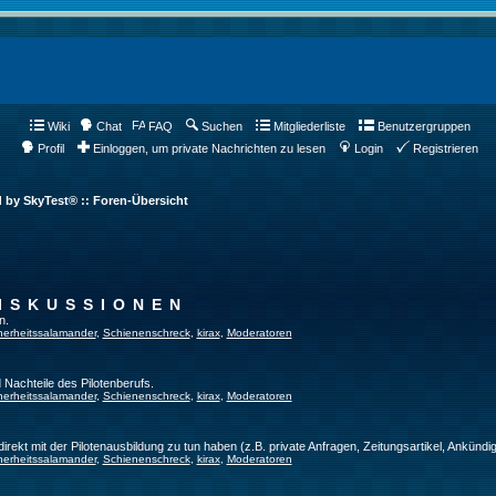
Wiki
Chat
FAQ
Suchen
Mitgliederliste
Benutzergruppen
Profil
Einloggen, um private Nachrichten zu lesen
Login
Registrieren
d by SkyTest® :: Foren-Übersicht
ISKUSSIONEN
n.
herheitssalamander
,
Schienenschreck
,
kirax
,
Moderatoren
 Nachteile des Pilotenberufs.
herheitssalamander
,
Schienenschreck
,
kirax
,
Moderatoren
direkt mit der Pilotenausbildung zu tun haben (z.B. private Anfragen, Zeitungsartikel, Ankündi
herheitssalamander
,
Schienenschreck
,
kirax
,
Moderatoren