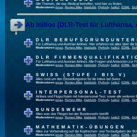
Alle Themen, die das Medical betreffen, sind hier zu finden.
Moderatoren
jonas
,
Romeo.Mike
,
blablubb
,
FlyAndy
,
hallo2
,
EDML
,
Sic
Ab Initios (DLR-Test für Lufthansa, 
DLR BERUFSGRUNDUNTE
Für Lufthansa und Austrian Airlines: Hier erfahren sie alles über die
Moderatoren
jonas
,
Romeo.Mike
,
blablubb
,
FlyAndy
,
hallo2
,
EDML
,
Sic
DLR FIRMENQUALIFIKATI
Für Lufthansa und Austrian Airlines: Alle Fragen und Antworten zur F
Moderatoren
jonas
,
Romeo.Mike
,
blablubb
,
FlyAndy
,
hallo2
,
EDML
,
Sic
SWISS (STUFE I BIS V)
Alles rund um den Einstellungstest für Ab Initios bei Swiss
Moderatoren
jonas
,
Romeo.Mike
,
blablubb
,
FlyAndy
,
hallo2
,
EDML
,
Sic
INTERPERSONAL-TEST
Airlines und Flugschulen mit Interpersonal-Test, sowie alle weiteren
Moderatoren
jonas
,
Romeo.Mike
,
blablubb
,
FlyAndy
,
hallo2
,
EDML
,
Sic
BUNDESWEHR
Alles was das Fliegen bei der Bundeswehr betrifft
Moderatoren
jonas
,
Romeo.Mike
,
blablubb
,
FlyAndy
,
hallo2
,
EDML
,
Sic
MATHEMATIK-ÜBUNGEN
Alles zur Vorbereitung auf die Kopfrechen- und Textaufgaben der BU
Moderatoren
jonas
,
Romeo.Mike
,
blablubb
,
FlyAndy
,
hallo2
,
EDML
,
Sic