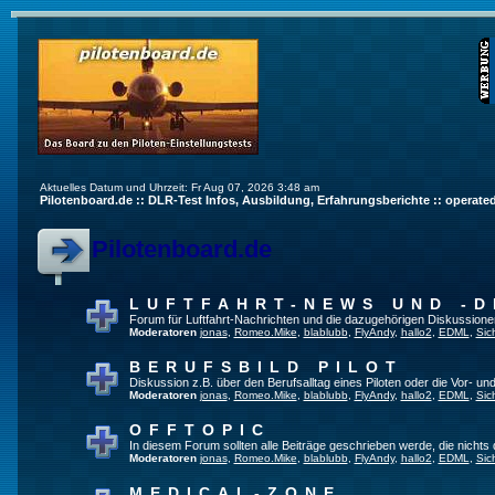
Aktuelles Datum und Uhrzeit: Fr Aug 07, 2026 3:48 am
Pilotenboard.de :: DLR-Test Infos, Ausbildung, Erfahrungsberichte :: operate
Pilotenboard.de
LUFTFAHRT-NEWS UND -D
Forum für Luftfahrt-Nachrichten und die dazugehörigen Diskussione
Moderatoren
jonas
,
Romeo.Mike
,
blablubb
,
FlyAndy
,
hallo2
,
EDML
,
Sic
BERUFSBILD PILOT
Diskussion z.B. über den Berufsalltag eines Piloten oder die Vor- und
Moderatoren
jonas
,
Romeo.Mike
,
blablubb
,
FlyAndy
,
hallo2
,
EDML
,
Sic
OFFTOPIC
In diesem Forum sollten alle Beiträge geschrieben werde, die nichts 
Moderatoren
jonas
,
Romeo.Mike
,
blablubb
,
FlyAndy
,
hallo2
,
EDML
,
Sic
MEDICAL-ZONE