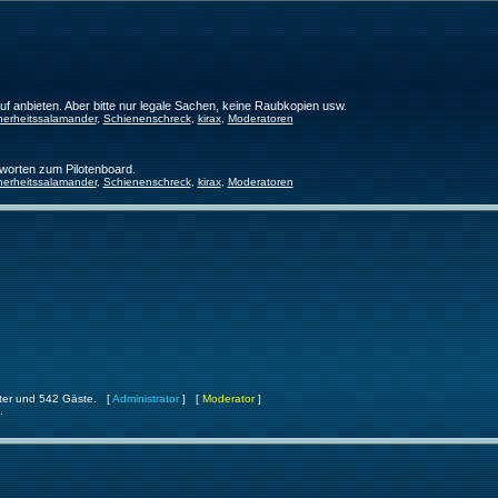
f anbieten. Aber bitte nur legale Sachen, keine Raubkopien usw.
herheitssalamander
,
Schienenschreck
,
kirax
,
Moderatoren
worten zum Pilotenboard.
herheitssalamander
,
Schienenschreck
,
kirax
,
Moderatoren
ckter und 542 Gäste. [
Administrator
] [
Moderator
]
.