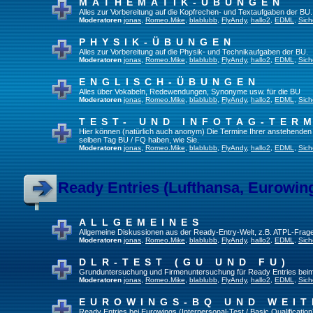
MATHEMATIK-ÜBUNGEN
Alles zur Vorbereitung auf die Kopfrechen- und Textaufgaben der BU.
Moderatoren
jonas
,
Romeo.Mike
,
blablubb
,
FlyAndy
,
hallo2
,
EDML
,
Sich
PHYSIK-ÜBUNGEN
Alles zur Vorbereitung auf die Physik- und Technikaufgaben der BU.
Moderatoren
jonas
,
Romeo.Mike
,
blablubb
,
FlyAndy
,
hallo2
,
EDML
,
Sich
ENGLISCH-ÜBUNGEN
Alles über Vokabeln, Redewendungen, Synonyme usw. für die BU
Moderatoren
jonas
,
Romeo.Mike
,
blablubb
,
FlyAndy
,
hallo2
,
EDML
,
Sich
TEST- UND INFOTAG-TER
Hier können (natürlich auch anonym) Die Termine Ihrer anstehenden Te
selben Tag BU / FQ haben, wie Sie.
Moderatoren
jonas
,
Romeo.Mike
,
blablubb
,
FlyAndy
,
hallo2
,
EDML
,
Sich
Ready Entries (Lufthansa, Eurowings
ALLGEMEINES
Allgemeine Diskussionen aus der Ready-Entry-Welt, z.B. ATPL-Frag
Moderatoren
jonas
,
Romeo.Mike
,
blablubb
,
FlyAndy
,
hallo2
,
EDML
,
Sich
DLR-TEST (GU UND FU)
Grunduntersuchung und Firmenuntersuchung für Ready Entries bei
Moderatoren
jonas
,
Romeo.Mike
,
blablubb
,
FlyAndy
,
hallo2
,
EDML
,
Sich
EUROWINGS-BQ UND WEIT
Ready Entries bei Eurowings (Interpersonal-Test / Basic Qualification