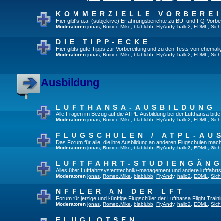
KOMMERZIELLE VORBERE
Hier gibt's u.a. (subjektive) Erfahrungsberichte zu BU- und FQ-Vorb
Moderatoren
jonas
,
Romeo.Mike
,
blablubb
,
FlyAndy
,
hallo2
,
EDML
,
Sich
DIE TIPP-ECKE
Hier gibts gute Tipps zur Vorbereitung und zu den Tests von ehemal
Moderatoren
jonas
,
Romeo.Mike
,
blablubb
,
FlyAndy
,
hallo2
,
EDML
,
Sich
Ausbildung
LUFTHANSA-AUSBILDUNG
Alle Fragen im Bezug auf die ATPL-Ausbildung bei der Lufthansa bitte h
Moderatoren
jonas
,
Romeo.Mike
,
blablubb
,
FlyAndy
,
hallo2
,
EDML
,
Sich
FLUGSCHULEN / ATPL-AU
Das Forum für alle, die ihre Ausbildung an anderen Flugschulen mach
Moderatoren
jonas
,
Romeo.Mike
,
blablubb
,
FlyAndy
,
hallo2
,
EDML
,
Sich
LUFTFAHRT-STUDIENGÄN
Alles über Luftfahrtsystemtechnik/-management und andere luftfahrt
Moderatoren
jonas
,
Romeo.Mike
,
blablubb
,
FlyAndy
,
hallo2
,
EDML
,
Sich
NFFLER AN DER LFT
Forum für jetzige und künftige Flugschüler der Lufthansa Flight Train
Moderatoren
jonas
,
Romeo.Mike
,
blablubb
,
FlyAndy
,
hallo2
,
EDML
,
Sich
FLUGLOTSEN