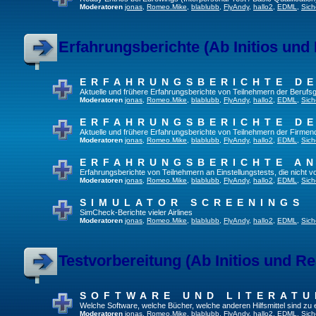
Moderatoren
jonas
,
Romeo.Mike
,
blablubb
,
FlyAndy
,
hallo2
,
EDML
,
Sich
Erfahrungsberichte (Ab Initios und
ERFAHRUNGSBERICHTE DE
Aktuelle und frühere Erfahrungsberichte von Teilnehmern der Beruf
Moderatoren
jonas
,
Romeo.Mike
,
blablubb
,
FlyAndy
,
hallo2
,
EDML
,
Sich
ERFAHRUNGSBERICHTE DE
Aktuelle und frühere Erfahrungsberichte von Teilnehmern der Firmenq
Moderatoren
jonas
,
Romeo.Mike
,
blablubb
,
FlyAndy
,
hallo2
,
EDML
,
Sich
ERFAHRUNGSBERICHTE A
Erfahrungsberichte von Teilnehmern an Einstellungstests, die nicht
Moderatoren
jonas
,
Romeo.Mike
,
blablubb
,
FlyAndy
,
hallo2
,
EDML
,
Sich
SIMULATOR SCREENINGS
SimCheck-Berichte vieler Airlines
Moderatoren
jonas
,
Romeo.Mike
,
blablubb
,
FlyAndy
,
hallo2
,
EDML
,
Sich
Testvorbereitung (Ab Initios und Re
SOFTWARE UND LITERATU
Welche Software, welche Bücher, welche anderen Hilfsmittel sind zu
Moderatoren
jonas
,
Romeo.Mike
,
blablubb
,
FlyAndy
,
hallo2
,
EDML
,
Sich