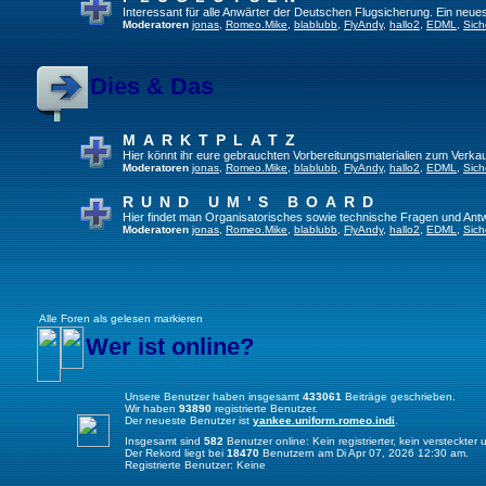
Interessant für alle Anwärter der Deutschen Flugsicherung. Ein neue
Moderatoren
jonas
,
Romeo.Mike
,
blablubb
,
FlyAndy
,
hallo2
,
EDML
,
Sich
Dies & Das
MARKTPLATZ
Hier könnt ihr eure gebrauchten Vorbereitungsmaterialien zum Verkau
Moderatoren
jonas
,
Romeo.Mike
,
blablubb
,
FlyAndy
,
hallo2
,
EDML
,
Sich
RUND UM'S BOARD
Hier findet man Organisatorisches sowie technische Fragen und Ant
Moderatoren
jonas
,
Romeo.Mike
,
blablubb
,
FlyAndy
,
hallo2
,
EDML
,
Sich
Alle Foren als gelesen markieren
Wer ist online?
Unsere Benutzer haben insgesamt
433061
Beiträge geschrieben.
Wir haben
93890
registrierte Benutzer.
Der neueste Benutzer ist
yankee.uniform.romeo.indi
.
Insgesamt sind
582
Benutzer online: Kein registrierter, kein versteckte
Der Rekord liegt bei
18470
Benutzern am Di Apr 07, 2026 12:30 am.
Registrierte Benutzer: Keine