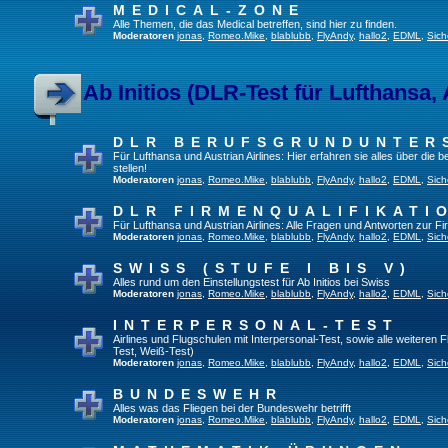
MEDICAL-ZONE
Alle Themen, die das Medical betreffen, sind hier zu finden.
Moderatoren
jonas
,
Romeo.Mike
,
blablubb
,
FlyAndy
,
hallo2
,
EDML
,
Sich
Ab Initios (DLR-Test für Lufthansa, 
DLR BERUFSGRUNDUNTER
Für Lufthansa und Austrian Airlines: Hier erfahren sie alles über die
stellen!
Moderatoren
jonas
,
Romeo.Mike
,
blablubb
,
FlyAndy
,
hallo2
,
EDML
,
Sich
DLR FIRMENQUALIFIKATI
Für Lufthansa und Austrian Airlines: Alle Fragen und Antworten zur Fi
Moderatoren
jonas
,
Romeo.Mike
,
blablubb
,
FlyAndy
,
hallo2
,
EDML
,
Sich
SWISS (STUFE I BIS V)
Alles rund um den Einstellungstest für Ab Initios bei Swiss
Moderatoren
jonas
,
Romeo.Mike
,
blablubb
,
FlyAndy
,
hallo2
,
EDML
,
Sich
INTERPERSONAL-TEST
Airlines und Flugschulen mit Interpersonal-Test, sowie alle weiteren 
Test, Weiß-Test)
Moderatoren
jonas
,
Romeo.Mike
,
blablubb
,
FlyAndy
,
hallo2
,
EDML
,
Sich
BUNDESWEHR
Alles was das Fliegen bei der Bundeswehr betrifft
Moderatoren
jonas
,
Romeo.Mike
,
blablubb
,
FlyAndy
,
hallo2
,
EDML
,
Sich