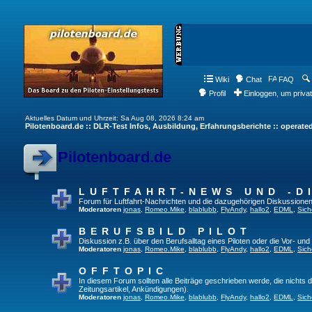
Wiki
Chat
FAQ
Profil
Einloggen, um priva
Aktuelles Datum und Uhrzeit: Sa Aug 08, 2026 8:24 am
Pilotenboard.de :: DLR-Test Infos, Ausbildung, Erfahrungsberichte :: operate
Pilotenboard.de
LUFTFAHRT-NEWS UND -D
Forum für Luftfahrt-Nachrichten und die dazugehörigen Diskussionen
Moderatoren
jonas
,
Romeo.Mike
,
blablubb
,
FlyAndy
,
hallo2
,
EDML
,
Sich
BERUFSBILD PILOT
Diskussion z.B. über den Berufsalltag eines Piloten oder die Vor- und
Moderatoren
jonas
,
Romeo.Mike
,
blablubb
,
FlyAndy
,
hallo2
,
EDML
,
Sich
OFFTOPIC
In diesem Forum sollten alle Beiträge geschrieben werde, die nichts d
Zeitungsartikel, Ankündigungen).
Moderatoren
jonas
,
Romeo.Mike
,
blablubb
,
FlyAndy
,
hallo2
,
EDML
,
Sich