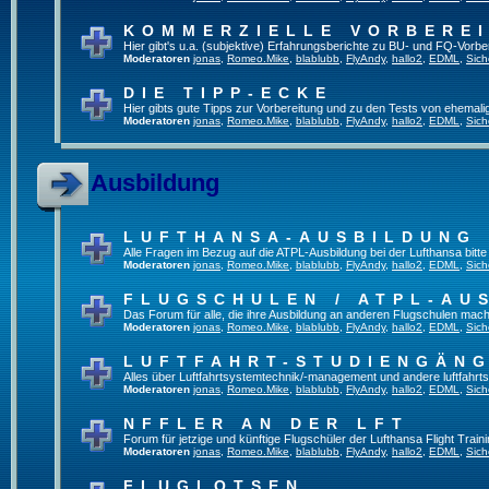
KOMMERZIELLE VORBERE
Hier gibt's u.a. (subjektive) Erfahrungsberichte zu BU- und FQ-Vorb
Moderatoren
jonas
,
Romeo.Mike
,
blablubb
,
FlyAndy
,
hallo2
,
EDML
,
Sich
DIE TIPP-ECKE
Hier gibts gute Tipps zur Vorbereitung und zu den Tests von ehemal
Moderatoren
jonas
,
Romeo.Mike
,
blablubb
,
FlyAndy
,
hallo2
,
EDML
,
Sich
Ausbildung
LUFTHANSA-AUSBILDUNG
Alle Fragen im Bezug auf die ATPL-Ausbildung bei der Lufthansa bitte h
Moderatoren
jonas
,
Romeo.Mike
,
blablubb
,
FlyAndy
,
hallo2
,
EDML
,
Sich
FLUGSCHULEN / ATPL-AU
Das Forum für alle, die ihre Ausbildung an anderen Flugschulen mach
Moderatoren
jonas
,
Romeo.Mike
,
blablubb
,
FlyAndy
,
hallo2
,
EDML
,
Sich
LUFTFAHRT-STUDIENGÄN
Alles über Luftfahrtsystemtechnik/-management und andere luftfahrt
Moderatoren
jonas
,
Romeo.Mike
,
blablubb
,
FlyAndy
,
hallo2
,
EDML
,
Sich
NFFLER AN DER LFT
Forum für jetzige und künftige Flugschüler der Lufthansa Flight Train
Moderatoren
jonas
,
Romeo.Mike
,
blablubb
,
FlyAndy
,
hallo2
,
EDML
,
Sich
FLUGLOTSEN