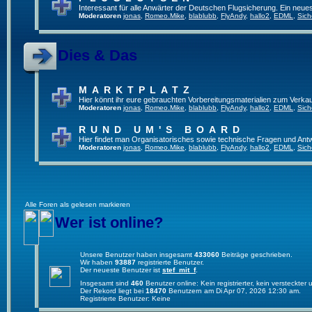
Interessant für alle Anwärter der Deutschen Flugsicherung. Ein neue
Moderatoren
jonas
,
Romeo.Mike
,
blablubb
,
FlyAndy
,
hallo2
,
EDML
,
Sich
Dies & Das
MARKTPLATZ
Hier könnt ihr eure gebrauchten Vorbereitungsmaterialien zum Verkau
Moderatoren
jonas
,
Romeo.Mike
,
blablubb
,
FlyAndy
,
hallo2
,
EDML
,
Sich
RUND UM'S BOARD
Hier findet man Organisatorisches sowie technische Fragen und Ant
Moderatoren
jonas
,
Romeo.Mike
,
blablubb
,
FlyAndy
,
hallo2
,
EDML
,
Sich
Alle Foren als gelesen markieren
Wer ist online?
Unsere Benutzer haben insgesamt
433060
Beiträge geschrieben.
Wir haben
93887
registrierte Benutzer.
Der neueste Benutzer ist
stef_mit_f
.
Insgesamt sind
460
Benutzer online: Kein registrierter, kein versteckte
Der Rekord liegt bei
18470
Benutzern am Di Apr 07, 2026 12:30 am.
Registrierte Benutzer: Keine