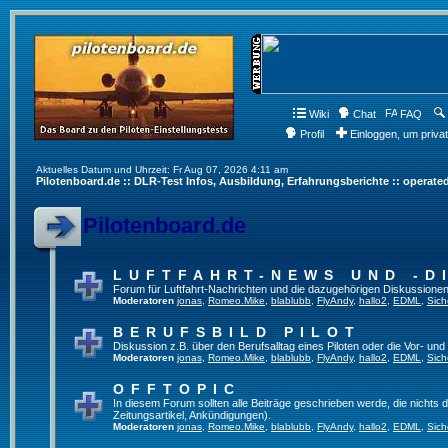
Wiki
Chat
FAQ
Profil
Einloggen, um priva
Aktuelles Datum und Uhrzeit: Fr Aug 07, 2026 4:11 am
Pilotenboard.de :: DLR-Test Infos, Ausbildung, Erfahrungsberichte :: operate
Pilotenboard.de
LUFTFAHRT-NEWS UND -D
Forum für Luftfahrt-Nachrichten und die dazugehörigen Diskussionen
Moderatoren
jonas
,
Romeo.Mike
,
blablubb
,
FlyAndy
,
hallo2
,
EDML
,
Sich
BERUFSBILD PILOT
Diskussion z.B. über den Berufsalltag eines Piloten oder die Vor- und
Moderatoren
jonas
,
Romeo.Mike
,
blablubb
,
FlyAndy
,
hallo2
,
EDML
,
Sich
OFFTOPIC
In diesem Forum sollten alle Beiträge geschrieben werde, die nichts d
Zeitungsartikel, Ankündigungen).
Moderatoren
jonas
,
Romeo.Mike
,
blablubb
,
FlyAndy
,
hallo2
,
EDML
,
Sich