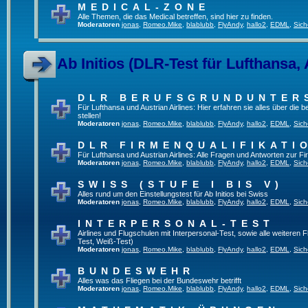
MEDICAL-ZONE
Alle Themen, die das Medical betreffen, sind hier zu finden.
Moderatoren
jonas
,
Romeo.Mike
,
blablubb
,
FlyAndy
,
hallo2
,
EDML
,
Sich
Ab Initios (DLR-Test für Lufthansa, 
DLR BERUFSGRUNDUNTER
Für Lufthansa und Austrian Airlines: Hier erfahren sie alles über die
stellen!
Moderatoren
jonas
,
Romeo.Mike
,
blablubb
,
FlyAndy
,
hallo2
,
EDML
,
Sich
DLR FIRMENQUALIFIKATI
Für Lufthansa und Austrian Airlines: Alle Fragen und Antworten zur Fi
Moderatoren
jonas
,
Romeo.Mike
,
blablubb
,
FlyAndy
,
hallo2
,
EDML
,
Sich
SWISS (STUFE I BIS V)
Alles rund um den Einstellungstest für Ab Initios bei Swiss
Moderatoren
jonas
,
Romeo.Mike
,
blablubb
,
FlyAndy
,
hallo2
,
EDML
,
Sich
INTERPERSONAL-TEST
Airlines und Flugschulen mit Interpersonal-Test, sowie alle weiteren 
Test, Weiß-Test)
Moderatoren
jonas
,
Romeo.Mike
,
blablubb
,
FlyAndy
,
hallo2
,
EDML
,
Sich
BUNDESWEHR
Alles was das Fliegen bei der Bundeswehr betrifft
Moderatoren
jonas
,
Romeo.Mike
,
blablubb
,
FlyAndy
,
hallo2
,
EDML
,
Sich