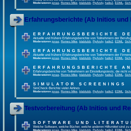
Moderatoren
jonas
,
Romeo.Mike
,
blablubb
,
FlyAndy
,
hallo2
,
EDML
,
Sich
Erfahrungsberichte (Ab Initios und
ERFAHRUNGSBERICHTE DE
Aktuelle und frühere Erfahrungsberichte von Teilnehmern der Beruf
Moderatoren
jonas
,
Romeo.Mike
,
blablubb
,
FlyAndy
,
hallo2
,
EDML
,
Sich
ERFAHRUNGSBERICHTE DE
Aktuelle und frühere Erfahrungsberichte von Teilnehmern der Firmenq
Moderatoren
jonas
,
Romeo.Mike
,
blablubb
,
FlyAndy
,
hallo2
,
EDML
,
Sich
ERFAHRUNGSBERICHTE A
Erfahrungsberichte von Teilnehmern an Einstellungstests, die nicht
Moderatoren
jonas
,
Romeo.Mike
,
blablubb
,
FlyAndy
,
hallo2
,
EDML
,
Sich
SIMULATOR SCREENINGS
SimCheck-Berichte vieler Airlines
Moderatoren
jonas
,
Romeo.Mike
,
blablubb
,
FlyAndy
,
hallo2
,
EDML
,
Sich
Testvorbereitung (Ab Initios und Re
SOFTWARE UND LITERATU
Welche Software, welche Bücher, welche anderen Hilfsmittel sind zu
Moderatoren
jonas
,
Romeo.Mike
,
blablubb
,
FlyAndy
,
hallo2
,
EDML
,
Sich