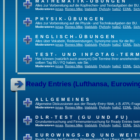
MATHEMATIK-ÜBUNGEN
Alles zur Vorbereitung auf die Kopfrechen- und Textaufgaben der BU.
Moderatoren
jonas
,
Romeo.Mike
,
blablubb
,
FlyAndy
,
hallo2
,
EDML
,
Sich
PHYSIK-ÜBUNGEN
Alles zur Vorbereitung auf die Physik- und Technikaufgaben der BU.
Moderatoren
jonas
,
Romeo.Mike
,
blablubb
,
FlyAndy
,
hallo2
,
EDML
,
Sich
ENGLISCH-ÜBUNGEN
Alles über Vokabeln, Redewendungen, Synonyme usw. für die BU
Moderatoren
jonas
,
Romeo.Mike
,
blablubb
,
FlyAndy
,
hallo2
,
EDML
,
Sich
TEST- UND INFOTAG-TER
Hier können (natürlich auch anonym) Die Termine Ihrer anstehenden Te
selben Tag BU / FQ haben, wie Sie.
Moderatoren
jonas
,
Romeo.Mike
,
blablubb
,
FlyAndy
,
hallo2
,
EDML
,
Sich
Ready Entries (Lufthansa, Eurowings
ALLGEMEINES
Allgemeine Diskussionen aus der Ready-Entry-Welt, z.B. ATPL-Frag
Moderatoren
jonas
,
Romeo.Mike
,
blablubb
,
FlyAndy
,
hallo2
,
EDML
,
Sich
DLR-TEST (GU UND FU)
Grunduntersuchung und Firmenuntersuchung für Ready Entries bei
Moderatoren
jonas
,
Romeo.Mike
,
blablubb
,
FlyAndy
,
hallo2
,
EDML
,
Sich
EUROWINGS-BQ UND WEIT
Ready Entries bei Eurowings (Interpersonal-Test / Basic Qualification