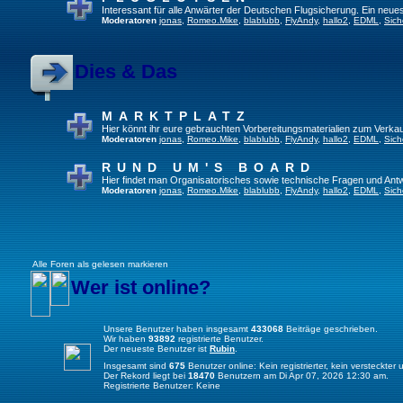
Interessant für alle Anwärter der Deutschen Flugsicherung. Ein neue
Moderatoren
jonas
,
Romeo.Mike
,
blablubb
,
FlyAndy
,
hallo2
,
EDML
,
Sich
Dies & Das
MARKTPLATZ
Hier könnt ihr eure gebrauchten Vorbereitungsmaterialien zum Verkau
Moderatoren
jonas
,
Romeo.Mike
,
blablubb
,
FlyAndy
,
hallo2
,
EDML
,
Sich
RUND UM'S BOARD
Hier findet man Organisatorisches sowie technische Fragen und Ant
Moderatoren
jonas
,
Romeo.Mike
,
blablubb
,
FlyAndy
,
hallo2
,
EDML
,
Sich
Alle Foren als gelesen markieren
Wer ist online?
Unsere Benutzer haben insgesamt
433068
Beiträge geschrieben.
Wir haben
93892
registrierte Benutzer.
Der neueste Benutzer ist
Rubin
.
Insgesamt sind
675
Benutzer online: Kein registrierter, kein versteckte
Der Rekord liegt bei
18470
Benutzern am Di Apr 07, 2026 12:30 am.
Registrierte Benutzer: Keine