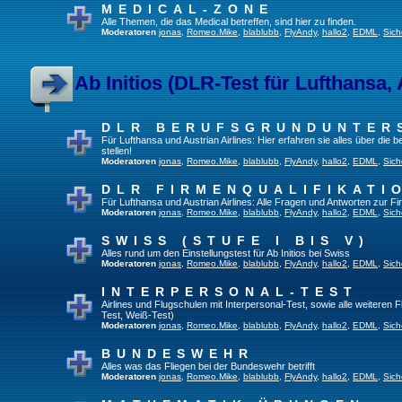
MEDICAL-ZONE
Alle Themen, die das Medical betreffen, sind hier zu finden.
Moderatoren
jonas
,
Romeo.Mike
,
blablubb
,
FlyAndy
,
hallo2
,
EDML
,
Sich
Ab Initios (DLR-Test für Lufthansa, 
DLR BERUFSGRUNDUNTER
Für Lufthansa und Austrian Airlines: Hier erfahren sie alles über die
stellen!
Moderatoren
jonas
,
Romeo.Mike
,
blablubb
,
FlyAndy
,
hallo2
,
EDML
,
Sich
DLR FIRMENQUALIFIKATI
Für Lufthansa und Austrian Airlines: Alle Fragen und Antworten zur Fi
Moderatoren
jonas
,
Romeo.Mike
,
blablubb
,
FlyAndy
,
hallo2
,
EDML
,
Sich
SWISS (STUFE I BIS V)
Alles rund um den Einstellungstest für Ab Initios bei Swiss
Moderatoren
jonas
,
Romeo.Mike
,
blablubb
,
FlyAndy
,
hallo2
,
EDML
,
Sich
INTERPERSONAL-TEST
Airlines und Flugschulen mit Interpersonal-Test, sowie alle weiteren 
Test, Weiß-Test)
Moderatoren
jonas
,
Romeo.Mike
,
blablubb
,
FlyAndy
,
hallo2
,
EDML
,
Sich
BUNDESWEHR
Alles was das Fliegen bei der Bundeswehr betrifft
Moderatoren
jonas
,
Romeo.Mike
,
blablubb
,
FlyAndy
,
hallo2
,
EDML
,
Sich