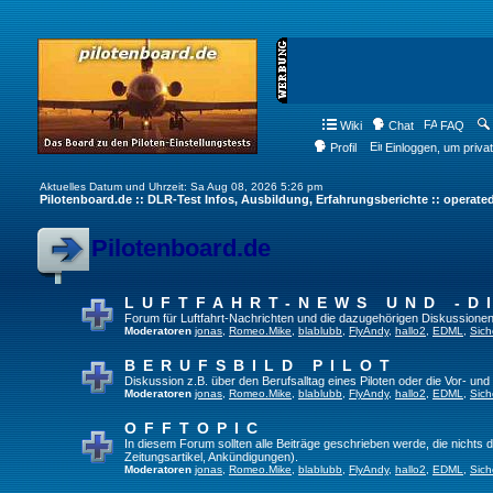
Wiki
Chat
FAQ
Profil
Einloggen, um priva
Aktuelles Datum und Uhrzeit: Sa Aug 08, 2026 5:26 pm
Pilotenboard.de :: DLR-Test Infos, Ausbildung, Erfahrungsberichte :: operate
Pilotenboard.de
LUFTFAHRT-NEWS UND -D
Forum für Luftfahrt-Nachrichten und die dazugehörigen Diskussionen
Moderatoren
jonas
,
Romeo.Mike
,
blablubb
,
FlyAndy
,
hallo2
,
EDML
,
Sich
BERUFSBILD PILOT
Diskussion z.B. über den Berufsalltag eines Piloten oder die Vor- und
Moderatoren
jonas
,
Romeo.Mike
,
blablubb
,
FlyAndy
,
hallo2
,
EDML
,
Sich
OFFTOPIC
In diesem Forum sollten alle Beiträge geschrieben werde, die nichts d
Zeitungsartikel, Ankündigungen).
Moderatoren
jonas
,
Romeo.Mike
,
blablubb
,
FlyAndy
,
hallo2
,
EDML
,
Sich