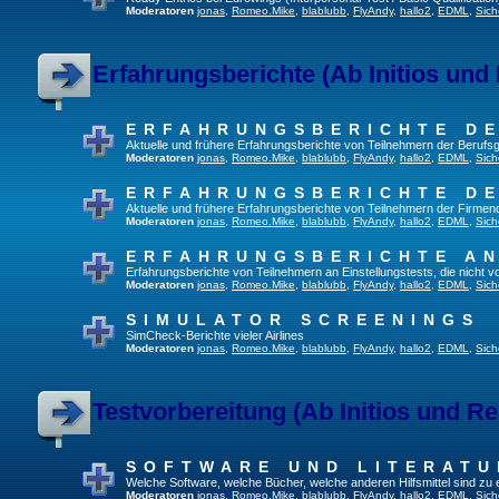
Moderatoren
jonas
,
Romeo.Mike
,
blablubb
,
FlyAndy
,
hallo2
,
EDML
,
Sich
Erfahrungsberichte (Ab Initios und
ERFAHRUNGSBERICHTE DE
Aktuelle und frühere Erfahrungsberichte von Teilnehmern der Beruf
Moderatoren
jonas
,
Romeo.Mike
,
blablubb
,
FlyAndy
,
hallo2
,
EDML
,
Sich
ERFAHRUNGSBERICHTE DE
Aktuelle und frühere Erfahrungsberichte von Teilnehmern der Firmenq
Moderatoren
jonas
,
Romeo.Mike
,
blablubb
,
FlyAndy
,
hallo2
,
EDML
,
Sich
ERFAHRUNGSBERICHTE A
Erfahrungsberichte von Teilnehmern an Einstellungstests, die nicht
Moderatoren
jonas
,
Romeo.Mike
,
blablubb
,
FlyAndy
,
hallo2
,
EDML
,
Sich
SIMULATOR SCREENINGS
SimCheck-Berichte vieler Airlines
Moderatoren
jonas
,
Romeo.Mike
,
blablubb
,
FlyAndy
,
hallo2
,
EDML
,
Sich
Testvorbereitung (Ab Initios und Re
SOFTWARE UND LITERATU
Welche Software, welche Bücher, welche anderen Hilfsmittel sind zu
Moderatoren
jonas
,
Romeo.Mike
,
blablubb
,
FlyAndy
,
hallo2
,
EDML
,
Sich