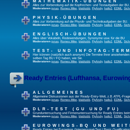
MATHEMATIK-ÜBUNGEN
Alles zur Vorbereitung auf die Kopfrechen- und Textaufgaben der BU.
Moderatoren
jonas
,
Romeo.Mike
,
blablubb
,
FlyAndy
,
hallo2
,
EDML
,
Sich
PHYSIK-ÜBUNGEN
Alles zur Vorbereitung auf die Physik- und Technikaufgaben der BU.
Moderatoren
jonas
,
Romeo.Mike
,
blablubb
,
FlyAndy
,
hallo2
,
EDML
,
Sich
ENGLISCH-ÜBUNGEN
Alles über Vokabeln, Redewendungen, Synonyme usw. für die BU
Moderatoren
jonas
,
Romeo.Mike
,
blablubb
,
FlyAndy
,
hallo2
,
EDML
,
Sich
TEST- UND INFOTAG-TER
Hier können (natürlich auch anonym) Die Termine Ihrer anstehenden Te
selben Tag BU / FQ haben, wie Sie.
Moderatoren
jonas
,
Romeo.Mike
,
blablubb
,
FlyAndy
,
hallo2
,
EDML
,
Sich
Ready Entries (Lufthansa, Eurowings
ALLGEMEINES
Allgemeine Diskussionen aus der Ready-Entry-Welt, z.B. ATPL-Frag
Moderatoren
jonas
,
Romeo.Mike
,
blablubb
,
FlyAndy
,
hallo2
,
EDML
,
Sich
DLR-TEST (GU UND FU)
Grunduntersuchung und Firmenuntersuchung für Ready Entries bei
Moderatoren
jonas
,
Romeo.Mike
,
blablubb
,
FlyAndy
,
hallo2
,
EDML
,
Sich
EUROWINGS-BQ UND WEIT
Ready Entries bei Eurowings (Interpersonal-Test / Basic Qualification