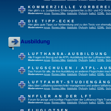
KOMMERZIELLE VORBERE
Hier gibt's u.a. (subjektive) Erfahrungsberichte zu BU- und FQ-Vorb
Moderatoren
jonas
,
Romeo.Mike
,
blablubb
,
FlyAndy
,
hallo2
,
EDML
,
Sich
DIE TIPP-ECKE
Hier gibts gute Tipps zur Vorbereitung und zu den Tests von ehemal
Moderatoren
jonas
,
Romeo.Mike
,
blablubb
,
FlyAndy
,
hallo2
,
EDML
,
Sich
Ausbildung
LUFTHANSA-AUSBILDUNG
Alle Fragen im Bezug auf die ATPL-Ausbildung bei der Lufthansa bitte h
Moderatoren
jonas
,
Romeo.Mike
,
blablubb
,
FlyAndy
,
hallo2
,
EDML
,
Sich
FLUGSCHULEN / ATPL-AU
Das Forum für alle, die ihre Ausbildung an anderen Flugschulen mach
Moderatoren
jonas
,
Romeo.Mike
,
blablubb
,
FlyAndy
,
hallo2
,
EDML
,
Sich
LUFTFAHRT-STUDIENGÄN
Alles über Luftfahrtsystemtechnik/-management und andere luftfahrt
Moderatoren
jonas
,
Romeo.Mike
,
blablubb
,
FlyAndy
,
hallo2
,
EDML
,
Sich
NFFLER AN DER LFT
Forum für jetzige und künftige Flugschüler der Lufthansa Flight Train
Moderatoren
jonas
,
Romeo.Mike
,
blablubb
,
FlyAndy
,
hallo2
,
EDML
,
Sich
FLUGLOTSEN