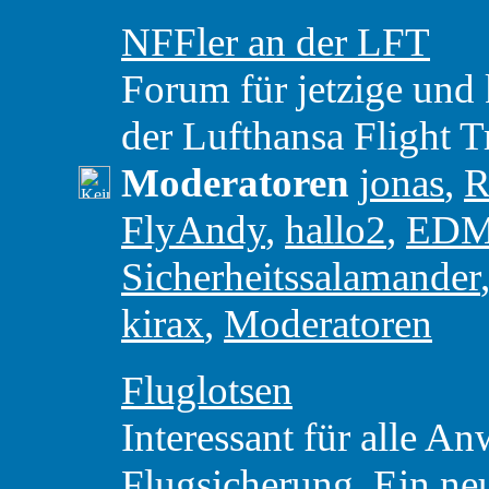
NFFler an der LFT
Forum für jetzige und 
der Lufthansa Flight T
Moderatoren
jonas
,
R
FlyAndy
,
hallo2
,
ED
Sicherheitssalamander
kirax
,
Moderatoren
Fluglotsen
Interessant für alle A
Flugsicherung. Ein ne