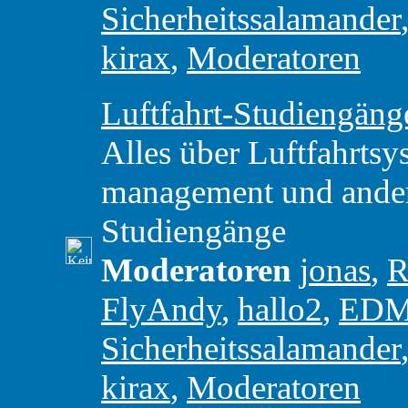
Sicherheitssalamander
kirax
,
Moderatoren
Luftfahrt-Studiengäng
Alles über Luftfahrtsy
management und andere
Studiengänge
Moderatoren
jonas
,
R
FlyAndy
,
hallo2
,
ED
Sicherheitssalamander
kirax
,
Moderatoren