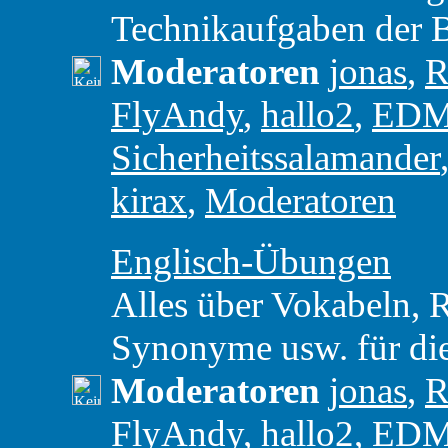
Technikaufgaben der 
Moderatoren
jonas
,
R
FlyAndy
,
hallo2
,
ED
Sicherheitssalamander
kirax
,
Moderatoren
Englisch-Übungen
Alles über Vokabeln,
Synonyme usw. für di
Moderatoren
jonas
,
R
FlyAndy
,
hallo2
,
ED