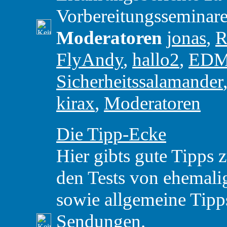
Vorbereitungsseminare
Moderatoren
jonas
,
R
FlyAndy
,
hallo2
,
ED
Sicherheitssalamander
kirax
,
Moderatoren
Die Tipp-Ecke
Hier gibts gute Tipps 
den Tests von ehemal
sowie allgemeine Tipp
Sendungen.