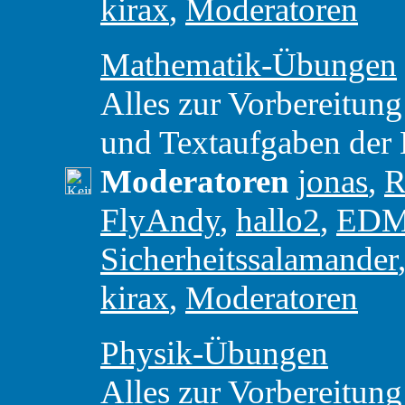
kirax
,
Moderatoren
Mathematik-Übungen
Alles zur Vorbereitung
und Textaufgaben der
Moderatoren
jonas
,
R
FlyAndy
,
hallo2
,
ED
Sicherheitssalamander
kirax
,
Moderatoren
Physik-Übungen
Alles zur Vorbereitung