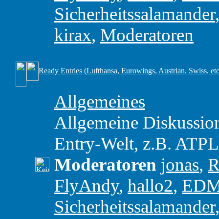
Sicherheitssalamander
kirax
,
Moderatoren
Ready Entries (Lufthansa, Eurowings, Austrian, Swiss, etc
Allgemeines
Allgemeine Diskussio
Entry-Welt, z.B. ATP
Moderatoren
jonas
,
R
FlyAndy
,
hallo2
,
ED
Sicherheitssalamander