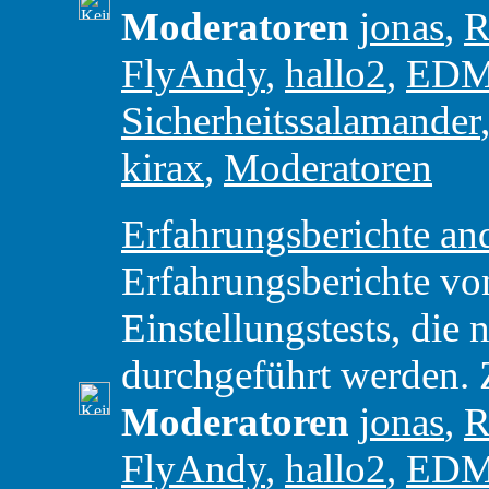
Moderatoren
jonas
,
R
FlyAndy
,
hallo2
,
ED
Sicherheitssalamander
kirax
,
Moderatoren
Erfahrungsberichte and
Erfahrungsberichte vo
Einstellungstests, di
durchgeführt werden.
Moderatoren
jonas
,
R
FlyAndy
,
hallo2
,
ED