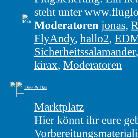
steht unter www.flugl
Moderatoren
jonas
,
R
FlyAndy
,
hallo2
,
ED
Sicherheitssalamander
kirax
,
Moderatoren
Dies & Das
Marktplatz
Hier könnt ihr eure ge
Vorbereitungsmaterial