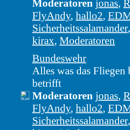
Moderatoren
jonas
,
R
FlyAndy
,
hallo2
,
ED
Sicherheitssalamander
kirax
,
Moderatoren
Bundeswehr
Alles was das Fliegen
betrifft
Moderatoren
jonas
,
R
FlyAndy
,
hallo2
,
ED
Sicherheitssalamander