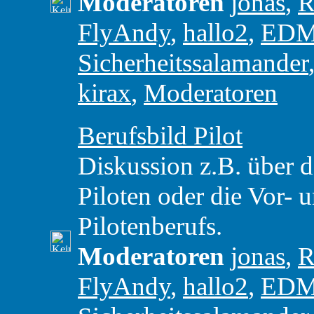
Moderatoren
jonas
,
R
FlyAndy
,
hallo2
,
ED
Sicherheitssalamander
kirax
,
Moderatoren
Berufsbild Pilot
Diskussion z.B. über d
Piloten oder die Vor- 
Pilotenberufs.
Moderatoren
jonas
,
R
FlyAndy
,
hallo2
,
ED