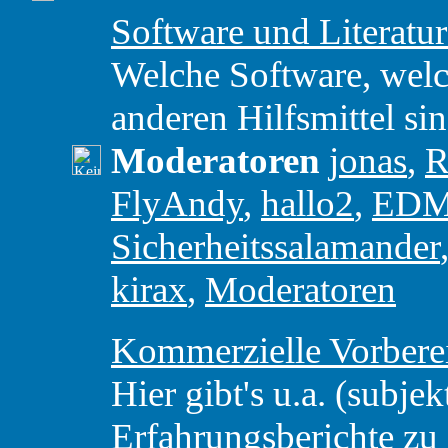
Software und Literatu
Welche Software, wel
anderen Hilfsmittel si
Moderatoren
jonas
,
R
FlyAndy
,
hallo2
,
ED
Sicherheitssalamander
kirax
,
Moderatoren
Kommerzielle Vorbere
Hier gibt's u.a. (subjek
Erfahrungsberichte z