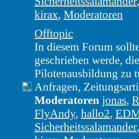
Sicherheitssalamander
kirax
,
Moderatoren
Offtopic
In diesem Forum sollte
geschrieben werde, die 
Pilotenausbildung zu t
Anfragen, Zeitungsart
Moderatoren
jonas
,
R
FlyAndy
,
hallo2
,
ED
Sicherheitssalamander