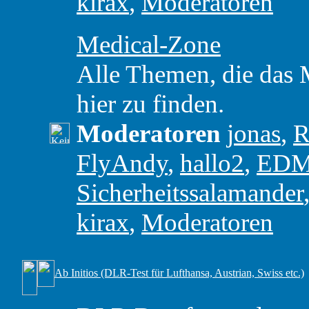
kirax
,
Moderatoren
Medical-Zone
Alle Themen, die das M
hier zu finden.
Moderatoren
jonas
,
R
FlyAndy
,
hallo2
,
ED
Sicherheitssalamander
kirax
,
Moderatoren
Ab Initios (DLR-Test für Lufthansa, Austrian, Swiss etc.)