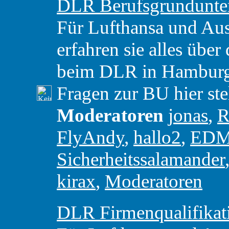
DLR Berufsgrundunte
Für Lufthansa und Aust
erfahren sie alles über
beim DLR in Hamburg. 
Fragen zur BU hier ste
Moderatoren
jonas
,
R
FlyAndy
,
hallo2
,
ED
Sicherheitssalamander
kirax
,
Moderatoren
DLR Firmenqualifikat