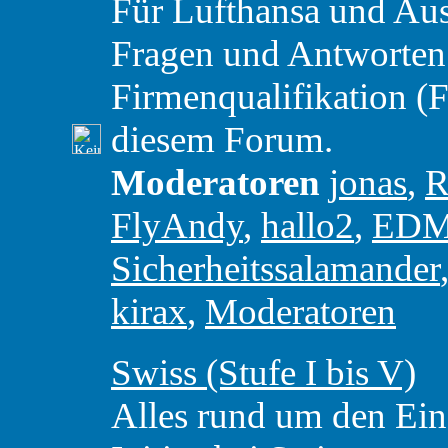
Für Lufthansa und Aust
Fragen und Antworten
Firmenqualifikation (F
diesem Forum.
Moderatoren
jonas
,
R
FlyAndy
,
hallo2
,
ED
Sicherheitssalamander
kirax
,
Moderatoren
Swiss (Stufe I bis V)
Alles rund um den Eins