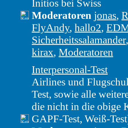
Initios bei Swiss
Moderatoren
jonas
,
R
FlyAndy
,
hallo2
,
ED
Sicherheitssalamander
kirax
,
Moderatoren
Interpersonal-Test
Airlines und Flugschul
Test, sowie alle weiter
die nicht in die obige 
GAPF-Test, Weiß-Test