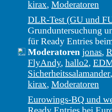
kirax
,
Moderatoren
DLR-Test (GU und F
Grunduntersuchung u
für Ready Entries be
Moderatoren
jonas
,
R
FlyAndy
,
hallo2
,
ED
Sicherheitssalamander
kirax
,
Moderatoren
Eurowings-BQ und weit
Ready Entries bei Eur