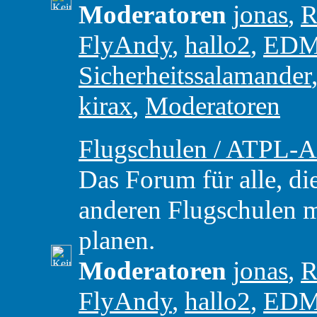
Moderatoren
jonas
,
R
FlyAndy
,
hallo2
,
ED
Sicherheitssalamander
kirax
,
Moderatoren
Flugschulen / ATPL-A
Das Forum für alle, di
anderen Flugschulen m
planen.
Moderatoren
jonas
,
R
FlyAndy
,
hallo2
,
ED