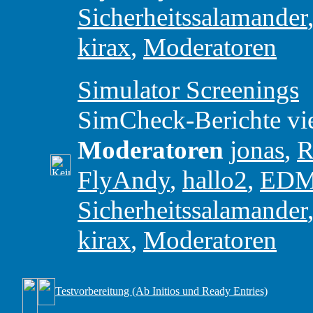
Sicherheitssalamander
kirax
,
Moderatoren
Simulator Screenings
SimCheck-Berichte vie
Moderatoren
jonas
,
R
FlyAndy
,
hallo2
,
ED
Sicherheitssalamander
kirax
,
Moderatoren
Testvorbereitung (Ab Initios und Ready Entries)