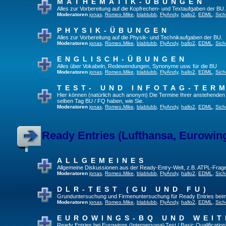
MATHEMATIK-ÜBUNGEN
Alles zur Vorbereitung auf die Kopfrechen- und Textaufgaben der BU.
Moderatoren
jonas
,
Romeo.Mike
,
blablubb
,
FlyAndy
,
hallo2
,
EDML
,
Sich
PHYSIK-ÜBUNGEN
Alles zur Vorbereitung auf die Physik- und Technikaufgaben der BU.
Moderatoren
jonas
,
Romeo.Mike
,
blablubb
,
FlyAndy
,
hallo2
,
EDML
,
Sich
ENGLISCH-ÜBUNGEN
Alles über Vokabeln, Redewendungen, Synonyme usw. für die BU
Moderatoren
jonas
,
Romeo.Mike
,
blablubb
,
FlyAndy
,
hallo2
,
EDML
,
Sich
TEST- UND INFOTAG-TER
Hier können (natürlich auch anonym) Die Termine Ihrer anstehenden Te
selben Tag BU / FQ haben, wie Sie.
Moderatoren
jonas
,
Romeo.Mike
,
blablubb
,
FlyAndy
,
hallo2
,
EDML
,
Sich
Ready Entries (Lufthansa, Eurowings
ALLGEMEINES
Allgemeine Diskussionen aus der Ready-Entry-Welt, z.B. ATPL-Frag
Moderatoren
jonas
,
Romeo.Mike
,
blablubb
,
FlyAndy
,
hallo2
,
EDML
,
Sich
DLR-TEST (GU UND FU)
Grunduntersuchung und Firmenuntersuchung für Ready Entries bei
Moderatoren
jonas
,
Romeo.Mike
,
blablubb
,
FlyAndy
,
hallo2
,
EDML
,
Sich
EUROWINGS-BQ UND WEIT
Ready Entries bei Eurowings (Interpersonal-Test / Basic Qualification