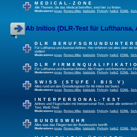
MEDICAL-ZONE
Alle Themen, die das Medical betreffen, sind hier zu finden.
Moderatoren
jonas
,
Romeo.Mike
,
blablubb
,
FlyAndy
,
hallo2
,
EDML
,
Sich
Ab Initios (DLR-Test für Lufthansa, 
DLR BERUFSGRUNDUNTER
Für Lufthansa und Austrian Airlines: Hier erfahren sie alles über die
stellen!
Moderatoren
jonas
,
Romeo.Mike
,
blablubb
,
FlyAndy
,
hallo2
,
EDML
,
Sich
DLR FIRMENQUALIFIKATI
Für Lufthansa und Austrian Airlines: Alle Fragen und Antworten zur Fi
Moderatoren
jonas
,
Romeo.Mike
,
blablubb
,
FlyAndy
,
hallo2
,
EDML
,
Sich
SWISS (STUFE I BIS V)
Alles rund um den Einstellungstest für Ab Initios bei Swiss
Moderatoren
jonas
,
Romeo.Mike
,
blablubb
,
FlyAndy
,
hallo2
,
EDML
,
Sich
INTERPERSONAL-TEST
Airlines und Flugschulen mit Interpersonal-Test, sowie alle weiteren 
Test, Weiß-Test)
Moderatoren
jonas
,
Romeo.Mike
,
blablubb
,
FlyAndy
,
hallo2
,
EDML
,
Sich
BUNDESWEHR
Alles was das Fliegen bei der Bundeswehr betrifft
Moderatoren
jonas
,
Romeo.Mike
,
blablubb
,
FlyAndy
,
hallo2
,
EDML
,
Sich