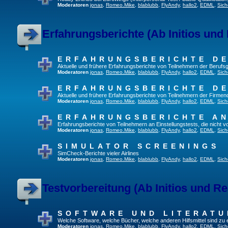
Moderatoren
jonas
,
Romeo.Mike
,
blablubb
,
FlyAndy
,
hallo2
,
EDML
,
Sich
Erfahrungsberichte (Ab Initios und
ERFAHRUNGSBERICHTE DE
Aktuelle und frühere Erfahrungsberichte von Teilnehmern der Beruf
Moderatoren
jonas
,
Romeo.Mike
,
blablubb
,
FlyAndy
,
hallo2
,
EDML
,
Sich
ERFAHRUNGSBERICHTE DE
Aktuelle und frühere Erfahrungsberichte von Teilnehmern der Firmenq
Moderatoren
jonas
,
Romeo.Mike
,
blablubb
,
FlyAndy
,
hallo2
,
EDML
,
Sich
ERFAHRUNGSBERICHTE A
Erfahrungsberichte von Teilnehmern an Einstellungstests, die nicht
Moderatoren
jonas
,
Romeo.Mike
,
blablubb
,
FlyAndy
,
hallo2
,
EDML
,
Sich
SIMULATOR SCREENINGS
SimCheck-Berichte vieler Airlines
Moderatoren
jonas
,
Romeo.Mike
,
blablubb
,
FlyAndy
,
hallo2
,
EDML
,
Sich
Testvorbereitung (Ab Initios und Re
SOFTWARE UND LITERATU
Welche Software, welche Bücher, welche anderen Hilfsmittel sind zu
Moderatoren
jonas
,
Romeo.Mike
,
blablubb
,
FlyAndy
,
hallo2
,
EDML
,
Sich