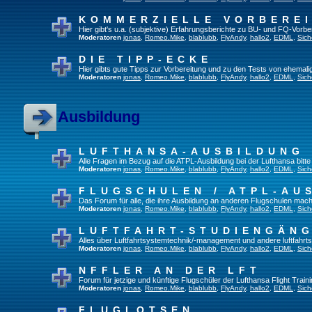
KOMMERZIELLE VORBERE
Hier gibt's u.a. (subjektive) Erfahrungsberichte zu BU- und FQ-Vorb
Moderatoren
jonas
,
Romeo.Mike
,
blablubb
,
FlyAndy
,
hallo2
,
EDML
,
Sich
DIE TIPP-ECKE
Hier gibts gute Tipps zur Vorbereitung und zu den Tests von ehemal
Moderatoren
jonas
,
Romeo.Mike
,
blablubb
,
FlyAndy
,
hallo2
,
EDML
,
Sich
Ausbildung
LUFTHANSA-AUSBILDUNG
Alle Fragen im Bezug auf die ATPL-Ausbildung bei der Lufthansa bitte h
Moderatoren
jonas
,
Romeo.Mike
,
blablubb
,
FlyAndy
,
hallo2
,
EDML
,
Sich
FLUGSCHULEN / ATPL-AU
Das Forum für alle, die ihre Ausbildung an anderen Flugschulen mach
Moderatoren
jonas
,
Romeo.Mike
,
blablubb
,
FlyAndy
,
hallo2
,
EDML
,
Sich
LUFTFAHRT-STUDIENGÄN
Alles über Luftfahrtsystemtechnik/-management und andere luftfahrt
Moderatoren
jonas
,
Romeo.Mike
,
blablubb
,
FlyAndy
,
hallo2
,
EDML
,
Sich
NFFLER AN DER LFT
Forum für jetzige und künftige Flugschüler der Lufthansa Flight Train
Moderatoren
jonas
,
Romeo.Mike
,
blablubb
,
FlyAndy
,
hallo2
,
EDML
,
Sich
FLUGLOTSEN