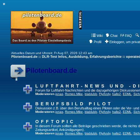
Wiki
Chat
FAQ
Profil
Einloggen, um priva
Aktuelles Datum und Uhrzeit: Fr Aug 07, 2026 12:43 am
Pilotenboard.de :: DLR-Test Infos, Ausbildung, Erfahrungsberichte :: operate
Pilotenboard.de
LUFTFAHRT-NEWS UND -D
Forum für Luftfahrt-Nachrichten und die dazugehörigen Diskussionen
Moderatoren
jonas
,
Romeo.Mike
,
blablubb
,
FlyAndy
,
hallo2
,
EDML
,
Sich
BERUFSBILD PILOT
Diskussion z.B. über den Berufsalltag eines Piloten oder die Vor- und
Moderatoren
jonas
,
Romeo.Mike
,
blablubb
,
FlyAndy
,
hallo2
,
EDML
,
Sich
OFFTOPIC
In diesem Forum sollten alle Beiträge geschrieben werde, die nichts d
Zeitungsartikel, Ankündigungen).
Moderatoren
jonas
,
Romeo.Mike
,
blablubb
,
FlyAndy
,
hallo2
,
EDML
,
Sich