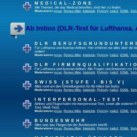
MEDICAL-ZONE
Alle Themen, die das Medical betreffen, sind hier zu finden.
Moderatoren
jonas
,
Romeo.Mike
,
blablubb
,
FlyAndy
,
hallo2
,
EDML
,
Sich
Ab Initios (DLR-Test für Lufthansa, 
DLR BERUFSGRUNDUNTER
Für Lufthansa und Austrian Airlines: Hier erfahren sie alles über die
stellen!
Moderatoren
jonas
,
Romeo.Mike
,
blablubb
,
FlyAndy
,
hallo2
,
EDML
,
Sich
DLR FIRMENQUALIFIKATI
Für Lufthansa und Austrian Airlines: Alle Fragen und Antworten zur Fi
Moderatoren
jonas
,
Romeo.Mike
,
blablubb
,
FlyAndy
,
hallo2
,
EDML
,
Sich
SWISS (STUFE I BIS V)
Alles rund um den Einstellungstest für Ab Initios bei Swiss
Moderatoren
jonas
,
Romeo.Mike
,
blablubb
,
FlyAndy
,
hallo2
,
EDML
,
Sich
INTERPERSONAL-TEST
Airlines und Flugschulen mit Interpersonal-Test, sowie alle weiteren 
Test, Weiß-Test)
Moderatoren
jonas
,
Romeo.Mike
,
blablubb
,
FlyAndy
,
hallo2
,
EDML
,
Sich
BUNDESWEHR
Alles was das Fliegen bei der Bundeswehr betrifft
Moderatoren
jonas
,
Romeo.Mike
,
blablubb
,
FlyAndy
,
hallo2
,
EDML
,
Sich