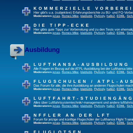
KOMMERZIELLE VORBERE
Hier gibt's u.a. (subjektive) Erfahrungsberichte zu BU- und FQ-Vorb
Moderatoren
jonas
,
Romeo.Mike
,
blablubb
,
FlyAndy
,
hallo2
,
EDML
,
Sich
DIE TIPP-ECKE
Hier gibts gute Tipps zur Vorbereitung und zu den Tests von ehemal
Moderatoren
jonas
,
Romeo.Mike
,
blablubb
,
FlyAndy
,
hallo2
,
EDML
,
Sich
Ausbildung
LUFTHANSA-AUSBILDUNG
Alle Fragen im Bezug auf die ATPL-Ausbildung bei der Lufthansa bitte h
Moderatoren
jonas
,
Romeo.Mike
,
blablubb
,
FlyAndy
,
hallo2
,
EDML
,
Sich
FLUGSCHULEN / ATPL-AU
Das Forum für alle, die ihre Ausbildung an anderen Flugschulen mach
Moderatoren
jonas
,
Romeo.Mike
,
blablubb
,
FlyAndy
,
hallo2
,
EDML
,
Sich
LUFTFAHRT-STUDIENGÄN
Alles über Luftfahrtsystemtechnik/-management und andere luftfahrt
Moderatoren
jonas
,
Romeo.Mike
,
blablubb
,
FlyAndy
,
hallo2
,
EDML
,
Sich
NFFLER AN DER LFT
Forum für jetzige und künftige Flugschüler der Lufthansa Flight Train
Moderatoren
jonas
,
Romeo.Mike
,
blablubb
,
FlyAndy
,
hallo2
,
EDML
,
Sich
FLUGLOTSEN