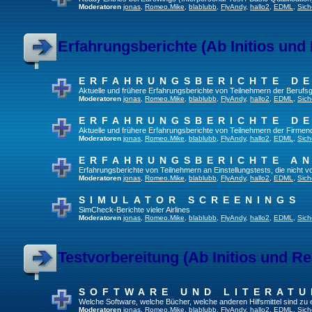
Moderatoren
jonas
,
Romeo.Mike
,
blablubb
,
FlyAndy
,
hallo2
,
EDML
,
Sich
Erfahrungsberichte (Ab Initios und
ERFAHRUNGSBERICHTE DE
Aktuelle und frühere Erfahrungsberichte von Teilnehmern der Beruf
Moderatoren
jonas
,
Romeo.Mike
,
blablubb
,
FlyAndy
,
hallo2
,
EDML
,
Sich
ERFAHRUNGSBERICHTE DE
Aktuelle und frühere Erfahrungsberichte von Teilnehmern der Firmenq
Moderatoren
jonas
,
Romeo.Mike
,
blablubb
,
FlyAndy
,
hallo2
,
EDML
,
Sich
ERFAHRUNGSBERICHTE A
Erfahrungsberichte von Teilnehmern an Einstellungstests, die nicht
Moderatoren
jonas
,
Romeo.Mike
,
blablubb
,
FlyAndy
,
hallo2
,
EDML
,
Sich
SIMULATOR SCREENINGS
SimCheck-Berichte vieler Airlines
Moderatoren
jonas
,
Romeo.Mike
,
blablubb
,
FlyAndy
,
hallo2
,
EDML
,
Sich
Testvorbereitung (Ab Initios und Re
SOFTWARE UND LITERATU
Welche Software, welche Bücher, welche anderen Hilfsmittel sind zu
Moderatoren
jonas
,
Romeo.Mike
,
blablubb
,
FlyAndy
,
hallo2
,
EDML
,
Sich