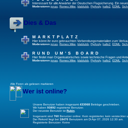
Interessant für alle Anwärter der Deutschen Flugsicherung. Ein neue
Moderatoren
jonas
,
Romeo.Mike
,
blablubb
,
FlyAndy
,
hallo2
,
EDML
,
Sich
Dies & Das
MARKTPLATZ
Hier könnt ihr eure gebrauchten Vorbereitungsmaterialien zum Verkau
Moderatoren
jonas
,
Romeo.Mike
,
blablubb
,
FlyAndy
,
hallo2
,
EDML
,
Sich
RUND UM'S BOARD
Hier findet man Organisatorisches sowie technische Fragen und Ant
Moderatoren
jonas
,
Romeo.Mike
,
blablubb
,
FlyAndy
,
hallo2
,
EDML
,
Sich
Alle Foren als gelesen markieren
Wer ist online?
Unsere Benutzer haben insgesamt
433068
Beiträge geschrieben.
Wir haben
93892
registrierte Benutzer.
Der neueste Benutzer ist
Rubin
.
Insgesamt sind
760
Benutzer online: Kein registrierter, kein versteckte
Der Rekord liegt bei
18470
Benutzern am Di Apr 07, 2026 12:30 am.
Registrierte Benutzer: Keine