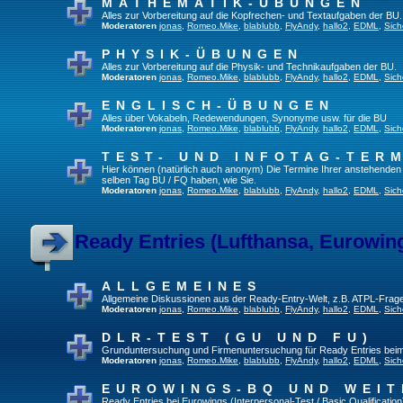
MATHEMATIK-ÜBUNGEN
Alles zur Vorbereitung auf die Kopfrechen- und Textaufgaben der BU.
Moderatoren
jonas
,
Romeo.Mike
,
blablubb
,
FlyAndy
,
hallo2
,
EDML
,
Sich
PHYSIK-ÜBUNGEN
Alles zur Vorbereitung auf die Physik- und Technikaufgaben der BU.
Moderatoren
jonas
,
Romeo.Mike
,
blablubb
,
FlyAndy
,
hallo2
,
EDML
,
Sich
ENGLISCH-ÜBUNGEN
Alles über Vokabeln, Redewendungen, Synonyme usw. für die BU
Moderatoren
jonas
,
Romeo.Mike
,
blablubb
,
FlyAndy
,
hallo2
,
EDML
,
Sich
TEST- UND INFOTAG-TER
Hier können (natürlich auch anonym) Die Termine Ihrer anstehenden Te
selben Tag BU / FQ haben, wie Sie.
Moderatoren
jonas
,
Romeo.Mike
,
blablubb
,
FlyAndy
,
hallo2
,
EDML
,
Sich
Ready Entries (Lufthansa, Eurowings
ALLGEMEINES
Allgemeine Diskussionen aus der Ready-Entry-Welt, z.B. ATPL-Frag
Moderatoren
jonas
,
Romeo.Mike
,
blablubb
,
FlyAndy
,
hallo2
,
EDML
,
Sich
DLR-TEST (GU UND FU)
Grunduntersuchung und Firmenuntersuchung für Ready Entries bei
Moderatoren
jonas
,
Romeo.Mike
,
blablubb
,
FlyAndy
,
hallo2
,
EDML
,
Sich
EUROWINGS-BQ UND WEIT
Ready Entries bei Eurowings (Interpersonal-Test / Basic Qualification