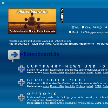
Wiki
Chat
FAQ
Profil
Einloggen, um priva
Aktuelles Datum und Uhrzeit: Sa Aug 08, 2026 8:24 pm
Pilotenboard.de :: DLR-Test Infos, Ausbildung, Erfahrungsberichte :: operate
Pilotenboard.de
LUFTFAHRT-NEWS UND -D
Forum für Luftfahrt-Nachrichten und die dazugehörigen Diskussionen
Moderatoren
jonas
,
Romeo.Mike
,
blablubb
,
FlyAndy
,
hallo2
,
EDML
,
Sich
BERUFSBILD PILOT
Diskussion z.B. über den Berufsalltag eines Piloten oder die Vor- und
Moderatoren
jonas
,
Romeo.Mike
,
blablubb
,
FlyAndy
,
hallo2
,
EDML
,
Sich
OFFTOPIC
In diesem Forum sollten alle Beiträge geschrieben werde, die nichts d
Zeitungsartikel, Ankündigungen).
Moderatoren
jonas
,
Romeo.Mike
,
blablubb
,
FlyAndy
,
hallo2
,
EDML
,
Sich