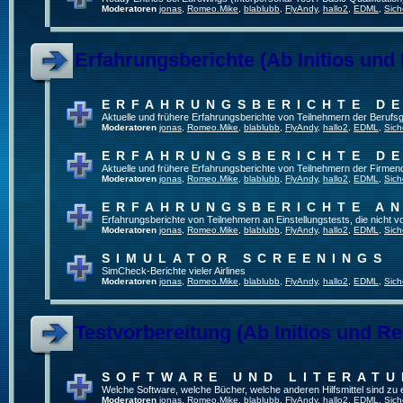
Moderatoren
jonas
,
Romeo.Mike
,
blablubb
,
FlyAndy
,
hallo2
,
EDML
,
Sich
Erfahrungsberichte (Ab Initios und
ERFAHRUNGSBERICHTE DE
Aktuelle und frühere Erfahrungsberichte von Teilnehmern der Beruf
Moderatoren
jonas
,
Romeo.Mike
,
blablubb
,
FlyAndy
,
hallo2
,
EDML
,
Sich
ERFAHRUNGSBERICHTE DE
Aktuelle und frühere Erfahrungsberichte von Teilnehmern der Firmenq
Moderatoren
jonas
,
Romeo.Mike
,
blablubb
,
FlyAndy
,
hallo2
,
EDML
,
Sich
ERFAHRUNGSBERICHTE A
Erfahrungsberichte von Teilnehmern an Einstellungstests, die nicht
Moderatoren
jonas
,
Romeo.Mike
,
blablubb
,
FlyAndy
,
hallo2
,
EDML
,
Sich
SIMULATOR SCREENINGS
SimCheck-Berichte vieler Airlines
Moderatoren
jonas
,
Romeo.Mike
,
blablubb
,
FlyAndy
,
hallo2
,
EDML
,
Sich
Testvorbereitung (Ab Initios und Re
SOFTWARE UND LITERATU
Welche Software, welche Bücher, welche anderen Hilfsmittel sind zu
Moderatoren
jonas
,
Romeo.Mike
,
blablubb
,
FlyAndy
,
hallo2
,
EDML
,
Sich