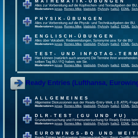
MATHEMATIK-ÜBUNGEN
Alles zur Vorbereitung auf die Kopfrechen- und Textaufgaben der BU.
Moderatoren
jonas
,
Romeo.Mike
,
blablubb
,
FlyAndy
,
hallo2
,
EDML
,
Sich
PHYSIK-ÜBUNGEN
Alles zur Vorbereitung auf die Physik- und Technikaufgaben der BU.
Moderatoren
jonas
,
Romeo.Mike
,
blablubb
,
FlyAndy
,
hallo2
,
EDML
,
Sich
ENGLISCH-ÜBUNGEN
Alles über Vokabeln, Redewendungen, Synonyme usw. für die BU
Moderatoren
jonas
,
Romeo.Mike
,
blablubb
,
FlyAndy
,
hallo2
,
EDML
,
Sich
TEST- UND INFOTAG-TER
Hier können (natürlich auch anonym) Die Termine Ihrer anstehenden Te
selben Tag BU / FQ haben, wie Sie.
Moderatoren
jonas
,
Romeo.Mike
,
blablubb
,
FlyAndy
,
hallo2
,
EDML
,
Sich
Ready Entries (Lufthansa, Eurowings
ALLGEMEINES
Allgemeine Diskussionen aus der Ready-Entry-Welt, z.B. ATPL-Frag
Moderatoren
jonas
,
Romeo.Mike
,
blablubb
,
FlyAndy
,
hallo2
,
EDML
,
Sich
DLR-TEST (GU UND FU)
Grunduntersuchung und Firmenuntersuchung für Ready Entries bei
Moderatoren
jonas
,
Romeo.Mike
,
blablubb
,
FlyAndy
,
hallo2
,
EDML
,
Sich
EUROWINGS-BQ UND WEIT
Ready Entries bei Eurowings (Interpersonal-Test / Basic Qualification