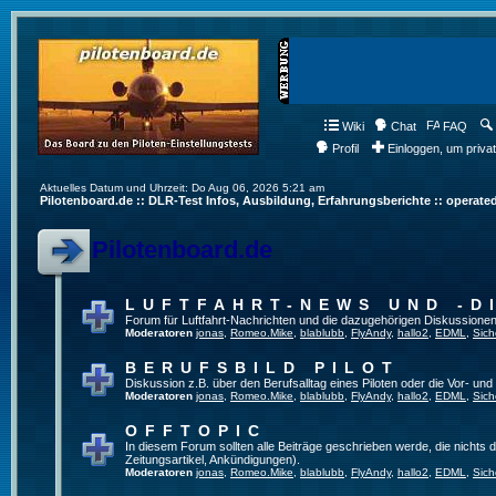
Wiki
Chat
FAQ
Profil
Einloggen, um priva
Aktuelles Datum und Uhrzeit: Do Aug 06, 2026 5:21 am
Pilotenboard.de :: DLR-Test Infos, Ausbildung, Erfahrungsberichte :: operate
Pilotenboard.de
LUFTFAHRT-NEWS UND -D
Forum für Luftfahrt-Nachrichten und die dazugehörigen Diskussionen
Moderatoren
jonas
,
Romeo.Mike
,
blablubb
,
FlyAndy
,
hallo2
,
EDML
,
Sich
BERUFSBILD PILOT
Diskussion z.B. über den Berufsalltag eines Piloten oder die Vor- und
Moderatoren
jonas
,
Romeo.Mike
,
blablubb
,
FlyAndy
,
hallo2
,
EDML
,
Sich
OFFTOPIC
In diesem Forum sollten alle Beiträge geschrieben werde, die nichts d
Zeitungsartikel, Ankündigungen).
Moderatoren
jonas
,
Romeo.Mike
,
blablubb
,
FlyAndy
,
hallo2
,
EDML
,
Sich