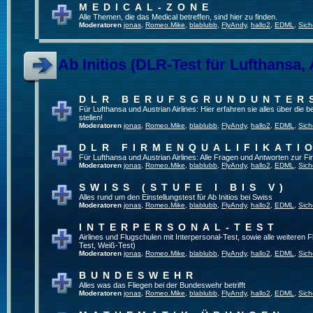
MEDICAL-ZONE
Alle Themen, die das Medical betreffen, sind hier zu finden.
Moderatoren
jonas
,
Romeo.Mike
,
blablubb
,
FlyAndy
,
hallo2
,
EDML
,
Sich
Ab Initios (DLR-Test für Lufthansa, 
DLR BERUFSGRUNDUNTER
Für Lufthansa und Austrian Airlines: Hier erfahren sie alles über die
stellen!
Moderatoren
jonas
,
Romeo.Mike
,
blablubb
,
FlyAndy
,
hallo2
,
EDML
,
Sich
DLR FIRMENQUALIFIKATI
Für Lufthansa und Austrian Airlines: Alle Fragen und Antworten zur Fi
Moderatoren
jonas
,
Romeo.Mike
,
blablubb
,
FlyAndy
,
hallo2
,
EDML
,
Sich
SWISS (STUFE I BIS V)
Alles rund um den Einstellungstest für Ab Initios bei Swiss
Moderatoren
jonas
,
Romeo.Mike
,
blablubb
,
FlyAndy
,
hallo2
,
EDML
,
Sich
INTERPERSONAL-TEST
Airlines und Flugschulen mit Interpersonal-Test, sowie alle weiteren 
Test, Weiß-Test)
Moderatoren
jonas
,
Romeo.Mike
,
blablubb
,
FlyAndy
,
hallo2
,
EDML
,
Sich
BUNDESWEHR
Alles was das Fliegen bei der Bundeswehr betrifft
Moderatoren
jonas
,
Romeo.Mike
,
blablubb
,
FlyAndy
,
hallo2
,
EDML
,
Sich