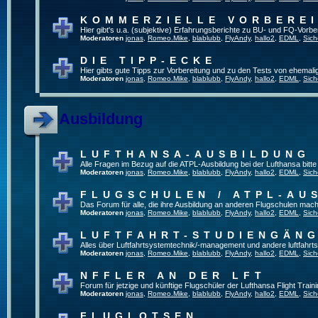
KOMMERZIELLE VORBERE
Hier gibt's u.a. (subjektive) Erfahrungsberichte zu BU- und FQ-Vorb
Moderatoren
jonas
,
Romeo.Mike
,
blablubb
,
FlyAndy
,
hallo2
,
EDML
,
Sich
DIE TIPP-ECKE
Hier gibts gute Tipps zur Vorbereitung und zu den Tests von ehemal
Moderatoren
jonas
,
Romeo.Mike
,
blablubb
,
FlyAndy
,
hallo2
,
EDML
,
Sich
Ausbildung
LUFTHANSA-AUSBILDUNG
Alle Fragen im Bezug auf die ATPL-Ausbildung bei der Lufthansa bitte h
Moderatoren
jonas
,
Romeo.Mike
,
blablubb
,
FlyAndy
,
hallo2
,
EDML
,
Sich
FLUGSCHULEN / ATPL-AU
Das Forum für alle, die ihre Ausbildung an anderen Flugschulen mach
Moderatoren
jonas
,
Romeo.Mike
,
blablubb
,
FlyAndy
,
hallo2
,
EDML
,
Sich
LUFTFAHRT-STUDIENGÄN
Alles über Luftfahrtsystemtechnik/-management und andere luftfahrt
Moderatoren
jonas
,
Romeo.Mike
,
blablubb
,
FlyAndy
,
hallo2
,
EDML
,
Sich
NFFLER AN DER LFT
Forum für jetzige und künftige Flugschüler der Lufthansa Flight Train
Moderatoren
jonas
,
Romeo.Mike
,
blablubb
,
FlyAndy
,
hallo2
,
EDML
,
Sich
FLUGLOTSEN