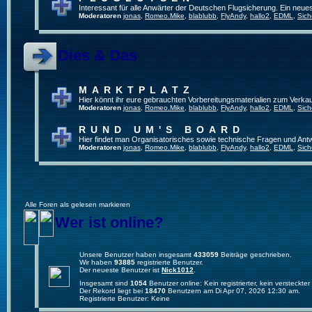
Interessant für alle Anwärter der Deutschen Flugsicherung. Ein neue
Moderatoren
jonas
,
Romeo.Mike
,
blablubb
,
FlyAndy
,
hallo2
,
EDML
,
Sich
Dies & Das
MARKTPLATZ
Hier könnt ihr eure gebrauchten Vorbereitungsmaterialien zum Verkau
Moderatoren
jonas
,
Romeo.Mike
,
blablubb
,
FlyAndy
,
hallo2
,
EDML
,
Sich
RUND UM'S BOARD
Hier findet man Organisatorisches sowie technische Fragen und Ant
Moderatoren
jonas
,
Romeo.Mike
,
blablubb
,
FlyAndy
,
hallo2
,
EDML
,
Sich
Alle Foren als gelesen markieren
Wer ist online?
Unsere Benutzer haben insgesamt
433059
Beiträge geschrieben.
Wir haben
93885
registrierte Benutzer.
Der neueste Benutzer ist
Nick1012
.
Insgesamt sind
1054
Benutzer online: Kein registrierter, kein versteck
Der Rekord liegt bei
18470
Benutzern am Di Apr 07, 2026 12:30 am.
Registrierte Benutzer: Keine