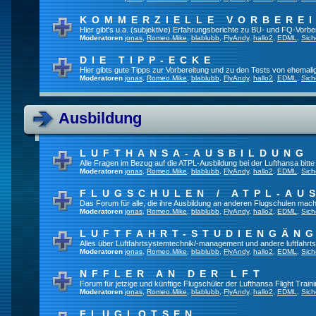
KOMMERZIELLE VORBERE
Hier gibt's u.a. (subjektive) Erfahrungsberichte zu BU- und FQ-Vorb
Moderatoren
jonas
,
Romeo.Mike
,
blablubb
,
FlyAndy
,
hallo2
,
EDML
,
Sich
DIE TIPP-ECKE
Hier gibts gute Tipps zur Vorbereitung und zu den Tests von ehemal
Moderatoren
jonas
,
Romeo.Mike
,
blablubb
,
FlyAndy
,
hallo2
,
EDML
,
Sich
Ausbildung
LUFTHANSA-AUSBILDUNG
Alle Fragen im Bezug auf die ATPL-Ausbildung bei der Lufthansa bitte h
Moderatoren
jonas
,
Romeo.Mike
,
blablubb
,
FlyAndy
,
hallo2
,
EDML
,
Sich
FLUGSCHULEN / ATPL-AU
Das Forum für alle, die ihre Ausbildung an anderen Flugschulen mach
Moderatoren
jonas
,
Romeo.Mike
,
blablubb
,
FlyAndy
,
hallo2
,
EDML
,
Sich
LUFTFAHRT-STUDIENGÄN
Alles über Luftfahrtsystemtechnik/-management und andere luftfahrt
Moderatoren
jonas
,
Romeo.Mike
,
blablubb
,
FlyAndy
,
hallo2
,
EDML
,
Sich
NFFLER AN DER LFT
Forum für jetzige und künftige Flugschüler der Lufthansa Flight Train
Moderatoren
jonas
,
Romeo.Mike
,
blablubb
,
FlyAndy
,
hallo2
,
EDML
,
Sich
FLUGLOTSEN