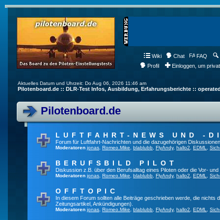
Wiki
Chat
FAQ
Profil
Einloggen, um priva
Aktuelles Datum und Uhrzeit: Do Aug 06, 2026 11:46 am
Pilotenboard.de :: DLR-Test Infos, Ausbildung, Erfahrungsberichte :: operate
Pilotenboard.de
LUFTFAHRT-NEWS UND -D
Forum für Luftfahrt-Nachrichten und die dazugehörigen Diskussionen
Moderatoren
jonas
,
Romeo.Mike
,
blablubb
,
FlyAndy
,
hallo2
,
EDML
,
Sich
BERUFSBILD PILOT
Diskussion z.B. über den Berufsalltag eines Piloten oder die Vor- und
Moderatoren
jonas
,
Romeo.Mike
,
blablubb
,
FlyAndy
,
hallo2
,
EDML
,
Sich
OFFTOPIC
In diesem Forum sollten alle Beiträge geschrieben werde, die nichts d
Zeitungsartikel, Ankündigungen).
Moderatoren
jonas
,
Romeo.Mike
,
blablubb
,
FlyAndy
,
hallo2
,
EDML
,
Sich