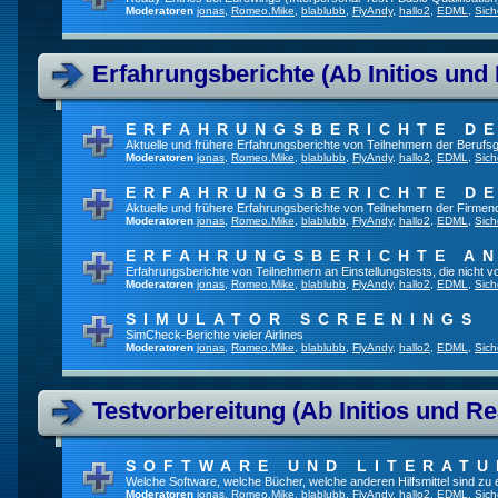
Moderatoren
jonas
,
Romeo.Mike
,
blablubb
,
FlyAndy
,
hallo2
,
EDML
,
Sich
Erfahrungsberichte (Ab Initios und
ERFAHRUNGSBERICHTE DE
Aktuelle und frühere Erfahrungsberichte von Teilnehmern der Beruf
Moderatoren
jonas
,
Romeo.Mike
,
blablubb
,
FlyAndy
,
hallo2
,
EDML
,
Sich
ERFAHRUNGSBERICHTE DE
Aktuelle und frühere Erfahrungsberichte von Teilnehmern der Firmenq
Moderatoren
jonas
,
Romeo.Mike
,
blablubb
,
FlyAndy
,
hallo2
,
EDML
,
Sich
ERFAHRUNGSBERICHTE A
Erfahrungsberichte von Teilnehmern an Einstellungstests, die nicht
Moderatoren
jonas
,
Romeo.Mike
,
blablubb
,
FlyAndy
,
hallo2
,
EDML
,
Sich
SIMULATOR SCREENINGS
SimCheck-Berichte vieler Airlines
Moderatoren
jonas
,
Romeo.Mike
,
blablubb
,
FlyAndy
,
hallo2
,
EDML
,
Sich
Testvorbereitung (Ab Initios und Re
SOFTWARE UND LITERATU
Welche Software, welche Bücher, welche anderen Hilfsmittel sind zu
Moderatoren
jonas
,
Romeo.Mike
,
blablubb
,
FlyAndy
,
hallo2
,
EDML
,
Sich