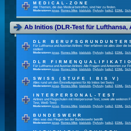
MEDICAL-ZONE
Alle Themen, die das Medical betreffen, sind hier zu finden.
Moderatoren
jonas
,
Romeo.Mike
,
blablubb
,
FlyAndy
,
hallo2
,
EDML
,
Sich
Ab Initios (DLR-Test für Lufthansa, 
DLR BERUFSGRUNDUNTER
Für Lufthansa und Austrian Airlines: Hier erfahren sie alles über die
stellen!
Moderatoren
jonas
,
Romeo.Mike
,
blablubb
,
FlyAndy
,
hallo2
,
EDML
,
Sich
DLR FIRMENQUALIFIKATI
Für Lufthansa und Austrian Airlines: Alle Fragen und Antworten zur Fi
Moderatoren
jonas
,
Romeo.Mike
,
blablubb
,
FlyAndy
,
hallo2
,
EDML
,
Sich
SWISS (STUFE I BIS V)
Alles rund um den Einstellungstest für Ab Initios bei Swiss
Moderatoren
jonas
,
Romeo.Mike
,
blablubb
,
FlyAndy
,
hallo2
,
EDML
,
Sich
INTERPERSONAL-TEST
Airlines und Flugschulen mit Interpersonal-Test, sowie alle weiteren 
Test, Weiß-Test)
Moderatoren
jonas
,
Romeo.Mike
,
blablubb
,
FlyAndy
,
hallo2
,
EDML
,
Sich
BUNDESWEHR
Alles was das Fliegen bei der Bundeswehr betrifft
Moderatoren
jonas
,
Romeo.Mike
,
blablubb
,
FlyAndy
,
hallo2
,
EDML
,
Sich