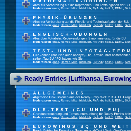
MATHEMATIK-ÜBUNGEN
Alles zur Vorbereitung auf die Kopfrechen- und Textaufgaben der BU.
Moderatoren
jonas
,
Romeo.Mike
,
blablubb
,
FlyAndy
,
hallo2
,
EDML
,
Sich
PHYSIK-ÜBUNGEN
Alles zur Vorbereitung auf die Physik- und Technikaufgaben der BU.
Moderatoren
jonas
,
Romeo.Mike
,
blablubb
,
FlyAndy
,
hallo2
,
EDML
,
Sich
ENGLISCH-ÜBUNGEN
Alles über Vokabeln, Redewendungen, Synonyme usw. für die BU
Moderatoren
jonas
,
Romeo.Mike
,
blablubb
,
FlyAndy
,
hallo2
,
EDML
,
Sich
TEST- UND INFOTAG-TER
Hier können (natürlich auch anonym) Die Termine Ihrer anstehenden Te
selben Tag BU / FQ haben, wie Sie.
Moderatoren
jonas
,
Romeo.Mike
,
blablubb
,
FlyAndy
,
hallo2
,
EDML
,
Sich
Ready Entries (Lufthansa, Eurowings
ALLGEMEINES
Allgemeine Diskussionen aus der Ready-Entry-Welt, z.B. ATPL-Frag
Moderatoren
jonas
,
Romeo.Mike
,
blablubb
,
FlyAndy
,
hallo2
,
EDML
,
Sich
DLR-TEST (GU UND FU)
Grunduntersuchung und Firmenuntersuchung für Ready Entries bei
Moderatoren
jonas
,
Romeo.Mike
,
blablubb
,
FlyAndy
,
hallo2
,
EDML
,
Sich
EUROWINGS-BQ UND WEIT
Ready Entries bei Eurowings (Interpersonal-Test / Basic Qualification