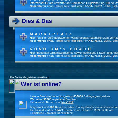
Interessant für alle Anwärter der Deutschen Flugsicherung. Ein neue
Moderatoren
jonas
,
Romeo.Mike
,
blablubb
,
FlyAndy
,
hallo2
,
EDML
,
Sich
Dies & Das
MARKTPLATZ
Hier könnt ihr eure gebrauchten Vorbereitungsmaterialien zum Verkau
Moderatoren
jonas
,
Romeo.Mike
,
blablubb
,
FlyAndy
,
hallo2
,
EDML
,
Sich
RUND UM'S BOARD
Hier findet man Organisatorisches sowie technische Fragen und Ant
Moderatoren
jonas
,
Romeo.Mike
,
blablubb
,
FlyAndy
,
hallo2
,
EDML
,
Sich
Alle Foren als gelesen markieren
Wer ist online?
Unsere Benutzer haben insgesamt
433060
Beiträge geschrieben.
Wir haben
93885
registrierte Benutzer.
Der neueste Benutzer ist
Nick1012
.
Insgesamt sind
656
Benutzer online: Ein registrierter, ein versteckter 
Der Rekord liegt bei
18470
Benutzern am Di Apr 07, 2026 12:30 am.
Registrierte Benutzer:
benedikt170