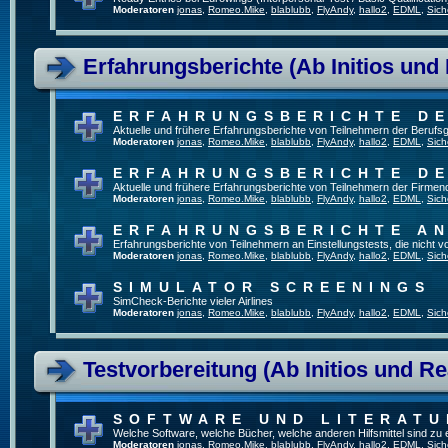
Moderatoren
jonas
,
Romeo.Mike
,
blablubb
,
FlyAndy
,
hallo2
,
EDML
,
Sich
Erfahrungsberichte (Ab Initios und
ERFAHRUNGSBERICHTE DE
Aktuelle und frühere Erfahrungsberichte von Teilnehmern der Beruf
Moderatoren
jonas
,
Romeo.Mike
,
blablubb
,
FlyAndy
,
hallo2
,
EDML
,
Sich
ERFAHRUNGSBERICHTE DE
Aktuelle und frühere Erfahrungsberichte von Teilnehmern der Firmenq
Moderatoren
jonas
,
Romeo.Mike
,
blablubb
,
FlyAndy
,
hallo2
,
EDML
,
Sich
ERFAHRUNGSBERICHTE A
Erfahrungsberichte von Teilnehmern an Einstellungstests, die nicht
Moderatoren
jonas
,
Romeo.Mike
,
blablubb
,
FlyAndy
,
hallo2
,
EDML
,
Sich
SIMULATOR SCREENINGS
SimCheck-Berichte vieler Airlines
Moderatoren
jonas
,
Romeo.Mike
,
blablubb
,
FlyAndy
,
hallo2
,
EDML
,
Sich
Testvorbereitung (Ab Initios und Re
SOFTWARE UND LITERATU
Welche Software, welche Bücher, welche anderen Hilfsmittel sind zu
Moderatoren
jonas
,
Romeo.Mike
,
blablubb
,
FlyAndy
,
hallo2
,
EDML
,
Sich