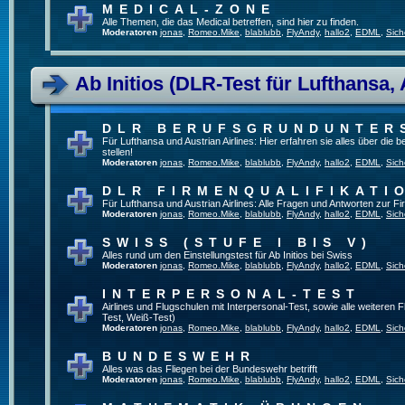
MEDICAL-ZONE
Alle Themen, die das Medical betreffen, sind hier zu finden.
Moderatoren
jonas
,
Romeo.Mike
,
blablubb
,
FlyAndy
,
hallo2
,
EDML
,
Sich
Ab Initios (DLR-Test für Lufthansa, 
DLR BERUFSGRUNDUNTER
Für Lufthansa und Austrian Airlines: Hier erfahren sie alles über die
stellen!
Moderatoren
jonas
,
Romeo.Mike
,
blablubb
,
FlyAndy
,
hallo2
,
EDML
,
Sich
DLR FIRMENQUALIFIKATI
Für Lufthansa und Austrian Airlines: Alle Fragen und Antworten zur Fi
Moderatoren
jonas
,
Romeo.Mike
,
blablubb
,
FlyAndy
,
hallo2
,
EDML
,
Sich
SWISS (STUFE I BIS V)
Alles rund um den Einstellungstest für Ab Initios bei Swiss
Moderatoren
jonas
,
Romeo.Mike
,
blablubb
,
FlyAndy
,
hallo2
,
EDML
,
Sich
INTERPERSONAL-TEST
Airlines und Flugschulen mit Interpersonal-Test, sowie alle weiteren 
Test, Weiß-Test)
Moderatoren
jonas
,
Romeo.Mike
,
blablubb
,
FlyAndy
,
hallo2
,
EDML
,
Sich
BUNDESWEHR
Alles was das Fliegen bei der Bundeswehr betrifft
Moderatoren
jonas
,
Romeo.Mike
,
blablubb
,
FlyAndy
,
hallo2
,
EDML
,
Sich