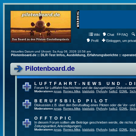
Wiki
Chat
FAQ
Profil
Einloggen, um priva
Aktuelles Datum und Uhrzeit: Sa Aug 08, 2026 10:58 am
Pilotenboard.de :: DLR-Test Infos, Ausbildung, Erfahrungsberichte :: operate
Pilotenboard.de
LUFTFAHRT-NEWS UND -D
Forum für Luftfahrt-Nachrichten und die dazugehörigen Diskussionen
Moderatoren
jonas
,
Romeo.Mike
,
blablubb
,
FlyAndy
,
hallo2
,
EDML
,
Sich
BERUFSBILD PILOT
Diskussion z.B. über den Berufsalltag eines Piloten oder die Vor- und
Moderatoren
jonas
,
Romeo.Mike
,
blablubb
,
FlyAndy
,
hallo2
,
EDML
,
Sich
OFFTOPIC
In diesem Forum sollten alle Beiträge geschrieben werde, die nichts d
Zeitungsartikel, Ankündigungen).
Moderatoren
jonas
,
Romeo.Mike
,
blablubb
,
FlyAndy
,
hallo2
,
EDML
,
Sich