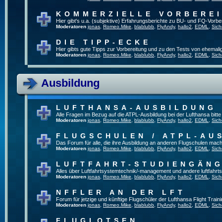
KOMMERZIELLE VORBERE
Hier gibt's u.a. (subjektive) Erfahrungsberichte zu BU- und FQ-Vorb
Moderatoren
jonas
,
Romeo.Mike
,
blablubb
,
FlyAndy
,
hallo2
,
EDML
,
Sich
DIE TIPP-ECKE
Hier gibts gute Tipps zur Vorbereitung und zu den Tests von ehemal
Moderatoren
jonas
,
Romeo.Mike
,
blablubb
,
FlyAndy
,
hallo2
,
EDML
,
Sich
Ausbildung
LUFTHANSA-AUSBILDUNG
Alle Fragen im Bezug auf die ATPL-Ausbildung bei der Lufthansa bitte h
Moderatoren
jonas
,
Romeo.Mike
,
blablubb
,
FlyAndy
,
hallo2
,
EDML
,
Sich
FLUGSCHULEN / ATPL-AU
Das Forum für alle, die ihre Ausbildung an anderen Flugschulen mach
Moderatoren
jonas
,
Romeo.Mike
,
blablubb
,
FlyAndy
,
hallo2
,
EDML
,
Sich
LUFTFAHRT-STUDIENGÄN
Alles über Luftfahrtsystemtechnik/-management und andere luftfahrt
Moderatoren
jonas
,
Romeo.Mike
,
blablubb
,
FlyAndy
,
hallo2
,
EDML
,
Sich
NFFLER AN DER LFT
Forum für jetzige und künftige Flugschüler der Lufthansa Flight Train
Moderatoren
jonas
,
Romeo.Mike
,
blablubb
,
FlyAndy
,
hallo2
,
EDML
,
Sich
FLUGLOTSEN