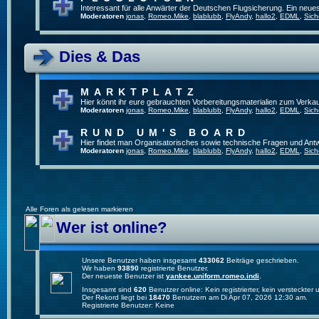
Interessant für alle Anwärter der Deutschen Flugsicherung. Ein neue
Moderatoren
jonas
,
Romeo.Mike
,
blablubb
,
FlyAndy
,
hallo2
,
EDML
,
Sich
Dies & Das
MARKTPLATZ
Hier könnt ihr eure gebrauchten Vorbereitungsmaterialien zum Verkau
Moderatoren
jonas
,
Romeo.Mike
,
blablubb
,
FlyAndy
,
hallo2
,
EDML
,
Sich
RUND UM'S BOARD
Hier findet man Organisatorisches sowie technische Fragen und Ant
Moderatoren
jonas
,
Romeo.Mike
,
blablubb
,
FlyAndy
,
hallo2
,
EDML
,
Sich
Alle Foren als gelesen markieren
Wer ist online?
Unsere Benutzer haben insgesamt
433062
Beiträge geschrieben.
Wir haben
93890
registrierte Benutzer.
Der neueste Benutzer ist
yankee.uniform.romeo.indi
.
Insgesamt sind
620
Benutzer online: Kein registrierter, kein versteckte
Der Rekord liegt bei
18470
Benutzern am Di Apr 07, 2026 12:30 am.
Registrierte Benutzer: Keine