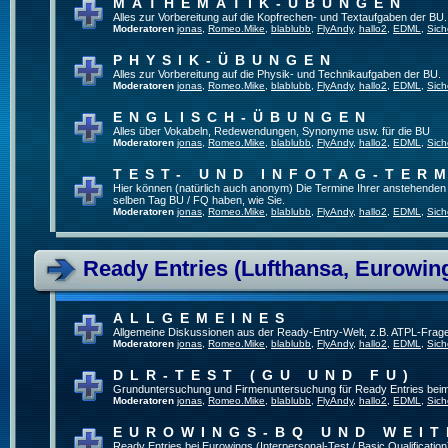
MATHEMATIK-ÜBUNGEN
Alles zur Vorbereitung auf die Kopfrechen- und Textaufgaben der BU.
Moderatoren
jonas
,
Romeo.Mike
,
blablubb
,
FlyAndy
,
hallo2
,
EDML
,
Sich
PHYSIK-ÜBUNGEN
Alles zur Vorbereitung auf die Physik- und Technikaufgaben der BU.
Moderatoren
jonas
,
Romeo.Mike
,
blablubb
,
FlyAndy
,
hallo2
,
EDML
,
Sich
ENGLISCH-ÜBUNGEN
Alles über Vokabeln, Redewendungen, Synonyme usw. für die BU
Moderatoren
jonas
,
Romeo.Mike
,
blablubb
,
FlyAndy
,
hallo2
,
EDML
,
Sich
TEST- UND INFOTAG-TER
Hier können (natürlich auch anonym) Die Termine Ihrer anstehenden Te
selben Tag BU / FQ haben, wie Sie.
Moderatoren
jonas
,
Romeo.Mike
,
blablubb
,
FlyAndy
,
hallo2
,
EDML
,
Sich
Ready Entries (Lufthansa, Eurowings
ALLGEMEINES
Allgemeine Diskussionen aus der Ready-Entry-Welt, z.B. ATPL-Frag
Moderatoren
jonas
,
Romeo.Mike
,
blablubb
,
FlyAndy
,
hallo2
,
EDML
,
Sich
DLR-TEST (GU UND FU)
Grunduntersuchung und Firmenuntersuchung für Ready Entries bei
Moderatoren
jonas
,
Romeo.Mike
,
blablubb
,
FlyAndy
,
hallo2
,
EDML
,
Sich
EUROWINGS-BQ UND WEIT
Ready Entries bei Eurowings (Interpersonal-Test / Basic Qualification