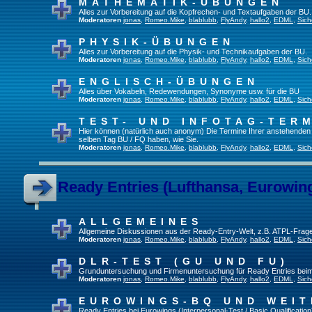
MATHEMATIK-ÜBUNGEN
Alles zur Vorbereitung auf die Kopfrechen- und Textaufgaben der BU.
Moderatoren
jonas
,
Romeo.Mike
,
blablubb
,
FlyAndy
,
hallo2
,
EDML
,
Sich
PHYSIK-ÜBUNGEN
Alles zur Vorbereitung auf die Physik- und Technikaufgaben der BU.
Moderatoren
jonas
,
Romeo.Mike
,
blablubb
,
FlyAndy
,
hallo2
,
EDML
,
Sich
ENGLISCH-ÜBUNGEN
Alles über Vokabeln, Redewendungen, Synonyme usw. für die BU
Moderatoren
jonas
,
Romeo.Mike
,
blablubb
,
FlyAndy
,
hallo2
,
EDML
,
Sich
TEST- UND INFOTAG-TER
Hier können (natürlich auch anonym) Die Termine Ihrer anstehenden Te
selben Tag BU / FQ haben, wie Sie.
Moderatoren
jonas
,
Romeo.Mike
,
blablubb
,
FlyAndy
,
hallo2
,
EDML
,
Sich
Ready Entries (Lufthansa, Eurowings
ALLGEMEINES
Allgemeine Diskussionen aus der Ready-Entry-Welt, z.B. ATPL-Frag
Moderatoren
jonas
,
Romeo.Mike
,
blablubb
,
FlyAndy
,
hallo2
,
EDML
,
Sich
DLR-TEST (GU UND FU)
Grunduntersuchung und Firmenuntersuchung für Ready Entries bei
Moderatoren
jonas
,
Romeo.Mike
,
blablubb
,
FlyAndy
,
hallo2
,
EDML
,
Sich
EUROWINGS-BQ UND WEIT
Ready Entries bei Eurowings (Interpersonal-Test / Basic Qualification