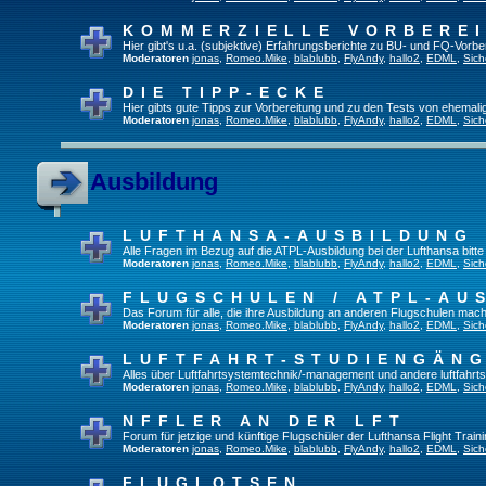
KOMMERZIELLE VORBERE
Hier gibt's u.a. (subjektive) Erfahrungsberichte zu BU- und FQ-Vorb
Moderatoren
jonas
,
Romeo.Mike
,
blablubb
,
FlyAndy
,
hallo2
,
EDML
,
Sich
DIE TIPP-ECKE
Hier gibts gute Tipps zur Vorbereitung und zu den Tests von ehemal
Moderatoren
jonas
,
Romeo.Mike
,
blablubb
,
FlyAndy
,
hallo2
,
EDML
,
Sich
Ausbildung
LUFTHANSA-AUSBILDUNG
Alle Fragen im Bezug auf die ATPL-Ausbildung bei der Lufthansa bitte h
Moderatoren
jonas
,
Romeo.Mike
,
blablubb
,
FlyAndy
,
hallo2
,
EDML
,
Sich
FLUGSCHULEN / ATPL-AU
Das Forum für alle, die ihre Ausbildung an anderen Flugschulen mach
Moderatoren
jonas
,
Romeo.Mike
,
blablubb
,
FlyAndy
,
hallo2
,
EDML
,
Sich
LUFTFAHRT-STUDIENGÄN
Alles über Luftfahrtsystemtechnik/-management und andere luftfahrt
Moderatoren
jonas
,
Romeo.Mike
,
blablubb
,
FlyAndy
,
hallo2
,
EDML
,
Sich
NFFLER AN DER LFT
Forum für jetzige und künftige Flugschüler der Lufthansa Flight Train
Moderatoren
jonas
,
Romeo.Mike
,
blablubb
,
FlyAndy
,
hallo2
,
EDML
,
Sich
FLUGLOTSEN