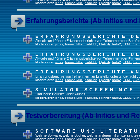
Moderatoren
jonas
,
Romeo.Mike
,
blablubb
,
FlyAndy
,
hallo2
,
EDML
,
Sich
Erfahrungsberichte (Ab Initios und
ERFAHRUNGSBERICHTE DE
Aktuelle und frühere Erfahrungsberichte von Teilnehmern der Beruf
Moderatoren
jonas
,
Romeo.Mike
,
blablubb
,
FlyAndy
,
hallo2
,
EDML
,
Sich
ERFAHRUNGSBERICHTE DE
Aktuelle und frühere Erfahrungsberichte von Teilnehmern der Firmenq
Moderatoren
jonas
,
Romeo.Mike
,
blablubb
,
FlyAndy
,
hallo2
,
EDML
,
Sich
ERFAHRUNGSBERICHTE A
Erfahrungsberichte von Teilnehmern an Einstellungstests, die nicht
Moderatoren
jonas
,
Romeo.Mike
,
blablubb
,
FlyAndy
,
hallo2
,
EDML
,
Sich
SIMULATOR SCREENINGS
SimCheck-Berichte vieler Airlines
Moderatoren
jonas
,
Romeo.Mike
,
blablubb
,
FlyAndy
,
hallo2
,
EDML
,
Sich
Testvorbereitung (Ab Initios und Re
SOFTWARE UND LITERATU
Welche Software, welche Bücher, welche anderen Hilfsmittel sind zu
Moderatoren
jonas
,
Romeo.Mike
,
blablubb
,
FlyAndy
,
hallo2
,
EDML
,
Sich