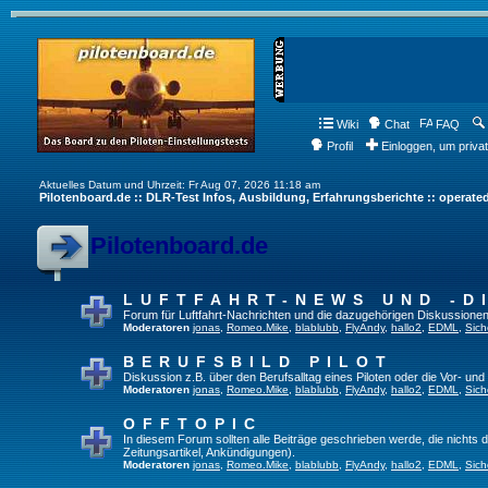
Wiki
Chat
FAQ
Profil
Einloggen, um priva
Aktuelles Datum und Uhrzeit: Fr Aug 07, 2026 11:18 am
Pilotenboard.de :: DLR-Test Infos, Ausbildung, Erfahrungsberichte :: operate
Pilotenboard.de
LUFTFAHRT-NEWS UND -D
Forum für Luftfahrt-Nachrichten und die dazugehörigen Diskussionen
Moderatoren
jonas
,
Romeo.Mike
,
blablubb
,
FlyAndy
,
hallo2
,
EDML
,
Sich
BERUFSBILD PILOT
Diskussion z.B. über den Berufsalltag eines Piloten oder die Vor- und
Moderatoren
jonas
,
Romeo.Mike
,
blablubb
,
FlyAndy
,
hallo2
,
EDML
,
Sich
OFFTOPIC
In diesem Forum sollten alle Beiträge geschrieben werde, die nichts d
Zeitungsartikel, Ankündigungen).
Moderatoren
jonas
,
Romeo.Mike
,
blablubb
,
FlyAndy
,
hallo2
,
EDML
,
Sich