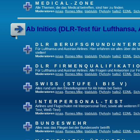
MEDICAL-ZONE
Alle Themen, die das Medical betreffen, sind hier zu finden.
Moderatoren
jonas
,
Romeo.Mike
,
blablubb
,
FlyAndy
,
hallo2
,
EDML
,
Sich
Ab Initios (DLR-Test für Lufthansa, 
DLR BERUFSGRUNDUNTER
Für Lufthansa und Austrian Airlines: Hier erfahren sie alles über die
stellen!
Moderatoren
jonas
,
Romeo.Mike
,
blablubb
,
FlyAndy
,
hallo2
,
EDML
,
Sich
DLR FIRMENQUALIFIKATI
Für Lufthansa und Austrian Airlines: Alle Fragen und Antworten zur Fi
Moderatoren
jonas
,
Romeo.Mike
,
blablubb
,
FlyAndy
,
hallo2
,
EDML
,
Sich
SWISS (STUFE I BIS V)
Alles rund um den Einstellungstest für Ab Initios bei Swiss
Moderatoren
jonas
,
Romeo.Mike
,
blablubb
,
FlyAndy
,
hallo2
,
EDML
,
Sich
INTERPERSONAL-TEST
Airlines und Flugschulen mit Interpersonal-Test, sowie alle weiteren 
Test, Weiß-Test)
Moderatoren
jonas
,
Romeo.Mike
,
blablubb
,
FlyAndy
,
hallo2
,
EDML
,
Sich
BUNDESWEHR
Alles was das Fliegen bei der Bundeswehr betrifft
Moderatoren
jonas
,
Romeo.Mike
,
blablubb
,
FlyAndy
,
hallo2
,
EDML
,
Sich