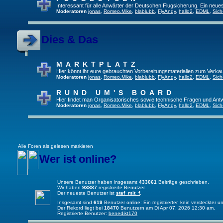
Interessant für alle Anwärter der Deutschen Flugsicherung. Ein neue
Moderatoren
jonas
,
Romeo.Mike
,
blablubb
,
FlyAndy
,
hallo2
,
EDML
,
Sich
Dies & Das
MARKTPLATZ
Hier könnt ihr eure gebrauchten Vorbereitungsmaterialien zum Verkau
Moderatoren
jonas
,
Romeo.Mike
,
blablubb
,
FlyAndy
,
hallo2
,
EDML
,
Sich
RUND UM'S BOARD
Hier findet man Organisatorisches sowie technische Fragen und Ant
Moderatoren
jonas
,
Romeo.Mike
,
blablubb
,
FlyAndy
,
hallo2
,
EDML
,
Sich
Alle Foren als gelesen markieren
Wer ist online?
Unsere Benutzer haben insgesamt
433061
Beiträge geschrieben.
Wir haben
93887
registrierte Benutzer.
Der neueste Benutzer ist
stef_mit_f
.
Insgesamt sind
619
Benutzer online: Ein registrierter, kein versteckter
Der Rekord liegt bei
18470
Benutzern am Di Apr 07, 2026 12:30 am.
Registrierte Benutzer:
benedikt170