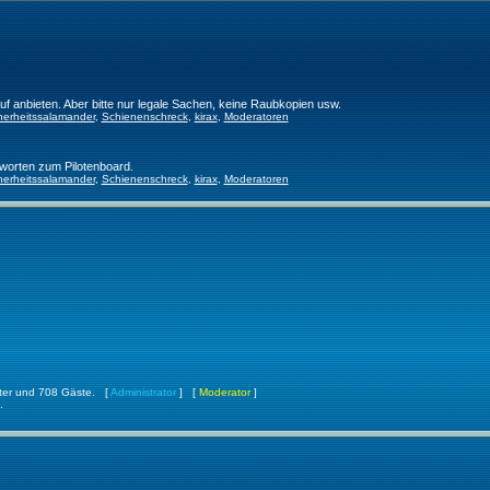
f anbieten. Aber bitte nur legale Sachen, keine Raubkopien usw.
herheitssalamander
,
Schienenschreck
,
kirax
,
Moderatoren
worten zum Pilotenboard.
herheitssalamander
,
Schienenschreck
,
kirax
,
Moderatoren
ckter und 708 Gäste. [
Administrator
] [
Moderator
]
.