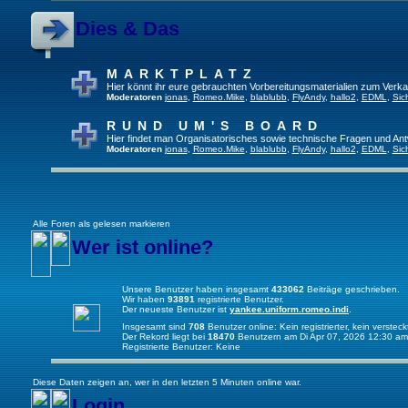
Dies & Das
MARKTPLATZ
Hier könnt ihr eure gebrauchten Vorbereitungsmaterialien zum Verkau
Moderatoren
jonas
,
Romeo.Mike
,
blablubb
,
FlyAndy
,
hallo2
,
EDML
,
Sic
RUND UM'S BOARD
Hier findet man Organisatorisches sowie technische Fragen und Ant
Moderatoren
jonas
,
Romeo.Mike
,
blablubb
,
FlyAndy
,
hallo2
,
EDML
,
Sic
Alle Foren als gelesen markieren
Wer ist online?
Unsere Benutzer haben insgesamt
433062
Beiträge geschrieben.
Wir haben
93891
registrierte Benutzer.
Der neueste Benutzer ist
yankee.uniform.romeo.indi
.
Insgesamt sind
708
Benutzer online: Kein registrierter, kein verste
Der Rekord liegt bei
18470
Benutzern am Di Apr 07, 2026 12:30 am
Registrierte Benutzer: Keine
Diese Daten zeigen an, wer in den letzten 5 Minuten online war.
Login