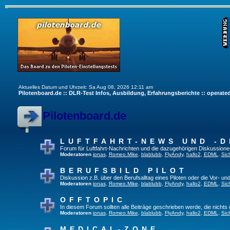
Aktuelles Datum und Uhrzeit: Sa Aug 08, 2026 12:11 am
Pilotenboard.de :: DLR-Test Infos, Ausbildung, Erfahrungsberichte :: operate
Pilotenboard.de
LUFTFAHRT-NEWS UND -D
Forum für Luftfahrt-Nachrichten und die dazugehörigen Diskussione
Moderatoren
jonas
,
Romeo.Mike
,
blablubb
,
FlyAndy
,
hallo2
,
EDML
,
Sic
BERUFSBILD PILOT
Diskussion z.B. über den Berufsalltag eines Piloten oder die Vor- und
Moderatoren
jonas
,
Romeo.Mike
,
blablubb
,
FlyAndy
,
hallo2
,
EDML
,
Sic
OFFTOPIC
In diesem Forum sollten alle Beiträge geschrieben werde, die nichts 
Moderatoren
jonas
,
Romeo.Mike
,
blablubb
,
FlyAndy
,
hallo2
,
EDML
,
Sic
MEDICAL-ZONE