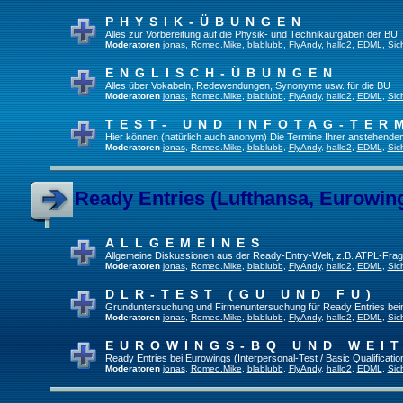
PHYSIK-ÜBUNGEN
Alles zur Vorbereitung auf die Physik- und Technikaufgaben der BU.
Moderatoren
jonas
,
Romeo.Mike
,
blablubb
,
FlyAndy
,
hallo2
,
EDML
,
Sic
ENGLISCH-ÜBUNGEN
Alles über Vokabeln, Redewendungen, Synonyme usw. für die BU
Moderatoren
jonas
,
Romeo.Mike
,
blablubb
,
FlyAndy
,
hallo2
,
EDML
,
Sic
TEST- UND INFOTAG-TER
Hier können (natürlich auch anonym) Die Termine Ihrer anstehenden T
Moderatoren
jonas
,
Romeo.Mike
,
blablubb
,
FlyAndy
,
hallo2
,
EDML
,
Sic
Ready Entries (Lufthansa, Eurowings
ALLGEMEINES
Allgemeine Diskussionen aus der Ready-Entry-Welt, z.B. ATPL-Fra
Moderatoren
jonas
,
Romeo.Mike
,
blablubb
,
FlyAndy
,
hallo2
,
EDML
,
Sic
DLR-TEST (GU UND FU)
Grunduntersuchung und Firmenuntersuchung für Ready Entries be
Moderatoren
jonas
,
Romeo.Mike
,
blablubb
,
FlyAndy
,
hallo2
,
EDML
,
Sic
EUROWINGS-BQ UND WEI
Ready Entries bei Eurowings (Interpersonal-Test / Basic Qualification
Moderatoren
jonas
,
Romeo.Mike
,
blablubb
,
FlyAndy
,
hallo2
,
EDML
,
Sic