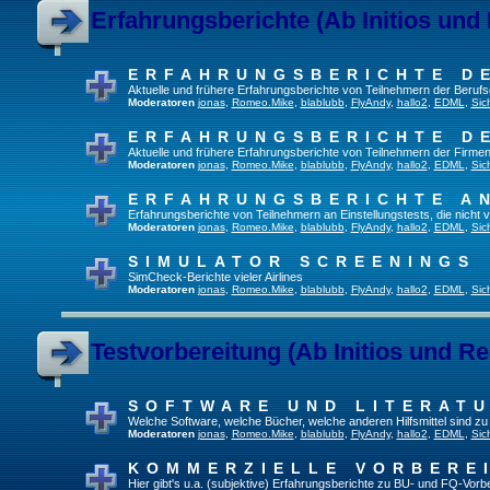
Erfahrungsberichte (Ab Initios und
ERFAHRUNGSBERICHTE D
Aktuelle und frühere Erfahrungsberichte von Teilnehmern der Beru
Moderatoren
jonas
,
Romeo.Mike
,
blablubb
,
FlyAndy
,
hallo2
,
EDML
,
Sic
ERFAHRUNGSBERICHTE D
Aktuelle und frühere Erfahrungsberichte von Teilnehmern der Firmen
Moderatoren
jonas
,
Romeo.Mike
,
blablubb
,
FlyAndy
,
hallo2
,
EDML
,
Sic
ERFAHRUNGSBERICHTE A
Erfahrungsberichte von Teilnehmern an Einstellungstests, die nich
Moderatoren
jonas
,
Romeo.Mike
,
blablubb
,
FlyAndy
,
hallo2
,
EDML
,
Sic
SIMULATOR SCREENINGS
SimCheck-Berichte vieler Airlines
Moderatoren
jonas
,
Romeo.Mike
,
blablubb
,
FlyAndy
,
hallo2
,
EDML
,
Sic
Testvorbereitung (Ab Initios und Re
SOFTWARE UND LITERAT
Welche Software, welche Bücher, welche anderen Hilfsmittel sind z
Moderatoren
jonas
,
Romeo.Mike
,
blablubb
,
FlyAndy
,
hallo2
,
EDML
,
Sic
KOMMERZIELLE VORBERE
Hier gibt's u.a. (subjektive) Erfahrungsberichte zu BU- und FQ-Vor