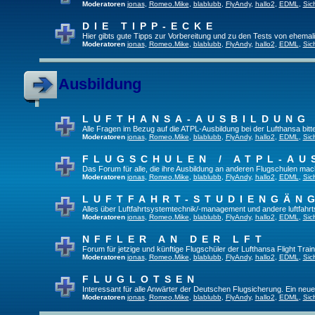
Moderatoren
jonas
,
Romeo.Mike
,
blablubb
,
FlyAndy
,
hallo2
,
EDML
,
Sic
DIE TIPP-ECKE
Hier gibts gute Tipps zur Vorbereitung und zu den Tests von ehema
Moderatoren
jonas
,
Romeo.Mike
,
blablubb
,
FlyAndy
,
hallo2
,
EDML
,
Sic
Ausbildung
LUFTHANSA-AUSBILDUNG
Alle Fragen im Bezug auf die ATPL-Ausbildung bei der Lufthansa bitte 
Moderatoren
jonas
,
Romeo.Mike
,
blablubb
,
FlyAndy
,
hallo2
,
EDML
,
Sic
FLUGSCHULEN / ATPL-AU
Das Forum für alle, die ihre Ausbildung an anderen Flugschulen mac
Moderatoren
jonas
,
Romeo.Mike
,
blablubb
,
FlyAndy
,
hallo2
,
EDML
,
Sic
LUFTFAHRT-STUDIENGÄN
Alles über Luftfahrtsystemtechnik/-management und andere luftfahr
Moderatoren
jonas
,
Romeo.Mike
,
blablubb
,
FlyAndy
,
hallo2
,
EDML
,
Sic
NFFLER AN DER LFT
Forum für jetzige und künftige Flugschüler der Lufthansa Flight Train
Moderatoren
jonas
,
Romeo.Mike
,
blablubb
,
FlyAndy
,
hallo2
,
EDML
,
Sic
FLUGLOTSEN
Interessant für alle Anwärter der Deutschen Flugsicherung. Ein neu
Moderatoren
jonas
,
Romeo.Mike
,
blablubb
,
FlyAndy
,
hallo2
,
EDML
,
Sic