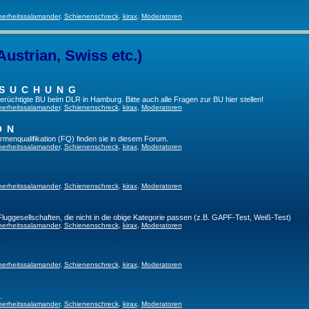
herheitssalamander
,
Schienenschreck
,
kirax
,
Moderatoren
Austrian, Swiss etc.)
RSUCHUNG
 berüchtigte BU beim DLR in Hamburg. Bitte auch alle Fragen zur BU hier stellen!
herheitssalamander
,
Schienenschreck
,
kirax
,
Moderatoren
ON
irmenqualifikation (FQ) finden sie in diesem Forum.
herheitssalamander
,
Schienenschreck
,
kirax
,
Moderatoren
herheitssalamander
,
Schienenschreck
,
kirax
,
Moderatoren
 Fluggesellschaften, die nicht in die obige Kategorie passen (z.B. GAPF-Test, Weiß-Test)
herheitssalamander
,
Schienenschreck
,
kirax
,
Moderatoren
herheitssalamander
,
Schienenschreck
,
kirax
,
Moderatoren
.
herheitssalamander
,
Schienenschreck
,
kirax
,
Moderatoren