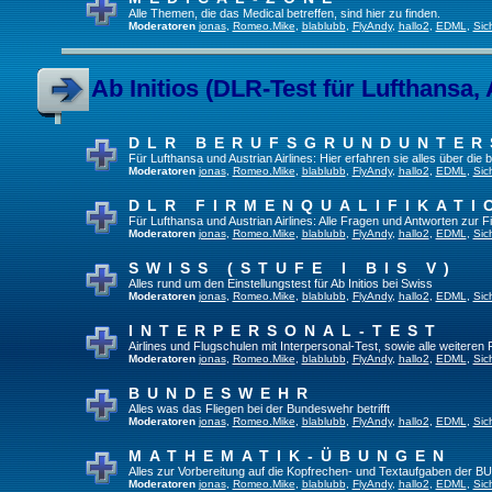
Alle Themen, die das Medical betreffen, sind hier zu finden.
Moderatoren
jonas
,
Romeo.Mike
,
blablubb
,
FlyAndy
,
hallo2
,
EDML
,
Sic
Ab Initios (DLR-Test für Lufthansa, 
DLR BERUFSGRUNDUNTE
Für Lufthansa und Austrian Airlines: Hier erfahren sie alles über die
Moderatoren
jonas
,
Romeo.Mike
,
blablubb
,
FlyAndy
,
hallo2
,
EDML
,
Sic
DLR FIRMENQUALIFIKATI
Für Lufthansa und Austrian Airlines: Alle Fragen und Antworten zur F
Moderatoren
jonas
,
Romeo.Mike
,
blablubb
,
FlyAndy
,
hallo2
,
EDML
,
Sic
SWISS (STUFE I BIS V)
Alles rund um den Einstellungstest für Ab Initios bei Swiss
Moderatoren
jonas
,
Romeo.Mike
,
blablubb
,
FlyAndy
,
hallo2
,
EDML
,
Sic
INTERPERSONAL-TEST
Airlines und Flugschulen mit Interpersonal-Test, sowie alle weiteren
Moderatoren
jonas
,
Romeo.Mike
,
blablubb
,
FlyAndy
,
hallo2
,
EDML
,
Sic
BUNDESWEHR
Alles was das Fliegen bei der Bundeswehr betrifft
Moderatoren
jonas
,
Romeo.Mike
,
blablubb
,
FlyAndy
,
hallo2
,
EDML
,
Sic
MATHEMATIK-ÜBUNGEN
Alles zur Vorbereitung auf die Kopfrechen- und Textaufgaben der BU
Moderatoren
jonas
,
Romeo.Mike
,
blablubb
,
FlyAndy
,
hallo2
,
EDML
,
Sic