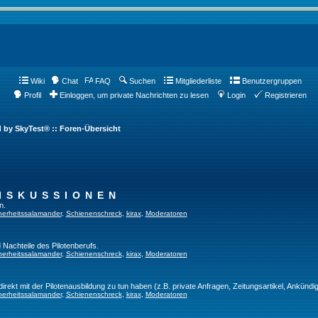
Wiki
Chat
FAQ
Suchen
Mitgliederliste
Benutzergruppen
Profil
Einloggen, um private Nachrichten zu lesen
Login
Registrieren
d by SkyTest® :: Foren-Übersicht
ISKUSSIONEN
n.
herheitssalamander
,
Schienenschreck
,
kirax
,
Moderatoren
 Nachteile des Pilotenberufs.
herheitssalamander
,
Schienenschreck
,
kirax
,
Moderatoren
direkt mit der Pilotenausbildung zu tun haben (z.B. private Anfragen, Zeitungsartikel, Ankündi
herheitssalamander
,
Schienenschreck
,
kirax
,
Moderatoren