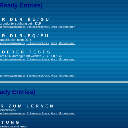
 Ready Entries)
ER DLR-BU/GU
fsgrunduntersuchung beim DLR.
herheitssalamander
,
Schienenschreck
,
kirax
,
Moderatoren
ER DLR-FQ/FU
qualifikation beim DLR.
herheitssalamander
,
Schienenschreck
,
kirax
,
Moderatoren
NDERER TESTS
t vom DLR durchgeführt werden. Z.B. DHL/EAT.
herheitssalamander
,
Schienenschreck
,
kirax
,
Moderatoren
herheitssalamander
,
Schienenschreck
,
kirax
,
Moderatoren
ady Entries)
UR ZUM LERNEN
u empfehlen?
herheitssalamander
,
Schienenschreck
,
kirax
,
Moderatoren
ITUNG
bereitungsseminaren.