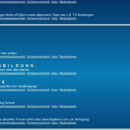
herheitssalamander
,
Schienenschreck
,
kirax
,
Moderatoren
ligen BUlern/FQlern sowie allgemeine Tipps wie z.B. TV-Sendungen.
herheitssalamander
,
Schienenschreck
,
kirax
,
Moderatoren
hier stellen.
herheitssalamander
,
Schienenschreck
,
kirax
,
Moderatoren
SBILDUNG
hen oder dies planen.
herheitssalamander
,
Schienenschreck
,
kirax
,
Moderatoren
GE
tspezifischen Studiengänge
herheitssalamander
,
Schienenschreck
,
kirax
,
Moderatoren
ing School.
herheitssalamander
,
Schienenschreck
,
kirax
,
Moderatoren
es aktuelles Forum steht unter www.fluglotse.com zur Verfügung.
herheitssalamander
,
Schienenschreck
,
kirax
,
Moderatoren