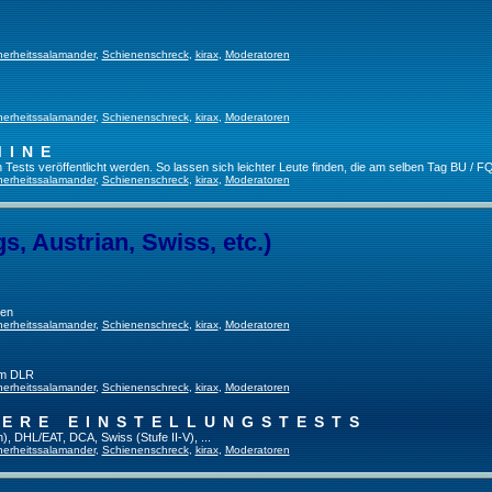
herheitssalamander
,
Schienenschreck
,
kirax
,
Moderatoren
herheitssalamander
,
Schienenschreck
,
kirax
,
Moderatoren
MINE
ests veröffentlicht werden. So lassen sich leichter Leute finden, die am selben Tag BU / FQ
herheitssalamander
,
Schienenschreck
,
kirax
,
Moderatoren
, Austrian, Swiss, etc.)
gen
herheitssalamander
,
Schienenschreck
,
kirax
,
Moderatoren
im DLR
herheitssalamander
,
Schienenschreck
,
kirax
,
Moderatoren
TERE EINSTELLUNGSTESTS
), DHL/EAT, DCA, Swiss (Stufe II-V), ...
herheitssalamander
,
Schienenschreck
,
kirax
,
Moderatoren