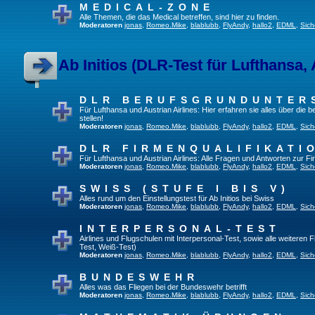
MEDICAL-ZONE
Alle Themen, die das Medical betreffen, sind hier zu finden.
Moderatoren
jonas
,
Romeo.Mike
,
blablubb
,
FlyAndy
,
hallo2
,
EDML
,
Sich
Ab Initios (DLR-Test für Lufthansa, 
DLR BERUFSGRUNDUNTER
Für Lufthansa und Austrian Airlines: Hier erfahren sie alles über die
stellen!
Moderatoren
jonas
,
Romeo.Mike
,
blablubb
,
FlyAndy
,
hallo2
,
EDML
,
Sich
DLR FIRMENQUALIFIKATI
Für Lufthansa und Austrian Airlines: Alle Fragen und Antworten zur Fi
Moderatoren
jonas
,
Romeo.Mike
,
blablubb
,
FlyAndy
,
hallo2
,
EDML
,
Sich
SWISS (STUFE I BIS V)
Alles rund um den Einstellungstest für Ab Initios bei Swiss
Moderatoren
jonas
,
Romeo.Mike
,
blablubb
,
FlyAndy
,
hallo2
,
EDML
,
Sich
INTERPERSONAL-TEST
Airlines und Flugschulen mit Interpersonal-Test, sowie alle weiteren 
Test, Weiß-Test)
Moderatoren
jonas
,
Romeo.Mike
,
blablubb
,
FlyAndy
,
hallo2
,
EDML
,
Sich
BUNDESWEHR
Alles was das Fliegen bei der Bundeswehr betrifft
Moderatoren
jonas
,
Romeo.Mike
,
blablubb
,
FlyAndy
,
hallo2
,
EDML
,
Sich