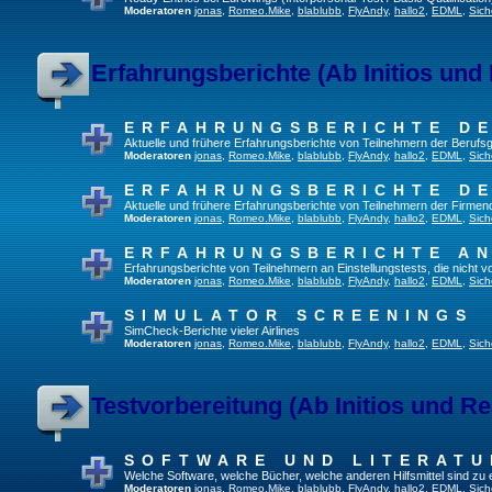
Moderatoren
jonas
,
Romeo.Mike
,
blablubb
,
FlyAndy
,
hallo2
,
EDML
,
Sich
Erfahrungsberichte (Ab Initios und
ERFAHRUNGSBERICHTE DE
Aktuelle und frühere Erfahrungsberichte von Teilnehmern der Beruf
Moderatoren
jonas
,
Romeo.Mike
,
blablubb
,
FlyAndy
,
hallo2
,
EDML
,
Sich
ERFAHRUNGSBERICHTE DE
Aktuelle und frühere Erfahrungsberichte von Teilnehmern der Firmenq
Moderatoren
jonas
,
Romeo.Mike
,
blablubb
,
FlyAndy
,
hallo2
,
EDML
,
Sich
ERFAHRUNGSBERICHTE A
Erfahrungsberichte von Teilnehmern an Einstellungstests, die nicht
Moderatoren
jonas
,
Romeo.Mike
,
blablubb
,
FlyAndy
,
hallo2
,
EDML
,
Sich
SIMULATOR SCREENINGS
SimCheck-Berichte vieler Airlines
Moderatoren
jonas
,
Romeo.Mike
,
blablubb
,
FlyAndy
,
hallo2
,
EDML
,
Sich
Testvorbereitung (Ab Initios und Re
SOFTWARE UND LITERATU
Welche Software, welche Bücher, welche anderen Hilfsmittel sind zu
Moderatoren
jonas
,
Romeo.Mike
,
blablubb
,
FlyAndy
,
hallo2
,
EDML
,
Sich