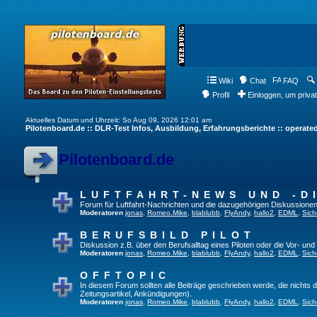
Wiki
Chat
FAQ
Profil
Einloggen, um priva
Aktuelles Datum und Uhrzeit: So Aug 09, 2026 12:01 am
Pilotenboard.de :: DLR-Test Infos, Ausbildung, Erfahrungsberichte :: operate
Pilotenboard.de
LUFTFAHRT-NEWS UND -D
Forum für Luftfahrt-Nachrichten und die dazugehörigen Diskussionen
Moderatoren
jonas
,
Romeo.Mike
,
blablubb
,
FlyAndy
,
hallo2
,
EDML
,
Sich
BERUFSBILD PILOT
Diskussion z.B. über den Berufsalltag eines Piloten oder die Vor- und
Moderatoren
jonas
,
Romeo.Mike
,
blablubb
,
FlyAndy
,
hallo2
,
EDML
,
Sich
OFFTOPIC
In diesem Forum sollten alle Beiträge geschrieben werde, die nichts d
Zeitungsartikel, Ankündigungen).
Moderatoren
jonas
,
Romeo.Mike
,
blablubb
,
FlyAndy
,
hallo2
,
EDML
,
Sich