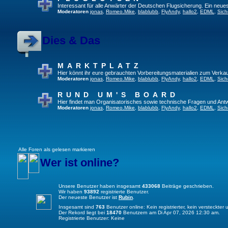
Interessant für alle Anwärter der Deutschen Flugsicherung. Ein neue
Moderatoren
jonas
,
Romeo.Mike
,
blablubb
,
FlyAndy
,
hallo2
,
EDML
,
Sich
Dies & Das
MARKTPLATZ
Hier könnt ihr eure gebrauchten Vorbereitungsmaterialien zum Verkau
Moderatoren
jonas
,
Romeo.Mike
,
blablubb
,
FlyAndy
,
hallo2
,
EDML
,
Sich
RUND UM'S BOARD
Hier findet man Organisatorisches sowie technische Fragen und Ant
Moderatoren
jonas
,
Romeo.Mike
,
blablubb
,
FlyAndy
,
hallo2
,
EDML
,
Sich
Alle Foren als gelesen markieren
Wer ist online?
Unsere Benutzer haben insgesamt
433068
Beiträge geschrieben.
Wir haben
93892
registrierte Benutzer.
Der neueste Benutzer ist
Rubin
.
Insgesamt sind
763
Benutzer online: Kein registrierter, kein versteckte
Der Rekord liegt bei
18470
Benutzern am Di Apr 07, 2026 12:30 am.
Registrierte Benutzer: Keine