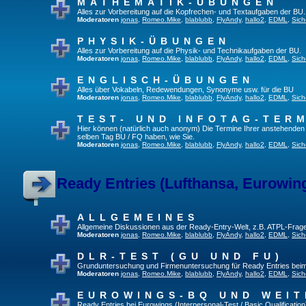
MATHEMATIK-ÜBUNGEN
Alles zur Vorbereitung auf die Kopfrechen- und Textaufgaben der BU.
Moderatoren
jonas
,
Romeo.Mike
,
blablubb
,
FlyAndy
,
hallo2
,
EDML
,
Sich
PHYSIK-ÜBUNGEN
Alles zur Vorbereitung auf die Physik- und Technikaufgaben der BU.
Moderatoren
jonas
,
Romeo.Mike
,
blablubb
,
FlyAndy
,
hallo2
,
EDML
,
Sich
ENGLISCH-ÜBUNGEN
Alles über Vokabeln, Redewendungen, Synonyme usw. für die BU
Moderatoren
jonas
,
Romeo.Mike
,
blablubb
,
FlyAndy
,
hallo2
,
EDML
,
Sich
TEST- UND INFOTAG-TER
Hier können (natürlich auch anonym) Die Termine Ihrer anstehenden Te
selben Tag BU / FQ haben, wie Sie.
Moderatoren
jonas
,
Romeo.Mike
,
blablubb
,
FlyAndy
,
hallo2
,
EDML
,
Sich
Ready Entries (Lufthansa, Eurowings
ALLGEMEINES
Allgemeine Diskussionen aus der Ready-Entry-Welt, z.B. ATPL-Frag
Moderatoren
jonas
,
Romeo.Mike
,
blablubb
,
FlyAndy
,
hallo2
,
EDML
,
Sich
DLR-TEST (GU UND FU)
Grunduntersuchung und Firmenuntersuchung für Ready Entries bei
Moderatoren
jonas
,
Romeo.Mike
,
blablubb
,
FlyAndy
,
hallo2
,
EDML
,
Sich
EUROWINGS-BQ UND WEIT
Ready Entries bei Eurowings (Interpersonal-Test / Basic Qualification