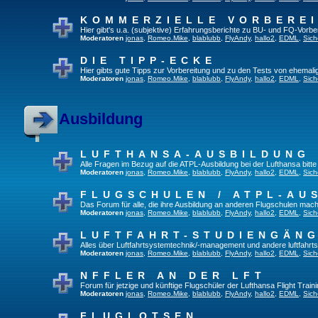
KOMMERZIELLE VORBERE
Hier gibt's u.a. (subjektive) Erfahrungsberichte zu BU- und FQ-Vorb
Moderatoren
jonas
,
Romeo.Mike
,
blablubb
,
FlyAndy
,
hallo2
,
EDML
,
Sich
DIE TIPP-ECKE
Hier gibts gute Tipps zur Vorbereitung und zu den Tests von ehemal
Moderatoren
jonas
,
Romeo.Mike
,
blablubb
,
FlyAndy
,
hallo2
,
EDML
,
Sich
Ausbildung
LUFTHANSA-AUSBILDUNG
Alle Fragen im Bezug auf die ATPL-Ausbildung bei der Lufthansa bitte h
Moderatoren
jonas
,
Romeo.Mike
,
blablubb
,
FlyAndy
,
hallo2
,
EDML
,
Sich
FLUGSCHULEN / ATPL-AU
Das Forum für alle, die ihre Ausbildung an anderen Flugschulen mach
Moderatoren
jonas
,
Romeo.Mike
,
blablubb
,
FlyAndy
,
hallo2
,
EDML
,
Sich
LUFTFAHRT-STUDIENGÄN
Alles über Luftfahrtsystemtechnik/-management und andere luftfahrt
Moderatoren
jonas
,
Romeo.Mike
,
blablubb
,
FlyAndy
,
hallo2
,
EDML
,
Sich
NFFLER AN DER LFT
Forum für jetzige und künftige Flugschüler der Lufthansa Flight Train
Moderatoren
jonas
,
Romeo.Mike
,
blablubb
,
FlyAndy
,
hallo2
,
EDML
,
Sich
FLUGLOTSEN