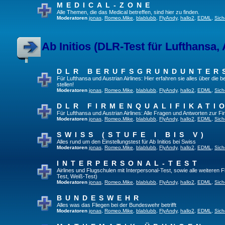
MEDICAL-ZONE
Alle Themen, die das Medical betreffen, sind hier zu finden.
Moderatoren
jonas
,
Romeo.Mike
,
blablubb
,
FlyAndy
,
hallo2
,
EDML
,
Sich
Ab Initios (DLR-Test für Lufthansa, 
DLR BERUFSGRUNDUNTER
Für Lufthansa und Austrian Airlines: Hier erfahren sie alles über die
stellen!
Moderatoren
jonas
,
Romeo.Mike
,
blablubb
,
FlyAndy
,
hallo2
,
EDML
,
Sich
DLR FIRMENQUALIFIKATI
Für Lufthansa und Austrian Airlines: Alle Fragen und Antworten zur Fi
Moderatoren
jonas
,
Romeo.Mike
,
blablubb
,
FlyAndy
,
hallo2
,
EDML
,
Sich
SWISS (STUFE I BIS V)
Alles rund um den Einstellungstest für Ab Initios bei Swiss
Moderatoren
jonas
,
Romeo.Mike
,
blablubb
,
FlyAndy
,
hallo2
,
EDML
,
Sich
INTERPERSONAL-TEST
Airlines und Flugschulen mit Interpersonal-Test, sowie alle weiteren 
Test, Weiß-Test)
Moderatoren
jonas
,
Romeo.Mike
,
blablubb
,
FlyAndy
,
hallo2
,
EDML
,
Sich
BUNDESWEHR
Alles was das Fliegen bei der Bundeswehr betrifft
Moderatoren
jonas
,
Romeo.Mike
,
blablubb
,
FlyAndy
,
hallo2
,
EDML
,
Sich