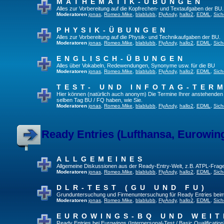
MATHEMATIK-ÜBUNGEN
Alles zur Vorbereitung auf die Kopfrechen- und Textaufgaben der BU.
Moderatoren
jonas
,
Romeo.Mike
,
blablubb
,
FlyAndy
,
hallo2
,
EDML
,
Sich
PHYSIK-ÜBUNGEN
Alles zur Vorbereitung auf die Physik- und Technikaufgaben der BU.
Moderatoren
jonas
,
Romeo.Mike
,
blablubb
,
FlyAndy
,
hallo2
,
EDML
,
Sich
ENGLISCH-ÜBUNGEN
Alles über Vokabeln, Redewendungen, Synonyme usw. für die BU
Moderatoren
jonas
,
Romeo.Mike
,
blablubb
,
FlyAndy
,
hallo2
,
EDML
,
Sich
TEST- UND INFOTAG-TER
Hier können (natürlich auch anonym) Die Termine Ihrer anstehenden Te
selben Tag BU / FQ haben, wie Sie.
Moderatoren
jonas
,
Romeo.Mike
,
blablubb
,
FlyAndy
,
hallo2
,
EDML
,
Sich
Ready Entries (Lufthansa, Eurowings
ALLGEMEINES
Allgemeine Diskussionen aus der Ready-Entry-Welt, z.B. ATPL-Frag
Moderatoren
jonas
,
Romeo.Mike
,
blablubb
,
FlyAndy
,
hallo2
,
EDML
,
Sich
DLR-TEST (GU UND FU)
Grunduntersuchung und Firmenuntersuchung für Ready Entries bei
Moderatoren
jonas
,
Romeo.Mike
,
blablubb
,
FlyAndy
,
hallo2
,
EDML
,
Sich
EUROWINGS-BQ UND WEIT
Ready Entries bei Eurowings (Interpersonal-Test / Basic Qualification