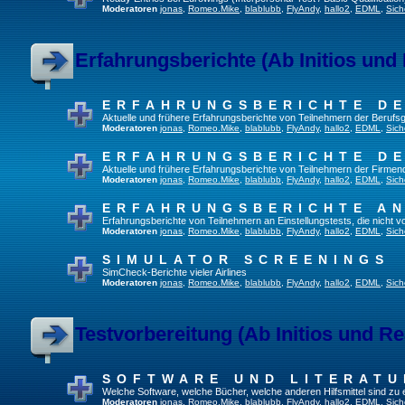
Moderatoren
jonas
,
Romeo.Mike
,
blablubb
,
FlyAndy
,
hallo2
,
EDML
,
Sich
Erfahrungsberichte (Ab Initios und
ERFAHRUNGSBERICHTE DE
Aktuelle und frühere Erfahrungsberichte von Teilnehmern der Beruf
Moderatoren
jonas
,
Romeo.Mike
,
blablubb
,
FlyAndy
,
hallo2
,
EDML
,
Sich
ERFAHRUNGSBERICHTE DE
Aktuelle und frühere Erfahrungsberichte von Teilnehmern der Firmenq
Moderatoren
jonas
,
Romeo.Mike
,
blablubb
,
FlyAndy
,
hallo2
,
EDML
,
Sich
ERFAHRUNGSBERICHTE A
Erfahrungsberichte von Teilnehmern an Einstellungstests, die nicht
Moderatoren
jonas
,
Romeo.Mike
,
blablubb
,
FlyAndy
,
hallo2
,
EDML
,
Sich
SIMULATOR SCREENINGS
SimCheck-Berichte vieler Airlines
Moderatoren
jonas
,
Romeo.Mike
,
blablubb
,
FlyAndy
,
hallo2
,
EDML
,
Sich
Testvorbereitung (Ab Initios und Re
SOFTWARE UND LITERATU
Welche Software, welche Bücher, welche anderen Hilfsmittel sind zu
Moderatoren
jonas
,
Romeo.Mike
,
blablubb
,
FlyAndy
,
hallo2
,
EDML
,
Sich