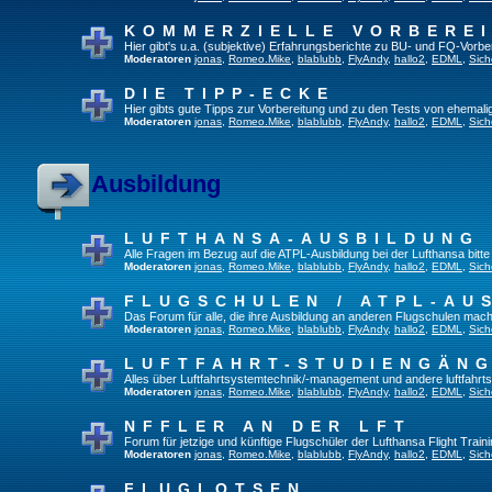
KOMMERZIELLE VORBERE
Hier gibt's u.a. (subjektive) Erfahrungsberichte zu BU- und FQ-Vorb
Moderatoren
jonas
,
Romeo.Mike
,
blablubb
,
FlyAndy
,
hallo2
,
EDML
,
Sich
DIE TIPP-ECKE
Hier gibts gute Tipps zur Vorbereitung und zu den Tests von ehemal
Moderatoren
jonas
,
Romeo.Mike
,
blablubb
,
FlyAndy
,
hallo2
,
EDML
,
Sich
Ausbildung
LUFTHANSA-AUSBILDUNG
Alle Fragen im Bezug auf die ATPL-Ausbildung bei der Lufthansa bitte h
Moderatoren
jonas
,
Romeo.Mike
,
blablubb
,
FlyAndy
,
hallo2
,
EDML
,
Sich
FLUGSCHULEN / ATPL-AU
Das Forum für alle, die ihre Ausbildung an anderen Flugschulen mach
Moderatoren
jonas
,
Romeo.Mike
,
blablubb
,
FlyAndy
,
hallo2
,
EDML
,
Sich
LUFTFAHRT-STUDIENGÄN
Alles über Luftfahrtsystemtechnik/-management und andere luftfahrt
Moderatoren
jonas
,
Romeo.Mike
,
blablubb
,
FlyAndy
,
hallo2
,
EDML
,
Sich
NFFLER AN DER LFT
Forum für jetzige und künftige Flugschüler der Lufthansa Flight Train
Moderatoren
jonas
,
Romeo.Mike
,
blablubb
,
FlyAndy
,
hallo2
,
EDML
,
Sich
FLUGLOTSEN