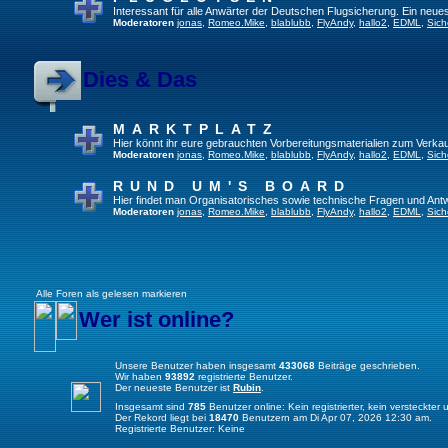
Interessant für alle Anwärter der Deutschen Flugsicherung. Ein neue
Moderatoren
jonas
,
Romeo.Mike
,
blablubb
,
FlyAndy
,
hallo2
,
EDML
,
Sich
Dies & Das
MARKTPLATZ
Hier könnt ihr eure gebrauchten Vorbereitungsmaterialien zum Verkau
Moderatoren
jonas
,
Romeo.Mike
,
blablubb
,
FlyAndy
,
hallo2
,
EDML
,
Sich
RUND UM'S BOARD
Hier findet man Organisatorisches sowie technische Fragen und Ant
Moderatoren
jonas
,
Romeo.Mike
,
blablubb
,
FlyAndy
,
hallo2
,
EDML
,
Sich
Alle Foren als gelesen markieren
Wer ist online?
Unsere Benutzer haben insgesamt
433068
Beiträge geschrieben.
Wir haben
93892
registrierte Benutzer.
Der neueste Benutzer ist
Rubin
.
Insgesamt sind
785
Benutzer online: Kein registrierter, kein versteckte
Der Rekord liegt bei
18470
Benutzern am Di Apr 07, 2026 12:30 am.
Registrierte Benutzer: Keine