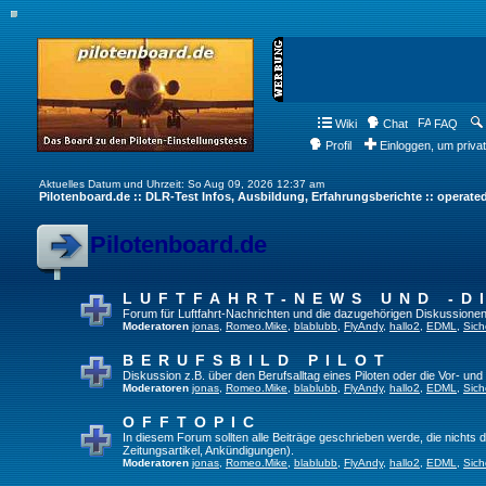
Wiki
Chat
FAQ
Profil
Einloggen, um priva
Aktuelles Datum und Uhrzeit: So Aug 09, 2026 12:37 am
Pilotenboard.de :: DLR-Test Infos, Ausbildung, Erfahrungsberichte :: operate
Pilotenboard.de
LUFTFAHRT-NEWS UND -D
Forum für Luftfahrt-Nachrichten und die dazugehörigen Diskussionen
Moderatoren
jonas
,
Romeo.Mike
,
blablubb
,
FlyAndy
,
hallo2
,
EDML
,
Sich
BERUFSBILD PILOT
Diskussion z.B. über den Berufsalltag eines Piloten oder die Vor- und
Moderatoren
jonas
,
Romeo.Mike
,
blablubb
,
FlyAndy
,
hallo2
,
EDML
,
Sich
OFFTOPIC
In diesem Forum sollten alle Beiträge geschrieben werde, die nichts d
Zeitungsartikel, Ankündigungen).
Moderatoren
jonas
,
Romeo.Mike
,
blablubb
,
FlyAndy
,
hallo2
,
EDML
,
Sich