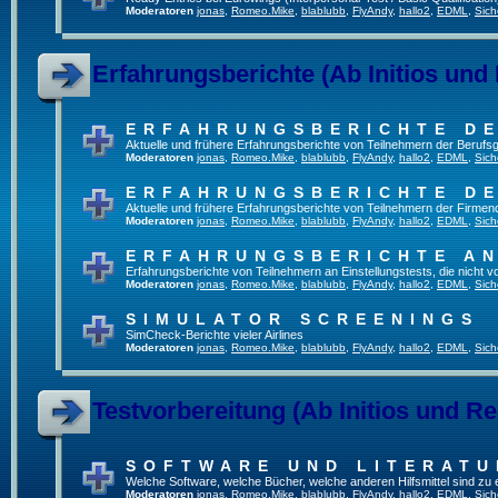
Moderatoren
jonas
,
Romeo.Mike
,
blablubb
,
FlyAndy
,
hallo2
,
EDML
,
Sich
Erfahrungsberichte (Ab Initios und
ERFAHRUNGSBERICHTE DE
Aktuelle und frühere Erfahrungsberichte von Teilnehmern der Beruf
Moderatoren
jonas
,
Romeo.Mike
,
blablubb
,
FlyAndy
,
hallo2
,
EDML
,
Sich
ERFAHRUNGSBERICHTE DE
Aktuelle und frühere Erfahrungsberichte von Teilnehmern der Firmenq
Moderatoren
jonas
,
Romeo.Mike
,
blablubb
,
FlyAndy
,
hallo2
,
EDML
,
Sich
ERFAHRUNGSBERICHTE A
Erfahrungsberichte von Teilnehmern an Einstellungstests, die nicht
Moderatoren
jonas
,
Romeo.Mike
,
blablubb
,
FlyAndy
,
hallo2
,
EDML
,
Sich
SIMULATOR SCREENINGS
SimCheck-Berichte vieler Airlines
Moderatoren
jonas
,
Romeo.Mike
,
blablubb
,
FlyAndy
,
hallo2
,
EDML
,
Sich
Testvorbereitung (Ab Initios und Re
SOFTWARE UND LITERATU
Welche Software, welche Bücher, welche anderen Hilfsmittel sind zu
Moderatoren
jonas
,
Romeo.Mike
,
blablubb
,
FlyAndy
,
hallo2
,
EDML
,
Sich