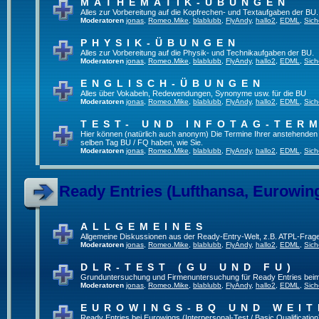
MATHEMATIK-ÜBUNGEN
Alles zur Vorbereitung auf die Kopfrechen- und Textaufgaben der BU.
Moderatoren
jonas
,
Romeo.Mike
,
blablubb
,
FlyAndy
,
hallo2
,
EDML
,
Sich
PHYSIK-ÜBUNGEN
Alles zur Vorbereitung auf die Physik- und Technikaufgaben der BU.
Moderatoren
jonas
,
Romeo.Mike
,
blablubb
,
FlyAndy
,
hallo2
,
EDML
,
Sich
ENGLISCH-ÜBUNGEN
Alles über Vokabeln, Redewendungen, Synonyme usw. für die BU
Moderatoren
jonas
,
Romeo.Mike
,
blablubb
,
FlyAndy
,
hallo2
,
EDML
,
Sich
TEST- UND INFOTAG-TER
Hier können (natürlich auch anonym) Die Termine Ihrer anstehenden Te
selben Tag BU / FQ haben, wie Sie.
Moderatoren
jonas
,
Romeo.Mike
,
blablubb
,
FlyAndy
,
hallo2
,
EDML
,
Sich
Ready Entries (Lufthansa, Eurowings
ALLGEMEINES
Allgemeine Diskussionen aus der Ready-Entry-Welt, z.B. ATPL-Frag
Moderatoren
jonas
,
Romeo.Mike
,
blablubb
,
FlyAndy
,
hallo2
,
EDML
,
Sich
DLR-TEST (GU UND FU)
Grunduntersuchung und Firmenuntersuchung für Ready Entries bei
Moderatoren
jonas
,
Romeo.Mike
,
blablubb
,
FlyAndy
,
hallo2
,
EDML
,
Sich
EUROWINGS-BQ UND WEIT
Ready Entries bei Eurowings (Interpersonal-Test / Basic Qualification