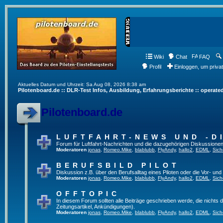
Wiki
Chat
FAQ
Profil
Einloggen, um priva
Aktuelles Datum und Uhrzeit: Sa Aug 08, 2026 8:38 am
Pilotenboard.de :: DLR-Test Infos, Ausbildung, Erfahrungsberichte :: operate
Pilotenboard.de
LUFTFAHRT-NEWS UND -D
Forum für Luftfahrt-Nachrichten und die dazugehörigen Diskussionen
Moderatoren
jonas
,
Romeo.Mike
,
blablubb
,
FlyAndy
,
hallo2
,
EDML
,
Sich
BERUFSBILD PILOT
Diskussion z.B. über den Berufsalltag eines Piloten oder die Vor- und
Moderatoren
jonas
,
Romeo.Mike
,
blablubb
,
FlyAndy
,
hallo2
,
EDML
,
Sich
OFFTOPIC
In diesem Forum sollten alle Beiträge geschrieben werde, die nichts d
Zeitungsartikel, Ankündigungen).
Moderatoren
jonas
,
Romeo.Mike
,
blablubb
,
FlyAndy
,
hallo2
,
EDML
,
Sich