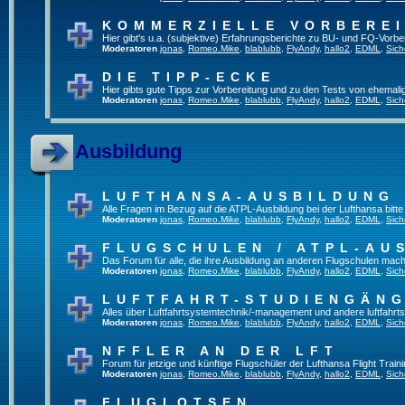
KOMMERZIELLE VORBERE
Hier gibt's u.a. (subjektive) Erfahrungsberichte zu BU- und FQ-Vorb
Moderatoren
jonas
,
Romeo.Mike
,
blablubb
,
FlyAndy
,
hallo2
,
EDML
,
Sich
DIE TIPP-ECKE
Hier gibts gute Tipps zur Vorbereitung und zu den Tests von ehemal
Moderatoren
jonas
,
Romeo.Mike
,
blablubb
,
FlyAndy
,
hallo2
,
EDML
,
Sich
Ausbildung
LUFTHANSA-AUSBILDUNG
Alle Fragen im Bezug auf die ATPL-Ausbildung bei der Lufthansa bitte h
Moderatoren
jonas
,
Romeo.Mike
,
blablubb
,
FlyAndy
,
hallo2
,
EDML
,
Sich
FLUGSCHULEN / ATPL-AU
Das Forum für alle, die ihre Ausbildung an anderen Flugschulen mach
Moderatoren
jonas
,
Romeo.Mike
,
blablubb
,
FlyAndy
,
hallo2
,
EDML
,
Sich
LUFTFAHRT-STUDIENGÄN
Alles über Luftfahrtsystemtechnik/-management und andere luftfahrt
Moderatoren
jonas
,
Romeo.Mike
,
blablubb
,
FlyAndy
,
hallo2
,
EDML
,
Sich
NFFLER AN DER LFT
Forum für jetzige und künftige Flugschüler der Lufthansa Flight Train
Moderatoren
jonas
,
Romeo.Mike
,
blablubb
,
FlyAndy
,
hallo2
,
EDML
,
Sich
FLUGLOTSEN