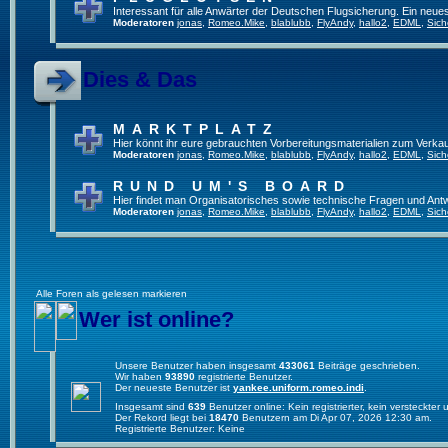
Interessant für alle Anwärter der Deutschen Flugsicherung. Ein neue
Moderatoren
jonas
,
Romeo.Mike
,
blablubb
,
FlyAndy
,
hallo2
,
EDML
,
Sich
Dies & Das
MARKTPLATZ
Hier könnt ihr eure gebrauchten Vorbereitungsmaterialien zum Verkau
Moderatoren
jonas
,
Romeo.Mike
,
blablubb
,
FlyAndy
,
hallo2
,
EDML
,
Sich
RUND UM'S BOARD
Hier findet man Organisatorisches sowie technische Fragen und Ant
Moderatoren
jonas
,
Romeo.Mike
,
blablubb
,
FlyAndy
,
hallo2
,
EDML
,
Sich
Alle Foren als gelesen markieren
Wer ist online?
Unsere Benutzer haben insgesamt
433061
Beiträge geschrieben.
Wir haben
93890
registrierte Benutzer.
Der neueste Benutzer ist
yankee.uniform.romeo.indi
.
Insgesamt sind
639
Benutzer online: Kein registrierter, kein versteckte
Der Rekord liegt bei
18470
Benutzern am Di Apr 07, 2026 12:30 am.
Registrierte Benutzer: Keine