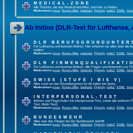
MEDICAL-ZONE
Alle Themen, die das Medical betreffen, sind hier zu finden.
Moderatoren
jonas
,
Romeo.Mike
,
blablubb
,
FlyAndy
,
hallo2
,
EDML
,
Sich
Ab Initios (DLR-Test für Lufthansa, 
DLR BERUFSGRUNDUNTER
Für Lufthansa und Austrian Airlines: Hier erfahren sie alles über die
stellen!
Moderatoren
jonas
,
Romeo.Mike
,
blablubb
,
FlyAndy
,
hallo2
,
EDML
,
Sich
DLR FIRMENQUALIFIKATI
Für Lufthansa und Austrian Airlines: Alle Fragen und Antworten zur Fi
Moderatoren
jonas
,
Romeo.Mike
,
blablubb
,
FlyAndy
,
hallo2
,
EDML
,
Sich
SWISS (STUFE I BIS V)
Alles rund um den Einstellungstest für Ab Initios bei Swiss
Moderatoren
jonas
,
Romeo.Mike
,
blablubb
,
FlyAndy
,
hallo2
,
EDML
,
Sich
INTERPERSONAL-TEST
Airlines und Flugschulen mit Interpersonal-Test, sowie alle weiteren 
Test, Weiß-Test)
Moderatoren
jonas
,
Romeo.Mike
,
blablubb
,
FlyAndy
,
hallo2
,
EDML
,
Sich
BUNDESWEHR
Alles was das Fliegen bei der Bundeswehr betrifft
Moderatoren
jonas
,
Romeo.Mike
,
blablubb
,
FlyAndy
,
hallo2
,
EDML
,
Sich