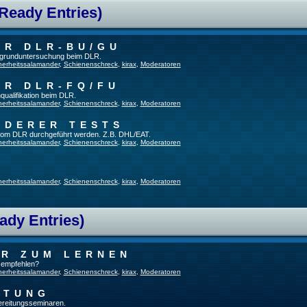
 Ready Entries)
ER DLR-BU/GU
fsgrunduntersuchung beim DLR.
herheitssalamander
,
Schienenschreck
,
kirax
,
Moderatoren
ER DLR-FQ/FU
qualifikation beim DLR.
herheitssalamander
,
Schienenschreck
,
kirax
,
Moderatoren
NDERER TESTS
t vom DLR durchgeführt werden. Z.B. DHL/EAT.
herheitssalamander
,
Schienenschreck
,
kirax
,
Moderatoren
herheitssalamander
,
Schienenschreck
,
kirax
,
Moderatoren
ady Entries)
UR ZUM LERNEN
u empfehlen?
herheitssalamander
,
Schienenschreck
,
kirax
,
Moderatoren
ITUNG
bereitungsseminaren.