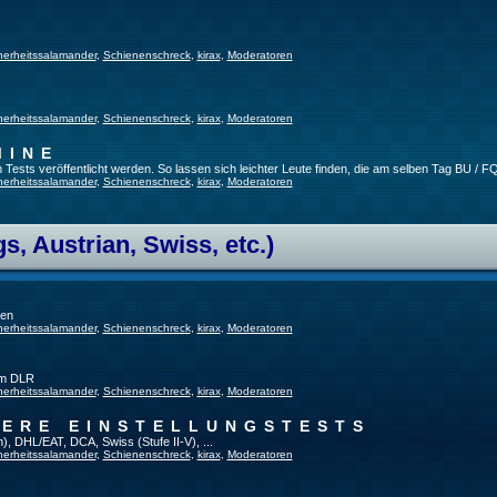
herheitssalamander
,
Schienenschreck
,
kirax
,
Moderatoren
herheitssalamander
,
Schienenschreck
,
kirax
,
Moderatoren
MINE
ests veröffentlicht werden. So lassen sich leichter Leute finden, die am selben Tag BU / FQ
herheitssalamander
,
Schienenschreck
,
kirax
,
Moderatoren
, Austrian, Swiss, etc.)
gen
herheitssalamander
,
Schienenschreck
,
kirax
,
Moderatoren
im DLR
herheitssalamander
,
Schienenschreck
,
kirax
,
Moderatoren
TERE EINSTELLUNGSTESTS
), DHL/EAT, DCA, Swiss (Stufe II-V), ...
herheitssalamander
,
Schienenschreck
,
kirax
,
Moderatoren