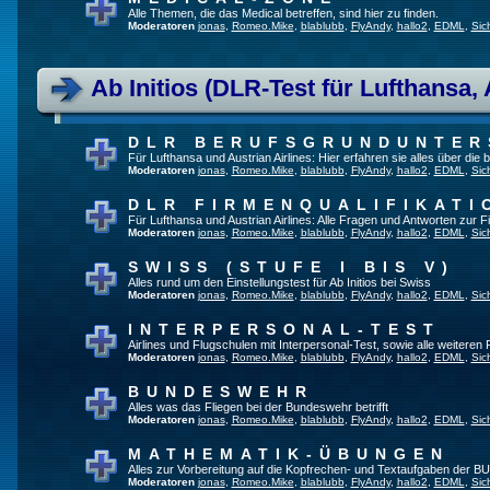
Alle Themen, die das Medical betreffen, sind hier zu finden.
Moderatoren
jonas
,
Romeo.Mike
,
blablubb
,
FlyAndy
,
hallo2
,
EDML
,
Sic
Ab Initios (DLR-Test für Lufthansa, 
DLR BERUFSGRUNDUNTE
Für Lufthansa und Austrian Airlines: Hier erfahren sie alles über die
Moderatoren
jonas
,
Romeo.Mike
,
blablubb
,
FlyAndy
,
hallo2
,
EDML
,
Sic
DLR FIRMENQUALIFIKATI
Für Lufthansa und Austrian Airlines: Alle Fragen und Antworten zur F
Moderatoren
jonas
,
Romeo.Mike
,
blablubb
,
FlyAndy
,
hallo2
,
EDML
,
Sic
SWISS (STUFE I BIS V)
Alles rund um den Einstellungstest für Ab Initios bei Swiss
Moderatoren
jonas
,
Romeo.Mike
,
blablubb
,
FlyAndy
,
hallo2
,
EDML
,
Sic
INTERPERSONAL-TEST
Airlines und Flugschulen mit Interpersonal-Test, sowie alle weiteren
Moderatoren
jonas
,
Romeo.Mike
,
blablubb
,
FlyAndy
,
hallo2
,
EDML
,
Sic
BUNDESWEHR
Alles was das Fliegen bei der Bundeswehr betrifft
Moderatoren
jonas
,
Romeo.Mike
,
blablubb
,
FlyAndy
,
hallo2
,
EDML
,
Sic
MATHEMATIK-ÜBUNGEN
Alles zur Vorbereitung auf die Kopfrechen- und Textaufgaben der BU
Moderatoren
jonas
,
Romeo.Mike
,
blablubb
,
FlyAndy
,
hallo2
,
EDML
,
Sic