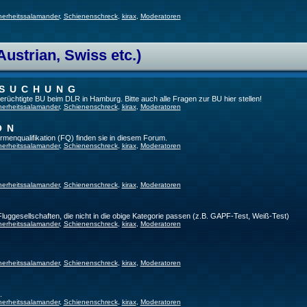
herheitssalamander
,
Schienenschreck
,
kirax
,
Moderatoren
Austrian, Swiss etc.)
RSUCHUNG
 berüchtigte BU beim DLR in Hamburg. Bitte auch alle Fragen zur BU hier stellen!
herheitssalamander
,
Schienenschreck
,
kirax
,
Moderatoren
ON
irmenqualifikation (FQ) finden sie in diesem Forum.
herheitssalamander
,
Schienenschreck
,
kirax
,
Moderatoren
herheitssalamander
,
Schienenschreck
,
kirax
,
Moderatoren
 Fluggesellschaften, die nicht in die obige Kategorie passen (z.B. GAPF-Test, Weiß-Test)
herheitssalamander
,
Schienenschreck
,
kirax
,
Moderatoren
herheitssalamander
,
Schienenschreck
,
kirax
,
Moderatoren
.
herheitssalamander
,
Schienenschreck
,
kirax
,
Moderatoren