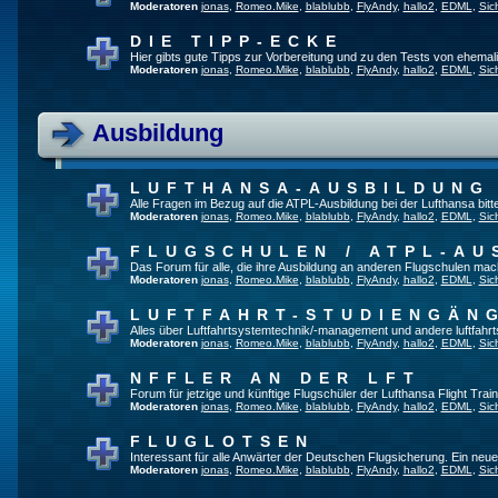
Moderatoren
jonas
,
Romeo.Mike
,
blablubb
,
FlyAndy
,
hallo2
,
EDML
,
Sic
DIE TIPP-ECKE
Hier gibts gute Tipps zur Vorbereitung und zu den Tests von ehema
Moderatoren
jonas
,
Romeo.Mike
,
blablubb
,
FlyAndy
,
hallo2
,
EDML
,
Sic
Ausbildung
LUFTHANSA-AUSBILDUNG
Alle Fragen im Bezug auf die ATPL-Ausbildung bei der Lufthansa bitte 
Moderatoren
jonas
,
Romeo.Mike
,
blablubb
,
FlyAndy
,
hallo2
,
EDML
,
Sic
FLUGSCHULEN / ATPL-AU
Das Forum für alle, die ihre Ausbildung an anderen Flugschulen mac
Moderatoren
jonas
,
Romeo.Mike
,
blablubb
,
FlyAndy
,
hallo2
,
EDML
,
Sic
LUFTFAHRT-STUDIENGÄN
Alles über Luftfahrtsystemtechnik/-management und andere luftfahr
Moderatoren
jonas
,
Romeo.Mike
,
blablubb
,
FlyAndy
,
hallo2
,
EDML
,
Sic
NFFLER AN DER LFT
Forum für jetzige und künftige Flugschüler der Lufthansa Flight Train
Moderatoren
jonas
,
Romeo.Mike
,
blablubb
,
FlyAndy
,
hallo2
,
EDML
,
Sic
FLUGLOTSEN
Interessant für alle Anwärter der Deutschen Flugsicherung. Ein neu
Moderatoren
jonas
,
Romeo.Mike
,
blablubb
,
FlyAndy
,
hallo2
,
EDML
,
Sic