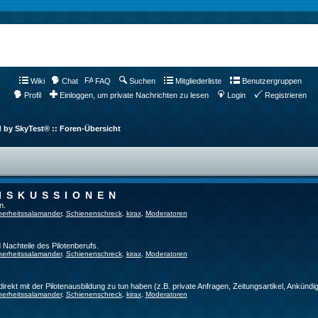
Wiki
Chat
FAQ
Suchen
Mitgliederliste
Benutzergruppen
Profil
Einloggen, um private Nachrichten zu lesen
Login
Registrieren
d by SkyTest® :: Foren-Übersicht
ISKUSSIONEN
n.
herheitssalamander
,
Schienenschreck
,
kirax
,
Moderatoren
 Nachteile des Pilotenberufs.
herheitssalamander
,
Schienenschreck
,
kirax
,
Moderatoren
direkt mit der Pilotenausbildung zu tun haben (z.B. private Anfragen, Zeitungsartikel, Ankündi
herheitssalamander
,
Schienenschreck
,
kirax
,
Moderatoren