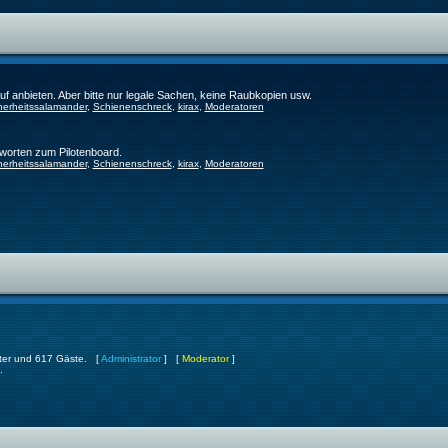
f anbieten. Aber bitte nur legale Sachen, keine Raubkopien usw.
herheitssalamander
,
Schienenschreck
,
kirax
,
Moderatoren
worten zum Pilotenboard.
herheitssalamander
,
Schienenschreck
,
kirax
,
Moderatoren
ckter und 617 Gäste. [
Administrator
] [
Moderator
]
.