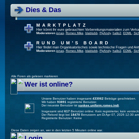
Dies & Das
MARKTPLATZ
Hier könnt ihr eure gebrauchten Vorbereitungsmaterialien zum Verkau
Moderatoren
jonas
,
Romeo.Mike
,
blablubb
,
FlyAndy
,
hallo2
,
EDML
,
Sic
RUND UM'S BOARD
Hier findet man Organisatorisches sowie technische Fragen und Ant
Moderatoren
jonas
,
Romeo.Mike
,
blablubb
,
FlyAndy
,
hallo2
,
EDML
,
Sic
Alle Foren als gelesen markieren
Wer ist online?
Unsere Benutzer haben insgesamt
433062
Beiträge geschrieben.
Wir haben
93891
registrierte Benutzer.
Der neueste Benutzer ist
yankee.uniform.romeo.indi
.
Insgesamt sind
617
Benutzer online: Kein registrierter, kein verste
Der Rekord liegt bei
18470
Benutzern am Di Apr 07, 2026 12:30 am
Registrierte Benutzer: Keine
Diese Daten zeigen an, wer in den letzten 5 Minuten online war.
Login