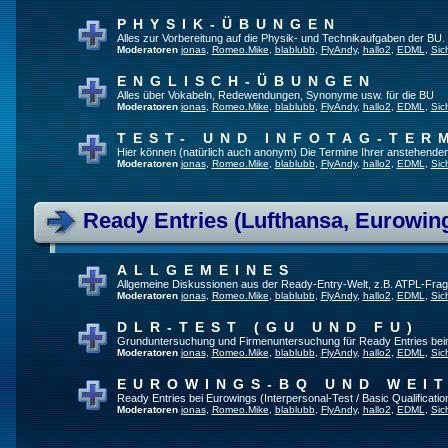
PHYSIK-ÜBUNGEN
Alles zur Vorbereitung auf die Physik- und Technikaufgaben der BU.
Moderatoren
jonas
,
Romeo.Mike
,
blablubb
,
FlyAndy
,
hallo2
,
EDML
,
Sic
ENGLISCH-ÜBUNGEN
Alles über Vokabeln, Redewendungen, Synonyme usw. für die BU
Moderatoren
jonas
,
Romeo.Mike
,
blablubb
,
FlyAndy
,
hallo2
,
EDML
,
Sic
TEST- UND INFOTAG-TER
Hier können (natürlich auch anonym) Die Termine Ihrer anstehenden T
Moderatoren
jonas
,
Romeo.Mike
,
blablubb
,
FlyAndy
,
hallo2
,
EDML
,
Sic
Ready Entries (Lufthansa, Eurowings
ALLGEMEINES
Allgemeine Diskussionen aus der Ready-Entry-Welt, z.B. ATPL-Fra
Moderatoren
jonas
,
Romeo.Mike
,
blablubb
,
FlyAndy
,
hallo2
,
EDML
,
Sic
DLR-TEST (GU UND FU)
Grunduntersuchung und Firmenuntersuchung für Ready Entries be
Moderatoren
jonas
,
Romeo.Mike
,
blablubb
,
FlyAndy
,
hallo2
,
EDML
,
Sic
EUROWINGS-BQ UND WEI
Ready Entries bei Eurowings (Interpersonal-Test / Basic Qualification
Moderatoren
jonas
,
Romeo.Mike
,
blablubb
,
FlyAndy
,
hallo2
,
EDML
,
Sic