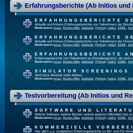
Erfahrungsberichte (Ab Initios und
ERFAHRUNGSBERICHTE D
Aktuelle und frühere Erfahrungsberichte von Teilnehmern der Beru
Moderatoren
jonas
,
Romeo.Mike
,
blablubb
,
FlyAndy
,
hallo2
,
EDML
,
Sic
ERFAHRUNGSBERICHTE D
Aktuelle und frühere Erfahrungsberichte von Teilnehmern der Firmen
Moderatoren
jonas
,
Romeo.Mike
,
blablubb
,
FlyAndy
,
hallo2
,
EDML
,
Sic
ERFAHRUNGSBERICHTE A
Erfahrungsberichte von Teilnehmern an Einstellungstests, die nich
Moderatoren
jonas
,
Romeo.Mike
,
blablubb
,
FlyAndy
,
hallo2
,
EDML
,
Sic
SIMULATOR SCREENINGS
SimCheck-Berichte vieler Airlines
Moderatoren
jonas
,
Romeo.Mike
,
blablubb
,
FlyAndy
,
hallo2
,
EDML
,
Sic
Testvorbereitung (Ab Initios und Re
SOFTWARE UND LITERAT
Welche Software, welche Bücher, welche anderen Hilfsmittel sind z
Moderatoren
jonas
,
Romeo.Mike
,
blablubb
,
FlyAndy
,
hallo2
,
EDML
,
Sic
KOMMERZIELLE VORBERE
Hier gibt's u.a. (subjektive) Erfahrungsberichte zu BU- und FQ-Vor