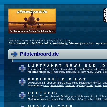
Aktuelles Datum und Uhrzeit: Fr Aug 07, 2026 11:10 pm
Pilotenboard.de :: DLR-Test Infos, Ausbildung, Erfahrungsberichte :: operate
Pilotenboard.de
LUFTFAHRT-NEWS UND -D
Forum für Luftfahrt-Nachrichten und die dazugehörigen Diskussione
Moderatoren
jonas
,
Romeo.Mike
,
blablubb
,
FlyAndy
,
hallo2
,
EDML
,
Sic
BERUFSBILD PILOT
Diskussion z.B. über den Berufsalltag eines Piloten oder die Vor- und
Moderatoren
jonas
,
Romeo.Mike
,
blablubb
,
FlyAndy
,
hallo2
,
EDML
,
Sic
OFFTOPIC
In diesem Forum sollten alle Beiträge geschrieben werde, die nichts 
Moderatoren
jonas
,
Romeo.Mike
,
blablubb
,
FlyAndy
,
hallo2
,
EDML
,
Sic
MEDICAL-ZONE