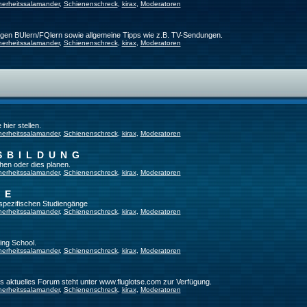
herheitssalamander
,
Schienenschreck
,
kirax
,
Moderatoren
ligen BUlern/FQlern sowie allgemeine Tipps wie z.B. TV-Sendungen.
herheitssalamander
,
Schienenschreck
,
kirax
,
Moderatoren
hier stellen.
herheitssalamander
,
Schienenschreck
,
kirax
,
Moderatoren
SBILDUNG
hen oder dies planen.
herheitssalamander
,
Schienenschreck
,
kirax
,
Moderatoren
GE
tspezifischen Studiengänge
herheitssalamander
,
Schienenschreck
,
kirax
,
Moderatoren
ing School.
herheitssalamander
,
Schienenschreck
,
kirax
,
Moderatoren
es aktuelles Forum steht unter www.fluglotse.com zur Verfügung.
herheitssalamander
,
Schienenschreck
,
kirax
,
Moderatoren