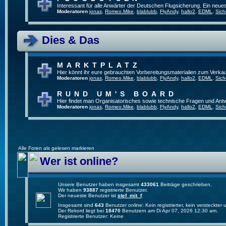
Interessant für alle Anwärter der Deutschen Flugsicherung. Ein neue
Moderatoren
jonas
,
Romeo.Mike
,
blablubb
,
FlyAndy
,
hallo2
,
EDML
,
Sich
Dies & Das
MARKTPLATZ
Hier könnt ihr eure gebrauchten Vorbereitungsmaterialien zum Verkau
Moderatoren
jonas
,
Romeo.Mike
,
blablubb
,
FlyAndy
,
hallo2
,
EDML
,
Sich
RUND UM'S BOARD
Hier findet man Organisatorisches sowie technische Fragen und Ant
Moderatoren
jonas
,
Romeo.Mike
,
blablubb
,
FlyAndy
,
hallo2
,
EDML
,
Sich
Alle Foren als gelesen markieren
Wer ist online?
Unsere Benutzer haben insgesamt
433061
Beiträge geschrieben.
Wir haben
93887
registrierte Benutzer.
Der neueste Benutzer ist
stef_mit_f
.
Insgesamt sind
643
Benutzer online: Kein registrierter, kein versteckte
Der Rekord liegt bei
18470
Benutzern am Di Apr 07, 2026 12:30 am.
Registrierte Benutzer: Keine