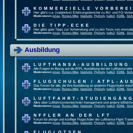
KOMMERZIELLE VORBERE
Hier gibt's u.a. (subjektive) Erfahrungsberichte zu BU- und FQ-Vorb
Moderatoren
jonas
,
Romeo.Mike
,
blablubb
,
FlyAndy
,
hallo2
,
EDML
,
Sich
DIE TIPP-ECKE
Hier gibts gute Tipps zur Vorbereitung und zu den Tests von ehemal
Moderatoren
jonas
,
Romeo.Mike
,
blablubb
,
FlyAndy
,
hallo2
,
EDML
,
Sich
Ausbildung
LUFTHANSA-AUSBILDUNG
Alle Fragen im Bezug auf die ATPL-Ausbildung bei der Lufthansa bitte h
Moderatoren
jonas
,
Romeo.Mike
,
blablubb
,
FlyAndy
,
hallo2
,
EDML
,
Sich
FLUGSCHULEN / ATPL-AU
Das Forum für alle, die ihre Ausbildung an anderen Flugschulen mach
Moderatoren
jonas
,
Romeo.Mike
,
blablubb
,
FlyAndy
,
hallo2
,
EDML
,
Sich
LUFTFAHRT-STUDIENGÄN
Alles über Luftfahrtsystemtechnik/-management und andere luftfahrt
Moderatoren
jonas
,
Romeo.Mike
,
blablubb
,
FlyAndy
,
hallo2
,
EDML
,
Sich
NFFLER AN DER LFT
Forum für jetzige und künftige Flugschüler der Lufthansa Flight Train
Moderatoren
jonas
,
Romeo.Mike
,
blablubb
,
FlyAndy
,
hallo2
,
EDML
,
Sich
FLUGLOTSEN