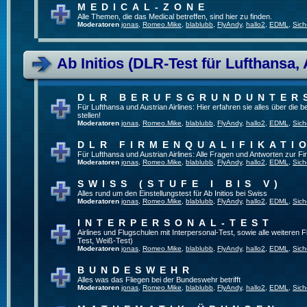
MEDICAL-ZONE
Alle Themen, die das Medical betreffen, sind hier zu finden.
Moderatoren
jonas
,
Romeo.Mike
,
blablubb
,
FlyAndy
,
hallo2
,
EDML
,
Sich
Ab Initios (DLR-Test für Lufthansa, 
DLR BERUFSGRUNDUNTER
Für Lufthansa und Austrian Airlines: Hier erfahren sie alles über die
stellen!
Moderatoren
jonas
,
Romeo.Mike
,
blablubb
,
FlyAndy
,
hallo2
,
EDML
,
Sich
DLR FIRMENQUALIFIKATI
Für Lufthansa und Austrian Airlines: Alle Fragen und Antworten zur Fi
Moderatoren
jonas
,
Romeo.Mike
,
blablubb
,
FlyAndy
,
hallo2
,
EDML
,
Sich
SWISS (STUFE I BIS V)
Alles rund um den Einstellungstest für Ab Initios bei Swiss
Moderatoren
jonas
,
Romeo.Mike
,
blablubb
,
FlyAndy
,
hallo2
,
EDML
,
Sich
INTERPERSONAL-TEST
Airlines und Flugschulen mit Interpersonal-Test, sowie alle weiteren 
Test, Weiß-Test)
Moderatoren
jonas
,
Romeo.Mike
,
blablubb
,
FlyAndy
,
hallo2
,
EDML
,
Sich
BUNDESWEHR
Alles was das Fliegen bei der Bundeswehr betrifft
Moderatoren
jonas
,
Romeo.Mike
,
blablubb
,
FlyAndy
,
hallo2
,
EDML
,
Sich