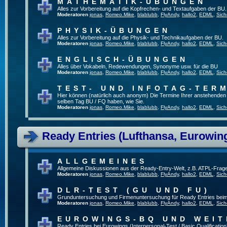
MATHEMATIK-ÜBUNGEN
Alles zur Vorbereitung auf die Kopfrechen- und Textaufgaben der BU.
Moderatoren
jonas
,
Romeo.Mike
,
blablubb
,
FlyAndy
,
hallo2
,
EDML
,
Sich
PHYSIK-ÜBUNGEN
Alles zur Vorbereitung auf die Physik- und Technikaufgaben der BU.
Moderatoren
jonas
,
Romeo.Mike
,
blablubb
,
FlyAndy
,
hallo2
,
EDML
,
Sich
ENGLISCH-ÜBUNGEN
Alles über Vokabeln, Redewendungen, Synonyme usw. für die BU
Moderatoren
jonas
,
Romeo.Mike
,
blablubb
,
FlyAndy
,
hallo2
,
EDML
,
Sich
TEST- UND INFOTAG-TER
Hier können (natürlich auch anonym) Die Termine Ihrer anstehenden Te
selben Tag BU / FQ haben, wie Sie.
Moderatoren
jonas
,
Romeo.Mike
,
blablubb
,
FlyAndy
,
hallo2
,
EDML
,
Sich
Ready Entries (Lufthansa, Eurowings
ALLGEMEINES
Allgemeine Diskussionen aus der Ready-Entry-Welt, z.B. ATPL-Frag
Moderatoren
jonas
,
Romeo.Mike
,
blablubb
,
FlyAndy
,
hallo2
,
EDML
,
Sich
DLR-TEST (GU UND FU)
Grunduntersuchung und Firmenuntersuchung für Ready Entries bei
Moderatoren
jonas
,
Romeo.Mike
,
blablubb
,
FlyAndy
,
hallo2
,
EDML
,
Sich
EUROWINGS-BQ UND WEIT
Ready Entries bei Eurowings (Interpersonal-Test / Basic Qualification