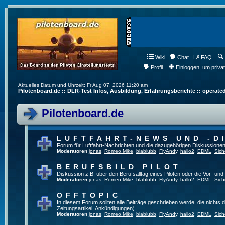
Wiki
Chat
FAQ
Profil
Einloggen, um priva
Aktuelles Datum und Uhrzeit: Fr Aug 07, 2026 11:20 am
Pilotenboard.de :: DLR-Test Infos, Ausbildung, Erfahrungsberichte :: operate
Pilotenboard.de
LUFTFAHRT-NEWS UND -D
Forum für Luftfahrt-Nachrichten und die dazugehörigen Diskussionen
Moderatoren
jonas
,
Romeo.Mike
,
blablubb
,
FlyAndy
,
hallo2
,
EDML
,
Sich
BERUFSBILD PILOT
Diskussion z.B. über den Berufsalltag eines Piloten oder die Vor- und
Moderatoren
jonas
,
Romeo.Mike
,
blablubb
,
FlyAndy
,
hallo2
,
EDML
,
Sich
OFFTOPIC
In diesem Forum sollten alle Beiträge geschrieben werde, die nichts d
Zeitungsartikel, Ankündigungen).
Moderatoren
jonas
,
Romeo.Mike
,
blablubb
,
FlyAndy
,
hallo2
,
EDML
,
Sich