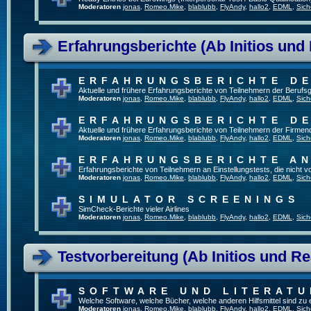
Moderatoren
jonas
,
Romeo.Mike
,
blablubb
,
FlyAndy
,
hallo2
,
EDML
,
Sich
Erfahrungsberichte (Ab Initios und
ERFAHRUNGSBERICHTE DE
Aktuelle und frühere Erfahrungsberichte von Teilnehmern der Beruf
Moderatoren
jonas
,
Romeo.Mike
,
blablubb
,
FlyAndy
,
hallo2
,
EDML
,
Sich
ERFAHRUNGSBERICHTE DE
Aktuelle und frühere Erfahrungsberichte von Teilnehmern der Firmenq
Moderatoren
jonas
,
Romeo.Mike
,
blablubb
,
FlyAndy
,
hallo2
,
EDML
,
Sich
ERFAHRUNGSBERICHTE A
Erfahrungsberichte von Teilnehmern an Einstellungstests, die nicht
Moderatoren
jonas
,
Romeo.Mike
,
blablubb
,
FlyAndy
,
hallo2
,
EDML
,
Sich
SIMULATOR SCREENINGS
SimCheck-Berichte vieler Airlines
Moderatoren
jonas
,
Romeo.Mike
,
blablubb
,
FlyAndy
,
hallo2
,
EDML
,
Sich
Testvorbereitung (Ab Initios und Re
SOFTWARE UND LITERATU
Welche Software, welche Bücher, welche anderen Hilfsmittel sind zu
Moderatoren
jonas
,
Romeo.Mike
,
blablubb
,
FlyAndy
,
hallo2
,
EDML
,
Sich