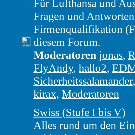
Für Lufthansa und Aust
Fragen und Antworten
Firmenqualifikation (F
diesem Forum.
Moderatoren
jonas
,
R
FlyAndy
,
hallo2
,
ED
Sicherheitssalamander
kirax
,
Moderatoren
Swiss (Stufe I bis V)
Alles rund um den Eins