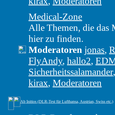
kirax
,
Moderatoren
Medical-Zone
Alle Themen, die das M
hier zu finden.
Moderatoren
jonas
,
R
FlyAndy
,
hallo2
,
ED
Sicherheitssalamander
kirax
,
Moderatoren
Ab Initios (DLR-Test für Lufthansa, Austrian, Swiss etc.)