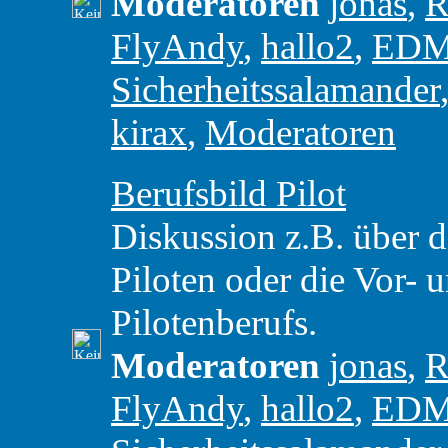
Moderatoren
jonas
,
R
FlyAndy
,
hallo2
,
ED
Sicherheitssalamander
kirax
,
Moderatoren
Berufsbild Pilot
Diskussion z.B. über d
Piloten oder die Vor- 
Pilotenberufs.
Moderatoren
jonas
,
R
FlyAndy
,
hallo2
,
ED