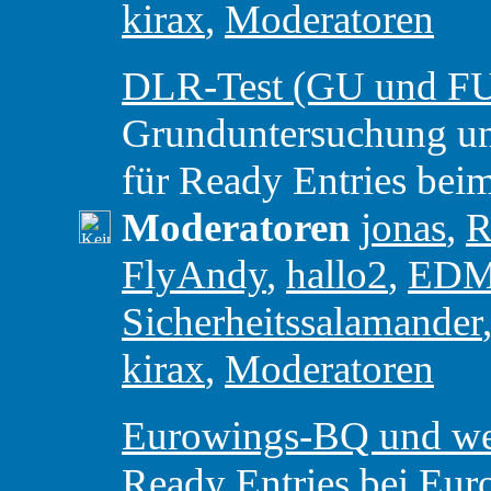
kirax
,
Moderatoren
DLR-Test (GU und F
Grunduntersuchung u
für Ready Entries be
Moderatoren
jonas
,
R
FlyAndy
,
hallo2
,
ED
Sicherheitssalamander
kirax
,
Moderatoren
Eurowings-BQ und weit
Ready Entries bei Eur