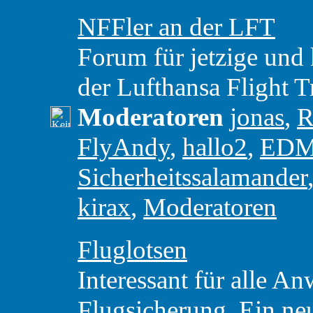
NFFler an der LFT
Forum für jetzige und 
der Lufthansa Flight T
Moderatoren
jonas
,
R
FlyAndy
,
hallo2
,
ED
Sicherheitssalamander
kirax
,
Moderatoren
Fluglotsen
Interessant für alle A
Flugsicherung. Ein ne