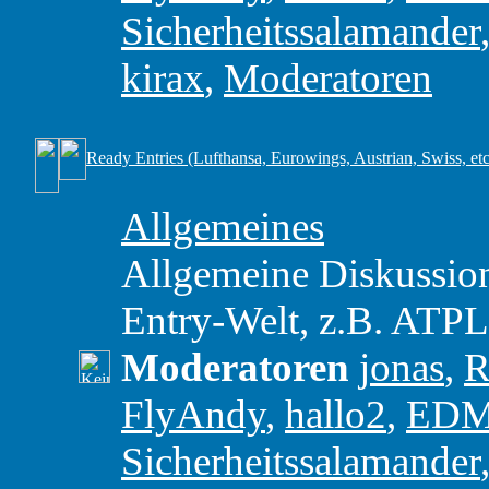
Sicherheitssalamander
kirax
,
Moderatoren
Ready Entries (Lufthansa, Eurowings, Austrian, Swiss, etc
Allgemeines
Allgemeine Diskussio
Entry-Welt, z.B. ATP
Moderatoren
jonas
,
R
FlyAndy
,
hallo2
,
ED
Sicherheitssalamander