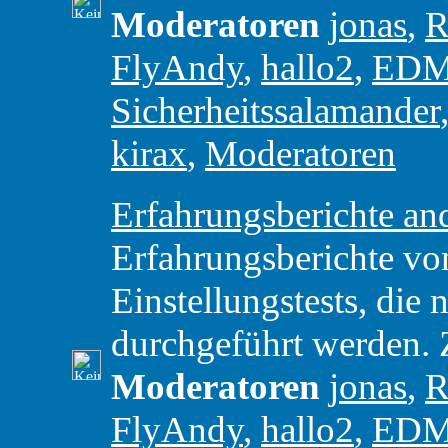
Moderatoren
jonas
,
R
FlyAndy
,
hallo2
,
ED
Sicherheitssalamander
kirax
,
Moderatoren
Erfahrungsberichte and
Erfahrungsberichte vo
Einstellungstests, di
durchgeführt werden.
Moderatoren
jonas
,
R
FlyAndy
,
hallo2
,
ED