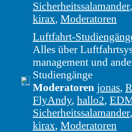
Sicherheitssalamander
kirax
,
Moderatoren
Luftfahrt-Studiengäng
Alles über Luftfahrtsy
management und andere
Studiengänge
Moderatoren
jonas
,
R
FlyAndy
,
hallo2
,
ED
Sicherheitssalamander
kirax
,
Moderatoren