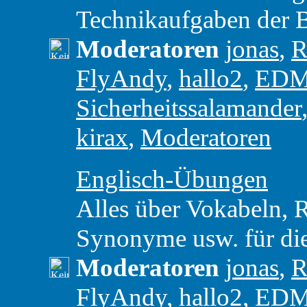
Technikaufgaben der 
Moderatoren
jonas
,
R
FlyAndy
,
hallo2
,
ED
Sicherheitssalamander
kirax
,
Moderatoren
Englisch-Übungen
Alles über Vokabeln,
Synonyme usw. für di
Moderatoren
jonas
,
R
FlyAndy
,
hallo2
,
ED