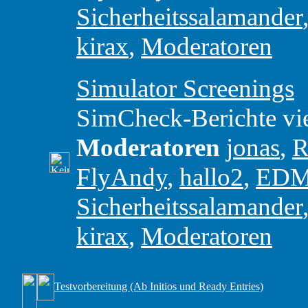
Sicherheitssalamander
kirax
,
Moderatoren
Simulator Screenings
SimCheck-Berichte vie
Moderatoren
jonas
,
R
FlyAndy
,
hallo2
,
ED
Sicherheitssalamander
kirax
,
Moderatoren
Testvorbereitung (Ab Initios und Ready Entries)