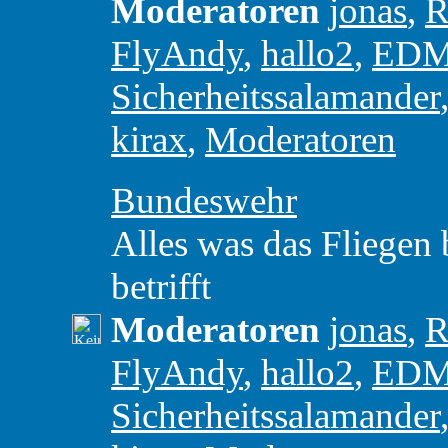
Moderatoren
jonas
,
R
FlyAndy
,
hallo2
,
ED
Sicherheitssalamander
kirax
,
Moderatoren
Bundeswehr
Alles was das Fliegen
betrifft
Moderatoren
jonas
,
R
FlyAndy
,
hallo2
,
ED
Sicherheitssalamander