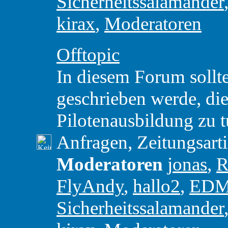
Sicherheitssalamander
kirax
,
Moderatoren
Offtopic
In diesem Forum sollte
geschrieben werde, die 
Pilotenausbildung zu t
Anfragen, Zeitungsart
Moderatoren
jonas
,
R
FlyAndy
,
hallo2
,
ED
Sicherheitssalamander