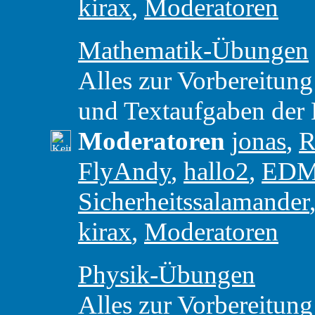
kirax
,
Moderatoren
Mathematik-Übungen
Alles zur Vorbereitung
und Textaufgaben der
Moderatoren
jonas
,
R
FlyAndy
,
hallo2
,
ED
Sicherheitssalamander
kirax
,
Moderatoren
Physik-Übungen
Alles zur Vorbereitung