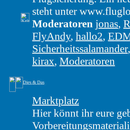
steht unter www.flugl
Moderatoren
jonas
,
R
FlyAndy
,
hallo2
,
ED
Sicherheitssalamander
kirax
,
Moderatoren
Dies & Das
Marktplatz
Hier könnt ihr eure ge
Vorbereitungsmaterial