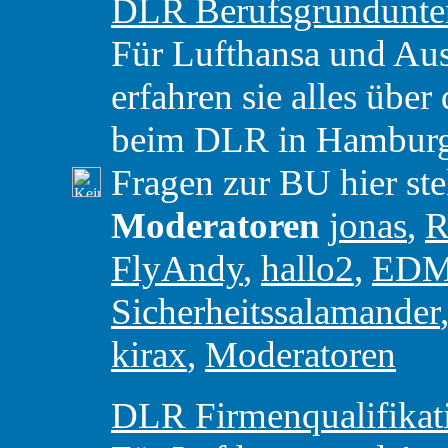
DLR Berufsgrundunte
Für Lufthansa und Aust
erfahren sie alles über
beim DLR in Hamburg. 
Fragen zur BU hier ste
Moderatoren
jonas
,
R
FlyAndy
,
hallo2
,
ED
Sicherheitssalamander
kirax
,
Moderatoren
DLR Firmenqualifikat