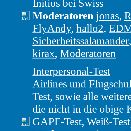
Initios bei Swiss
Moderatoren
jonas
,
R
FlyAndy
,
hallo2
,
ED
Sicherheitssalamander
kirax
,
Moderatoren
Interpersonal-Test
Airlines und Flugschul
Test, sowie alle weiter
die nicht in die obige 
GAPF-Test, Weiß-Test