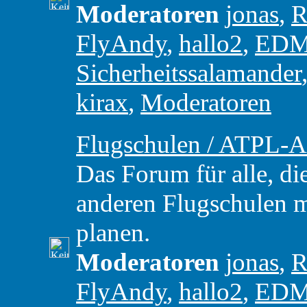
Moderatoren
jonas
,
R
FlyAndy
,
hallo2
,
ED
Sicherheitssalamander
kirax
,
Moderatoren
Flugschulen / ATPL-A
Das Forum für alle, di
anderen Flugschulen m
planen.
Moderatoren
jonas
,
R
FlyAndy
,
hallo2
,
ED