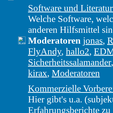
Software und Literatu
Welche Software, wel
anderen Hilfsmittel si
Moderatoren
jonas
,
R
FlyAndy
,
hallo2
,
ED
Sicherheitssalamander
kirax
,
Moderatoren
Kommerzielle Vorbere
Hier gibt's u.a. (subjek
Erfahrungsberichte z