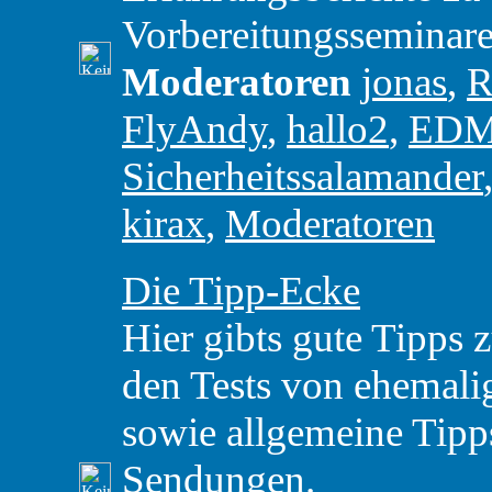
Vorbereitungsseminare
Moderatoren
jonas
,
R
FlyAndy
,
hallo2
,
ED
Sicherheitssalamander
kirax
,
Moderatoren
Die Tipp-Ecke
Hier gibts gute Tipps 
den Tests von ehemal
sowie allgemeine Tipp
Sendungen.