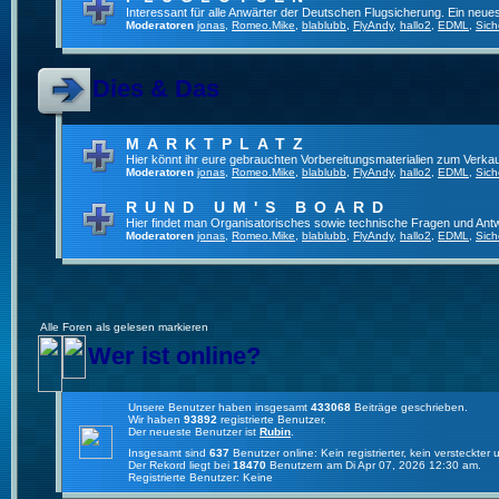
Interessant für alle Anwärter der Deutschen Flugsicherung. Ein neue
Moderatoren
jonas
,
Romeo.Mike
,
blablubb
,
FlyAndy
,
hallo2
,
EDML
,
Sich
Dies & Das
MARKTPLATZ
Hier könnt ihr eure gebrauchten Vorbereitungsmaterialien zum Verkau
Moderatoren
jonas
,
Romeo.Mike
,
blablubb
,
FlyAndy
,
hallo2
,
EDML
,
Sich
RUND UM'S BOARD
Hier findet man Organisatorisches sowie technische Fragen und Ant
Moderatoren
jonas
,
Romeo.Mike
,
blablubb
,
FlyAndy
,
hallo2
,
EDML
,
Sich
Alle Foren als gelesen markieren
Wer ist online?
Unsere Benutzer haben insgesamt
433068
Beiträge geschrieben.
Wir haben
93892
registrierte Benutzer.
Der neueste Benutzer ist
Rubin
.
Insgesamt sind
637
Benutzer online: Kein registrierter, kein versteckte
Der Rekord liegt bei
18470
Benutzern am Di Apr 07, 2026 12:30 am.
Registrierte Benutzer: Keine