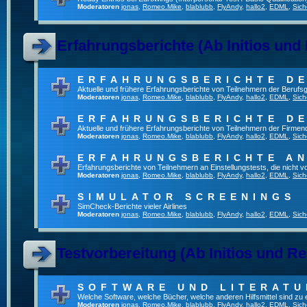
Moderatoren
jonas
,
Romeo.Mike
,
blablubb
,
FlyAndy
,
hallo2
,
EDML
,
Sich
Erfahrungsberichte (Ab Initios und
ERFAHRUNGSBERICHTE DE
Aktuelle und frühere Erfahrungsberichte von Teilnehmern der Beruf
Moderatoren
jonas
,
Romeo.Mike
,
blablubb
,
FlyAndy
,
hallo2
,
EDML
,
Sich
ERFAHRUNGSBERICHTE DE
Aktuelle und frühere Erfahrungsberichte von Teilnehmern der Firmenq
Moderatoren
jonas
,
Romeo.Mike
,
blablubb
,
FlyAndy
,
hallo2
,
EDML
,
Sich
ERFAHRUNGSBERICHTE A
Erfahrungsberichte von Teilnehmern an Einstellungstests, die nicht
Moderatoren
jonas
,
Romeo.Mike
,
blablubb
,
FlyAndy
,
hallo2
,
EDML
,
Sich
SIMULATOR SCREENINGS
SimCheck-Berichte vieler Airlines
Moderatoren
jonas
,
Romeo.Mike
,
blablubb
,
FlyAndy
,
hallo2
,
EDML
,
Sich
Testvorbereitung (Ab Initios und Re
SOFTWARE UND LITERATU
Welche Software, welche Bücher, welche anderen Hilfsmittel sind zu
Moderatoren
jonas
,
Romeo.Mike
,
blablubb
,
FlyAndy
,
hallo2
,
EDML
,
Sich