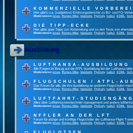
KOMMERZIELLE VORBERE
Hier gibt's u.a. (subjektive) Erfahrungsberichte zu BU- und FQ-Vorb
Moderatoren
jonas
,
Romeo.Mike
,
blablubb
,
FlyAndy
,
hallo2
,
EDML
,
Sich
DIE TIPP-ECKE
Hier gibts gute Tipps zur Vorbereitung und zu den Tests von ehemal
Moderatoren
jonas
,
Romeo.Mike
,
blablubb
,
FlyAndy
,
hallo2
,
EDML
,
Sich
Ausbildung
LUFTHANSA-AUSBILDUNG
Alle Fragen im Bezug auf die ATPL-Ausbildung bei der Lufthansa bitte h
Moderatoren
jonas
,
Romeo.Mike
,
blablubb
,
FlyAndy
,
hallo2
,
EDML
,
Sich
FLUGSCHULEN / ATPL-AU
Das Forum für alle, die ihre Ausbildung an anderen Flugschulen mach
Moderatoren
jonas
,
Romeo.Mike
,
blablubb
,
FlyAndy
,
hallo2
,
EDML
,
Sich
LUFTFAHRT-STUDIENGÄN
Alles über Luftfahrtsystemtechnik/-management und andere luftfahrt
Moderatoren
jonas
,
Romeo.Mike
,
blablubb
,
FlyAndy
,
hallo2
,
EDML
,
Sich
NFFLER AN DER LFT
Forum für jetzige und künftige Flugschüler der Lufthansa Flight Train
Moderatoren
jonas
,
Romeo.Mike
,
blablubb
,
FlyAndy
,
hallo2
,
EDML
,
Sich
FLUGLOTSEN