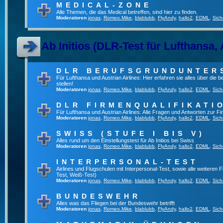
MEDICAL-ZONE
Alle Themen, die das Medical betreffen, sind hier zu finden.
Moderatoren
jonas
,
Romeo.Mike
,
blablubb
,
FlyAndy
,
hallo2
,
EDML
,
Sich
Ab Initios (DLR-Test für Lufthansa, 
DLR BERUFSGRUNDUNTER
Für Lufthansa und Austrian Airlines: Hier erfahren sie alles über die
stellen!
Moderatoren
jonas
,
Romeo.Mike
,
blablubb
,
FlyAndy
,
hallo2
,
EDML
,
Sich
DLR FIRMENQUALIFIKATI
Für Lufthansa und Austrian Airlines: Alle Fragen und Antworten zur Fi
Moderatoren
jonas
,
Romeo.Mike
,
blablubb
,
FlyAndy
,
hallo2
,
EDML
,
Sich
SWISS (STUFE I BIS V)
Alles rund um den Einstellungstest für Ab Initios bei Swiss
Moderatoren
jonas
,
Romeo.Mike
,
blablubb
,
FlyAndy
,
hallo2
,
EDML
,
Sich
INTERPERSONAL-TEST
Airlines und Flugschulen mit Interpersonal-Test, sowie alle weiteren 
Test, Weiß-Test)
Moderatoren
jonas
,
Romeo.Mike
,
blablubb
,
FlyAndy
,
hallo2
,
EDML
,
Sich
BUNDESWEHR
Alles was das Fliegen bei der Bundeswehr betrifft
Moderatoren
jonas
,
Romeo.Mike
,
blablubb
,
FlyAndy
,
hallo2
,
EDML
,
Sich