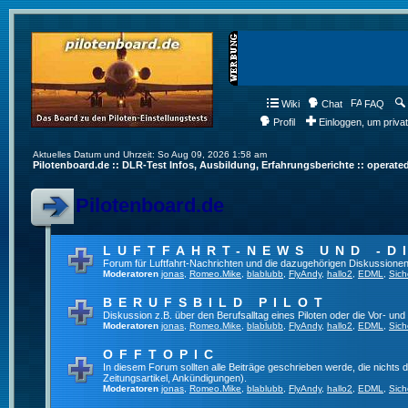
Wiki
Chat
FAQ
Profil
Einloggen, um priva
Aktuelles Datum und Uhrzeit: So Aug 09, 2026 1:58 am
Pilotenboard.de :: DLR-Test Infos, Ausbildung, Erfahrungsberichte :: operate
Pilotenboard.de
LUFTFAHRT-NEWS UND -D
Forum für Luftfahrt-Nachrichten und die dazugehörigen Diskussionen
Moderatoren
jonas
,
Romeo.Mike
,
blablubb
,
FlyAndy
,
hallo2
,
EDML
,
Sich
BERUFSBILD PILOT
Diskussion z.B. über den Berufsalltag eines Piloten oder die Vor- und
Moderatoren
jonas
,
Romeo.Mike
,
blablubb
,
FlyAndy
,
hallo2
,
EDML
,
Sich
OFFTOPIC
In diesem Forum sollten alle Beiträge geschrieben werde, die nichts d
Zeitungsartikel, Ankündigungen).
Moderatoren
jonas
,
Romeo.Mike
,
blablubb
,
FlyAndy
,
hallo2
,
EDML
,
Sich