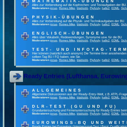
MATHEMATIK-ÜBUNGEN
Alles zur Vorbereitung auf die Kopfrechen- und Textaufgaben der BU.
Moderatoren
jonas
,
Romeo.Mike
,
blablubb
,
FlyAndy
,
hallo2
,
EDML
,
Sich
PHYSIK-ÜBUNGEN
Alles zur Vorbereitung auf die Physik- und Technikaufgaben der BU.
Moderatoren
jonas
,
Romeo.Mike
,
blablubb
,
FlyAndy
,
hallo2
,
EDML
,
Sich
ENGLISCH-ÜBUNGEN
Alles über Vokabeln, Redewendungen, Synonyme usw. für die BU
Moderatoren
jonas
,
Romeo.Mike
,
blablubb
,
FlyAndy
,
hallo2
,
EDML
,
Sich
TEST- UND INFOTAG-TER
Hier können (natürlich auch anonym) Die Termine Ihrer anstehenden Te
selben Tag BU / FQ haben, wie Sie.
Moderatoren
jonas
,
Romeo.Mike
,
blablubb
,
FlyAndy
,
hallo2
,
EDML
,
Sich
Ready Entries (Lufthansa, Eurowings
ALLGEMEINES
Allgemeine Diskussionen aus der Ready-Entry-Welt, z.B. ATPL-Frag
Moderatoren
jonas
,
Romeo.Mike
,
blablubb
,
FlyAndy
,
hallo2
,
EDML
,
Sich
DLR-TEST (GU UND FU)
Grunduntersuchung und Firmenuntersuchung für Ready Entries bei
Moderatoren
jonas
,
Romeo.Mike
,
blablubb
,
FlyAndy
,
hallo2
,
EDML
,
Sich
EUROWINGS-BQ UND WEIT
Ready Entries bei Eurowings (Interpersonal-Test / Basic Qualification