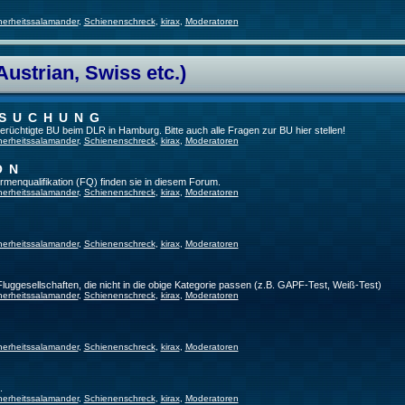
herheitssalamander
,
Schienenschreck
,
kirax
,
Moderatoren
Austrian, Swiss etc.)
RSUCHUNG
 berüchtigte BU beim DLR in Hamburg. Bitte auch alle Fragen zur BU hier stellen!
herheitssalamander
,
Schienenschreck
,
kirax
,
Moderatoren
ON
irmenqualifikation (FQ) finden sie in diesem Forum.
herheitssalamander
,
Schienenschreck
,
kirax
,
Moderatoren
herheitssalamander
,
Schienenschreck
,
kirax
,
Moderatoren
 Fluggesellschaften, die nicht in die obige Kategorie passen (z.B. GAPF-Test, Weiß-Test)
herheitssalamander
,
Schienenschreck
,
kirax
,
Moderatoren
herheitssalamander
,
Schienenschreck
,
kirax
,
Moderatoren
.
herheitssalamander
,
Schienenschreck
,
kirax
,
Moderatoren