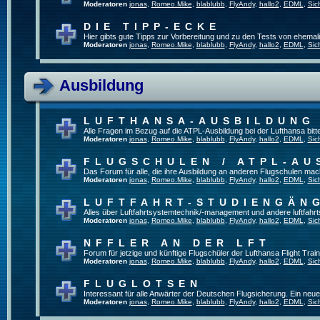
Moderatoren
jonas
,
Romeo.Mike
,
blablubb
,
FlyAndy
,
hallo2
,
EDML
,
Sic
DIE TIPP-ECKE
Hier gibts gute Tipps zur Vorbereitung und zu den Tests von ehema
Moderatoren
jonas
,
Romeo.Mike
,
blablubb
,
FlyAndy
,
hallo2
,
EDML
,
Sic
Ausbildung
LUFTHANSA-AUSBILDUNG
Alle Fragen im Bezug auf die ATPL-Ausbildung bei der Lufthansa bitte 
Moderatoren
jonas
,
Romeo.Mike
,
blablubb
,
FlyAndy
,
hallo2
,
EDML
,
Sic
FLUGSCHULEN / ATPL-AU
Das Forum für alle, die ihre Ausbildung an anderen Flugschulen mac
Moderatoren
jonas
,
Romeo.Mike
,
blablubb
,
FlyAndy
,
hallo2
,
EDML
,
Sic
LUFTFAHRT-STUDIENGÄN
Alles über Luftfahrtsystemtechnik/-management und andere luftfahr
Moderatoren
jonas
,
Romeo.Mike
,
blablubb
,
FlyAndy
,
hallo2
,
EDML
,
Sic
NFFLER AN DER LFT
Forum für jetzige und künftige Flugschüler der Lufthansa Flight Train
Moderatoren
jonas
,
Romeo.Mike
,
blablubb
,
FlyAndy
,
hallo2
,
EDML
,
Sic
FLUGLOTSEN
Interessant für alle Anwärter der Deutschen Flugsicherung. Ein neu
Moderatoren
jonas
,
Romeo.Mike
,
blablubb
,
FlyAndy
,
hallo2
,
EDML
,
Sic