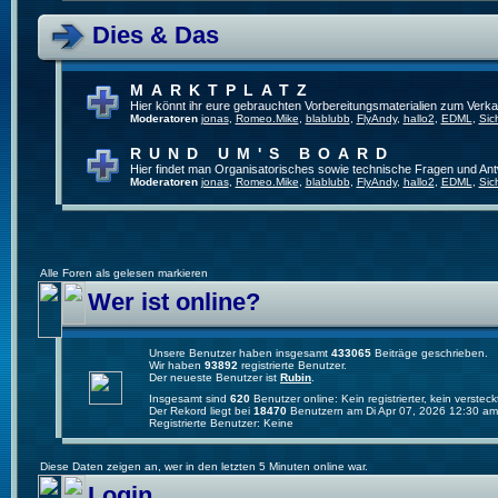
Dies & Das
MARKTPLATZ
Hier könnt ihr eure gebrauchten Vorbereitungsmaterialien zum Verkau
Moderatoren
jonas
,
Romeo.Mike
,
blablubb
,
FlyAndy
,
hallo2
,
EDML
,
Sic
RUND UM'S BOARD
Hier findet man Organisatorisches sowie technische Fragen und Ant
Moderatoren
jonas
,
Romeo.Mike
,
blablubb
,
FlyAndy
,
hallo2
,
EDML
,
Sic
Alle Foren als gelesen markieren
Wer ist online?
Unsere Benutzer haben insgesamt
433065
Beiträge geschrieben.
Wir haben
93892
registrierte Benutzer.
Der neueste Benutzer ist
Rubin
.
Insgesamt sind
620
Benutzer online: Kein registrierter, kein verste
Der Rekord liegt bei
18470
Benutzern am Di Apr 07, 2026 12:30 am
Registrierte Benutzer: Keine
Diese Daten zeigen an, wer in den letzten 5 Minuten online war.
Login