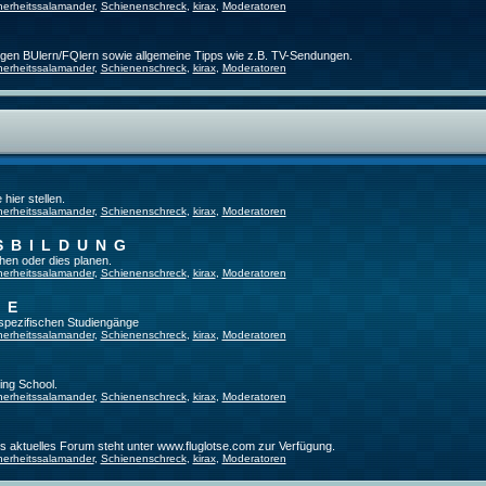
herheitssalamander
,
Schienenschreck
,
kirax
,
Moderatoren
ligen BUlern/FQlern sowie allgemeine Tipps wie z.B. TV-Sendungen.
herheitssalamander
,
Schienenschreck
,
kirax
,
Moderatoren
hier stellen.
herheitssalamander
,
Schienenschreck
,
kirax
,
Moderatoren
SBILDUNG
hen oder dies planen.
herheitssalamander
,
Schienenschreck
,
kirax
,
Moderatoren
GE
tspezifischen Studiengänge
herheitssalamander
,
Schienenschreck
,
kirax
,
Moderatoren
ing School.
herheitssalamander
,
Schienenschreck
,
kirax
,
Moderatoren
es aktuelles Forum steht unter www.fluglotse.com zur Verfügung.
herheitssalamander
,
Schienenschreck
,
kirax
,
Moderatoren