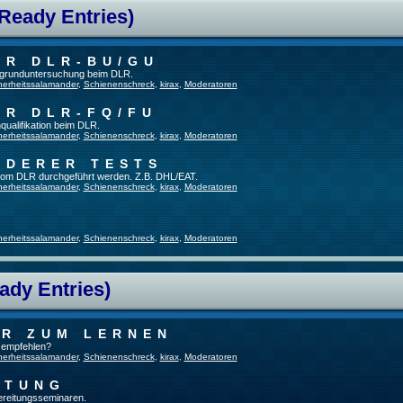
 Ready Entries)
ER DLR-BU/GU
fsgrunduntersuchung beim DLR.
herheitssalamander
,
Schienenschreck
,
kirax
,
Moderatoren
ER DLR-FQ/FU
qualifikation beim DLR.
herheitssalamander
,
Schienenschreck
,
kirax
,
Moderatoren
NDERER TESTS
t vom DLR durchgeführt werden. Z.B. DHL/EAT.
herheitssalamander
,
Schienenschreck
,
kirax
,
Moderatoren
herheitssalamander
,
Schienenschreck
,
kirax
,
Moderatoren
ady Entries)
UR ZUM LERNEN
u empfehlen?
herheitssalamander
,
Schienenschreck
,
kirax
,
Moderatoren
ITUNG
bereitungsseminaren.