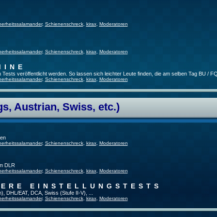
herheitssalamander
,
Schienenschreck
,
kirax
,
Moderatoren
herheitssalamander
,
Schienenschreck
,
kirax
,
Moderatoren
MINE
ests veröffentlicht werden. So lassen sich leichter Leute finden, die am selben Tag BU / FQ
herheitssalamander
,
Schienenschreck
,
kirax
,
Moderatoren
, Austrian, Swiss, etc.)
gen
herheitssalamander
,
Schienenschreck
,
kirax
,
Moderatoren
im DLR
herheitssalamander
,
Schienenschreck
,
kirax
,
Moderatoren
TERE EINSTELLUNGSTESTS
), DHL/EAT, DCA, Swiss (Stufe II-V), ...
herheitssalamander
,
Schienenschreck
,
kirax
,
Moderatoren