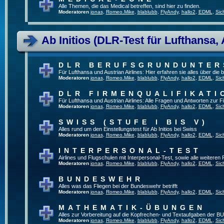
Alle Themen, die das Medical betreffen, sind hier zu finden.
Moderatoren
jonas
,
Romeo.Mike
,
blablubb
,
FlyAndy
,
hallo2
,
EDML
,
Sic
Ab Initios (DLR-Test für Lufthansa, 
DLR BERUFSGRUNDUNTE
Für Lufthansa und Austrian Airlines: Hier erfahren sie alles über die
Moderatoren
jonas
,
Romeo.Mike
,
blablubb
,
FlyAndy
,
hallo2
,
EDML
,
Sic
DLR FIRMENQUALIFIKATI
Für Lufthansa und Austrian Airlines: Alle Fragen und Antworten zur F
Moderatoren
jonas
,
Romeo.Mike
,
blablubb
,
FlyAndy
,
hallo2
,
EDML
,
Sic
SWISS (STUFE I BIS V)
Alles rund um den Einstellungstest für Ab Initios bei Swiss
Moderatoren
jonas
,
Romeo.Mike
,
blablubb
,
FlyAndy
,
hallo2
,
EDML
,
Sic
INTERPERSONAL-TEST
Airlines und Flugschulen mit Interpersonal-Test, sowie alle weiteren
Moderatoren
jonas
,
Romeo.Mike
,
blablubb
,
FlyAndy
,
hallo2
,
EDML
,
Sic
BUNDESWEHR
Alles was das Fliegen bei der Bundeswehr betrifft
Moderatoren
jonas
,
Romeo.Mike
,
blablubb
,
FlyAndy
,
hallo2
,
EDML
,
Sic
MATHEMATIK-ÜBUNGEN
Alles zur Vorbereitung auf die Kopfrechen- und Textaufgaben der BU
Moderatoren
jonas
,
Romeo.Mike
,
blablubb
,
FlyAndy
,
hallo2
,
EDML
,
Sic