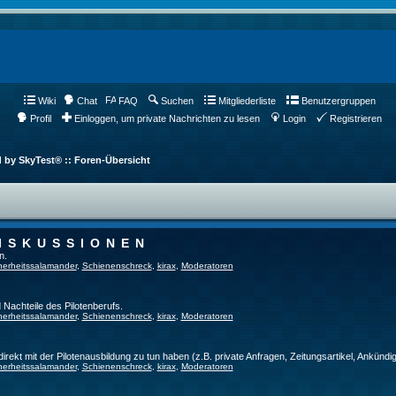
Wiki
Chat
FAQ
Suchen
Mitgliederliste
Benutzergruppen
Profil
Einloggen, um private Nachrichten zu lesen
Login
Registrieren
d by SkyTest® :: Foren-Übersicht
ISKUSSIONEN
n.
herheitssalamander
,
Schienenschreck
,
kirax
,
Moderatoren
 Nachteile des Pilotenberufs.
herheitssalamander
,
Schienenschreck
,
kirax
,
Moderatoren
direkt mit der Pilotenausbildung zu tun haben (z.B. private Anfragen, Zeitungsartikel, Ankündi
herheitssalamander
,
Schienenschreck
,
kirax
,
Moderatoren