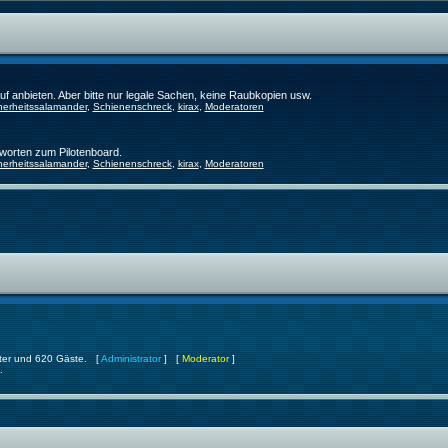
f anbieten. Aber bitte nur legale Sachen, keine Raubkopien usw.
herheitssalamander
,
Schienenschreck
,
kirax
,
Moderatoren
worten zum Pilotenboard.
herheitssalamander
,
Schienenschreck
,
kirax
,
Moderatoren
ckter und 620 Gäste. [
Administrator
] [
Moderator
]
.