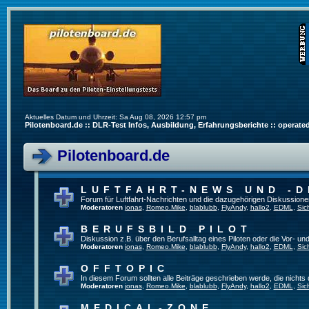
Aktuelles Datum und Uhrzeit: Sa Aug 08, 2026 12:57 pm
Pilotenboard.de :: DLR-Test Infos, Ausbildung, Erfahrungsberichte :: operate
Pilotenboard.de
LUFTFAHRT-NEWS UND -D
Forum für Luftfahrt-Nachrichten und die dazugehörigen Diskussione
Moderatoren
jonas
,
Romeo.Mike
,
blablubb
,
FlyAndy
,
hallo2
,
EDML
,
Sic
BERUFSBILD PILOT
Diskussion z.B. über den Berufsalltag eines Piloten oder die Vor- und
Moderatoren
jonas
,
Romeo.Mike
,
blablubb
,
FlyAndy
,
hallo2
,
EDML
,
Sic
OFFTOPIC
In diesem Forum sollten alle Beiträge geschrieben werde, die nichts 
Moderatoren
jonas
,
Romeo.Mike
,
blablubb
,
FlyAndy
,
hallo2
,
EDML
,
Sic
MEDICAL-ZONE