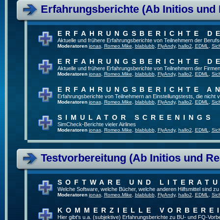
Erfahrungsberichte (Ab Initios und
ERFAHRUNGSBERICHTE D
Aktuelle und frühere Erfahrungsberichte von Teilnehmern der Beru
Moderatoren
jonas
,
Romeo.Mike
,
blablubb
,
FlyAndy
,
hallo2
,
EDML
,
Sic
ERFAHRUNGSBERICHTE D
Aktuelle und frühere Erfahrungsberichte von Teilnehmern der Firmen
Moderatoren
jonas
,
Romeo.Mike
,
blablubb
,
FlyAndy
,
hallo2
,
EDML
,
Sic
ERFAHRUNGSBERICHTE A
Erfahrungsberichte von Teilnehmern an Einstellungstests, die nich
Moderatoren
jonas
,
Romeo.Mike
,
blablubb
,
FlyAndy
,
hallo2
,
EDML
,
Sic
SIMULATOR SCREENINGS
SimCheck-Berichte vieler Airlines
Moderatoren
jonas
,
Romeo.Mike
,
blablubb
,
FlyAndy
,
hallo2
,
EDML
,
Sic
Testvorbereitung (Ab Initios und Re
SOFTWARE UND LITERAT
Welche Software, welche Bücher, welche anderen Hilfsmittel sind z
Moderatoren
jonas
,
Romeo.Mike
,
blablubb
,
FlyAndy
,
hallo2
,
EDML
,
Sic
KOMMERZIELLE VORBERE
Hier gibt's u.a. (subjektive) Erfahrungsberichte zu BU- und FQ-Vor