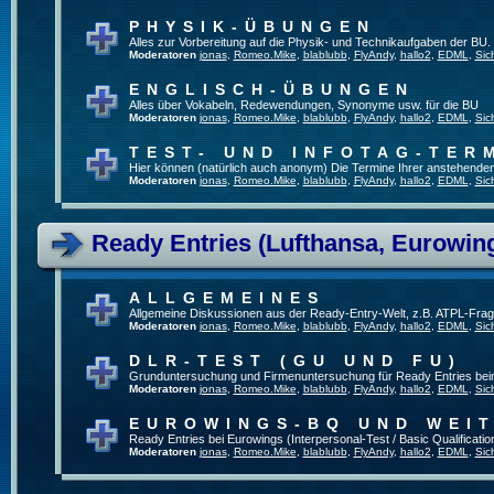
PHYSIK-ÜBUNGEN
Alles zur Vorbereitung auf die Physik- und Technikaufgaben der BU.
Moderatoren
jonas
,
Romeo.Mike
,
blablubb
,
FlyAndy
,
hallo2
,
EDML
,
Sic
ENGLISCH-ÜBUNGEN
Alles über Vokabeln, Redewendungen, Synonyme usw. für die BU
Moderatoren
jonas
,
Romeo.Mike
,
blablubb
,
FlyAndy
,
hallo2
,
EDML
,
Sic
TEST- UND INFOTAG-TER
Hier können (natürlich auch anonym) Die Termine Ihrer anstehenden T
Moderatoren
jonas
,
Romeo.Mike
,
blablubb
,
FlyAndy
,
hallo2
,
EDML
,
Sic
Ready Entries (Lufthansa, Eurowings
ALLGEMEINES
Allgemeine Diskussionen aus der Ready-Entry-Welt, z.B. ATPL-Fra
Moderatoren
jonas
,
Romeo.Mike
,
blablubb
,
FlyAndy
,
hallo2
,
EDML
,
Sic
DLR-TEST (GU UND FU)
Grunduntersuchung und Firmenuntersuchung für Ready Entries be
Moderatoren
jonas
,
Romeo.Mike
,
blablubb
,
FlyAndy
,
hallo2
,
EDML
,
Sic
EUROWINGS-BQ UND WEI
Ready Entries bei Eurowings (Interpersonal-Test / Basic Qualification
Moderatoren
jonas
,
Romeo.Mike
,
blablubb
,
FlyAndy
,
hallo2
,
EDML
,
Sic