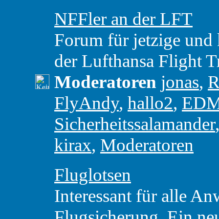
NFFler an der LFT
Forum für jetzige und 
der Lufthansa Flight T
Moderatoren
jonas
,
R
FlyAndy
,
hallo2
,
ED
Sicherheitssalamander
kirax
,
Moderatoren
Fluglotsen
Interessant für alle A
Flugsicherung. Ein ne