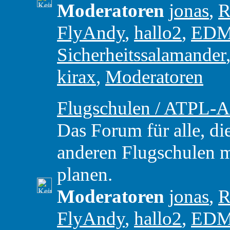
Moderatoren
jonas
,
R
FlyAndy
,
hallo2
,
ED
Sicherheitssalamander
kirax
,
Moderatoren
Flugschulen / ATPL-A
Das Forum für alle, di
anderen Flugschulen m
planen.
Moderatoren
jonas
,
R
FlyAndy
,
hallo2
,
ED