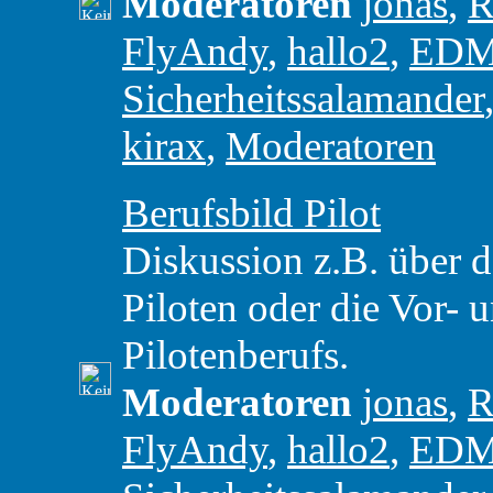
Moderatoren
jonas
,
R
FlyAndy
,
hallo2
,
ED
Sicherheitssalamander
kirax
,
Moderatoren
Berufsbild Pilot
Diskussion z.B. über d
Piloten oder die Vor- 
Pilotenberufs.
Moderatoren
jonas
,
R
FlyAndy
,
hallo2
,
ED