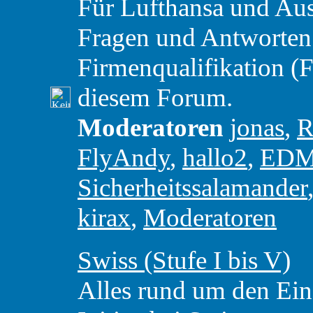
Für Lufthansa und Aust
Fragen und Antworten
Firmenqualifikation (F
diesem Forum.
Moderatoren
jonas
,
R
FlyAndy
,
hallo2
,
ED
Sicherheitssalamander
kirax
,
Moderatoren
Swiss (Stufe I bis V)
Alles rund um den Eins