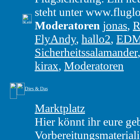
steht unter www.flugl
Moderatoren
jonas
,
R
FlyAndy
,
hallo2
,
ED
Sicherheitssalamander
kirax
,
Moderatoren
Dies & Das
Marktplatz
Hier könnt ihr eure ge
Vorbereitungsmaterial