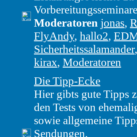
Vorbereitungsseminare
Moderatoren
jonas
,
R
FlyAndy
,
hallo2
,
ED
Sicherheitssalamander
kirax
,
Moderatoren
Die Tipp-Ecke
Hier gibts gute Tipps 
den Tests von ehemal
sowie allgemeine Tipp
Sendungen.