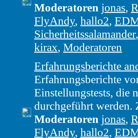
Moderatoren
jonas
,
R
FlyAndy
,
hallo2
,
ED
Sicherheitssalamander
kirax
,
Moderatoren
Erfahrungsberichte and
Erfahrungsberichte vo
Einstellungstests, di
durchgeführt werden.
Moderatoren
jonas
,
R
FlyAndy
,
hallo2
,
ED