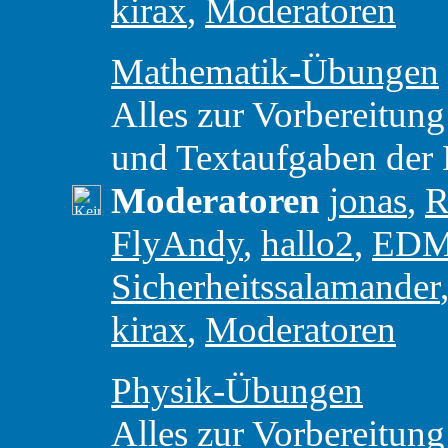
kirax
,
Moderatoren
Mathematik-Übungen
Alles zur Vorbereitung
und Textaufgaben der
Moderatoren
jonas
,
R
FlyAndy
,
hallo2
,
ED
Sicherheitssalamander
kirax
,
Moderatoren
Physik-Übungen
Alles zur Vorbereitung