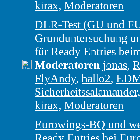
kirax
,
Moderatoren
DLR-Test (GU und F
Grunduntersuchung u
für Ready Entries be
Moderatoren
jonas
,
R
FlyAndy
,
hallo2
,
ED
Sicherheitssalamander
kirax
,
Moderatoren
Eurowings-BQ und weit
Ready Entries bei Eur