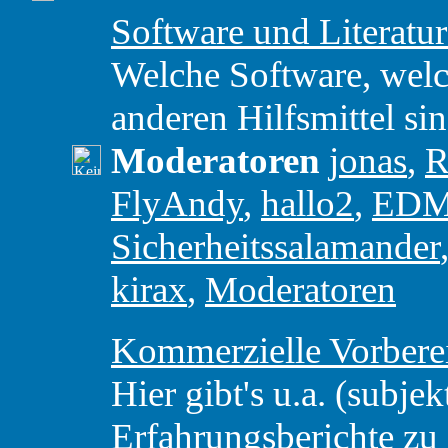
Software und Literatu
Welche Software, wel
anderen Hilfsmittel si
Moderatoren
jonas
,
R
FlyAndy
,
hallo2
,
ED
Sicherheitssalamander
kirax
,
Moderatoren
Kommerzielle Vorbere
Hier gibt's u.a. (subjek
Erfahrungsberichte z