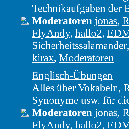
Technikaufgaben der 
Moderatoren
jonas
,
R
FlyAndy
,
hallo2
,
ED
Sicherheitssalamander
kirax
,
Moderatoren
Englisch-Übungen
Alles über Vokabeln,
Synonyme usw. für di
Moderatoren
jonas
,
R
FlyAndy
,
hallo2
,
ED