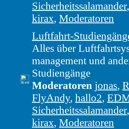
Sicherheitssalamander
kirax
,
Moderatoren
Luftfahrt-Studiengäng
Alles über Luftfahrtsy
management und andere
Studiengänge
Moderatoren
jonas
,
R
FlyAndy
,
hallo2
,
ED
Sicherheitssalamander
kirax
,
Moderatoren