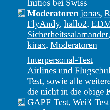
Initios bei Swiss
Moderatoren
jonas
,
R
FlyAndy
,
hallo2
,
ED
Sicherheitssalamander
kirax
,
Moderatoren
Interpersonal-Test
Airlines und Flugschul
Test, sowie alle weiter
die nicht in die obige 
GAPF-Test, Weiß-Test