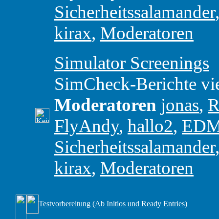
Sicherheitssalamander
kirax
,
Moderatoren
Simulator Screenings
SimCheck-Berichte vie
Moderatoren
jonas
,
R
FlyAndy
,
hallo2
,
ED
Sicherheitssalamander
kirax
,
Moderatoren
Testvorbereitung (Ab Initios und Ready Entries)