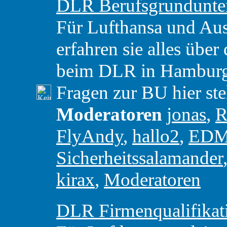
DLR Berufsgrundunte
Für Lufthansa und Aust
erfahren sie alles über
beim DLR in Hamburg. 
Fragen zur BU hier ste
Moderatoren
jonas
,
R
FlyAndy
,
hallo2
,
ED
Sicherheitssalamander
kirax
,
Moderatoren
DLR Firmenqualifikat