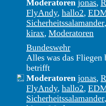
Moderatoren
jonas
,
R
FlyAndy
,
hallo2
,
ED
Sicherheitssalamander
kirax
,
Moderatoren
Bundeswehr
Alles was das Fliegen
betrifft
Moderatoren
jonas
,
R
FlyAndy
,
hallo2
,
ED
Sicherheitssalamander