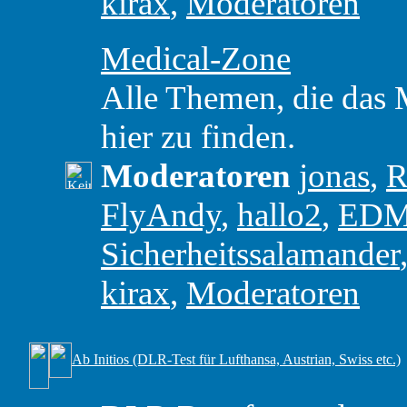
kirax
,
Moderatoren
Medical-Zone
Alle Themen, die das M
hier zu finden.
Moderatoren
jonas
,
R
FlyAndy
,
hallo2
,
ED
Sicherheitssalamander
kirax
,
Moderatoren
Ab Initios (DLR-Test für Lufthansa, Austrian, Swiss etc.)