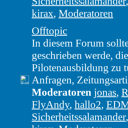
Sicherheitssalamander
kirax
,
Moderatoren
Offtopic
In diesem Forum sollte
geschrieben werde, die 
Pilotenausbildung zu t
Anfragen, Zeitungsart
Moderatoren
jonas
,
R
FlyAndy
,
hallo2
,
ED
Sicherheitssalamander