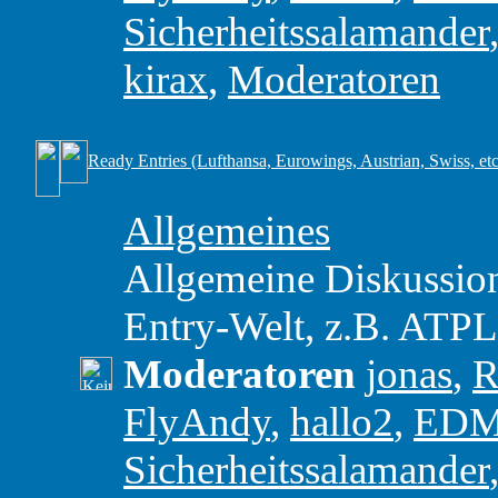
Sicherheitssalamander
kirax
,
Moderatoren
Ready Entries (Lufthansa, Eurowings, Austrian, Swiss, etc
Allgemeines
Allgemeine Diskussio
Entry-Welt, z.B. ATP
Moderatoren
jonas
,
R
FlyAndy
,
hallo2
,
ED
Sicherheitssalamander