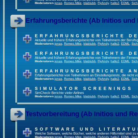
Moderatoren
jonas
,
Romeo.Mike
,
blablubb
,
FlyAndy
,
hallo2
,
EDML
,
Sich
Erfahrungsberichte (Ab Initios und
ERFAHRUNGSBERICHTE DE
Aktuelle und frühere Erfahrungsberichte von Teilnehmern der Beruf
Moderatoren
jonas
,
Romeo.Mike
,
blablubb
,
FlyAndy
,
hallo2
,
EDML
,
Sich
ERFAHRUNGSBERICHTE DE
Aktuelle und frühere Erfahrungsberichte von Teilnehmern der Firmenq
Moderatoren
jonas
,
Romeo.Mike
,
blablubb
,
FlyAndy
,
hallo2
,
EDML
,
Sich
ERFAHRUNGSBERICHTE A
Erfahrungsberichte von Teilnehmern an Einstellungstests, die nicht
Moderatoren
jonas
,
Romeo.Mike
,
blablubb
,
FlyAndy
,
hallo2
,
EDML
,
Sich
SIMULATOR SCREENINGS
SimCheck-Berichte vieler Airlines
Moderatoren
jonas
,
Romeo.Mike
,
blablubb
,
FlyAndy
,
hallo2
,
EDML
,
Sich
Testvorbereitung (Ab Initios und Re
SOFTWARE UND LITERATU
Welche Software, welche Bücher, welche anderen Hilfsmittel sind zu
Moderatoren
jonas
,
Romeo.Mike
,
blablubb
,
FlyAndy
,
hallo2
,
EDML
,
Sich