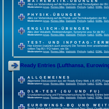
MATHEMATIK-ÜBUNGEN
Alles zur Vorbereitung auf die Kopfrechen- und Textaufgaben der BU.
Moderatoren
jonas
,
Romeo.Mike
,
blablubb
,
FlyAndy
,
hallo2
,
EDML
,
Sich
PHYSIK-ÜBUNGEN
Alles zur Vorbereitung auf die Physik- und Technikaufgaben der BU.
Moderatoren
jonas
,
Romeo.Mike
,
blablubb
,
FlyAndy
,
hallo2
,
EDML
,
Sich
ENGLISCH-ÜBUNGEN
Alles über Vokabeln, Redewendungen, Synonyme usw. für die BU
Moderatoren
jonas
,
Romeo.Mike
,
blablubb
,
FlyAndy
,
hallo2
,
EDML
,
Sich
TEST- UND INFOTAG-TER
Hier können (natürlich auch anonym) Die Termine Ihrer anstehenden Te
selben Tag BU / FQ haben, wie Sie.
Moderatoren
jonas
,
Romeo.Mike
,
blablubb
,
FlyAndy
,
hallo2
,
EDML
,
Sich
Ready Entries (Lufthansa, Eurowings
ALLGEMEINES
Allgemeine Diskussionen aus der Ready-Entry-Welt, z.B. ATPL-Frag
Moderatoren
jonas
,
Romeo.Mike
,
blablubb
,
FlyAndy
,
hallo2
,
EDML
,
Sich
DLR-TEST (GU UND FU)
Grunduntersuchung und Firmenuntersuchung für Ready Entries bei
Moderatoren
jonas
,
Romeo.Mike
,
blablubb
,
FlyAndy
,
hallo2
,
EDML
,
Sich
EUROWINGS-BQ UND WEIT
Ready Entries bei Eurowings (Interpersonal-Test / Basic Qualification