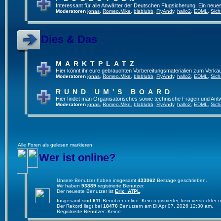
Interessant für alle Anwärter der Deutschen Flugsicherung. Ein neue
Moderatoren
jonas
,
Romeo.Mike
,
blablubb
,
FlyAndy
,
hallo2
,
EDML
,
Sich
Dies & Das
MARKTPLATZ
Hier könnt ihr eure gebrauchten Vorbereitungsmaterialien zum Verkau
Moderatoren
jonas
,
Romeo.Mike
,
blablubb
,
FlyAndy
,
hallo2
,
EDML
,
Sich
RUND UM'S BOARD
Hier findet man Organisatorisches sowie technische Fragen und Ant
Moderatoren
jonas
,
Romeo.Mike
,
blablubb
,
FlyAndy
,
hallo2
,
EDML
,
Sich
Alle Foren als gelesen markieren
Wer ist online?
Unsere Benutzer haben insgesamt
433062
Beiträge geschrieben.
Wir haben
93889
registrierte Benutzer.
Der neueste Benutzer ist
Eric_ATPL
.
Insgesamt sind
611
Benutzer online: Kein registrierter, kein versteckte
Der Rekord liegt bei
18470
Benutzern am Di Apr 07, 2026 12:30 am.
Registrierte Benutzer: Keine