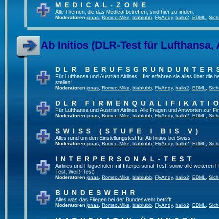
MEDICAL-ZONE
Alle Themen, die das Medical betreffen, sind hier zu finden.
Moderatoren
jonas
,
Romeo.Mike
,
blablubb
,
FlyAndy
,
hallo2
,
EDML
,
Sich
Ab Initios (DLR-Test für Lufthansa, 
DLR BERUFSGRUNDUNTER
Für Lufthansa und Austrian Airlines: Hier erfahren sie alles über die
stellen!
Moderatoren
jonas
,
Romeo.Mike
,
blablubb
,
FlyAndy
,
hallo2
,
EDML
,
Sich
DLR FIRMENQUALIFIKATI
Für Lufthansa und Austrian Airlines: Alle Fragen und Antworten zur Fi
Moderatoren
jonas
,
Romeo.Mike
,
blablubb
,
FlyAndy
,
hallo2
,
EDML
,
Sich
SWISS (STUFE I BIS V)
Alles rund um den Einstellungstest für Ab Initios bei Swiss
Moderatoren
jonas
,
Romeo.Mike
,
blablubb
,
FlyAndy
,
hallo2
,
EDML
,
Sich
INTERPERSONAL-TEST
Airlines und Flugschulen mit Interpersonal-Test, sowie alle weiteren 
Test, Weiß-Test)
Moderatoren
jonas
,
Romeo.Mike
,
blablubb
,
FlyAndy
,
hallo2
,
EDML
,
Sich
BUNDESWEHR
Alles was das Fliegen bei der Bundeswehr betrifft
Moderatoren
jonas
,
Romeo.Mike
,
blablubb
,
FlyAndy
,
hallo2
,
EDML
,
Sich