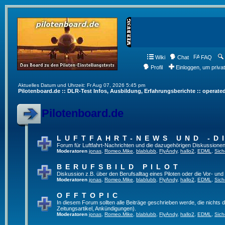
Wiki
Chat
FAQ
Profil
Einloggen, um priva
Aktuelles Datum und Uhrzeit: Fr Aug 07, 2026 5:45 pm
Pilotenboard.de :: DLR-Test Infos, Ausbildung, Erfahrungsberichte :: operate
Pilotenboard.de
LUFTFAHRT-NEWS UND -D
Forum für Luftfahrt-Nachrichten und die dazugehörigen Diskussionen
Moderatoren
jonas
,
Romeo.Mike
,
blablubb
,
FlyAndy
,
hallo2
,
EDML
,
Sich
BERUFSBILD PILOT
Diskussion z.B. über den Berufsalltag eines Piloten oder die Vor- und
Moderatoren
jonas
,
Romeo.Mike
,
blablubb
,
FlyAndy
,
hallo2
,
EDML
,
Sich
OFFTOPIC
In diesem Forum sollten alle Beiträge geschrieben werde, die nichts d
Zeitungsartikel, Ankündigungen).
Moderatoren
jonas
,
Romeo.Mike
,
blablubb
,
FlyAndy
,
hallo2
,
EDML
,
Sich