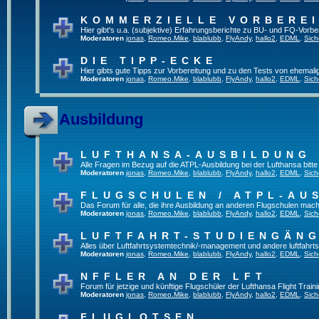
KOMMERZIELLE VORBERE
Hier gibt's u.a. (subjektive) Erfahrungsberichte zu BU- und FQ-Vorb
Moderatoren
jonas
,
Romeo.Mike
,
blablubb
,
FlyAndy
,
hallo2
,
EDML
,
Sich
DIE TIPP-ECKE
Hier gibts gute Tipps zur Vorbereitung und zu den Tests von ehemal
Moderatoren
jonas
,
Romeo.Mike
,
blablubb
,
FlyAndy
,
hallo2
,
EDML
,
Sich
Ausbildung
LUFTHANSA-AUSBILDUNG
Alle Fragen im Bezug auf die ATPL-Ausbildung bei der Lufthansa bitte h
Moderatoren
jonas
,
Romeo.Mike
,
blablubb
,
FlyAndy
,
hallo2
,
EDML
,
Sich
FLUGSCHULEN / ATPL-AU
Das Forum für alle, die ihre Ausbildung an anderen Flugschulen mach
Moderatoren
jonas
,
Romeo.Mike
,
blablubb
,
FlyAndy
,
hallo2
,
EDML
,
Sich
LUFTFAHRT-STUDIENGÄN
Alles über Luftfahrtsystemtechnik/-management und andere luftfahrt
Moderatoren
jonas
,
Romeo.Mike
,
blablubb
,
FlyAndy
,
hallo2
,
EDML
,
Sich
NFFLER AN DER LFT
Forum für jetzige und künftige Flugschüler der Lufthansa Flight Train
Moderatoren
jonas
,
Romeo.Mike
,
blablubb
,
FlyAndy
,
hallo2
,
EDML
,
Sich
FLUGLOTSEN