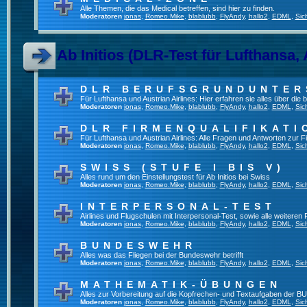
Alle Themen, die das Medical betreffen, sind hier zu finden.
Moderatoren
jonas
,
Romeo.Mike
,
blablubb
,
FlyAndy
,
hallo2
,
EDML
,
Sic
Ab Initios (DLR-Test für Lufthansa, 
DLR BERUFSGRUNDUNTE
Für Lufthansa und Austrian Airlines: Hier erfahren sie alles über die
Moderatoren
jonas
,
Romeo.Mike
,
blablubb
,
FlyAndy
,
hallo2
,
EDML
,
Sic
DLR FIRMENQUALIFIKATI
Für Lufthansa und Austrian Airlines: Alle Fragen und Antworten zur F
Moderatoren
jonas
,
Romeo.Mike
,
blablubb
,
FlyAndy
,
hallo2
,
EDML
,
Sic
SWISS (STUFE I BIS V)
Alles rund um den Einstellungstest für Ab Initios bei Swiss
Moderatoren
jonas
,
Romeo.Mike
,
blablubb
,
FlyAndy
,
hallo2
,
EDML
,
Sic
INTERPERSONAL-TEST
Airlines und Flugschulen mit Interpersonal-Test, sowie alle weiteren
Moderatoren
jonas
,
Romeo.Mike
,
blablubb
,
FlyAndy
,
hallo2
,
EDML
,
Sic
BUNDESWEHR
Alles was das Fliegen bei der Bundeswehr betrifft
Moderatoren
jonas
,
Romeo.Mike
,
blablubb
,
FlyAndy
,
hallo2
,
EDML
,
Sic
MATHEMATIK-ÜBUNGEN
Alles zur Vorbereitung auf die Kopfrechen- und Textaufgaben der BU
Moderatoren
jonas
,
Romeo.Mike
,
blablubb
,
FlyAndy
,
hallo2
,
EDML
,
Sic