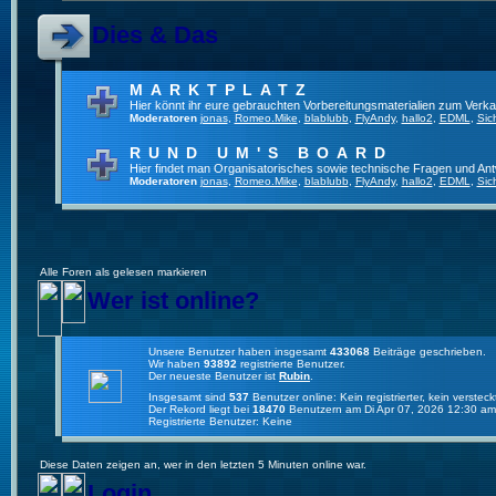
Dies & Das
MARKTPLATZ
Hier könnt ihr eure gebrauchten Vorbereitungsmaterialien zum Verkau
Moderatoren
jonas
,
Romeo.Mike
,
blablubb
,
FlyAndy
,
hallo2
,
EDML
,
Sic
RUND UM'S BOARD
Hier findet man Organisatorisches sowie technische Fragen und Ant
Moderatoren
jonas
,
Romeo.Mike
,
blablubb
,
FlyAndy
,
hallo2
,
EDML
,
Sic
Alle Foren als gelesen markieren
Wer ist online?
Unsere Benutzer haben insgesamt
433068
Beiträge geschrieben.
Wir haben
93892
registrierte Benutzer.
Der neueste Benutzer ist
Rubin
.
Insgesamt sind
537
Benutzer online: Kein registrierter, kein verste
Der Rekord liegt bei
18470
Benutzern am Di Apr 07, 2026 12:30 am
Registrierte Benutzer: Keine
Diese Daten zeigen an, wer in den letzten 5 Minuten online war.
Login