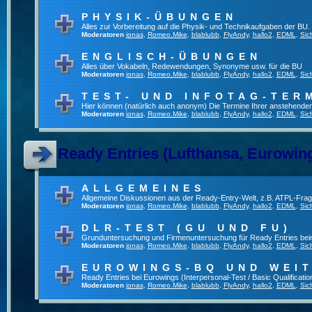
PHYSIK-ÜBUNGEN
Alles zur Vorbereitung auf die Physik- und Technikaufgaben der BU.
Moderatoren
jonas
,
Romeo.Mike
,
blablubb
,
FlyAndy
,
hallo2
,
EDML
,
Sic
ENGLISCH-ÜBUNGEN
Alles über Vokabeln, Redewendungen, Synonyme usw. für die BU
Moderatoren
jonas
,
Romeo.Mike
,
blablubb
,
FlyAndy
,
hallo2
,
EDML
,
Sic
TEST- UND INFOTAG-TER
Hier können (natürlich auch anonym) Die Termine Ihrer anstehenden T
Moderatoren
jonas
,
Romeo.Mike
,
blablubb
,
FlyAndy
,
hallo2
,
EDML
,
Sic
Ready Entries (Lufthansa, Eurowings
ALLGEMEINES
Allgemeine Diskussionen aus der Ready-Entry-Welt, z.B. ATPL-Fra
Moderatoren
jonas
,
Romeo.Mike
,
blablubb
,
FlyAndy
,
hallo2
,
EDML
,
Sic
DLR-TEST (GU UND FU)
Grunduntersuchung und Firmenuntersuchung für Ready Entries be
Moderatoren
jonas
,
Romeo.Mike
,
blablubb
,
FlyAndy
,
hallo2
,
EDML
,
Sic
EUROWINGS-BQ UND WEI
Ready Entries bei Eurowings (Interpersonal-Test / Basic Qualification
Moderatoren
jonas
,
Romeo.Mike
,
blablubb
,
FlyAndy
,
hallo2
,
EDML
,
Sic