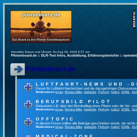
Aktuelles Datum und Uhrzeit: So Aug 09, 2026 6:57 am
Pilotenboard.de :: DLR-Test Infos, Ausbildung, Erfahrungsberichte :: operate
Pilotenboard.de
LUFTFAHRT-NEWS UND -D
Forum für Luftfahrt-Nachrichten und die dazugehörigen Diskussione
Moderatoren
jonas
,
Romeo.Mike
,
blablubb
,
FlyAndy
,
hallo2
,
EDML
,
Sic
BERUFSBILD PILOT
Diskussion z.B. über den Berufsalltag eines Piloten oder die Vor- und
Moderatoren
jonas
,
Romeo.Mike
,
blablubb
,
FlyAndy
,
hallo2
,
EDML
,
Sic
OFFTOPIC
In diesem Forum sollten alle Beiträge geschrieben werde, die nichts 
Moderatoren
jonas
,
Romeo.Mike
,
blablubb
,
FlyAndy
,
hallo2
,
EDML
,
Sic
MEDICAL-ZONE