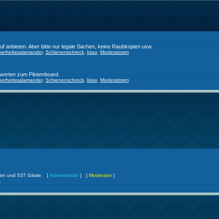
f anbieten. Aber bitte nur legale Sachen, keine Raubkopien usw.
herheitssalamander
,
Schienenschreck
,
kirax
,
Moderatoren
worten zum Pilotenboard.
herheitssalamander
,
Schienenschreck
,
kirax
,
Moderatoren
ckter und 537 Gäste. [
Administrator
] [
Moderator
]
.