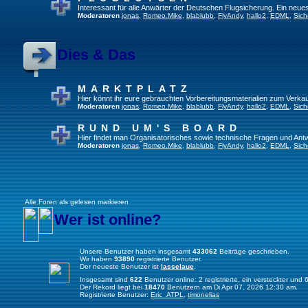
Interessant für alle Anwärter der Deutschen Flugsicherung. Ein neue
Moderatoren
jonas
,
Romeo.Mike
,
blablubb
,
FlyAndy
,
hallo2
,
EDML
,
Sich
Dies & Das
MARKTPLATZ
Hier könnt ihr eure gebrauchten Vorbereitungsmaterialien zum Verkau
Moderatoren
jonas
,
Romeo.Mike
,
blablubb
,
FlyAndy
,
hallo2
,
EDML
,
Sich
RUND UM'S BOARD
Hier findet man Organisatorisches sowie technische Fragen und Ant
Moderatoren
jonas
,
Romeo.Mike
,
blablubb
,
FlyAndy
,
hallo2
,
EDML
,
Sich
Alle Foren als gelesen markieren
Wer ist online?
Unsere Benutzer haben insgesamt
433062
Beiträge geschrieben.
Wir haben
93890
registrierte Benutzer.
Der neueste Benutzer ist
lasselaue
.
Insgesamt sind
622
Benutzer online: 2 registrierte, ein versteckter un
Der Rekord liegt bei
18470
Benutzern am Di Apr 07, 2026 12:30 am.
Registrierte Benutzer:
Eric_ATPL
,
timonelias