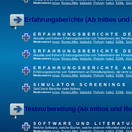
Moderatoren
jonas
,
Romeo.Mike
,
blablubb
,
FlyAndy
,
hallo2
,
EDML
,
Sich
Erfahrungsberichte (Ab Initios und
ERFAHRUNGSBERICHTE DE
Aktuelle und frühere Erfahrungsberichte von Teilnehmern der Beruf
Moderatoren
jonas
,
Romeo.Mike
,
blablubb
,
FlyAndy
,
hallo2
,
EDML
,
Sich
ERFAHRUNGSBERICHTE DE
Aktuelle und frühere Erfahrungsberichte von Teilnehmern der Firmenq
Moderatoren
jonas
,
Romeo.Mike
,
blablubb
,
FlyAndy
,
hallo2
,
EDML
,
Sich
ERFAHRUNGSBERICHTE A
Erfahrungsberichte von Teilnehmern an Einstellungstests, die nicht
Moderatoren
jonas
,
Romeo.Mike
,
blablubb
,
FlyAndy
,
hallo2
,
EDML
,
Sich
SIMULATOR SCREENINGS
SimCheck-Berichte vieler Airlines
Moderatoren
jonas
,
Romeo.Mike
,
blablubb
,
FlyAndy
,
hallo2
,
EDML
,
Sich
Testvorbereitung (Ab Initios und Re
SOFTWARE UND LITERATU
Welche Software, welche Bücher, welche anderen Hilfsmittel sind zu
Moderatoren
jonas
,
Romeo.Mike
,
blablubb
,
FlyAndy
,
hallo2
,
EDML
,
Sich