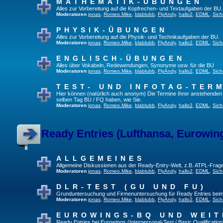
MATHEMATIK-ÜBUNGEN
Alles zur Vorbereitung auf die Kopfrechen- und Textaufgaben der BU.
Moderatoren
jonas
,
Romeo.Mike
,
blablubb
,
FlyAndy
,
hallo2
,
EDML
,
Sich
PHYSIK-ÜBUNGEN
Alles zur Vorbereitung auf die Physik- und Technikaufgaben der BU.
Moderatoren
jonas
,
Romeo.Mike
,
blablubb
,
FlyAndy
,
hallo2
,
EDML
,
Sich
ENGLISCH-ÜBUNGEN
Alles über Vokabeln, Redewendungen, Synonyme usw. für die BU
Moderatoren
jonas
,
Romeo.Mike
,
blablubb
,
FlyAndy
,
hallo2
,
EDML
,
Sich
TEST- UND INFOTAG-TER
Hier können (natürlich auch anonym) Die Termine Ihrer anstehenden Te
selben Tag BU / FQ haben, wie Sie.
Moderatoren
jonas
,
Romeo.Mike
,
blablubb
,
FlyAndy
,
hallo2
,
EDML
,
Sich
Ready Entries (Lufthansa, Eurowings
ALLGEMEINES
Allgemeine Diskussionen aus der Ready-Entry-Welt, z.B. ATPL-Frag
Moderatoren
jonas
,
Romeo.Mike
,
blablubb
,
FlyAndy
,
hallo2
,
EDML
,
Sich
DLR-TEST (GU UND FU)
Grunduntersuchung und Firmenuntersuchung für Ready Entries bei
Moderatoren
jonas
,
Romeo.Mike
,
blablubb
,
FlyAndy
,
hallo2
,
EDML
,
Sich
EUROWINGS-BQ UND WEIT
Ready Entries bei Eurowings (Interpersonal-Test / Basic Qualification