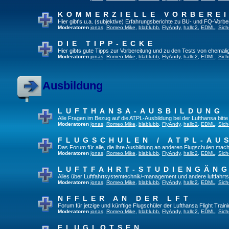
KOMMERZIELLE VORBERE
Hier gibt's u.a. (subjektive) Erfahrungsberichte zu BU- und FQ-Vorb
Moderatoren
jonas
,
Romeo.Mike
,
blablubb
,
FlyAndy
,
hallo2
,
EDML
,
Sich
DIE TIPP-ECKE
Hier gibts gute Tipps zur Vorbereitung und zu den Tests von ehemal
Moderatoren
jonas
,
Romeo.Mike
,
blablubb
,
FlyAndy
,
hallo2
,
EDML
,
Sich
Ausbildung
LUFTHANSA-AUSBILDUNG
Alle Fragen im Bezug auf die ATPL-Ausbildung bei der Lufthansa bitte h
Moderatoren
jonas
,
Romeo.Mike
,
blablubb
,
FlyAndy
,
hallo2
,
EDML
,
Sich
FLUGSCHULEN / ATPL-AU
Das Forum für alle, die ihre Ausbildung an anderen Flugschulen mach
Moderatoren
jonas
,
Romeo.Mike
,
blablubb
,
FlyAndy
,
hallo2
,
EDML
,
Sich
LUFTFAHRT-STUDIENGÄN
Alles über Luftfahrtsystemtechnik/-management und andere luftfahrt
Moderatoren
jonas
,
Romeo.Mike
,
blablubb
,
FlyAndy
,
hallo2
,
EDML
,
Sich
NFFLER AN DER LFT
Forum für jetzige und künftige Flugschüler der Lufthansa Flight Train
Moderatoren
jonas
,
Romeo.Mike
,
blablubb
,
FlyAndy
,
hallo2
,
EDML
,
Sich
FLUGLOTSEN