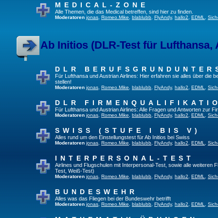
MEDICAL-ZONE
Alle Themen, die das Medical betreffen, sind hier zu finden.
Moderatoren
jonas
,
Romeo.Mike
,
blablubb
,
FlyAndy
,
hallo2
,
EDML
,
Sich
Ab Initios (DLR-Test für Lufthansa, 
DLR BERUFSGRUNDUNTER
Für Lufthansa und Austrian Airlines: Hier erfahren sie alles über die
stellen!
Moderatoren
jonas
,
Romeo.Mike
,
blablubb
,
FlyAndy
,
hallo2
,
EDML
,
Sich
DLR FIRMENQUALIFIKATI
Für Lufthansa und Austrian Airlines: Alle Fragen und Antworten zur Fi
Moderatoren
jonas
,
Romeo.Mike
,
blablubb
,
FlyAndy
,
hallo2
,
EDML
,
Sich
SWISS (STUFE I BIS V)
Alles rund um den Einstellungstest für Ab Initios bei Swiss
Moderatoren
jonas
,
Romeo.Mike
,
blablubb
,
FlyAndy
,
hallo2
,
EDML
,
Sich
INTERPERSONAL-TEST
Airlines und Flugschulen mit Interpersonal-Test, sowie alle weiteren 
Test, Weiß-Test)
Moderatoren
jonas
,
Romeo.Mike
,
blablubb
,
FlyAndy
,
hallo2
,
EDML
,
Sich
BUNDESWEHR
Alles was das Fliegen bei der Bundeswehr betrifft
Moderatoren
jonas
,
Romeo.Mike
,
blablubb
,
FlyAndy
,
hallo2
,
EDML
,
Sich