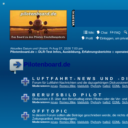
Wiki
Chat
FAQ
Profil
Einloggen, um priva
Aktuelles Datum und Uhrzeit: Fr Aug 07, 2026 7:03 pm
Pilotenboard.de :: DLR-Test Infos, Ausbildung, Erfahrungsberichte :: operate
Pilotenboard.de
LUFTFAHRT-NEWS UND -D
Forum für Luftfahrt-Nachrichten und die dazugehörigen Diskussionen
Moderatoren
jonas
,
Romeo.Mike
,
blablubb
,
FlyAndy
,
hallo2
,
EDML
,
Sich
BERUFSBILD PILOT
Diskussion z.B. über den Berufsalltag eines Piloten oder die Vor- und
Moderatoren
jonas
,
Romeo.Mike
,
blablubb
,
FlyAndy
,
hallo2
,
EDML
,
Sich
OFFTOPIC
In diesem Forum sollten alle Beiträge geschrieben werde, die nichts d
Zeitungsartikel, Ankündigungen).
Moderatoren
jonas
,
Romeo.Mike
,
blablubb
,
FlyAndy
,
hallo2
,
EDML
,
Sich