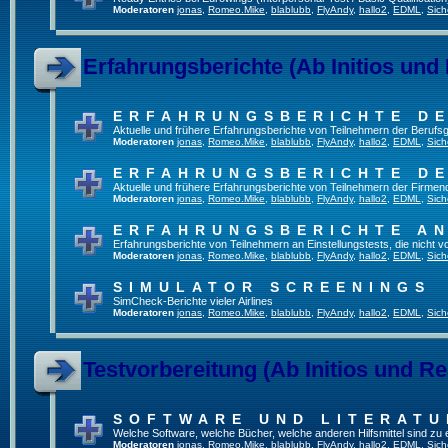
Moderatoren
jonas
,
Romeo.Mike
,
blablubb
,
FlyAndy
,
hallo2
,
EDML
,
Sich
Erfahrungsberichte (Ab Initios und
ERFAHRUNGSBERICHTE DE
Aktuelle und frühere Erfahrungsberichte von Teilnehmern der Beruf
Moderatoren
jonas
,
Romeo.Mike
,
blablubb
,
FlyAndy
,
hallo2
,
EDML
,
Sich
ERFAHRUNGSBERICHTE DE
Aktuelle und frühere Erfahrungsberichte von Teilnehmern der Firmenq
Moderatoren
jonas
,
Romeo.Mike
,
blablubb
,
FlyAndy
,
hallo2
,
EDML
,
Sich
ERFAHRUNGSBERICHTE A
Erfahrungsberichte von Teilnehmern an Einstellungstests, die nicht
Moderatoren
jonas
,
Romeo.Mike
,
blablubb
,
FlyAndy
,
hallo2
,
EDML
,
Sich
SIMULATOR SCREENINGS
SimCheck-Berichte vieler Airlines
Moderatoren
jonas
,
Romeo.Mike
,
blablubb
,
FlyAndy
,
hallo2
,
EDML
,
Sich
Testvorbereitung (Ab Initios und Re
SOFTWARE UND LITERATU
Welche Software, welche Bücher, welche anderen Hilfsmittel sind zu
Moderatoren
jonas
,
Romeo.Mike
,
blablubb
,
FlyAndy
,
hallo2
,
EDML
,
Sich