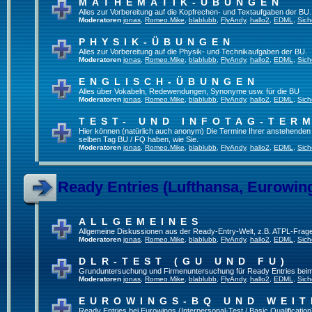
MATHEMATIK-ÜBUNGEN
Alles zur Vorbereitung auf die Kopfrechen- und Textaufgaben der BU.
Moderatoren
jonas
,
Romeo.Mike
,
blablubb
,
FlyAndy
,
hallo2
,
EDML
,
Sich
PHYSIK-ÜBUNGEN
Alles zur Vorbereitung auf die Physik- und Technikaufgaben der BU.
Moderatoren
jonas
,
Romeo.Mike
,
blablubb
,
FlyAndy
,
hallo2
,
EDML
,
Sich
ENGLISCH-ÜBUNGEN
Alles über Vokabeln, Redewendungen, Synonyme usw. für die BU
Moderatoren
jonas
,
Romeo.Mike
,
blablubb
,
FlyAndy
,
hallo2
,
EDML
,
Sich
TEST- UND INFOTAG-TER
Hier können (natürlich auch anonym) Die Termine Ihrer anstehenden Te
selben Tag BU / FQ haben, wie Sie.
Moderatoren
jonas
,
Romeo.Mike
,
blablubb
,
FlyAndy
,
hallo2
,
EDML
,
Sich
Ready Entries (Lufthansa, Eurowings
ALLGEMEINES
Allgemeine Diskussionen aus der Ready-Entry-Welt, z.B. ATPL-Frag
Moderatoren
jonas
,
Romeo.Mike
,
blablubb
,
FlyAndy
,
hallo2
,
EDML
,
Sich
DLR-TEST (GU UND FU)
Grunduntersuchung und Firmenuntersuchung für Ready Entries bei
Moderatoren
jonas
,
Romeo.Mike
,
blablubb
,
FlyAndy
,
hallo2
,
EDML
,
Sich
EUROWINGS-BQ UND WEIT
Ready Entries bei Eurowings (Interpersonal-Test / Basic Qualification