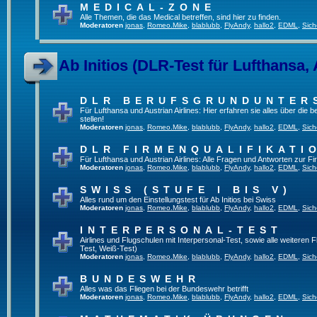
MEDICAL-ZONE
Alle Themen, die das Medical betreffen, sind hier zu finden.
Moderatoren
jonas
,
Romeo.Mike
,
blablubb
,
FlyAndy
,
hallo2
,
EDML
,
Sich
Ab Initios (DLR-Test für Lufthansa, 
DLR BERUFSGRUNDUNTER
Für Lufthansa und Austrian Airlines: Hier erfahren sie alles über die
stellen!
Moderatoren
jonas
,
Romeo.Mike
,
blablubb
,
FlyAndy
,
hallo2
,
EDML
,
Sich
DLR FIRMENQUALIFIKATI
Für Lufthansa und Austrian Airlines: Alle Fragen und Antworten zur Fi
Moderatoren
jonas
,
Romeo.Mike
,
blablubb
,
FlyAndy
,
hallo2
,
EDML
,
Sich
SWISS (STUFE I BIS V)
Alles rund um den Einstellungstest für Ab Initios bei Swiss
Moderatoren
jonas
,
Romeo.Mike
,
blablubb
,
FlyAndy
,
hallo2
,
EDML
,
Sich
INTERPERSONAL-TEST
Airlines und Flugschulen mit Interpersonal-Test, sowie alle weiteren 
Test, Weiß-Test)
Moderatoren
jonas
,
Romeo.Mike
,
blablubb
,
FlyAndy
,
hallo2
,
EDML
,
Sich
BUNDESWEHR
Alles was das Fliegen bei der Bundeswehr betrifft
Moderatoren
jonas
,
Romeo.Mike
,
blablubb
,
FlyAndy
,
hallo2
,
EDML
,
Sich