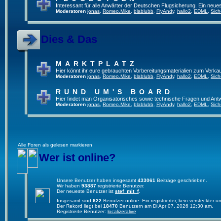
Interessant für alle Anwärter der Deutschen Flugsicherung. Ein neue
Moderatoren
jonas
,
Romeo.Mike
,
blablubb
,
FlyAndy
,
hallo2
,
EDML
,
Sich
Dies & Das
MARKTPLATZ
Hier könnt ihr eure gebrauchten Vorbereitungsmaterialien zum Verkau
Moderatoren
jonas
,
Romeo.Mike
,
blablubb
,
FlyAndy
,
hallo2
,
EDML
,
Sich
RUND UM'S BOARD
Hier findet man Organisatorisches sowie technische Fragen und Ant
Moderatoren
jonas
,
Romeo.Mike
,
blablubb
,
FlyAndy
,
hallo2
,
EDML
,
Sich
Alle Foren als gelesen markieren
Wer ist online?
Unsere Benutzer haben insgesamt
433061
Beiträge geschrieben.
Wir haben
93887
registrierte Benutzer.
Der neueste Benutzer ist
stef_mit_f
.
Insgesamt sind
622
Benutzer online: Ein registrierter, kein versteckter
Der Rekord liegt bei
18470
Benutzern am Di Apr 07, 2026 12:30 am.
Registrierte Benutzer:
localizeralive