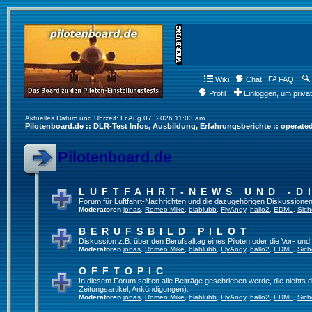
Wiki
Chat
FAQ
Profil
Einloggen, um priva
Aktuelles Datum und Uhrzeit: Fr Aug 07, 2026 11:03 am
Pilotenboard.de :: DLR-Test Infos, Ausbildung, Erfahrungsberichte :: operate
Pilotenboard.de
LUFTFAHRT-NEWS UND -D
Forum für Luftfahrt-Nachrichten und die dazugehörigen Diskussionen
Moderatoren
jonas
,
Romeo.Mike
,
blablubb
,
FlyAndy
,
hallo2
,
EDML
,
Sich
BERUFSBILD PILOT
Diskussion z.B. über den Berufsalltag eines Piloten oder die Vor- und
Moderatoren
jonas
,
Romeo.Mike
,
blablubb
,
FlyAndy
,
hallo2
,
EDML
,
Sich
OFFTOPIC
In diesem Forum sollten alle Beiträge geschrieben werde, die nichts d
Zeitungsartikel, Ankündigungen).
Moderatoren
jonas
,
Romeo.Mike
,
blablubb
,
FlyAndy
,
hallo2
,
EDML
,
Sich