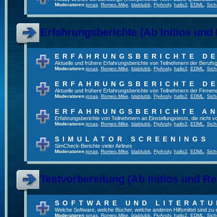
Moderatoren
jonas
,
Romeo.Mike
,
blablubb
,
FlyAndy
,
hallo2
,
EDML
,
Sich
Erfahrungsberichte (Ab Initios und
ERFAHRUNGSBERICHTE DE
Aktuelle und frühere Erfahrungsberichte von Teilnehmern der Beruf
Moderatoren
jonas
,
Romeo.Mike
,
blablubb
,
FlyAndy
,
hallo2
,
EDML
,
Sich
ERFAHRUNGSBERICHTE DE
Aktuelle und frühere Erfahrungsberichte von Teilnehmern der Firmenq
Moderatoren
jonas
,
Romeo.Mike
,
blablubb
,
FlyAndy
,
hallo2
,
EDML
,
Sich
ERFAHRUNGSBERICHTE A
Erfahrungsberichte von Teilnehmern an Einstellungstests, die nicht
Moderatoren
jonas
,
Romeo.Mike
,
blablubb
,
FlyAndy
,
hallo2
,
EDML
,
Sich
SIMULATOR SCREENINGS
SimCheck-Berichte vieler Airlines
Moderatoren
jonas
,
Romeo.Mike
,
blablubb
,
FlyAndy
,
hallo2
,
EDML
,
Sich
Testvorbereitung (Ab Initios und Re
SOFTWARE UND LITERATU
Welche Software, welche Bücher, welche anderen Hilfsmittel sind zu
Moderatoren
jonas
,
Romeo.Mike
,
blablubb
,
FlyAndy
,
hallo2
,
EDML
,
Sich