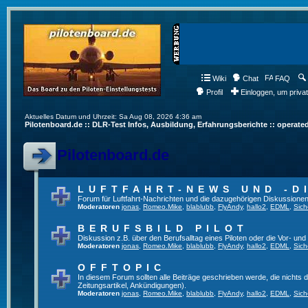
Wiki
Chat
FAQ
Profil
Einloggen, um priva
Aktuelles Datum und Uhrzeit: Sa Aug 08, 2026 4:36 am
Pilotenboard.de :: DLR-Test Infos, Ausbildung, Erfahrungsberichte :: operate
Pilotenboard.de
LUFTFAHRT-NEWS UND -D
Forum für Luftfahrt-Nachrichten und die dazugehörigen Diskussionen
Moderatoren
jonas
,
Romeo.Mike
,
blablubb
,
FlyAndy
,
hallo2
,
EDML
,
Sich
BERUFSBILD PILOT
Diskussion z.B. über den Berufsalltag eines Piloten oder die Vor- und
Moderatoren
jonas
,
Romeo.Mike
,
blablubb
,
FlyAndy
,
hallo2
,
EDML
,
Sich
OFFTOPIC
In diesem Forum sollten alle Beiträge geschrieben werde, die nichts d
Zeitungsartikel, Ankündigungen).
Moderatoren
jonas
,
Romeo.Mike
,
blablubb
,
FlyAndy
,
hallo2
,
EDML
,
Sich