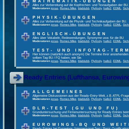
MATHEMATIK-ÜBUNGEN
Alles zur Vorbereitung auf die Kopfrechen- und Textaufgaben der BU.
Moderatoren
jonas
,
Romeo.Mike
,
blablubb
,
FlyAndy
,
hallo2
,
EDML
,
Sich
PHYSIK-ÜBUNGEN
Alles zur Vorbereitung auf die Physik- und Technikaufgaben der BU.
Moderatoren
jonas
,
Romeo.Mike
,
blablubb
,
FlyAndy
,
hallo2
,
EDML
,
Sich
ENGLISCH-ÜBUNGEN
Alles über Vokabeln, Redewendungen, Synonyme usw. für die BU
Moderatoren
jonas
,
Romeo.Mike
,
blablubb
,
FlyAndy
,
hallo2
,
EDML
,
Sich
TEST- UND INFOTAG-TER
Hier können (natürlich auch anonym) Die Termine Ihrer anstehenden Te
selben Tag BU / FQ haben, wie Sie.
Moderatoren
jonas
,
Romeo.Mike
,
blablubb
,
FlyAndy
,
hallo2
,
EDML
,
Sich
Ready Entries (Lufthansa, Eurowings
ALLGEMEINES
Allgemeine Diskussionen aus der Ready-Entry-Welt, z.B. ATPL-Frag
Moderatoren
jonas
,
Romeo.Mike
,
blablubb
,
FlyAndy
,
hallo2
,
EDML
,
Sich
DLR-TEST (GU UND FU)
Grunduntersuchung und Firmenuntersuchung für Ready Entries bei
Moderatoren
jonas
,
Romeo.Mike
,
blablubb
,
FlyAndy
,
hallo2
,
EDML
,
Sich
EUROWINGS-BQ UND WEIT
Ready Entries bei Eurowings (Interpersonal-Test / Basic Qualification