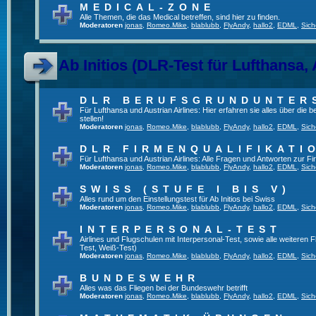
MEDICAL-ZONE
Alle Themen, die das Medical betreffen, sind hier zu finden.
Moderatoren
jonas
,
Romeo.Mike
,
blablubb
,
FlyAndy
,
hallo2
,
EDML
,
Sich
Ab Initios (DLR-Test für Lufthansa, 
DLR BERUFSGRUNDUNTER
Für Lufthansa und Austrian Airlines: Hier erfahren sie alles über die
stellen!
Moderatoren
jonas
,
Romeo.Mike
,
blablubb
,
FlyAndy
,
hallo2
,
EDML
,
Sich
DLR FIRMENQUALIFIKATI
Für Lufthansa und Austrian Airlines: Alle Fragen und Antworten zur Fi
Moderatoren
jonas
,
Romeo.Mike
,
blablubb
,
FlyAndy
,
hallo2
,
EDML
,
Sich
SWISS (STUFE I BIS V)
Alles rund um den Einstellungstest für Ab Initios bei Swiss
Moderatoren
jonas
,
Romeo.Mike
,
blablubb
,
FlyAndy
,
hallo2
,
EDML
,
Sich
INTERPERSONAL-TEST
Airlines und Flugschulen mit Interpersonal-Test, sowie alle weiteren 
Test, Weiß-Test)
Moderatoren
jonas
,
Romeo.Mike
,
blablubb
,
FlyAndy
,
hallo2
,
EDML
,
Sich
BUNDESWEHR
Alles was das Fliegen bei der Bundeswehr betrifft
Moderatoren
jonas
,
Romeo.Mike
,
blablubb
,
FlyAndy
,
hallo2
,
EDML
,
Sich