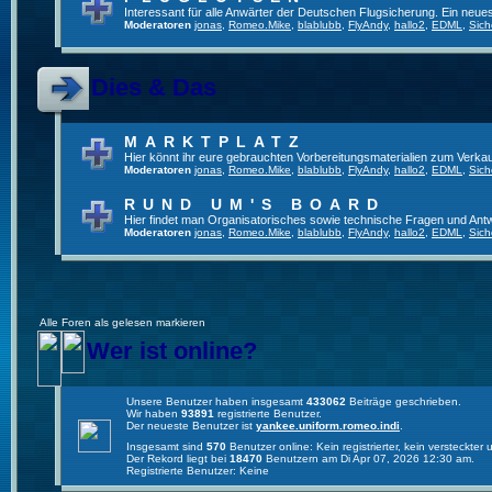
Interessant für alle Anwärter der Deutschen Flugsicherung. Ein neue
Moderatoren
jonas
,
Romeo.Mike
,
blablubb
,
FlyAndy
,
hallo2
,
EDML
,
Sich
Dies & Das
MARKTPLATZ
Hier könnt ihr eure gebrauchten Vorbereitungsmaterialien zum Verkau
Moderatoren
jonas
,
Romeo.Mike
,
blablubb
,
FlyAndy
,
hallo2
,
EDML
,
Sich
RUND UM'S BOARD
Hier findet man Organisatorisches sowie technische Fragen und Ant
Moderatoren
jonas
,
Romeo.Mike
,
blablubb
,
FlyAndy
,
hallo2
,
EDML
,
Sich
Alle Foren als gelesen markieren
Wer ist online?
Unsere Benutzer haben insgesamt
433062
Beiträge geschrieben.
Wir haben
93891
registrierte Benutzer.
Der neueste Benutzer ist
yankee.uniform.romeo.indi
.
Insgesamt sind
570
Benutzer online: Kein registrierter, kein versteckte
Der Rekord liegt bei
18470
Benutzern am Di Apr 07, 2026 12:30 am.
Registrierte Benutzer: Keine