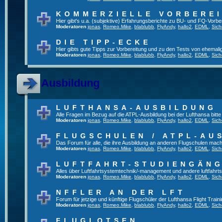
KOMMERZIELLE VORBERE
Hier gibt's u.a. (subjektive) Erfahrungsberichte zu BU- und FQ-Vorb
Moderatoren
jonas
,
Romeo.Mike
,
blablubb
,
FlyAndy
,
hallo2
,
EDML
,
Sich
DIE TIPP-ECKE
Hier gibts gute Tipps zur Vorbereitung und zu den Tests von ehemal
Moderatoren
jonas
,
Romeo.Mike
,
blablubb
,
FlyAndy
,
hallo2
,
EDML
,
Sich
Ausbildung
LUFTHANSA-AUSBILDUNG
Alle Fragen im Bezug auf die ATPL-Ausbildung bei der Lufthansa bitte h
Moderatoren
jonas
,
Romeo.Mike
,
blablubb
,
FlyAndy
,
hallo2
,
EDML
,
Sich
FLUGSCHULEN / ATPL-AU
Das Forum für alle, die ihre Ausbildung an anderen Flugschulen mach
Moderatoren
jonas
,
Romeo.Mike
,
blablubb
,
FlyAndy
,
hallo2
,
EDML
,
Sich
LUFTFAHRT-STUDIENGÄN
Alles über Luftfahrtsystemtechnik/-management und andere luftfahrt
Moderatoren
jonas
,
Romeo.Mike
,
blablubb
,
FlyAndy
,
hallo2
,
EDML
,
Sich
NFFLER AN DER LFT
Forum für jetzige und künftige Flugschüler der Lufthansa Flight Train
Moderatoren
jonas
,
Romeo.Mike
,
blablubb
,
FlyAndy
,
hallo2
,
EDML
,
Sich
FLUGLOTSEN