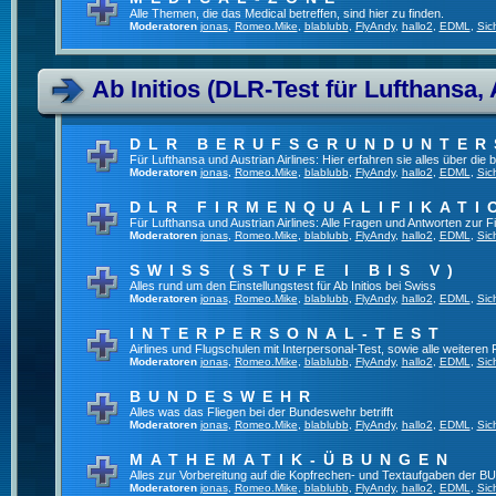
Alle Themen, die das Medical betreffen, sind hier zu finden.
Moderatoren
jonas
,
Romeo.Mike
,
blablubb
,
FlyAndy
,
hallo2
,
EDML
,
Sic
Ab Initios (DLR-Test für Lufthansa, 
DLR BERUFSGRUNDUNTE
Für Lufthansa und Austrian Airlines: Hier erfahren sie alles über die
Moderatoren
jonas
,
Romeo.Mike
,
blablubb
,
FlyAndy
,
hallo2
,
EDML
,
Sic
DLR FIRMENQUALIFIKATI
Für Lufthansa und Austrian Airlines: Alle Fragen und Antworten zur F
Moderatoren
jonas
,
Romeo.Mike
,
blablubb
,
FlyAndy
,
hallo2
,
EDML
,
Sic
SWISS (STUFE I BIS V)
Alles rund um den Einstellungstest für Ab Initios bei Swiss
Moderatoren
jonas
,
Romeo.Mike
,
blablubb
,
FlyAndy
,
hallo2
,
EDML
,
Sic
INTERPERSONAL-TEST
Airlines und Flugschulen mit Interpersonal-Test, sowie alle weiteren
Moderatoren
jonas
,
Romeo.Mike
,
blablubb
,
FlyAndy
,
hallo2
,
EDML
,
Sic
BUNDESWEHR
Alles was das Fliegen bei der Bundeswehr betrifft
Moderatoren
jonas
,
Romeo.Mike
,
blablubb
,
FlyAndy
,
hallo2
,
EDML
,
Sic
MATHEMATIK-ÜBUNGEN
Alles zur Vorbereitung auf die Kopfrechen- und Textaufgaben der BU
Moderatoren
jonas
,
Romeo.Mike
,
blablubb
,
FlyAndy
,
hallo2
,
EDML
,
Sic