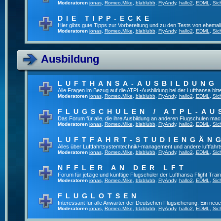
Moderatoren
jonas
,
Romeo.Mike
,
blablubb
,
FlyAndy
,
hallo2
,
EDML
,
Sic
DIE TIPP-ECKE
Hier gibts gute Tipps zur Vorbereitung und zu den Tests von ehema
Moderatoren
jonas
,
Romeo.Mike
,
blablubb
,
FlyAndy
,
hallo2
,
EDML
,
Sic
Ausbildung
LUFTHANSA-AUSBILDUNG
Alle Fragen im Bezug auf die ATPL-Ausbildung bei der Lufthansa bitte 
Moderatoren
jonas
,
Romeo.Mike
,
blablubb
,
FlyAndy
,
hallo2
,
EDML
,
Sic
FLUGSCHULEN / ATPL-AU
Das Forum für alle, die ihre Ausbildung an anderen Flugschulen mac
Moderatoren
jonas
,
Romeo.Mike
,
blablubb
,
FlyAndy
,
hallo2
,
EDML
,
Sic
LUFTFAHRT-STUDIENGÄN
Alles über Luftfahrtsystemtechnik/-management und andere luftfahr
Moderatoren
jonas
,
Romeo.Mike
,
blablubb
,
FlyAndy
,
hallo2
,
EDML
,
Sic
NFFLER AN DER LFT
Forum für jetzige und künftige Flugschüler der Lufthansa Flight Train
Moderatoren
jonas
,
Romeo.Mike
,
blablubb
,
FlyAndy
,
hallo2
,
EDML
,
Sic
FLUGLOTSEN
Interessant für alle Anwärter der Deutschen Flugsicherung. Ein neu
Moderatoren
jonas
,
Romeo.Mike
,
blablubb
,
FlyAndy
,
hallo2
,
EDML
,
Sic