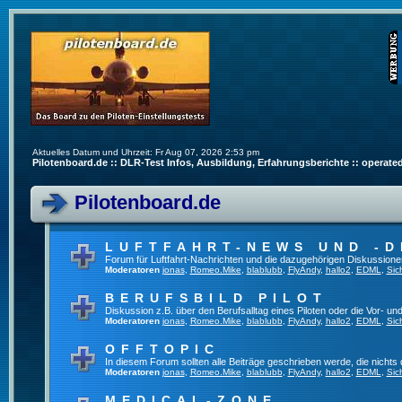
Aktuelles Datum und Uhrzeit: Fr Aug 07, 2026 2:53 pm
Pilotenboard.de :: DLR-Test Infos, Ausbildung, Erfahrungsberichte :: operate
Pilotenboard.de
LUFTFAHRT-NEWS UND -D
Forum für Luftfahrt-Nachrichten und die dazugehörigen Diskussione
Moderatoren
jonas
,
Romeo.Mike
,
blablubb
,
FlyAndy
,
hallo2
,
EDML
,
Sic
BERUFSBILD PILOT
Diskussion z.B. über den Berufsalltag eines Piloten oder die Vor- und
Moderatoren
jonas
,
Romeo.Mike
,
blablubb
,
FlyAndy
,
hallo2
,
EDML
,
Sic
OFFTOPIC
In diesem Forum sollten alle Beiträge geschrieben werde, die nichts 
Moderatoren
jonas
,
Romeo.Mike
,
blablubb
,
FlyAndy
,
hallo2
,
EDML
,
Sic
MEDICAL-ZONE