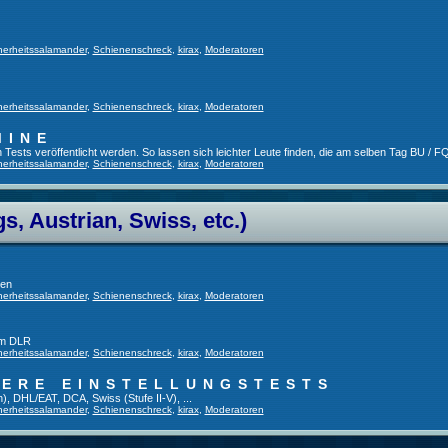
herheitssalamander
,
Schienenschreck
,
kirax
,
Moderatoren
herheitssalamander
,
Schienenschreck
,
kirax
,
Moderatoren
MINE
ests veröffentlicht werden. So lassen sich leichter Leute finden, die am selben Tag BU / FQ
herheitssalamander
,
Schienenschreck
,
kirax
,
Moderatoren
, Austrian, Swiss, etc.)
gen
herheitssalamander
,
Schienenschreck
,
kirax
,
Moderatoren
im DLR
herheitssalamander
,
Schienenschreck
,
kirax
,
Moderatoren
TERE EINSTELLUNGSTESTS
), DHL/EAT, DCA, Swiss (Stufe II-V), ...
herheitssalamander
,
Schienenschreck
,
kirax
,
Moderatoren