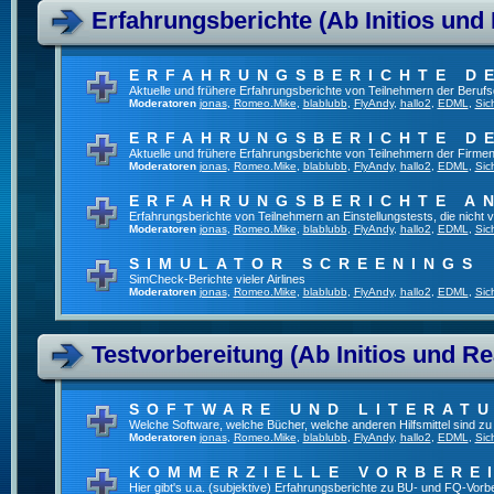
Erfahrungsberichte (Ab Initios und
ERFAHRUNGSBERICHTE D
Aktuelle und frühere Erfahrungsberichte von Teilnehmern der Beru
Moderatoren
jonas
,
Romeo.Mike
,
blablubb
,
FlyAndy
,
hallo2
,
EDML
,
Sic
ERFAHRUNGSBERICHTE D
Aktuelle und frühere Erfahrungsberichte von Teilnehmern der Firmen
Moderatoren
jonas
,
Romeo.Mike
,
blablubb
,
FlyAndy
,
hallo2
,
EDML
,
Sic
ERFAHRUNGSBERICHTE A
Erfahrungsberichte von Teilnehmern an Einstellungstests, die nich
Moderatoren
jonas
,
Romeo.Mike
,
blablubb
,
FlyAndy
,
hallo2
,
EDML
,
Sic
SIMULATOR SCREENINGS
SimCheck-Berichte vieler Airlines
Moderatoren
jonas
,
Romeo.Mike
,
blablubb
,
FlyAndy
,
hallo2
,
EDML
,
Sic
Testvorbereitung (Ab Initios und Re
SOFTWARE UND LITERAT
Welche Software, welche Bücher, welche anderen Hilfsmittel sind z
Moderatoren
jonas
,
Romeo.Mike
,
blablubb
,
FlyAndy
,
hallo2
,
EDML
,
Sic
KOMMERZIELLE VORBERE
Hier gibt's u.a. (subjektive) Erfahrungsberichte zu BU- und FQ-Vor