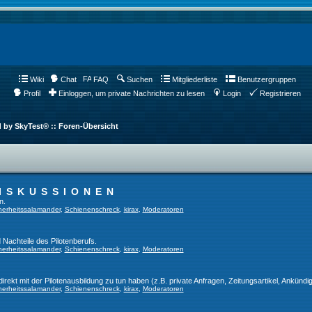
Wiki
Chat
FAQ
Suchen
Mitgliederliste
Benutzergruppen
Profil
Einloggen, um private Nachrichten zu lesen
Login
Registrieren
d by SkyTest® :: Foren-Übersicht
ISKUSSIONEN
n.
herheitssalamander
,
Schienenschreck
,
kirax
,
Moderatoren
 Nachteile des Pilotenberufs.
herheitssalamander
,
Schienenschreck
,
kirax
,
Moderatoren
direkt mit der Pilotenausbildung zu tun haben (z.B. private Anfragen, Zeitungsartikel, Ankündi
herheitssalamander
,
Schienenschreck
,
kirax
,
Moderatoren