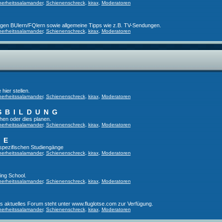
herheitssalamander
,
Schienenschreck
,
kirax
,
Moderatoren
ligen BUlern/FQlern sowie allgemeine Tipps wie z.B. TV-Sendungen.
herheitssalamander
,
Schienenschreck
,
kirax
,
Moderatoren
hier stellen.
herheitssalamander
,
Schienenschreck
,
kirax
,
Moderatoren
SBILDUNG
hen oder dies planen.
herheitssalamander
,
Schienenschreck
,
kirax
,
Moderatoren
GE
tspezifischen Studiengänge
herheitssalamander
,
Schienenschreck
,
kirax
,
Moderatoren
ing School.
herheitssalamander
,
Schienenschreck
,
kirax
,
Moderatoren
es aktuelles Forum steht unter www.fluglotse.com zur Verfügung.
herheitssalamander
,
Schienenschreck
,
kirax
,
Moderatoren