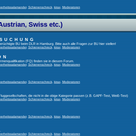
herheitssalamander
,
Schienenschreck
,
kirax
,
Moderatoren
Austrian, Swiss etc.)
RSUCHUNG
 berüchtigte BU beim DLR in Hamburg. Bitte auch alle Fragen zur BU hier stellen!
herheitssalamander
,
Schienenschreck
,
kirax
,
Moderatoren
ON
irmenqualifikation (FQ) finden sie in diesem Forum.
herheitssalamander
,
Schienenschreck
,
kirax
,
Moderatoren
herheitssalamander
,
Schienenschreck
,
kirax
,
Moderatoren
 Fluggesellschaften, die nicht in die obige Kategorie passen (z.B. GAPF-Test, Weiß-Test)
herheitssalamander
,
Schienenschreck
,
kirax
,
Moderatoren
herheitssalamander
,
Schienenschreck
,
kirax
,
Moderatoren
.
herheitssalamander
,
Schienenschreck
,
kirax
,
Moderatoren