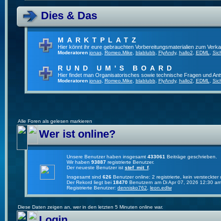
Dies & Das
MARKTPLATZ
Hier könnt ihr eure gebrauchten Vorbereitungsmaterialien zum Verkau
Moderatoren
jonas
,
Romeo.Mike
,
blablubb
,
FlyAndy
,
hallo2
,
EDML
,
Sic
RUND UM'S BOARD
Hier findet man Organisatorisches sowie technische Fragen und Ant
Moderatoren
jonas
,
Romeo.Mike
,
blablubb
,
FlyAndy
,
hallo2
,
EDML
,
Sic
Alle Foren als gelesen markieren
Wer ist online?
Unsere Benutzer haben insgesamt
433061
Beiträge geschrieben.
Wir haben
93887
registrierte Benutzer.
Der neueste Benutzer ist
stef_mit_f
.
Insgesamt sind
626
Benutzer online: 2 registrierte, kein versteckt
Der Rekord liegt bei
18470
Benutzern am Di Apr 07, 2026 12:30 am
Registrierte Benutzer:
dennisko762
,
leon.edlw
Diese Daten zeigen an, wer in den letzten 5 Minuten online war.
Login