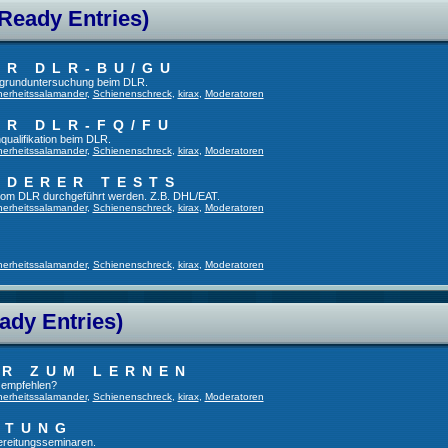
 Ready Entries)
ER DLR-BU/GU
fsgrunduntersuchung beim DLR.
herheitssalamander
,
Schienenschreck
,
kirax
,
Moderatoren
ER DLR-FQ/FU
qualifikation beim DLR.
herheitssalamander
,
Schienenschreck
,
kirax
,
Moderatoren
NDERER TESTS
t vom DLR durchgeführt werden. Z.B. DHL/EAT.
herheitssalamander
,
Schienenschreck
,
kirax
,
Moderatoren
herheitssalamander
,
Schienenschreck
,
kirax
,
Moderatoren
ady Entries)
UR ZUM LERNEN
u empfehlen?
herheitssalamander
,
Schienenschreck
,
kirax
,
Moderatoren
ITUNG
bereitungsseminaren.