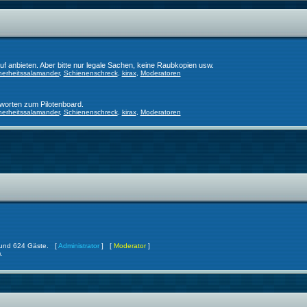
f anbieten. Aber bitte nur legale Sachen, keine Raubkopien usw.
herheitssalamander
,
Schienenschreck
,
kirax
,
Moderatoren
worten zum Pilotenboard.
herheitssalamander
,
Schienenschreck
,
kirax
,
Moderatoren
er und 624 Gäste. [
Administrator
] [
Moderator
]
.