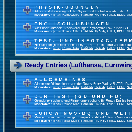
PHYSIK-ÜBUNGEN
Alles zur Vorbereitung auf die Physik- und Technikaufgaben der BU.
Moderatoren
jonas
,
Romeo.Mike
,
blablubb
,
FlyAndy
,
hallo2
,
EDML
,
Sic
ENGLISCH-ÜBUNGEN
Alles über Vokabeln, Redewendungen, Synonyme usw. für die BU
Moderatoren
jonas
,
Romeo.Mike
,
blablubb
,
FlyAndy
,
hallo2
,
EDML
,
Sic
TEST- UND INFOTAG-TER
Hier können (natürlich auch anonym) Die Termine Ihrer anstehenden T
Moderatoren
jonas
,
Romeo.Mike
,
blablubb
,
FlyAndy
,
hallo2
,
EDML
,
Sic
Ready Entries (Lufthansa, Eurowings
ALLGEMEINES
Allgemeine Diskussionen aus der Ready-Entry-Welt, z.B. ATPL-Fra
Moderatoren
jonas
,
Romeo.Mike
,
blablubb
,
FlyAndy
,
hallo2
,
EDML
,
Sic
DLR-TEST (GU UND FU)
Grunduntersuchung und Firmenuntersuchung für Ready Entries be
Moderatoren
jonas
,
Romeo.Mike
,
blablubb
,
FlyAndy
,
hallo2
,
EDML
,
Sic
EUROWINGS-BQ UND WEI
Ready Entries bei Eurowings (Interpersonal-Test / Basic Qualification
Moderatoren
jonas
,
Romeo.Mike
,
blablubb
,
FlyAndy
,
hallo2
,
EDML
,
Sic