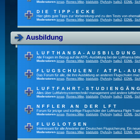
Moderatoren
jonas
,
Romeo.Mike
,
blablubb
,
FlyAndy
,
hallo2
,
EDML
,
Sic
DIE TIPP-ECKE
Hier gibts gute Tipps zur Vorbereitung und zu den Tests von ehema
Moderatoren
jonas
,
Romeo.Mike
,
blablubb
,
FlyAndy
,
hallo2
,
EDML
,
Sic
Ausbildung
LUFTHANSA-AUSBILDUNG
Alle Fragen im Bezug auf die ATPL-Ausbildung bei der Lufthansa bitte 
Moderatoren
jonas
,
Romeo.Mike
,
blablubb
,
FlyAndy
,
hallo2
,
EDML
,
Sic
FLUGSCHULEN / ATPL-AU
Das Forum für alle, die ihre Ausbildung an anderen Flugschulen mac
Moderatoren
jonas
,
Romeo.Mike
,
blablubb
,
FlyAndy
,
hallo2
,
EDML
,
Sic
LUFTFAHRT-STUDIENGÄN
Alles über Luftfahrtsystemtechnik/-management und andere luftfahr
Moderatoren
jonas
,
Romeo.Mike
,
blablubb
,
FlyAndy
,
hallo2
,
EDML
,
Sic
NFFLER AN DER LFT
Forum für jetzige und künftige Flugschüler der Lufthansa Flight Train
Moderatoren
jonas
,
Romeo.Mike
,
blablubb
,
FlyAndy
,
hallo2
,
EDML
,
Sic
FLUGLOTSEN
Interessant für alle Anwärter der Deutschen Flugsicherung. Ein neu
Moderatoren
jonas
,
Romeo.Mike
,
blablubb
,
FlyAndy
,
hallo2
,
EDML
,
Sic