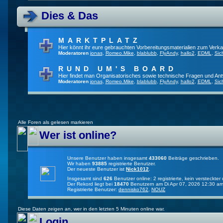
Dies & Das
MARKTPLATZ
Hier könnt ihr eure gebrauchten Vorbereitungsmaterialien zum Verkau
Moderatoren
jonas
,
Romeo.Mike
,
blablubb
,
FlyAndy
,
hallo2
,
EDML
,
Sic
RUND UM'S BOARD
Hier findet man Organisatorisches sowie technische Fragen und Ant
Moderatoren
jonas
,
Romeo.Mike
,
blablubb
,
FlyAndy
,
hallo2
,
EDML
,
Sic
Alle Foren als gelesen markieren
Wer ist online?
Unsere Benutzer haben insgesamt
433060
Beiträge geschrieben.
Wir haben
93885
registrierte Benutzer.
Der neueste Benutzer ist
Nick1012
.
Insgesamt sind
626
Benutzer online: 2 registrierte, kein versteckt
Der Rekord liegt bei
18470
Benutzern am Di Apr 07, 2026 12:30 am
Registrierte Benutzer:
dennisko762
,
NOUZ
Diese Daten zeigen an, wer in den letzten 5 Minuten online war.
Login