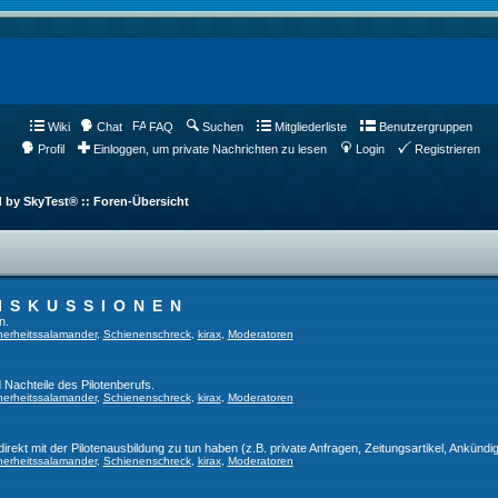
Wiki
Chat
FAQ
Suchen
Mitgliederliste
Benutzergruppen
Profil
Einloggen, um private Nachrichten zu lesen
Login
Registrieren
d by SkyTest® :: Foren-Übersicht
ISKUSSIONEN
n.
herheitssalamander
,
Schienenschreck
,
kirax
,
Moderatoren
 Nachteile des Pilotenberufs.
herheitssalamander
,
Schienenschreck
,
kirax
,
Moderatoren
direkt mit der Pilotenausbildung zu tun haben (z.B. private Anfragen, Zeitungsartikel, Ankündi
herheitssalamander
,
Schienenschreck
,
kirax
,
Moderatoren