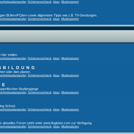
herheitssalamander
,
Schienenschreck
,
kirax
,
Moderatoren
ligen BUlern/FQlern sowie allgemeine Tipps wie z.B. TV-Sendungen.
herheitssalamander
,
Schienenschreck
,
kirax
,
Moderatoren
hier stellen.
herheitssalamander
,
Schienenschreck
,
kirax
,
Moderatoren
SBILDUNG
hen oder dies planen.
herheitssalamander
,
Schienenschreck
,
kirax
,
Moderatoren
GE
tspezifischen Studiengänge
herheitssalamander
,
Schienenschreck
,
kirax
,
Moderatoren
ing School.
herheitssalamander
,
Schienenschreck
,
kirax
,
Moderatoren
es aktuelles Forum steht unter www.fluglotse.com zur Verfügung.
herheitssalamander
,
Schienenschreck
,
kirax
,
Moderatoren