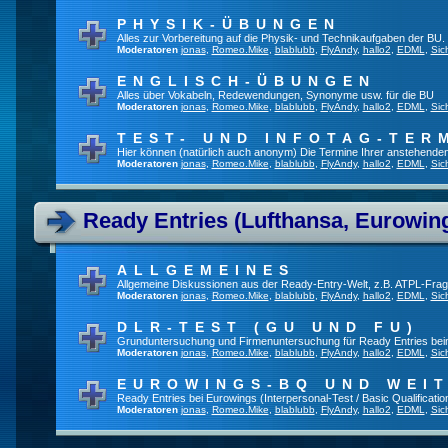
PHYSIK-ÜBUNGEN
Alles zur Vorbereitung auf die Physik- und Technikaufgaben der BU.
Moderatoren
jonas
,
Romeo.Mike
,
blablubb
,
FlyAndy
,
hallo2
,
EDML
,
Sic
ENGLISCH-ÜBUNGEN
Alles über Vokabeln, Redewendungen, Synonyme usw. für die BU
Moderatoren
jonas
,
Romeo.Mike
,
blablubb
,
FlyAndy
,
hallo2
,
EDML
,
Sic
TEST- UND INFOTAG-TER
Hier können (natürlich auch anonym) Die Termine Ihrer anstehenden T
Moderatoren
jonas
,
Romeo.Mike
,
blablubb
,
FlyAndy
,
hallo2
,
EDML
,
Sic
Ready Entries (Lufthansa, Eurowings
ALLGEMEINES
Allgemeine Diskussionen aus der Ready-Entry-Welt, z.B. ATPL-Fra
Moderatoren
jonas
,
Romeo.Mike
,
blablubb
,
FlyAndy
,
hallo2
,
EDML
,
Sic
DLR-TEST (GU UND FU)
Grunduntersuchung und Firmenuntersuchung für Ready Entries be
Moderatoren
jonas
,
Romeo.Mike
,
blablubb
,
FlyAndy
,
hallo2
,
EDML
,
Sic
EUROWINGS-BQ UND WEI
Ready Entries bei Eurowings (Interpersonal-Test / Basic Qualification
Moderatoren
jonas
,
Romeo.Mike
,
blablubb
,
FlyAndy
,
hallo2
,
EDML
,
Sic