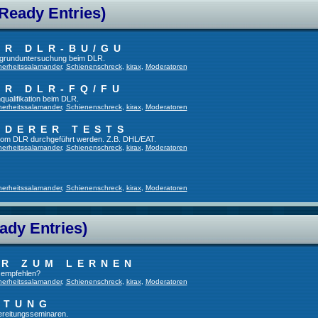
 Ready Entries)
ER DLR-BU/GU
fsgrunduntersuchung beim DLR.
herheitssalamander
,
Schienenschreck
,
kirax
,
Moderatoren
ER DLR-FQ/FU
qualifikation beim DLR.
herheitssalamander
,
Schienenschreck
,
kirax
,
Moderatoren
NDERER TESTS
t vom DLR durchgeführt werden. Z.B. DHL/EAT.
herheitssalamander
,
Schienenschreck
,
kirax
,
Moderatoren
herheitssalamander
,
Schienenschreck
,
kirax
,
Moderatoren
ady Entries)
UR ZUM LERNEN
u empfehlen?
herheitssalamander
,
Schienenschreck
,
kirax
,
Moderatoren
ITUNG
bereitungsseminaren.