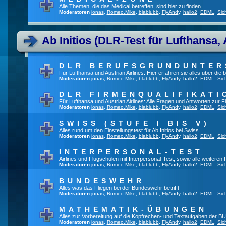
Alle Themen, die das Medical betreffen, sind hier zu finden.
Moderatoren
jonas
,
Romeo.Mike
,
blablubb
,
FlyAndy
,
hallo2
,
EDML
,
Sic
Ab Initios (DLR-Test für Lufthansa, 
DLR BERUFSGRUNDUNTE
Für Lufthansa und Austrian Airlines: Hier erfahren sie alles über die
Moderatoren
jonas
,
Romeo.Mike
,
blablubb
,
FlyAndy
,
hallo2
,
EDML
,
Sic
DLR FIRMENQUALIFIKATI
Für Lufthansa und Austrian Airlines: Alle Fragen und Antworten zur F
Moderatoren
jonas
,
Romeo.Mike
,
blablubb
,
FlyAndy
,
hallo2
,
EDML
,
Sic
SWISS (STUFE I BIS V)
Alles rund um den Einstellungstest für Ab Initios bei Swiss
Moderatoren
jonas
,
Romeo.Mike
,
blablubb
,
FlyAndy
,
hallo2
,
EDML
,
Sic
INTERPERSONAL-TEST
Airlines und Flugschulen mit Interpersonal-Test, sowie alle weiteren
Moderatoren
jonas
,
Romeo.Mike
,
blablubb
,
FlyAndy
,
hallo2
,
EDML
,
Sic
BUNDESWEHR
Alles was das Fliegen bei der Bundeswehr betrifft
Moderatoren
jonas
,
Romeo.Mike
,
blablubb
,
FlyAndy
,
hallo2
,
EDML
,
Sic
MATHEMATIK-ÜBUNGEN
Alles zur Vorbereitung auf die Kopfrechen- und Textaufgaben der BU
Moderatoren
jonas
,
Romeo.Mike
,
blablubb
,
FlyAndy
,
hallo2
,
EDML
,
Sic