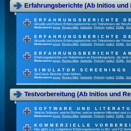
Erfahrungsberichte (Ab Initios und
ERFAHRUNGSBERICHTE D
Aktuelle und frühere Erfahrungsberichte von Teilnehmern der Beru
Moderatoren
jonas
,
Romeo.Mike
,
blablubb
,
FlyAndy
,
hallo2
,
EDML
,
Sic
ERFAHRUNGSBERICHTE D
Aktuelle und frühere Erfahrungsberichte von Teilnehmern der Firmen
Moderatoren
jonas
,
Romeo.Mike
,
blablubb
,
FlyAndy
,
hallo2
,
EDML
,
Sic
ERFAHRUNGSBERICHTE A
Erfahrungsberichte von Teilnehmern an Einstellungstests, die nich
Moderatoren
jonas
,
Romeo.Mike
,
blablubb
,
FlyAndy
,
hallo2
,
EDML
,
Sic
SIMULATOR SCREENINGS
SimCheck-Berichte vieler Airlines
Moderatoren
jonas
,
Romeo.Mike
,
blablubb
,
FlyAndy
,
hallo2
,
EDML
,
Sic
Testvorbereitung (Ab Initios und Re
SOFTWARE UND LITERAT
Welche Software, welche Bücher, welche anderen Hilfsmittel sind z
Moderatoren
jonas
,
Romeo.Mike
,
blablubb
,
FlyAndy
,
hallo2
,
EDML
,
Sic
KOMMERZIELLE VORBERE
Hier gibt's u.a. (subjektive) Erfahrungsberichte zu BU- und FQ-Vor