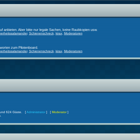
f anbieten. Aber bitte nur legale Sachen, keine Raubkopien usw.
herheitssalamander
,
Schienenschreck
,
kirax
,
Moderatoren
worten zum Pilotenboard.
herheitssalamander
,
Schienenschreck
,
kirax
,
Moderatoren
er und 624 Gäste. [
Administrator
] [
Moderator
]
.