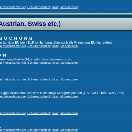
herheitssalamander
,
Schienenschreck
,
kirax
,
Moderatoren
Austrian, Swiss etc.)
RSUCHUNG
 berüchtigte BU beim DLR in Hamburg. Bitte auch alle Fragen zur BU hier stellen!
herheitssalamander
,
Schienenschreck
,
kirax
,
Moderatoren
ON
irmenqualifikation (FQ) finden sie in diesem Forum.
herheitssalamander
,
Schienenschreck
,
kirax
,
Moderatoren
herheitssalamander
,
Schienenschreck
,
kirax
,
Moderatoren
 Fluggesellschaften, die nicht in die obige Kategorie passen (z.B. GAPF-Test, Weiß-Test)
herheitssalamander
,
Schienenschreck
,
kirax
,
Moderatoren
herheitssalamander
,
Schienenschreck
,
kirax
,
Moderatoren
.
herheitssalamander
,
Schienenschreck
,
kirax
,
Moderatoren