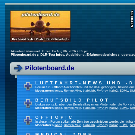
Aktuelles Datum und Uhrzeit: Do Aug 06, 2026 2:05 pm
Pilotenboard.de :: DLR-Test Infos, Ausbildung, Erfahrungsberichte :: operate
Pilotenboard.de
LUFTFAHRT-NEWS UND -D
Forum für Luftfahrt-Nachrichten und die dazugehörigen Diskussione
Moderatoren
jonas
,
Romeo.Mike
,
blablubb
,
FlyAndy
,
hallo2
,
EDML
,
Sic
BERUFSBILD PILOT
Diskussion z.B. über den Berufsalltag eines Piloten oder die Vor- und
Moderatoren
jonas
,
Romeo.Mike
,
blablubb
,
FlyAndy
,
hallo2
,
EDML
,
Sic
OFFTOPIC
In diesem Forum sollten alle Beiträge geschrieben werde, die nichts 
Moderatoren
jonas
,
Romeo.Mike
,
blablubb
,
FlyAndy
,
hallo2
,
EDML
,
Sic
MEDICAL-ZONE