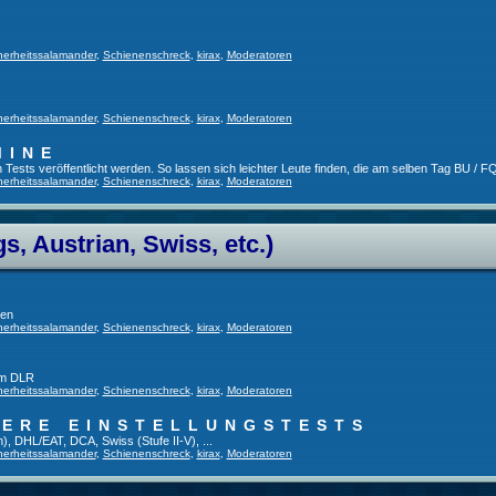
herheitssalamander
,
Schienenschreck
,
kirax
,
Moderatoren
herheitssalamander
,
Schienenschreck
,
kirax
,
Moderatoren
MINE
ests veröffentlicht werden. So lassen sich leichter Leute finden, die am selben Tag BU / FQ
herheitssalamander
,
Schienenschreck
,
kirax
,
Moderatoren
, Austrian, Swiss, etc.)
gen
herheitssalamander
,
Schienenschreck
,
kirax
,
Moderatoren
im DLR
herheitssalamander
,
Schienenschreck
,
kirax
,
Moderatoren
TERE EINSTELLUNGSTESTS
), DHL/EAT, DCA, Swiss (Stufe II-V), ...
herheitssalamander
,
Schienenschreck
,
kirax
,
Moderatoren