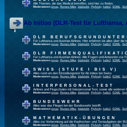
Alle Themen, die das Medical betreffen, sind hier zu finden.
Moderatoren
jonas
,
Romeo.Mike
,
blablubb
,
FlyAndy
,
hallo2
,
EDML
,
Sic
Ab Initios (DLR-Test für Lufthansa, 
DLR BERUFSGRUNDUNTE
Für Lufthansa und Austrian Airlines: Hier erfahren sie alles über die
Moderatoren
jonas
,
Romeo.Mike
,
blablubb
,
FlyAndy
,
hallo2
,
EDML
,
Sic
DLR FIRMENQUALIFIKATI
Für Lufthansa und Austrian Airlines: Alle Fragen und Antworten zur F
Moderatoren
jonas
,
Romeo.Mike
,
blablubb
,
FlyAndy
,
hallo2
,
EDML
,
Sic
SWISS (STUFE I BIS V)
Alles rund um den Einstellungstest für Ab Initios bei Swiss
Moderatoren
jonas
,
Romeo.Mike
,
blablubb
,
FlyAndy
,
hallo2
,
EDML
,
Sic
INTERPERSONAL-TEST
Airlines und Flugschulen mit Interpersonal-Test, sowie alle weiteren
Moderatoren
jonas
,
Romeo.Mike
,
blablubb
,
FlyAndy
,
hallo2
,
EDML
,
Sic
BUNDESWEHR
Alles was das Fliegen bei der Bundeswehr betrifft
Moderatoren
jonas
,
Romeo.Mike
,
blablubb
,
FlyAndy
,
hallo2
,
EDML
,
Sic
MATHEMATIK-ÜBUNGEN
Alles zur Vorbereitung auf die Kopfrechen- und Textaufgaben der BU
Moderatoren
jonas
,
Romeo.Mike
,
blablubb
,
FlyAndy
,
hallo2
,
EDML
,
Sic