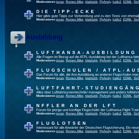
Moderatoren
jonas
,
Romeo.Mike
,
blablubb
,
FlyAndy
,
hallo2
,
EDML
,
Sic
DIE TIPP-ECKE
Hier gibts gute Tipps zur Vorbereitung und zu den Tests von ehema
Moderatoren
jonas
,
Romeo.Mike
,
blablubb
,
FlyAndy
,
hallo2
,
EDML
,
Sic
Ausbildung
LUFTHANSA-AUSBILDUNG
Alle Fragen im Bezug auf die ATPL-Ausbildung bei der Lufthansa bitte 
Moderatoren
jonas
,
Romeo.Mike
,
blablubb
,
FlyAndy
,
hallo2
,
EDML
,
Sic
FLUGSCHULEN / ATPL-AU
Das Forum für alle, die ihre Ausbildung an anderen Flugschulen mac
Moderatoren
jonas
,
Romeo.Mike
,
blablubb
,
FlyAndy
,
hallo2
,
EDML
,
Sic
LUFTFAHRT-STUDIENGÄN
Alles über Luftfahrtsystemtechnik/-management und andere luftfahr
Moderatoren
jonas
,
Romeo.Mike
,
blablubb
,
FlyAndy
,
hallo2
,
EDML
,
Sic
NFFLER AN DER LFT
Forum für jetzige und künftige Flugschüler der Lufthansa Flight Train
Moderatoren
jonas
,
Romeo.Mike
,
blablubb
,
FlyAndy
,
hallo2
,
EDML
,
Sic
FLUGLOTSEN
Interessant für alle Anwärter der Deutschen Flugsicherung. Ein neu
Moderatoren
jonas
,
Romeo.Mike
,
blablubb
,
FlyAndy
,
hallo2
,
EDML
,
Sic