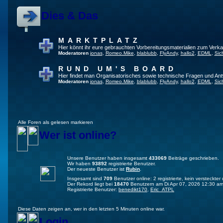
Dies & Das
MARKTPLATZ
Hier könnt ihr eure gebrauchten Vorbereitungsmaterialien zum Verkau
Moderatoren
jonas
,
Romeo.Mike
,
blablubb
,
FlyAndy
,
hallo2
,
EDML
,
Sic
RUND UM'S BOARD
Hier findet man Organisatorisches sowie technische Fragen und Ant
Moderatoren
jonas
,
Romeo.Mike
,
blablubb
,
FlyAndy
,
hallo2
,
EDML
,
Sic
Alle Foren als gelesen markieren
Wer ist online?
Unsere Benutzer haben insgesamt
433069
Beiträge geschrieben.
Wir haben
93892
registrierte Benutzer.
Der neueste Benutzer ist
Rubin
.
Insgesamt sind
709
Benutzer online: 2 registrierte, kein versteckt
Der Rekord liegt bei
18470
Benutzern am Di Apr 07, 2026 12:30 am
Registrierte Benutzer:
benedikt170
,
Eric_ATPL
Diese Daten zeigen an, wer in den letzten 5 Minuten online war.
Login