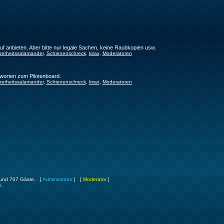
f anbieten. Aber bitte nur legale Sachen, keine Raubkopien usw.
herheitssalamander
,
Schienenschreck
,
kirax
,
Moderatoren
worten zum Pilotenboard.
herheitssalamander
,
Schienenschreck
,
kirax
,
Moderatoren
er und 707 Gäste. [
Administrator
] [
Moderator
]
.