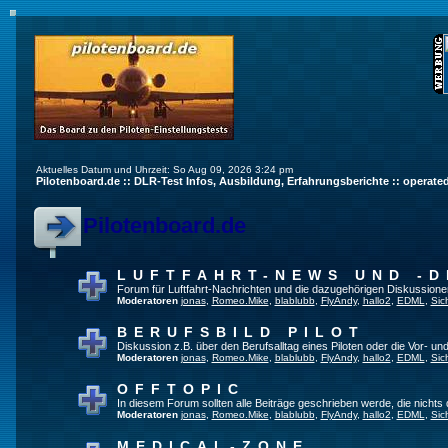
Aktuelles Datum und Uhrzeit: So Aug 09, 2026 3:24 pm
Pilotenboard.de :: DLR-Test Infos, Ausbildung, Erfahrungsberichte :: operate
Pilotenboard.de
LUFTFAHRT-NEWS UND -D
Forum für Luftfahrt-Nachrichten und die dazugehörigen Diskussione
Moderatoren
jonas
,
Romeo.Mike
,
blablubb
,
FlyAndy
,
hallo2
,
EDML
,
Sic
BERUFSBILD PILOT
Diskussion z.B. über den Berufsalltag eines Piloten oder die Vor- und
Moderatoren
jonas
,
Romeo.Mike
,
blablubb
,
FlyAndy
,
hallo2
,
EDML
,
Sic
OFFTOPIC
In diesem Forum sollten alle Beiträge geschrieben werde, die nichts 
Moderatoren
jonas
,
Romeo.Mike
,
blablubb
,
FlyAndy
,
hallo2
,
EDML
,
Sic
MEDICAL-ZONE