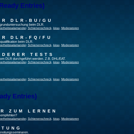
 Ready Entries)
ER DLR-BU/GU
fsgrunduntersuchung beim DLR.
herheitssalamander
,
Schienenschreck
,
kirax
,
Moderatoren
ER DLR-FQ/FU
qualifikation beim DLR.
herheitssalamander
,
Schienenschreck
,
kirax
,
Moderatoren
NDERER TESTS
t vom DLR durchgeführt werden. Z.B. DHL/EAT.
herheitssalamander
,
Schienenschreck
,
kirax
,
Moderatoren
herheitssalamander
,
Schienenschreck
,
kirax
,
Moderatoren
ady Entries)
UR ZUM LERNEN
u empfehlen?
herheitssalamander
,
Schienenschreck
,
kirax
,
Moderatoren
ITUNG
bereitungsseminaren.