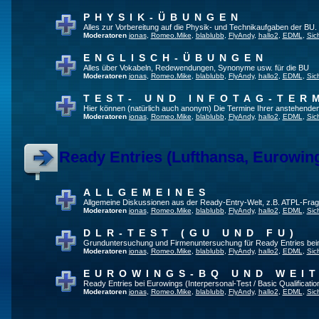
PHYSIK-ÜBUNGEN
Alles zur Vorbereitung auf die Physik- und Technikaufgaben der BU.
Moderatoren
jonas
,
Romeo.Mike
,
blablubb
,
FlyAndy
,
hallo2
,
EDML
,
Sic
ENGLISCH-ÜBUNGEN
Alles über Vokabeln, Redewendungen, Synonyme usw. für die BU
Moderatoren
jonas
,
Romeo.Mike
,
blablubb
,
FlyAndy
,
hallo2
,
EDML
,
Sic
TEST- UND INFOTAG-TER
Hier können (natürlich auch anonym) Die Termine Ihrer anstehenden T
Moderatoren
jonas
,
Romeo.Mike
,
blablubb
,
FlyAndy
,
hallo2
,
EDML
,
Sic
Ready Entries (Lufthansa, Eurowings
ALLGEMEINES
Allgemeine Diskussionen aus der Ready-Entry-Welt, z.B. ATPL-Fra
Moderatoren
jonas
,
Romeo.Mike
,
blablubb
,
FlyAndy
,
hallo2
,
EDML
,
Sic
DLR-TEST (GU UND FU)
Grunduntersuchung und Firmenuntersuchung für Ready Entries be
Moderatoren
jonas
,
Romeo.Mike
,
blablubb
,
FlyAndy
,
hallo2
,
EDML
,
Sic
EUROWINGS-BQ UND WEI
Ready Entries bei Eurowings (Interpersonal-Test / Basic Qualification
Moderatoren
jonas
,
Romeo.Mike
,
blablubb
,
FlyAndy
,
hallo2
,
EDML
,
Sic