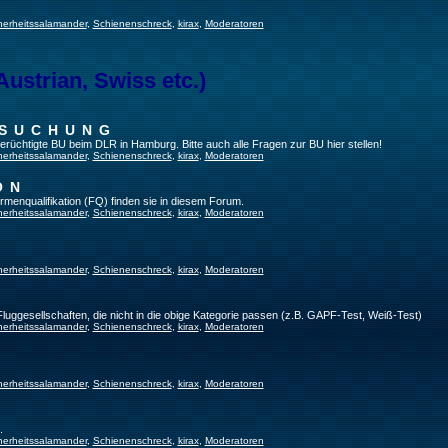
herheitssalamander
,
Schienenschreck
,
kirax
,
Moderatoren
Austrian, Swiss etc.)
RSUCHUNG
 berüchtigte BU beim DLR in Hamburg. Bitte auch alle Fragen zur BU hier stellen!
herheitssalamander
,
Schienenschreck
,
kirax
,
Moderatoren
ON
irmenqualifikation (FQ) finden sie in diesem Forum.
herheitssalamander
,
Schienenschreck
,
kirax
,
Moderatoren
herheitssalamander
,
Schienenschreck
,
kirax
,
Moderatoren
 Fluggesellschaften, die nicht in die obige Kategorie passen (z.B. GAPF-Test, Weiß-Test)
herheitssalamander
,
Schienenschreck
,
kirax
,
Moderatoren
herheitssalamander
,
Schienenschreck
,
kirax
,
Moderatoren
.
herheitssalamander
,
Schienenschreck
,
kirax
,
Moderatoren