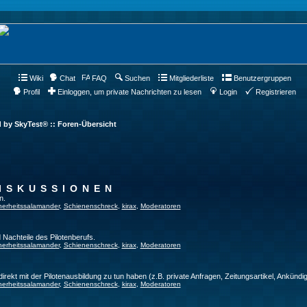
Wiki
Chat
FAQ
Suchen
Mitgliederliste
Benutzergruppen
Profil
Einloggen, um private Nachrichten zu lesen
Login
Registrieren
d by SkyTest® :: Foren-Übersicht
ISKUSSIONEN
n.
herheitssalamander
,
Schienenschreck
,
kirax
,
Moderatoren
 Nachteile des Pilotenberufs.
herheitssalamander
,
Schienenschreck
,
kirax
,
Moderatoren
direkt mit der Pilotenausbildung zu tun haben (z.B. private Anfragen, Zeitungsartikel, Ankündi
herheitssalamander
,
Schienenschreck
,
kirax
,
Moderatoren