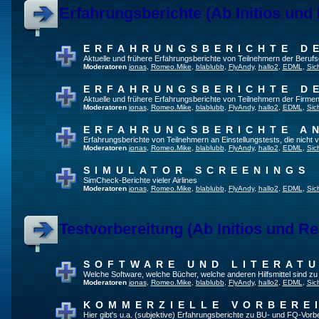
Erfahrungsberichte (Ab Initios und
ERFAHRUNGSBERICHTE D
Aktuelle und frühere Erfahrungsberichte von Teilnehmern der Beru
Moderatoren
jonas
,
Romeo.Mike
,
blablubb
,
FlyAndy
,
hallo2
,
EDML
,
Sic
ERFAHRUNGSBERICHTE D
Aktuelle und frühere Erfahrungsberichte von Teilnehmern der Firmen
Moderatoren
jonas
,
Romeo.Mike
,
blablubb
,
FlyAndy
,
hallo2
,
EDML
,
Sic
ERFAHRUNGSBERICHTE A
Erfahrungsberichte von Teilnehmern an Einstellungstests, die nich
Moderatoren
jonas
,
Romeo.Mike
,
blablubb
,
FlyAndy
,
hallo2
,
EDML
,
Sic
SIMULATOR SCREENINGS
SimCheck-Berichte vieler Airlines
Moderatoren
jonas
,
Romeo.Mike
,
blablubb
,
FlyAndy
,
hallo2
,
EDML
,
Sic
Testvorbereitung (Ab Initios und Re
SOFTWARE UND LITERAT
Welche Software, welche Bücher, welche anderen Hilfsmittel sind z
Moderatoren
jonas
,
Romeo.Mike
,
blablubb
,
FlyAndy
,
hallo2
,
EDML
,
Sic
KOMMERZIELLE VORBERE
Hier gibt's u.a. (subjektive) Erfahrungsberichte zu BU- und FQ-Vor