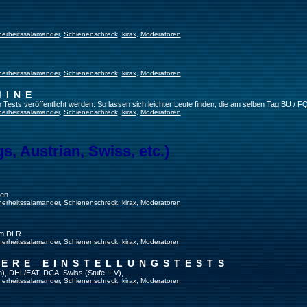
herheitssalamander
,
Schienenschreck
,
kirax
,
Moderatoren
herheitssalamander
,
Schienenschreck
,
kirax
,
Moderatoren
MINE
ests veröffentlicht werden. So lassen sich leichter Leute finden, die am selben Tag BU / FQ
herheitssalamander
,
Schienenschreck
,
kirax
,
Moderatoren
, Austrian, Swiss, etc.)
gen
herheitssalamander
,
Schienenschreck
,
kirax
,
Moderatoren
im DLR
herheitssalamander
,
Schienenschreck
,
kirax
,
Moderatoren
TERE EINSTELLUNGSTESTS
), DHL/EAT, DCA, Swiss (Stufe II-V), ...
herheitssalamander
,
Schienenschreck
,
kirax
,
Moderatoren