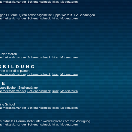
herheitssalamander
,
Schienenschreck
,
kirax
,
Moderatoren
ligen BUlern/FQlern sowie allgemeine Tipps wie z.B. TV-Sendungen.
herheitssalamander
,
Schienenschreck
,
kirax
,
Moderatoren
hier stellen.
herheitssalamander
,
Schienenschreck
,
kirax
,
Moderatoren
SBILDUNG
hen oder dies planen.
herheitssalamander
,
Schienenschreck
,
kirax
,
Moderatoren
GE
tspezifischen Studiengänge
herheitssalamander
,
Schienenschreck
,
kirax
,
Moderatoren
ing School.
herheitssalamander
,
Schienenschreck
,
kirax
,
Moderatoren
es aktuelles Forum steht unter www.fluglotse.com zur Verfügung.
herheitssalamander
,
Schienenschreck
,
kirax
,
Moderatoren