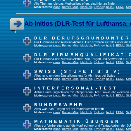
Alle Themen, die das Medical betreffen, sind hier zu finden.
Moderatoren
jonas
,
Romeo.Mike
,
blablubb
,
FlyAndy
,
hallo2
,
EDML
,
Sic
Ab Initios (DLR-Test für Lufthansa, 
DLR BERUFSGRUNDUNTE
Für Lufthansa und Austrian Airlines: Hier erfahren sie alles über die
Moderatoren
jonas
,
Romeo.Mike
,
blablubb
,
FlyAndy
,
hallo2
,
EDML
,
Sic
DLR FIRMENQUALIFIKATI
Für Lufthansa und Austrian Airlines: Alle Fragen und Antworten zur F
Moderatoren
jonas
,
Romeo.Mike
,
blablubb
,
FlyAndy
,
hallo2
,
EDML
,
Sic
SWISS (STUFE I BIS V)
Alles rund um den Einstellungstest für Ab Initios bei Swiss
Moderatoren
jonas
,
Romeo.Mike
,
blablubb
,
FlyAndy
,
hallo2
,
EDML
,
Sic
INTERPERSONAL-TEST
Airlines und Flugschulen mit Interpersonal-Test, sowie alle weiteren
Moderatoren
jonas
,
Romeo.Mike
,
blablubb
,
FlyAndy
,
hallo2
,
EDML
,
Sic
BUNDESWEHR
Alles was das Fliegen bei der Bundeswehr betrifft
Moderatoren
jonas
,
Romeo.Mike
,
blablubb
,
FlyAndy
,
hallo2
,
EDML
,
Sic
MATHEMATIK-ÜBUNGEN
Alles zur Vorbereitung auf die Kopfrechen- und Textaufgaben der BU
Moderatoren
jonas
,
Romeo.Mike
,
blablubb
,
FlyAndy
,
hallo2
,
EDML
,
Sic