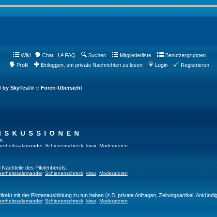
Wiki
Chat
FAQ
Suchen
Mitgliederliste
Benutzergruppen
Profil
Einloggen, um private Nachrichten zu lesen
Login
Registrieren
d by SkyTest® :: Foren-Übersicht
ISKUSSIONEN
n.
herheitssalamander
,
Schienenschreck
,
kirax
,
Moderatoren
 Nachteile des Pilotenberufs.
herheitssalamander
,
Schienenschreck
,
kirax
,
Moderatoren
direkt mit der Pilotenausbildung zu tun haben (z.B. private Anfragen, Zeitungsartikel, Ankündi
herheitssalamander
,
Schienenschreck
,
kirax
,
Moderatoren