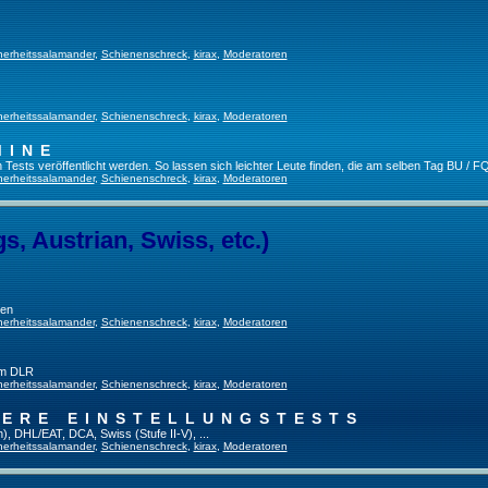
herheitssalamander
,
Schienenschreck
,
kirax
,
Moderatoren
herheitssalamander
,
Schienenschreck
,
kirax
,
Moderatoren
MINE
ests veröffentlicht werden. So lassen sich leichter Leute finden, die am selben Tag BU / FQ
herheitssalamander
,
Schienenschreck
,
kirax
,
Moderatoren
, Austrian, Swiss, etc.)
gen
herheitssalamander
,
Schienenschreck
,
kirax
,
Moderatoren
im DLR
herheitssalamander
,
Schienenschreck
,
kirax
,
Moderatoren
TERE EINSTELLUNGSTESTS
), DHL/EAT, DCA, Swiss (Stufe II-V), ...
herheitssalamander
,
Schienenschreck
,
kirax
,
Moderatoren