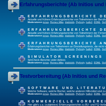
Erfahrungsberichte (Ab Initios und
ERFAHRUNGSBERICHTE D
Aktuelle und frühere Erfahrungsberichte von Teilnehmern der Beru
Moderatoren
jonas
,
Romeo.Mike
,
blablubb
,
FlyAndy
,
hallo2
,
EDML
,
Sic
ERFAHRUNGSBERICHTE D
Aktuelle und frühere Erfahrungsberichte von Teilnehmern der Firmen
Moderatoren
jonas
,
Romeo.Mike
,
blablubb
,
FlyAndy
,
hallo2
,
EDML
,
Sic
ERFAHRUNGSBERICHTE A
Erfahrungsberichte von Teilnehmern an Einstellungstests, die nich
Moderatoren
jonas
,
Romeo.Mike
,
blablubb
,
FlyAndy
,
hallo2
,
EDML
,
Sic
SIMULATOR SCREENINGS
SimCheck-Berichte vieler Airlines
Moderatoren
jonas
,
Romeo.Mike
,
blablubb
,
FlyAndy
,
hallo2
,
EDML
,
Sic
Testvorbereitung (Ab Initios und Re
SOFTWARE UND LITERAT
Welche Software, welche Bücher, welche anderen Hilfsmittel sind z
Moderatoren
jonas
,
Romeo.Mike
,
blablubb
,
FlyAndy
,
hallo2
,
EDML
,
Sic
KOMMERZIELLE VORBERE
Hier gibt's u.a. (subjektive) Erfahrungsberichte zu BU- und FQ-Vor