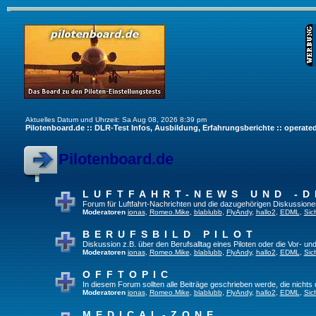
Aktuelles Datum und Uhrzeit: Sa Aug 08, 2026 8:39 pm
Pilotenboard.de :: DLR-Test Infos, Ausbildung, Erfahrungsberichte :: operate
Pilotenboard.de
LUFTFAHRT-NEWS UND -D
Forum für Luftfahrt-Nachrichten und die dazugehörigen Diskussione
Moderatoren
jonas
,
Romeo.Mike
,
blablubb
,
FlyAndy
,
hallo2
,
EDML
,
Sic
BERUFSBILD PILOT
Diskussion z.B. über den Berufsalltag eines Piloten oder die Vor- und
Moderatoren
jonas
,
Romeo.Mike
,
blablubb
,
FlyAndy
,
hallo2
,
EDML
,
Sic
OFFTOPIC
In diesem Forum sollten alle Beiträge geschrieben werde, die nichts 
Moderatoren
jonas
,
Romeo.Mike
,
blablubb
,
FlyAndy
,
hallo2
,
EDML
,
Sic
MEDICAL-ZONE