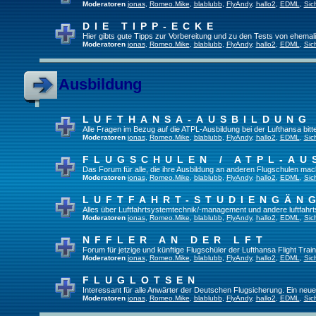
Moderatoren
jonas
,
Romeo.Mike
,
blablubb
,
FlyAndy
,
hallo2
,
EDML
,
Sic
DIE TIPP-ECKE
Hier gibts gute Tipps zur Vorbereitung und zu den Tests von ehema
Moderatoren
jonas
,
Romeo.Mike
,
blablubb
,
FlyAndy
,
hallo2
,
EDML
,
Sic
Ausbildung
LUFTHANSA-AUSBILDUNG
Alle Fragen im Bezug auf die ATPL-Ausbildung bei der Lufthansa bitte 
Moderatoren
jonas
,
Romeo.Mike
,
blablubb
,
FlyAndy
,
hallo2
,
EDML
,
Sic
FLUGSCHULEN / ATPL-AU
Das Forum für alle, die ihre Ausbildung an anderen Flugschulen mac
Moderatoren
jonas
,
Romeo.Mike
,
blablubb
,
FlyAndy
,
hallo2
,
EDML
,
Sic
LUFTFAHRT-STUDIENGÄN
Alles über Luftfahrtsystemtechnik/-management und andere luftfahr
Moderatoren
jonas
,
Romeo.Mike
,
blablubb
,
FlyAndy
,
hallo2
,
EDML
,
Sic
NFFLER AN DER LFT
Forum für jetzige und künftige Flugschüler der Lufthansa Flight Train
Moderatoren
jonas
,
Romeo.Mike
,
blablubb
,
FlyAndy
,
hallo2
,
EDML
,
Sic
FLUGLOTSEN
Interessant für alle Anwärter der Deutschen Flugsicherung. Ein neu
Moderatoren
jonas
,
Romeo.Mike
,
blablubb
,
FlyAndy
,
hallo2
,
EDML
,
Sic