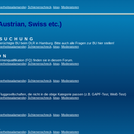
herheitssalamander
,
Schienenschreck
,
kirax
,
Moderatoren
Austrian, Swiss etc.)
RSUCHUNG
 berüchtigte BU beim DLR in Hamburg. Bitte auch alle Fragen zur BU hier stellen!
herheitssalamander
,
Schienenschreck
,
kirax
,
Moderatoren
ON
irmenqualifikation (FQ) finden sie in diesem Forum.
herheitssalamander
,
Schienenschreck
,
kirax
,
Moderatoren
herheitssalamander
,
Schienenschreck
,
kirax
,
Moderatoren
 Fluggesellschaften, die nicht in die obige Kategorie passen (z.B. GAPF-Test, Weiß-Test)
herheitssalamander
,
Schienenschreck
,
kirax
,
Moderatoren
herheitssalamander
,
Schienenschreck
,
kirax
,
Moderatoren
.
herheitssalamander
,
Schienenschreck
,
kirax
,
Moderatoren