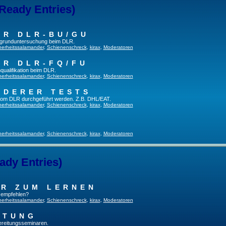
 Ready Entries)
ER DLR-BU/GU
fsgrunduntersuchung beim DLR.
herheitssalamander
,
Schienenschreck
,
kirax
,
Moderatoren
ER DLR-FQ/FU
qualifikation beim DLR.
herheitssalamander
,
Schienenschreck
,
kirax
,
Moderatoren
NDERER TESTS
t vom DLR durchgeführt werden. Z.B. DHL/EAT.
herheitssalamander
,
Schienenschreck
,
kirax
,
Moderatoren
herheitssalamander
,
Schienenschreck
,
kirax
,
Moderatoren
ady Entries)
UR ZUM LERNEN
u empfehlen?
herheitssalamander
,
Schienenschreck
,
kirax
,
Moderatoren
ITUNG
bereitungsseminaren.