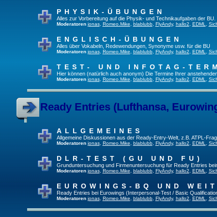
PHYSIK-ÜBUNGEN
Alles zur Vorbereitung auf die Physik- und Technikaufgaben der BU.
Moderatoren
jonas
,
Romeo.Mike
,
blablubb
,
FlyAndy
,
hallo2
,
EDML
,
Sic
ENGLISCH-ÜBUNGEN
Alles über Vokabeln, Redewendungen, Synonyme usw. für die BU
Moderatoren
jonas
,
Romeo.Mike
,
blablubb
,
FlyAndy
,
hallo2
,
EDML
,
Sic
TEST- UND INFOTAG-TER
Hier können (natürlich auch anonym) Die Termine Ihrer anstehenden T
Moderatoren
jonas
,
Romeo.Mike
,
blablubb
,
FlyAndy
,
hallo2
,
EDML
,
Sic
Ready Entries (Lufthansa, Eurowings
ALLGEMEINES
Allgemeine Diskussionen aus der Ready-Entry-Welt, z.B. ATPL-Fra
Moderatoren
jonas
,
Romeo.Mike
,
blablubb
,
FlyAndy
,
hallo2
,
EDML
,
Sic
DLR-TEST (GU UND FU)
Grunduntersuchung und Firmenuntersuchung für Ready Entries be
Moderatoren
jonas
,
Romeo.Mike
,
blablubb
,
FlyAndy
,
hallo2
,
EDML
,
Sic
EUROWINGS-BQ UND WEI
Ready Entries bei Eurowings (Interpersonal-Test / Basic Qualification
Moderatoren
jonas
,
Romeo.Mike
,
blablubb
,
FlyAndy
,
hallo2
,
EDML
,
Sic