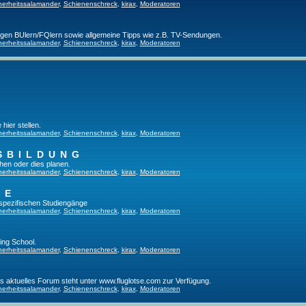
herheitssalamander
,
Schienenschreck
,
kirax
,
Moderatoren
ligen BUlern/FQlern sowie allgemeine Tipps wie z.B. TV-Sendungen.
herheitssalamander
,
Schienenschreck
,
kirax
,
Moderatoren
hier stellen.
herheitssalamander
,
Schienenschreck
,
kirax
,
Moderatoren
SBILDUNG
hen oder dies planen.
herheitssalamander
,
Schienenschreck
,
kirax
,
Moderatoren
GE
tspezifischen Studiengänge
herheitssalamander
,
Schienenschreck
,
kirax
,
Moderatoren
ing School.
herheitssalamander
,
Schienenschreck
,
kirax
,
Moderatoren
es aktuelles Forum steht unter www.fluglotse.com zur Verfügung.
herheitssalamander
,
Schienenschreck
,
kirax
,
Moderatoren