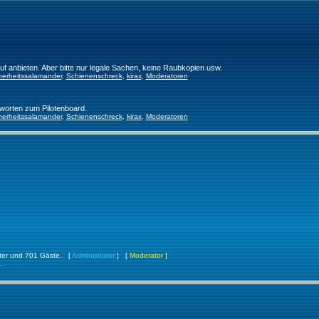
f anbieten. Aber bitte nur legale Sachen, keine Raubkopien usw.
herheitssalamander
,
Schienenschreck
,
kirax
,
Moderatoren
worten zum Pilotenboard.
herheitssalamander
,
Schienenschreck
,
kirax
,
Moderatoren
ckter und 701 Gäste. [
Administrator
] [
Moderator
]
.