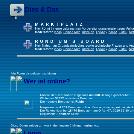
Dies & Das
MARKTPLATZ
Hier könnt ihr eure gebrauchten Vorbereitungsmaterialien zum Verkau
Moderatoren
jonas
,
Romeo.Mike
,
blablubb
,
FlyAndy
,
hallo2
,
EDML
,
Sic
RUND UM'S BOARD
Hier findet man Organisatorisches sowie technische Fragen und Ant
Moderatoren
jonas
,
Romeo.Mike
,
blablubb
,
FlyAndy
,
hallo2
,
EDML
,
Sic
Alle Foren als gelesen markieren
Wer ist online?
Unsere Benutzer haben insgesamt
433068
Beiträge geschrieben.
Wir haben
93892
registrierte Benutzer.
Der neueste Benutzer ist
Rubin
.
Insgesamt sind
701
Benutzer online: Kein registrierter, kein verste
Der Rekord liegt bei
18470
Benutzern am Di Apr 07, 2026 12:30 am
Registrierte Benutzer: Keine
Diese Daten zeigen an, wer in den letzten 5 Minuten online war.
Login