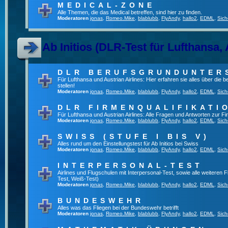
MEDICAL-ZONE
Alle Themen, die das Medical betreffen, sind hier zu finden.
Moderatoren
jonas
,
Romeo.Mike
,
blablubb
,
FlyAndy
,
hallo2
,
EDML
,
Sich
Ab Initios (DLR-Test für Lufthansa, 
DLR BERUFSGRUNDUNTER
Für Lufthansa und Austrian Airlines: Hier erfahren sie alles über die
stellen!
Moderatoren
jonas
,
Romeo.Mike
,
blablubb
,
FlyAndy
,
hallo2
,
EDML
,
Sich
DLR FIRMENQUALIFIKATI
Für Lufthansa und Austrian Airlines: Alle Fragen und Antworten zur Fi
Moderatoren
jonas
,
Romeo.Mike
,
blablubb
,
FlyAndy
,
hallo2
,
EDML
,
Sich
SWISS (STUFE I BIS V)
Alles rund um den Einstellungstest für Ab Initios bei Swiss
Moderatoren
jonas
,
Romeo.Mike
,
blablubb
,
FlyAndy
,
hallo2
,
EDML
,
Sich
INTERPERSONAL-TEST
Airlines und Flugschulen mit Interpersonal-Test, sowie alle weiteren 
Test, Weiß-Test)
Moderatoren
jonas
,
Romeo.Mike
,
blablubb
,
FlyAndy
,
hallo2
,
EDML
,
Sich
BUNDESWEHR
Alles was das Fliegen bei der Bundeswehr betrifft
Moderatoren
jonas
,
Romeo.Mike
,
blablubb
,
FlyAndy
,
hallo2
,
EDML
,
Sich