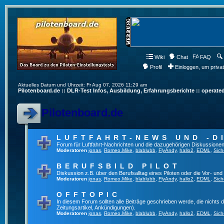
Wiki
Chat
FAQ
Profil
Einloggen, um priva
Aktuelles Datum und Uhrzeit: Fr Aug 07, 2026 11:29 am
Pilotenboard.de :: DLR-Test Infos, Ausbildung, Erfahrungsberichte :: operate
Pilotenboard.de
LUFTFAHRT-NEWS UND -D
Forum für Luftfahrt-Nachrichten und die dazugehörigen Diskussionen
Moderatoren
jonas
,
Romeo.Mike
,
blablubb
,
FlyAndy
,
hallo2
,
EDML
,
Sich
BERUFSBILD PILOT
Diskussion z.B. über den Berufsalltag eines Piloten oder die Vor- und
Moderatoren
jonas
,
Romeo.Mike
,
blablubb
,
FlyAndy
,
hallo2
,
EDML
,
Sich
OFFTOPIC
In diesem Forum sollten alle Beiträge geschrieben werde, die nichts d
Zeitungsartikel, Ankündigungen).
Moderatoren
jonas
,
Romeo.Mike
,
blablubb
,
FlyAndy
,
hallo2
,
EDML
,
Sich