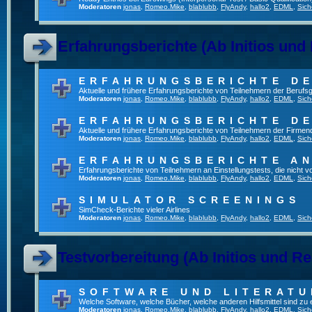
Moderatoren
jonas
,
Romeo.Mike
,
blablubb
,
FlyAndy
,
hallo2
,
EDML
,
Sich
Erfahrungsberichte (Ab Initios und
ERFAHRUNGSBERICHTE DE
Aktuelle und frühere Erfahrungsberichte von Teilnehmern der Beruf
Moderatoren
jonas
,
Romeo.Mike
,
blablubb
,
FlyAndy
,
hallo2
,
EDML
,
Sich
ERFAHRUNGSBERICHTE DE
Aktuelle und frühere Erfahrungsberichte von Teilnehmern der Firmenq
Moderatoren
jonas
,
Romeo.Mike
,
blablubb
,
FlyAndy
,
hallo2
,
EDML
,
Sich
ERFAHRUNGSBERICHTE A
Erfahrungsberichte von Teilnehmern an Einstellungstests, die nicht
Moderatoren
jonas
,
Romeo.Mike
,
blablubb
,
FlyAndy
,
hallo2
,
EDML
,
Sich
SIMULATOR SCREENINGS
SimCheck-Berichte vieler Airlines
Moderatoren
jonas
,
Romeo.Mike
,
blablubb
,
FlyAndy
,
hallo2
,
EDML
,
Sich
Testvorbereitung (Ab Initios und Re
SOFTWARE UND LITERATU
Welche Software, welche Bücher, welche anderen Hilfsmittel sind zu
Moderatoren
jonas
,
Romeo.Mike
,
blablubb
,
FlyAndy
,
hallo2
,
EDML
,
Sich