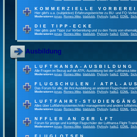
KOMMERZIELLE VORBERE
Hier gibt's u.a. (subjektive) Erfahrungsberichte zu BU- und FQ-Vorb
Moderatoren
jonas
,
Romeo.Mike
,
blablubb
,
FlyAndy
,
hallo2
,
EDML
,
Sich
DIE TIPP-ECKE
Hier gibts gute Tipps zur Vorbereitung und zu den Tests von ehemal
Moderatoren
jonas
,
Romeo.Mike
,
blablubb
,
FlyAndy
,
hallo2
,
EDML
,
Sich
Ausbildung
LUFTHANSA-AUSBILDUNG
Alle Fragen im Bezug auf die ATPL-Ausbildung bei der Lufthansa bitte h
Moderatoren
jonas
,
Romeo.Mike
,
blablubb
,
FlyAndy
,
hallo2
,
EDML
,
Sich
FLUGSCHULEN / ATPL-AU
Das Forum für alle, die ihre Ausbildung an anderen Flugschulen mach
Moderatoren
jonas
,
Romeo.Mike
,
blablubb
,
FlyAndy
,
hallo2
,
EDML
,
Sich
LUFTFAHRT-STUDIENGÄN
Alles über Luftfahrtsystemtechnik/-management und andere luftfahrt
Moderatoren
jonas
,
Romeo.Mike
,
blablubb
,
FlyAndy
,
hallo2
,
EDML
,
Sich
NFFLER AN DER LFT
Forum für jetzige und künftige Flugschüler der Lufthansa Flight Train
Moderatoren
jonas
,
Romeo.Mike
,
blablubb
,
FlyAndy
,
hallo2
,
EDML
,
Sich
FLUGLOTSEN