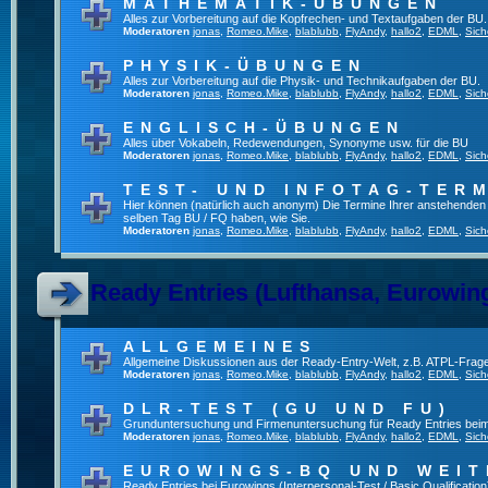
MATHEMATIK-ÜBUNGEN
Alles zur Vorbereitung auf die Kopfrechen- und Textaufgaben der BU.
Moderatoren
jonas
,
Romeo.Mike
,
blablubb
,
FlyAndy
,
hallo2
,
EDML
,
Sich
PHYSIK-ÜBUNGEN
Alles zur Vorbereitung auf die Physik- und Technikaufgaben der BU.
Moderatoren
jonas
,
Romeo.Mike
,
blablubb
,
FlyAndy
,
hallo2
,
EDML
,
Sich
ENGLISCH-ÜBUNGEN
Alles über Vokabeln, Redewendungen, Synonyme usw. für die BU
Moderatoren
jonas
,
Romeo.Mike
,
blablubb
,
FlyAndy
,
hallo2
,
EDML
,
Sich
TEST- UND INFOTAG-TER
Hier können (natürlich auch anonym) Die Termine Ihrer anstehenden Te
selben Tag BU / FQ haben, wie Sie.
Moderatoren
jonas
,
Romeo.Mike
,
blablubb
,
FlyAndy
,
hallo2
,
EDML
,
Sich
Ready Entries (Lufthansa, Eurowings
ALLGEMEINES
Allgemeine Diskussionen aus der Ready-Entry-Welt, z.B. ATPL-Frag
Moderatoren
jonas
,
Romeo.Mike
,
blablubb
,
FlyAndy
,
hallo2
,
EDML
,
Sich
DLR-TEST (GU UND FU)
Grunduntersuchung und Firmenuntersuchung für Ready Entries bei
Moderatoren
jonas
,
Romeo.Mike
,
blablubb
,
FlyAndy
,
hallo2
,
EDML
,
Sich
EUROWINGS-BQ UND WEIT
Ready Entries bei Eurowings (Interpersonal-Test / Basic Qualification