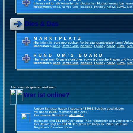
Interessant für alle Anwärter der Deutschen Flugsicherung. Ein neue
Moderatoren
jonas
,
Romeo.Mike
,
blablubb
,
FlyAndy
,
hallo2
,
EDML
,
Sich
Dies & Das
MARKTPLATZ
Hier könnt ihr eure gebrauchten Vorbereitungsmaterialien zum Verkau
Moderatoren
jonas
,
Romeo.Mike
,
blablubb
,
FlyAndy
,
hallo2
,
EDML
,
Sich
RUND UM'S BOARD
Hier findet man Organisatorisches sowie technische Fragen und Ant
Moderatoren
jonas
,
Romeo.Mike
,
blablubb
,
FlyAndy
,
hallo2
,
EDML
,
Sich
Alle Foren als gelesen markieren
Wer ist online?
Unsere Benutzer haben insgesamt
433061
Beiträge geschrieben.
Wir haben
93887
registrierte Benutzer.
Der neueste Benutzer ist
stef_mit_f
.
Insgesamt sind
651
Benutzer online: Kein registrierter, kein versteckte
Der Rekord liegt bei
18470
Benutzern am Di Apr 07, 2026 12:30 am.
Registrierte Benutzer: Keine