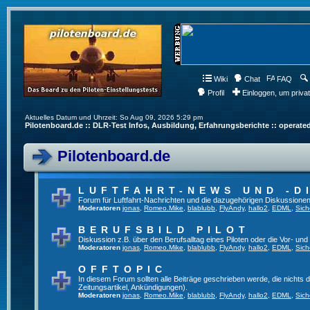
Wiki
Chat
FAQ
Profil
Einloggen, um priva
Aktuelles Datum und Uhrzeit: So Aug 09, 2026 5:29 pm
Pilotenboard.de :: DLR-Test Infos, Ausbildung, Erfahrungsberichte :: operate
Pilotenboard.de
LUFTFAHRT-NEWS UND -D
Forum für Luftfahrt-Nachrichten und die dazugehörigen Diskussionen
Moderatoren
jonas
,
Romeo.Mike
,
blablubb
,
FlyAndy
,
hallo2
,
EDML
,
Sich
BERUFSBILD PILOT
Diskussion z.B. über den Berufsalltag eines Piloten oder die Vor- und
Moderatoren
jonas
,
Romeo.Mike
,
blablubb
,
FlyAndy
,
hallo2
,
EDML
,
Sich
OFFTOPIC
In diesem Forum sollten alle Beiträge geschrieben werde, die nichts d
Zeitungsartikel, Ankündigungen).
Moderatoren
jonas
,
Romeo.Mike
,
blablubb
,
FlyAndy
,
hallo2
,
EDML
,
Sich