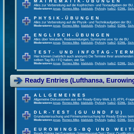
MATHEMATIK-ÜBUNGEN
Alles zur Vorbereitung auf die Kopfrechen- und Textaufgaben der BU.
Moderatoren
jonas
,
Romeo.Mike
,
blablubb
,
FlyAndy
,
hallo2
,
EDML
,
Sich
PHYSIK-ÜBUNGEN
Alles zur Vorbereitung auf die Physik- und Technikaufgaben der BU.
Moderatoren
jonas
,
Romeo.Mike
,
blablubb
,
FlyAndy
,
hallo2
,
EDML
,
Sich
ENGLISCH-ÜBUNGEN
Alles über Vokabeln, Redewendungen, Synonyme usw. für die BU
Moderatoren
jonas
,
Romeo.Mike
,
blablubb
,
FlyAndy
,
hallo2
,
EDML
,
Sich
TEST- UND INFOTAG-TER
Hier können (natürlich auch anonym) Die Termine Ihrer anstehenden Te
selben Tag BU / FQ haben, wie Sie.
Moderatoren
jonas
,
Romeo.Mike
,
blablubb
,
FlyAndy
,
hallo2
,
EDML
,
Sich
Ready Entries (Lufthansa, Eurowings
ALLGEMEINES
Allgemeine Diskussionen aus der Ready-Entry-Welt, z.B. ATPL-Frag
Moderatoren
jonas
,
Romeo.Mike
,
blablubb
,
FlyAndy
,
hallo2
,
EDML
,
Sich
DLR-TEST (GU UND FU)
Grunduntersuchung und Firmenuntersuchung für Ready Entries bei
Moderatoren
jonas
,
Romeo.Mike
,
blablubb
,
FlyAndy
,
hallo2
,
EDML
,
Sich
EUROWINGS-BQ UND WEIT
Ready Entries bei Eurowings (Interpersonal-Test / Basic Qualification