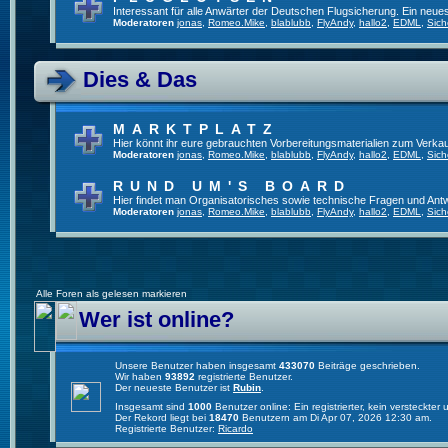
Interessant für alle Anwärter der Deutschen Flugsicherung. Ein neue
Moderatoren
jonas
,
Romeo.Mike
,
blablubb
,
FlyAndy
,
hallo2
,
EDML
,
Sich
Dies & Das
MARKTPLATZ
Hier könnt ihr eure gebrauchten Vorbereitungsmaterialien zum Verkau
Moderatoren
jonas
,
Romeo.Mike
,
blablubb
,
FlyAndy
,
hallo2
,
EDML
,
Sich
RUND UM'S BOARD
Hier findet man Organisatorisches sowie technische Fragen und Ant
Moderatoren
jonas
,
Romeo.Mike
,
blablubb
,
FlyAndy
,
hallo2
,
EDML
,
Sich
Alle Foren als gelesen markieren
Wer ist online?
Unsere Benutzer haben insgesamt
433070
Beiträge geschrieben.
Wir haben
93892
registrierte Benutzer.
Der neueste Benutzer ist
Rubin
.
Insgesamt sind
1000
Benutzer online: Ein registrierter, kein versteckte
Der Rekord liegt bei
18470
Benutzern am Di Apr 07, 2026 12:30 am.
Registrierte Benutzer:
Ricardo