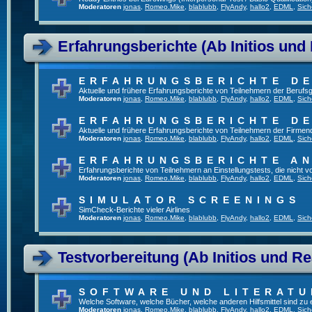
Moderatoren
jonas
,
Romeo.Mike
,
blablubb
,
FlyAndy
,
hallo2
,
EDML
,
Sich
Erfahrungsberichte (Ab Initios und
ERFAHRUNGSBERICHTE DE
Aktuelle und frühere Erfahrungsberichte von Teilnehmern der Beruf
Moderatoren
jonas
,
Romeo.Mike
,
blablubb
,
FlyAndy
,
hallo2
,
EDML
,
Sich
ERFAHRUNGSBERICHTE DE
Aktuelle und frühere Erfahrungsberichte von Teilnehmern der Firmenq
Moderatoren
jonas
,
Romeo.Mike
,
blablubb
,
FlyAndy
,
hallo2
,
EDML
,
Sich
ERFAHRUNGSBERICHTE A
Erfahrungsberichte von Teilnehmern an Einstellungstests, die nicht
Moderatoren
jonas
,
Romeo.Mike
,
blablubb
,
FlyAndy
,
hallo2
,
EDML
,
Sich
SIMULATOR SCREENINGS
SimCheck-Berichte vieler Airlines
Moderatoren
jonas
,
Romeo.Mike
,
blablubb
,
FlyAndy
,
hallo2
,
EDML
,
Sich
Testvorbereitung (Ab Initios und Re
SOFTWARE UND LITERATU
Welche Software, welche Bücher, welche anderen Hilfsmittel sind zu
Moderatoren
jonas
,
Romeo.Mike
,
blablubb
,
FlyAndy
,
hallo2
,
EDML
,
Sich