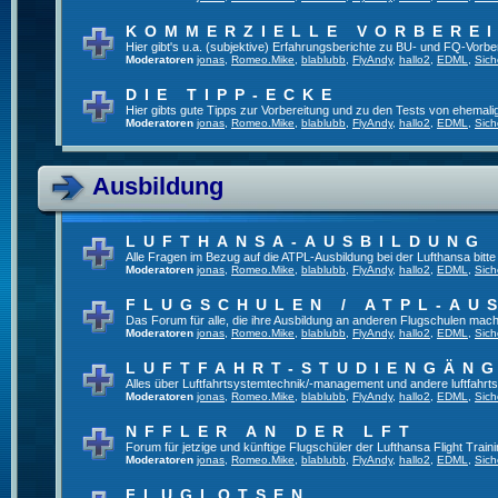
KOMMERZIELLE VORBERE
Hier gibt's u.a. (subjektive) Erfahrungsberichte zu BU- und FQ-Vorb
Moderatoren
jonas
,
Romeo.Mike
,
blablubb
,
FlyAndy
,
hallo2
,
EDML
,
Sich
DIE TIPP-ECKE
Hier gibts gute Tipps zur Vorbereitung und zu den Tests von ehemal
Moderatoren
jonas
,
Romeo.Mike
,
blablubb
,
FlyAndy
,
hallo2
,
EDML
,
Sich
Ausbildung
LUFTHANSA-AUSBILDUNG
Alle Fragen im Bezug auf die ATPL-Ausbildung bei der Lufthansa bitte h
Moderatoren
jonas
,
Romeo.Mike
,
blablubb
,
FlyAndy
,
hallo2
,
EDML
,
Sich
FLUGSCHULEN / ATPL-AU
Das Forum für alle, die ihre Ausbildung an anderen Flugschulen mach
Moderatoren
jonas
,
Romeo.Mike
,
blablubb
,
FlyAndy
,
hallo2
,
EDML
,
Sich
LUFTFAHRT-STUDIENGÄN
Alles über Luftfahrtsystemtechnik/-management und andere luftfahrt
Moderatoren
jonas
,
Romeo.Mike
,
blablubb
,
FlyAndy
,
hallo2
,
EDML
,
Sich
NFFLER AN DER LFT
Forum für jetzige und künftige Flugschüler der Lufthansa Flight Train
Moderatoren
jonas
,
Romeo.Mike
,
blablubb
,
FlyAndy
,
hallo2
,
EDML
,
Sich
FLUGLOTSEN