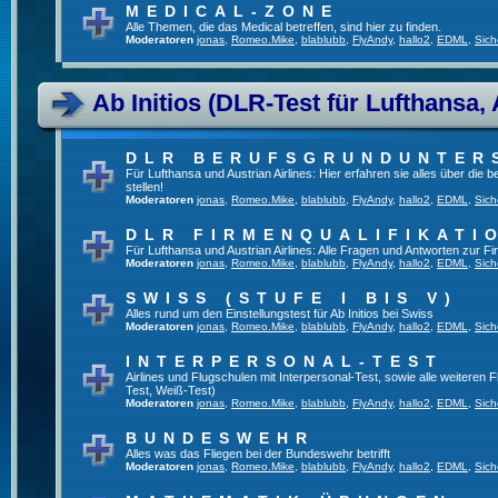
MEDICAL-ZONE
Alle Themen, die das Medical betreffen, sind hier zu finden.
Moderatoren
jonas
,
Romeo.Mike
,
blablubb
,
FlyAndy
,
hallo2
,
EDML
,
Sich
Ab Initios (DLR-Test für Lufthansa, 
DLR BERUFSGRUNDUNTER
Für Lufthansa und Austrian Airlines: Hier erfahren sie alles über die
stellen!
Moderatoren
jonas
,
Romeo.Mike
,
blablubb
,
FlyAndy
,
hallo2
,
EDML
,
Sich
DLR FIRMENQUALIFIKATI
Für Lufthansa und Austrian Airlines: Alle Fragen und Antworten zur Fi
Moderatoren
jonas
,
Romeo.Mike
,
blablubb
,
FlyAndy
,
hallo2
,
EDML
,
Sich
SWISS (STUFE I BIS V)
Alles rund um den Einstellungstest für Ab Initios bei Swiss
Moderatoren
jonas
,
Romeo.Mike
,
blablubb
,
FlyAndy
,
hallo2
,
EDML
,
Sich
INTERPERSONAL-TEST
Airlines und Flugschulen mit Interpersonal-Test, sowie alle weiteren 
Test, Weiß-Test)
Moderatoren
jonas
,
Romeo.Mike
,
blablubb
,
FlyAndy
,
hallo2
,
EDML
,
Sich
BUNDESWEHR
Alles was das Fliegen bei der Bundeswehr betrifft
Moderatoren
jonas
,
Romeo.Mike
,
blablubb
,
FlyAndy
,
hallo2
,
EDML
,
Sich