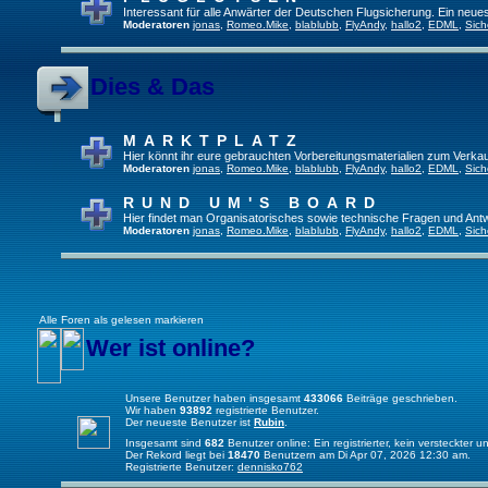
Interessant für alle Anwärter der Deutschen Flugsicherung. Ein neue
Moderatoren
jonas
,
Romeo.Mike
,
blablubb
,
FlyAndy
,
hallo2
,
EDML
,
Sich
Dies & Das
MARKTPLATZ
Hier könnt ihr eure gebrauchten Vorbereitungsmaterialien zum Verkau
Moderatoren
jonas
,
Romeo.Mike
,
blablubb
,
FlyAndy
,
hallo2
,
EDML
,
Sich
RUND UM'S BOARD
Hier findet man Organisatorisches sowie technische Fragen und Ant
Moderatoren
jonas
,
Romeo.Mike
,
blablubb
,
FlyAndy
,
hallo2
,
EDML
,
Sich
Alle Foren als gelesen markieren
Wer ist online?
Unsere Benutzer haben insgesamt
433066
Beiträge geschrieben.
Wir haben
93892
registrierte Benutzer.
Der neueste Benutzer ist
Rubin
.
Insgesamt sind
682
Benutzer online: Ein registrierter, kein versteckter
Der Rekord liegt bei
18470
Benutzern am Di Apr 07, 2026 12:30 am.
Registrierte Benutzer:
dennisko762