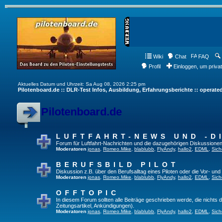
Wiki
Chat
FAQ
Profil
Einloggen, um priva
Aktuelles Datum und Uhrzeit: Sa Aug 08, 2026 2:25 pm
Pilotenboard.de :: DLR-Test Infos, Ausbildung, Erfahrungsberichte :: operate
Pilotenboard.de
LUFTFAHRT-NEWS UND -D
Forum für Luftfahrt-Nachrichten und die dazugehörigen Diskussionen
Moderatoren
jonas
,
Romeo.Mike
,
blablubb
,
FlyAndy
,
hallo2
,
EDML
,
Sich
BERUFSBILD PILOT
Diskussion z.B. über den Berufsalltag eines Piloten oder die Vor- und
Moderatoren
jonas
,
Romeo.Mike
,
blablubb
,
FlyAndy
,
hallo2
,
EDML
,
Sich
OFFTOPIC
In diesem Forum sollten alle Beiträge geschrieben werde, die nichts d
Zeitungsartikel, Ankündigungen).
Moderatoren
jonas
,
Romeo.Mike
,
blablubb
,
FlyAndy
,
hallo2
,
EDML
,
Sich