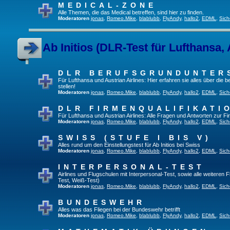
MEDICAL-ZONE
Alle Themen, die das Medical betreffen, sind hier zu finden.
Moderatoren
jonas
,
Romeo.Mike
,
blablubb
,
FlyAndy
,
hallo2
,
EDML
,
Sich
Ab Initios (DLR-Test für Lufthansa, 
DLR BERUFSGRUNDUNTER
Für Lufthansa und Austrian Airlines: Hier erfahren sie alles über die
stellen!
Moderatoren
jonas
,
Romeo.Mike
,
blablubb
,
FlyAndy
,
hallo2
,
EDML
,
Sich
DLR FIRMENQUALIFIKATI
Für Lufthansa und Austrian Airlines: Alle Fragen und Antworten zur Fi
Moderatoren
jonas
,
Romeo.Mike
,
blablubb
,
FlyAndy
,
hallo2
,
EDML
,
Sich
SWISS (STUFE I BIS V)
Alles rund um den Einstellungstest für Ab Initios bei Swiss
Moderatoren
jonas
,
Romeo.Mike
,
blablubb
,
FlyAndy
,
hallo2
,
EDML
,
Sich
INTERPERSONAL-TEST
Airlines und Flugschulen mit Interpersonal-Test, sowie alle weiteren 
Test, Weiß-Test)
Moderatoren
jonas
,
Romeo.Mike
,
blablubb
,
FlyAndy
,
hallo2
,
EDML
,
Sich
BUNDESWEHR
Alles was das Fliegen bei der Bundeswehr betrifft
Moderatoren
jonas
,
Romeo.Mike
,
blablubb
,
FlyAndy
,
hallo2
,
EDML
,
Sich