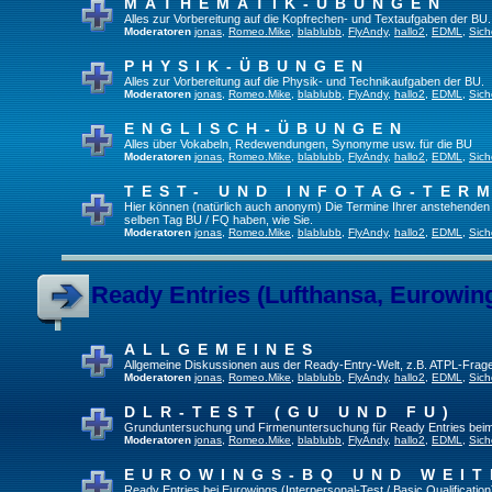
MATHEMATIK-ÜBUNGEN
Alles zur Vorbereitung auf die Kopfrechen- und Textaufgaben der BU.
Moderatoren
jonas
,
Romeo.Mike
,
blablubb
,
FlyAndy
,
hallo2
,
EDML
,
Sich
PHYSIK-ÜBUNGEN
Alles zur Vorbereitung auf die Physik- und Technikaufgaben der BU.
Moderatoren
jonas
,
Romeo.Mike
,
blablubb
,
FlyAndy
,
hallo2
,
EDML
,
Sich
ENGLISCH-ÜBUNGEN
Alles über Vokabeln, Redewendungen, Synonyme usw. für die BU
Moderatoren
jonas
,
Romeo.Mike
,
blablubb
,
FlyAndy
,
hallo2
,
EDML
,
Sich
TEST- UND INFOTAG-TER
Hier können (natürlich auch anonym) Die Termine Ihrer anstehenden Te
selben Tag BU / FQ haben, wie Sie.
Moderatoren
jonas
,
Romeo.Mike
,
blablubb
,
FlyAndy
,
hallo2
,
EDML
,
Sich
Ready Entries (Lufthansa, Eurowings
ALLGEMEINES
Allgemeine Diskussionen aus der Ready-Entry-Welt, z.B. ATPL-Frag
Moderatoren
jonas
,
Romeo.Mike
,
blablubb
,
FlyAndy
,
hallo2
,
EDML
,
Sich
DLR-TEST (GU UND FU)
Grunduntersuchung und Firmenuntersuchung für Ready Entries bei
Moderatoren
jonas
,
Romeo.Mike
,
blablubb
,
FlyAndy
,
hallo2
,
EDML
,
Sich
EUROWINGS-BQ UND WEIT
Ready Entries bei Eurowings (Interpersonal-Test / Basic Qualification