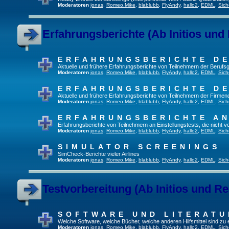
Moderatoren
jonas
,
Romeo.Mike
,
blablubb
,
FlyAndy
,
hallo2
,
EDML
,
Sich
Erfahrungsberichte (Ab Initios und
ERFAHRUNGSBERICHTE DE
Aktuelle und frühere Erfahrungsberichte von Teilnehmern der Beruf
Moderatoren
jonas
,
Romeo.Mike
,
blablubb
,
FlyAndy
,
hallo2
,
EDML
,
Sich
ERFAHRUNGSBERICHTE DE
Aktuelle und frühere Erfahrungsberichte von Teilnehmern der Firmenq
Moderatoren
jonas
,
Romeo.Mike
,
blablubb
,
FlyAndy
,
hallo2
,
EDML
,
Sich
ERFAHRUNGSBERICHTE A
Erfahrungsberichte von Teilnehmern an Einstellungstests, die nicht
Moderatoren
jonas
,
Romeo.Mike
,
blablubb
,
FlyAndy
,
hallo2
,
EDML
,
Sich
SIMULATOR SCREENINGS
SimCheck-Berichte vieler Airlines
Moderatoren
jonas
,
Romeo.Mike
,
blablubb
,
FlyAndy
,
hallo2
,
EDML
,
Sich
Testvorbereitung (Ab Initios und Re
SOFTWARE UND LITERATU
Welche Software, welche Bücher, welche anderen Hilfsmittel sind zu
Moderatoren
jonas
,
Romeo.Mike
,
blablubb
,
FlyAndy
,
hallo2
,
EDML
,
Sich