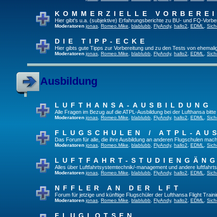
KOMMERZIELLE VORBERE
Hier gibt's u.a. (subjektive) Erfahrungsberichte zu BU- und FQ-Vorb
Moderatoren
jonas
,
Romeo.Mike
,
blablubb
,
FlyAndy
,
hallo2
,
EDML
,
Sich
DIE TIPP-ECKE
Hier gibts gute Tipps zur Vorbereitung und zu den Tests von ehemal
Moderatoren
jonas
,
Romeo.Mike
,
blablubb
,
FlyAndy
,
hallo2
,
EDML
,
Sich
Ausbildung
LUFTHANSA-AUSBILDUNG
Alle Fragen im Bezug auf die ATPL-Ausbildung bei der Lufthansa bitte h
Moderatoren
jonas
,
Romeo.Mike
,
blablubb
,
FlyAndy
,
hallo2
,
EDML
,
Sich
FLUGSCHULEN / ATPL-AU
Das Forum für alle, die ihre Ausbildung an anderen Flugschulen mach
Moderatoren
jonas
,
Romeo.Mike
,
blablubb
,
FlyAndy
,
hallo2
,
EDML
,
Sich
LUFTFAHRT-STUDIENGÄN
Alles über Luftfahrtsystemtechnik/-management und andere luftfahrt
Moderatoren
jonas
,
Romeo.Mike
,
blablubb
,
FlyAndy
,
hallo2
,
EDML
,
Sich
NFFLER AN DER LFT
Forum für jetzige und künftige Flugschüler der Lufthansa Flight Train
Moderatoren
jonas
,
Romeo.Mike
,
blablubb
,
FlyAndy
,
hallo2
,
EDML
,
Sich
FLUGLOTSEN