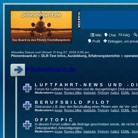
Wiki
Chat
FAQ
Profil
Einloggen, um priva
Aktuelles Datum und Uhrzeit: Fr Aug 07, 2026 6:06 pm
Pilotenboard.de :: DLR-Test Infos, Ausbildung, Erfahrungsberichte :: operate
Pilotenboard.de
LUFTFAHRT-NEWS UND -D
Forum für Luftfahrt-Nachrichten und die dazugehörigen Diskussionen
Moderatoren
jonas
,
Romeo.Mike
,
blablubb
,
FlyAndy
,
hallo2
,
EDML
,
Sich
BERUFSBILD PILOT
Diskussion z.B. über den Berufsalltag eines Piloten oder die Vor- und
Moderatoren
jonas
,
Romeo.Mike
,
blablubb
,
FlyAndy
,
hallo2
,
EDML
,
Sich
OFFTOPIC
In diesem Forum sollten alle Beiträge geschrieben werde, die nichts d
Zeitungsartikel, Ankündigungen).
Moderatoren
jonas
,
Romeo.Mike
,
blablubb
,
FlyAndy
,
hallo2
,
EDML
,
Sich