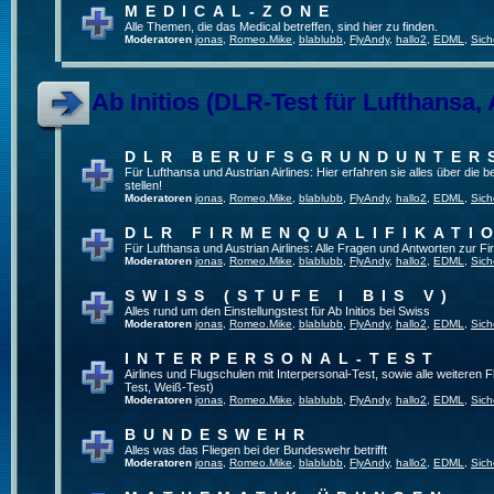
MEDICAL-ZONE
Alle Themen, die das Medical betreffen, sind hier zu finden.
Moderatoren
jonas
,
Romeo.Mike
,
blablubb
,
FlyAndy
,
hallo2
,
EDML
,
Sich
Ab Initios (DLR-Test für Lufthansa, 
DLR BERUFSGRUNDUNTER
Für Lufthansa und Austrian Airlines: Hier erfahren sie alles über die
stellen!
Moderatoren
jonas
,
Romeo.Mike
,
blablubb
,
FlyAndy
,
hallo2
,
EDML
,
Sich
DLR FIRMENQUALIFIKATI
Für Lufthansa und Austrian Airlines: Alle Fragen und Antworten zur Fi
Moderatoren
jonas
,
Romeo.Mike
,
blablubb
,
FlyAndy
,
hallo2
,
EDML
,
Sich
SWISS (STUFE I BIS V)
Alles rund um den Einstellungstest für Ab Initios bei Swiss
Moderatoren
jonas
,
Romeo.Mike
,
blablubb
,
FlyAndy
,
hallo2
,
EDML
,
Sich
INTERPERSONAL-TEST
Airlines und Flugschulen mit Interpersonal-Test, sowie alle weiteren 
Test, Weiß-Test)
Moderatoren
jonas
,
Romeo.Mike
,
blablubb
,
FlyAndy
,
hallo2
,
EDML
,
Sich
BUNDESWEHR
Alles was das Fliegen bei der Bundeswehr betrifft
Moderatoren
jonas
,
Romeo.Mike
,
blablubb
,
FlyAndy
,
hallo2
,
EDML
,
Sich