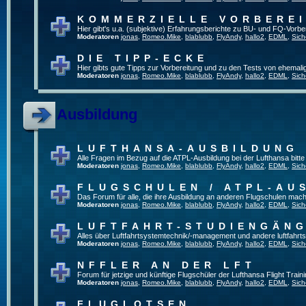
KOMMERZIELLE VORBERE
Hier gibt's u.a. (subjektive) Erfahrungsberichte zu BU- und FQ-Vorb
Moderatoren
jonas
,
Romeo.Mike
,
blablubb
,
FlyAndy
,
hallo2
,
EDML
,
Sich
DIE TIPP-ECKE
Hier gibts gute Tipps zur Vorbereitung und zu den Tests von ehemal
Moderatoren
jonas
,
Romeo.Mike
,
blablubb
,
FlyAndy
,
hallo2
,
EDML
,
Sich
Ausbildung
LUFTHANSA-AUSBILDUNG
Alle Fragen im Bezug auf die ATPL-Ausbildung bei der Lufthansa bitte h
Moderatoren
jonas
,
Romeo.Mike
,
blablubb
,
FlyAndy
,
hallo2
,
EDML
,
Sich
FLUGSCHULEN / ATPL-AU
Das Forum für alle, die ihre Ausbildung an anderen Flugschulen mach
Moderatoren
jonas
,
Romeo.Mike
,
blablubb
,
FlyAndy
,
hallo2
,
EDML
,
Sich
LUFTFAHRT-STUDIENGÄN
Alles über Luftfahrtsystemtechnik/-management und andere luftfahrt
Moderatoren
jonas
,
Romeo.Mike
,
blablubb
,
FlyAndy
,
hallo2
,
EDML
,
Sich
NFFLER AN DER LFT
Forum für jetzige und künftige Flugschüler der Lufthansa Flight Train
Moderatoren
jonas
,
Romeo.Mike
,
blablubb
,
FlyAndy
,
hallo2
,
EDML
,
Sich
FLUGLOTSEN