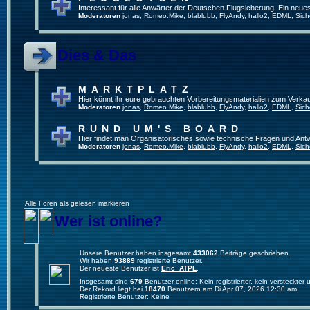
Interessant für alle Anwärter der Deutschen Flugsicherung. Ein neue
Moderatoren
jonas
,
Romeo.Mike
,
blablubb
,
FlyAndy
,
hallo2
,
EDML
,
Sich
Dies & Das
MARKTPLATZ
Hier könnt ihr eure gebrauchten Vorbereitungsmaterialien zum Verkau
Moderatoren
jonas
,
Romeo.Mike
,
blablubb
,
FlyAndy
,
hallo2
,
EDML
,
Sich
RUND UM'S BOARD
Hier findet man Organisatorisches sowie technische Fragen und Ant
Moderatoren
jonas
,
Romeo.Mike
,
blablubb
,
FlyAndy
,
hallo2
,
EDML
,
Sich
Alle Foren als gelesen markieren
Wer ist online?
Unsere Benutzer haben insgesamt
433062
Beiträge geschrieben.
Wir haben
93889
registrierte Benutzer.
Der neueste Benutzer ist
Eric_ATPL
.
Insgesamt sind
679
Benutzer online: Kein registrierter, kein versteckte
Der Rekord liegt bei
18470
Benutzern am Di Apr 07, 2026 12:30 am.
Registrierte Benutzer: Keine