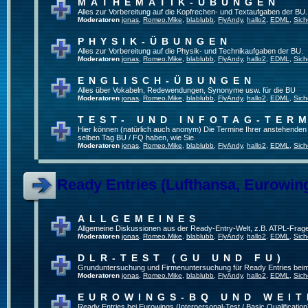
MATHEMATIK-ÜBUNGEN
Alles zur Vorbereitung auf die Kopfrechen- und Textaufgaben der BU.
Moderatoren
jonas
,
Romeo.Mike
,
blablubb
,
FlyAndy
,
hallo2
,
EDML
,
Sich
PHYSIK-ÜBUNGEN
Alles zur Vorbereitung auf die Physik- und Technikaufgaben der BU.
Moderatoren
jonas
,
Romeo.Mike
,
blablubb
,
FlyAndy
,
hallo2
,
EDML
,
Sich
ENGLISCH-ÜBUNGEN
Alles über Vokabeln, Redewendungen, Synonyme usw. für die BU
Moderatoren
jonas
,
Romeo.Mike
,
blablubb
,
FlyAndy
,
hallo2
,
EDML
,
Sich
TEST- UND INFOTAG-TER
Hier können (natürlich auch anonym) Die Termine Ihrer anstehenden Te
selben Tag BU / FQ haben, wie Sie.
Moderatoren
jonas
,
Romeo.Mike
,
blablubb
,
FlyAndy
,
hallo2
,
EDML
,
Sich
Ready Entries (Lufthansa, Eurowings
ALLGEMEINES
Allgemeine Diskussionen aus der Ready-Entry-Welt, z.B. ATPL-Frag
Moderatoren
jonas
,
Romeo.Mike
,
blablubb
,
FlyAndy
,
hallo2
,
EDML
,
Sich
DLR-TEST (GU UND FU)
Grunduntersuchung und Firmenuntersuchung für Ready Entries bei
Moderatoren
jonas
,
Romeo.Mike
,
blablubb
,
FlyAndy
,
hallo2
,
EDML
,
Sich
EUROWINGS-BQ UND WEIT
Ready Entries bei Eurowings (Interpersonal-Test / Basic Qualification