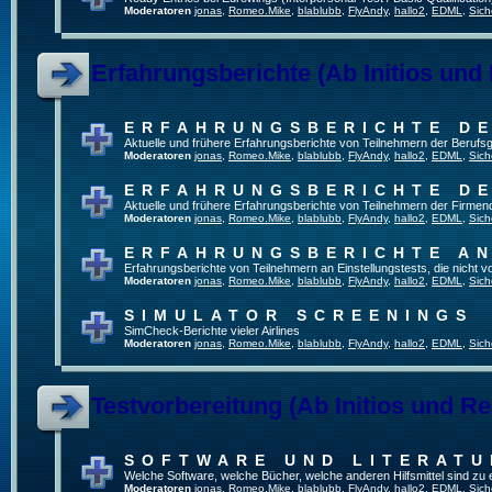
Moderatoren
jonas
,
Romeo.Mike
,
blablubb
,
FlyAndy
,
hallo2
,
EDML
,
Sich
Erfahrungsberichte (Ab Initios und
ERFAHRUNGSBERICHTE DE
Aktuelle und frühere Erfahrungsberichte von Teilnehmern der Beruf
Moderatoren
jonas
,
Romeo.Mike
,
blablubb
,
FlyAndy
,
hallo2
,
EDML
,
Sich
ERFAHRUNGSBERICHTE DE
Aktuelle und frühere Erfahrungsberichte von Teilnehmern der Firmenq
Moderatoren
jonas
,
Romeo.Mike
,
blablubb
,
FlyAndy
,
hallo2
,
EDML
,
Sich
ERFAHRUNGSBERICHTE A
Erfahrungsberichte von Teilnehmern an Einstellungstests, die nicht
Moderatoren
jonas
,
Romeo.Mike
,
blablubb
,
FlyAndy
,
hallo2
,
EDML
,
Sich
SIMULATOR SCREENINGS
SimCheck-Berichte vieler Airlines
Moderatoren
jonas
,
Romeo.Mike
,
blablubb
,
FlyAndy
,
hallo2
,
EDML
,
Sich
Testvorbereitung (Ab Initios und Re
SOFTWARE UND LITERATU
Welche Software, welche Bücher, welche anderen Hilfsmittel sind zu
Moderatoren
jonas
,
Romeo.Mike
,
blablubb
,
FlyAndy
,
hallo2
,
EDML
,
Sich